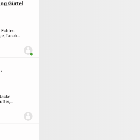
ng Gürtel
: Echtes
nge, Taschen
Benutzer ist online
,
Jacke
utter,