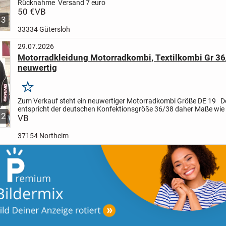
Rücknahme
Versand 7 euro
50 €
VB
3
33334 Gütersloh
29.07.2026
Motorradkleidung Motorradkombi, Textilkombi Gr 36/3
neuwertig
Merken
Zum Verkauf steht ein neuwertiger Motorradkombi Größe DE 19
D
entspricht der deutschen Konfektionsgröße 36/38
daher Maße wie 
12
angegeben:
VB
Hose ist mit herausnehmbarer Innenhose...
37154 Northeim