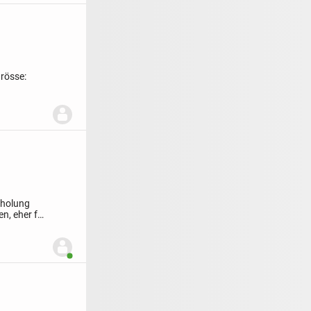
rösse:
holung
en, eher für
Benutzer ist online