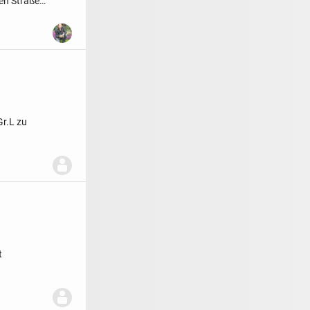
en Straße
Gr.L zu
t