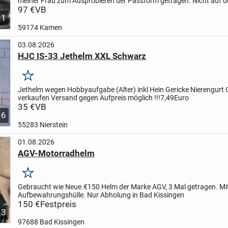
meiner Frau zum Ausprobieren der Passform getragen. Nicht auf d
und nicht auf dem Motorrad. Passform ist besser als orig....
97 €
VB
1
59174 Kamen
03.08.2026
HJC IS-33 Jethelm XXL Schwarz
Merken
Jethelm wegen Hobbyaufgabe (Alter) inkl Hein Gericke Nierengurt 
verkaufen
Versand gegen Aufpreis möglich !!!7,49Euro
35 €
VB
6
55283 Nierstein
01.08.2026
AGV-Motorradhelm
Merken
Gebraucht wie Neue.
€150
Helm der Marke AGV, 3 Mal getragen. Mi
Aufbewahrungshülle.
Nur Abholung in Bad Kissingen
150 €
Festpreis
3
97688 Bad Kissingen