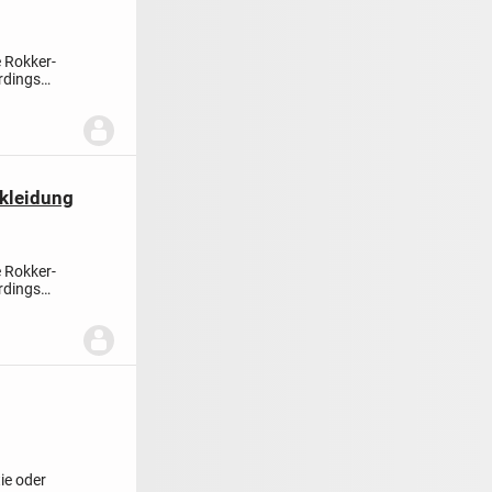
e Rokker-
rdings
kleidung
e Rokker-
rdings
ie oder