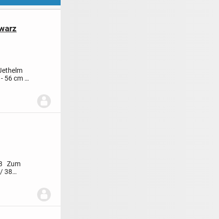
warz
 Jethelm
 - 56 cm
Mit
38
Zum
/ 38