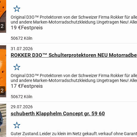
Merken
Original D3O™ Protektoren von der Schweizer Firma Rokker für all
und andere Marken-Motorradschutzkleidung.
Ungetragen Neu! Alle
2
ohne die originale Box / Verpackung.
19 €
Festpreis
Dieses Paar (E...
50672 Köln
31.07.2026
ROKKER D3O™ Schulterprotektoren NEU Motorradbe
Merken
Original D3O™ Protektoren von der Schweizer Firma Rokker für all
und andere Marken-Motorradschutzkleidung.
Ungetragen Neu! Alle
ohne die originale Box / Verpackung.
17 €
Festpreis
Dieses Paar (S...
2
50672 Köln
29.07.2026
schuberth Klapphelm Concept gr. 59 60
Merken
Guter Zustand.
Leider zu klein im Netz gekauft.
verkauf ohne Garant