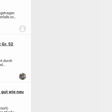
ungetragen
enfalls von
 Gr. 52
nt durch
nd
 gut wie neu
tsort)