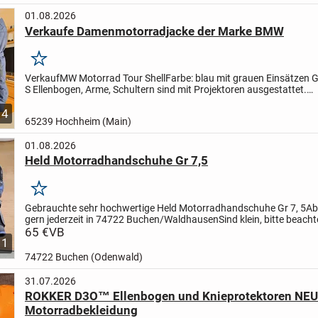
01.08.2026
Verkaufe Damenmotorradjacke der Marke BMW
Merken
VerkaufMW Motorrad Tour Shell
Farbe: blau mit grauen Einsätzen
G
S
Ellenbogen, Arme, Schultern sind mit Projektoren ausgestattet.
Verstellmöglichkeiten an Armen, Taille und Kragen
Features:...
4
65239 Hochheim (Main)
01.08.2026
Held Motorradhandschuhe Gr 7,5
Merken
Gebrauchte sehr hochwertige Held Motorradhandschuhe Gr 7, 5
Ab
gern jederzeit in 74722 Buchen/Waldhausen
Sind klein, bitte beacht
Frauen
65 €
VB
01743827061
1
74722 Buchen (Odenwald)
31.07.2026
ROKKER D3O™ Ellenbogen und Knieprotektoren NEU
Motorradbekleidung