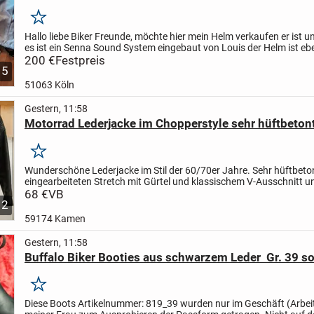
Merken
Hallo liebe Biker Freunde,
möchte hier mein Helm verkaufen er ist 
es ist ein Senna Sound System eingebaut von Louis der Helm ist eb
dort.
200 €
Größe M 57 - 58
Festpreis
Verkaufe nur an...
5
51063 Köln
Gestern, 11:58
Motorrad Lederjacke im Chopperstyle sehr hüftbetont
Merken
Wunderschöne Lederjacke im Stil der 60/70er Jahre. Sehr hüftbeto
eingearbeiteten Stretch mit Gürtel und klassischem V-Ausschnitt u
Stehkragen. Lederkordel und Lederknopf auf den Schultern....
68 €
VB
2
59174 Kamen
Gestern, 11:58
Buffalo Biker Booties aus schwarzem Leder Gr. 39 so
Merken
Diese Boots Artikelnummer: 819_39 wurden nur im Geschäft (Arbei