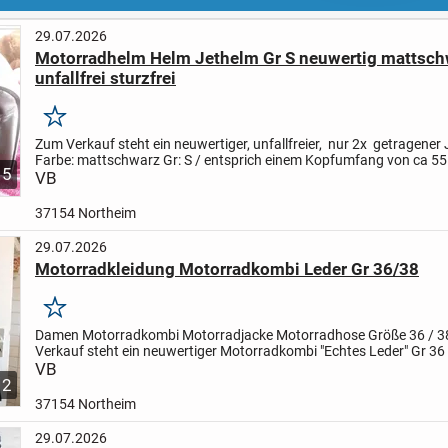
29.07.2026
Motorradhelm Helm Jethelm Gr S neuwertig mattsch
unfallfrei sturzfrei
Merken
Zum Verkauf steht ein neuwertiger, unfallfreier, nur 2x getragener
Farbe: mattschwarz
Gr: S / entsprich einem Kopfumfang von ca 55
5
leichtem Ratschenverschluss
VB
der Helm hat...
37154 Northeim
29.07.2026
Motorradkleidung Motorradkombi Leder Gr 36/38
Merken
Damen Motorradkombi Motorradjacke Motorradhose Größe 36 / 
Verkauf steht ein neuwertiger Motorradkombi "Echtes Leder"
Gr 36 
Lederhose Motorrad Gr. 38 -Bundweite ca 39 cm einfach...
VB
12
37154 Northeim
29.07.2026