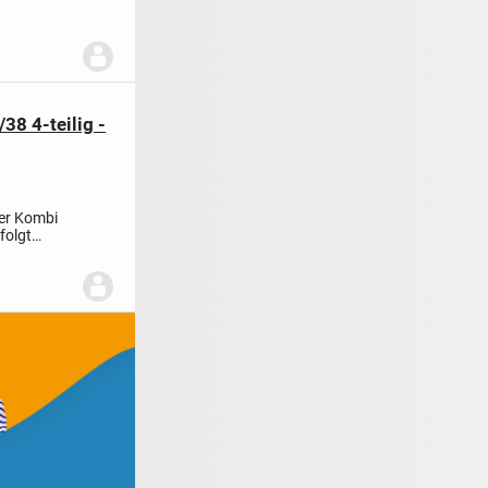
8 4-teilig -
er Kombi
folgt