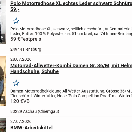
Polo Motorradhose XL echtes Leder schwarz Schnüru
59,-
Merken
Polo Motorradhose XL, schwarz, seitlich geschnürt, Außenmaterial
Leder, Futter: 100 % Polyester, ca. 51 cm breit, ca. 74 Innen-Beinlä
6
vorne und hinten, gut erhalten
59 €
Festpreis
24944 Flensburg
28.07.2026
Motorrad-Allwetter-Kombi Damen Gr. 36/M, mit Helm
Handschuhe, Schuhe
Merken
Damen-Motorradbekleidung All-Wetter-Ausstattung, Grösse 36/M
"Reusch" mit Winterfutter, Hose "Polo Compettion Road" mit Winterf
8
Stiefel "Bullison", gefütter/Sheltex Gr. 38, Helm "Nexo"...
120 €
VB
83229 Aschau (Chiemgau)
27.07.2026
BMW-Arbeitskittel