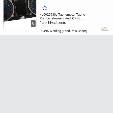
Merken
4L0920930J Tachometer Tacho
Kombiinstrument Audi Q7 4L
Original
150 €
Festpreis
Herstellernummer: 4L0920930J
Im
6
Lieferumfang enthalten:
Tachometer
Hersteller: Audi
Produktart:
93495 Weiding (Landkreis Cham)
Tachometer
OE/OEM
Referenznummer(n):...