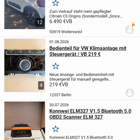
Merken
Zum Verkauf steht mein gepflegter
Citroën C3 Origins (Sondermodell „Since
1919“).
6.490 €
Das Fahrzeug befindet sich
VB
12
Premi
technisch und optisch in einem sehr
guten Zustand. Der
Zahnriemen wurde
53919 Weilerswist
erneuert, ebenso...
01.08.2026
Bedienteil für VW Klimaanlage mit
Steuergerät / VB 219 €
Merken
Neue Anzeige- und Bedieneinheit mit
Steuergerät für manuell geregelte
Klimaanlage für Fahrzeuge mit
219 €
VB
4
beheizbarer Front- und Heckscheibe
sowie Sitzheizung.
Für Passat CC von
12357 Berlin
Juni / 2011 – Januar /...
30.07.2026
Konnwei ELM327 V1.5 Bluetooth 5.0
OBD2 Scanner ELM 327
Merken
Konnwei ELM327 V1.5 Bluetooth 5.0