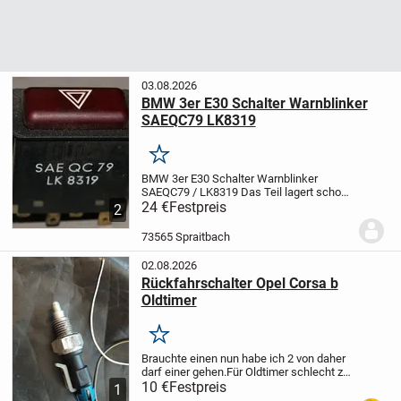
03.08.2026
BMW 3er E30 Schalter Warnblinker
SAEQC79 LK8319
Merken
BMW 3er E30 Schalter Warnblinker
SAEQC79 / LK8319
Das Teil lagert schon
einige Zeit bei mir. Den Zustand nicht
24 €
Festpreis
2
gereinigt entnehmen Sie bitte den Bildern.
Da es sich um einen Privatverkauf
73565 Spraitbach
handelt...
02.08.2026
Rückfahrschalter Opel Corsa b
Oldtimer
Merken
Brauchte einen nun habe ich 2 von daher
darf einer gehen.Für Oldtimer schlecht zu
bekommen die neuen passen nämlich
10 €
Festpreis
1
nicht.Abholung Bad Schwartau Nähe