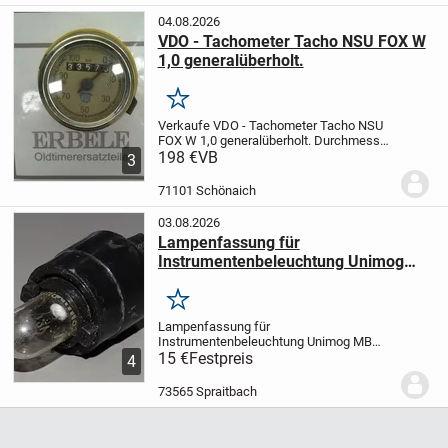
04.08.2026
VDO - Tachometer Tacho NSU FOX W
1,0 generalüberholt.
Merken
Verkaufe VDO - Tachometer Tacho NSU
FOX W 1,0 generalüberholt.
Durchmesser
60mm. Mit Gegenhalter.
198 €
VB
Zustand siehe
3
Bilder
Preis plus Porto
71101 Schönaich
03.08.2026
Lampenfassung für
Instrumentenbeleuchtung Unimog
MB Trac oldtimer
Merken
Lampenfassung für
Instrumentenbeleuchtung Unimog MB
Trac oldtimer
15 €
Festpreis
A0005451219, 000 545 12
4
19
Das Teil lagert schon einige Zeit bei
mir. Den Zustand ( nicht gereinigt, )
73565 Spraitbach
entnehmen Sie bitte den...