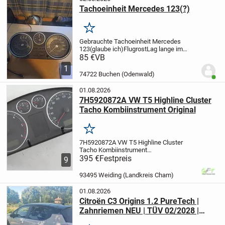
Tachoeinheit Mercedes 123(?)
Merken
Gebrauchte Tachoeinheit Mercedes
123(glaube ich)
Flugrost
Lag lange im
Speicher
Abholung, gern tagsüber, in
85 €
VB
74722 Buchen/Waldhausen
01743827061
1
74722 Buchen (Odenwald)
Benut
01.08.2026
7H5920872A VW T5 Highline Cluster
Tacho Kombiinstrument Original
Merken
7H5920872A VW T5 Highline Cluster
Tacho Kombiinstrument
Original
395 €
Festpreis
Herstellernummer:
9
7H5920872A
Hersteller:
Volkswagen
OE/OEM
93495 Weiding (Landkreis Cham)
Referenznummer(n): 7H5920872A
Artikel
stammt aus einem unfallfreien VW T5...
01.08.2026
Citroën C3 Origins 1.2 PureTech |
Zahnriemen NEU | TÜV 02/2028 |
Klimaautomatik | Top gepflegt