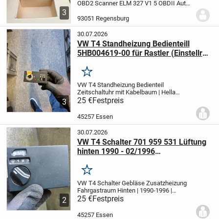
OBD2 Scanner ELM 327 V1 5 OBDII Auto
Auto Diagnose Werkzeuge ODB2 OBD 2
3
Code Reader
Gebraucht paar mal benutz.
93051 Regensburg
15€ Festpreis!
Nur Barzahlung bei
Abholung möglich...
30.07.2026
VW T4 Standheizung Bedienteill
5HB004619-00 für Rastler (Einstellraf
feht)
Merken
VW T4 Standheizung Bedienteil
Zeitschaltuhr mit Kabelbaum | Hella
5HB004619-00
25 €
Festpreis
Beschreibung:
Zum
3
Verkauf steht hier ein originales
Standheizungs-Bedienteil (Zeitschaltuhr /
45257 Essen
Uhr) für den VW T4,...
30.07.2026
VW T4 Schalter 701 959 531 Lüftung
hinten 1990 - 02/1996
Lüftungsschalter
Merken
VW T4 Schalter Gebläse Zusatzheizung
Fahrgastraum Hinten | 1990-1996 |
701959531
25 €
Festpreis
Beschreibung:
Zum Verkauf
2
steht hier ein originaler Schalter für das
hintere Gebläse / den Fahrgastraum-
45257 Essen