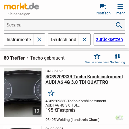
Postfach
mehr
Kleinanzeigen
Suchen
zurücksetzen
Instrumente
Deutschland
schließen
schließen
80 Treffer
Tacho gebraucht
Suche speichern
Sortierung
04.08.2026
4G8920933B Tacho Kombiinstrument
AUDI A6 4G 3.0 TDI QUATTRO
Merken
4G8920933B Tacho Kombiinstrument
AUDI A6 4G 3.0 TDI
QUATTRO
195 €
Festpreis
Herstellernummer:
10
4G8920933B (177957)
Hersteller:
Audi
Farbe: LZ7S
Produktart:
93495 Weiding (Landkreis Cham)
Tacho
Vergleichsnummer:
4G8920933B
OE/OEM
04.08.2026