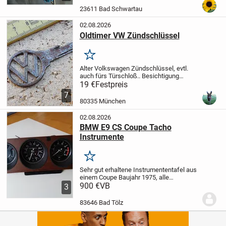
Bahnhof 👍 🙂 Nur Barzahlung
23611 Bad Schwartau
02.08.2026
Oldtimer VW Zündschlüssel
Merken
Alter Volkswagen Zündschlüssel, evtl.
auch fürs Türschloß.. Besichtigung
erwünscht, Verkaufspreis 19 € - Versand
19 €
Festpreis
möglich (wird gut verpackt) 6 € Paket
7
oder 3 € Brief - Bezahlung: Bar,
80335 München
Paypal
Der...
02.08.2026
BMW E9 CS Coupe Tacho
Instrumente
Merken
Sehr gut erhaltene Instrumententafel aus
einem Coupe Baujahr 1975, alle
Instrumente funktionieren.
900 €
VB
Km-Stand ca
3
84.000
83646 Bad Tölz