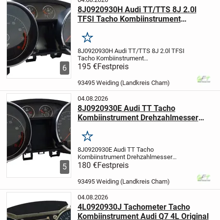
Referenznummer(n):...
8J0920930H Audi TT/TTS 8J 2.0l
TFSI Tacho Kombiinstrument
280KM/H
Merken
8J0920930H Audi TT/TTS 8J 2.0l TFSI
Tacho Kombiinstrument
280KM/H
195 €
Festpreis
Hersteller: Audi
Farbe:
6
Schwarz
Produktart:
Kombiinstrument
Artikel stammt aus
93495 Weiding (Landkreis Cham)
einem Audi TT 8J Quattro mit 2,0 TSI
147KW/200PS...
04.08.2026
8J0920930E Audi TT Tacho
Kombiinstrument Drehzahlmesser
Original
Merken
8J0920930E Audi TT Tacho
Kombiinstrument Drehzahlmesser
Original
180 €
Festpreis
Herstellernummer: 8J0920930E
5
8J0 920 930 E
Hersteller: Audi
Produktart:
Instrumenteneinheit
Artikel stammt aus
93495 Weiding (Landkreis Cham)
einem Scheckheftgepfle...
04.08.2026
4L0920930J Tachometer Tacho
Kombiinstrument Audi Q7 4L Original