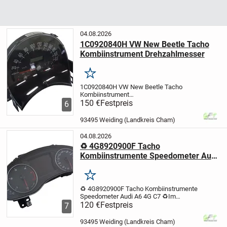
04.08.2026
1C0920840H VW New Beetle Tacho
Kombiinstrument Drehzahlmesser
Merken
1C0920840H VW New Beetle Tacho
Kombiinstrument
Drehzahlmesser
150 €
Festpreis
Herstellernummer:
6
1C0920840H
Hersteller: VW
OE/OEM
Referenznummer(n):
93495 Weiding (Landkreis Cham)
1C0920840H
Herstellergarantie: 12
Monate
Artikel stammt aus einem...
04.08.2026
♻️ 4G8920900F Tacho
Kombiinstrumente Speedometer Audi
A6 4G C7 ♻️
Merken
♻️ 4G8920900F Tacho Kombiinstrumente
Speedometer Audi A6 4G C7 ♻️
Im
Lieferumfang enthalten: Nicht
120 €
Festpreis
7
zutreffend
Herstellernummer:
4G8920900F
Hersteller: AUDI
Produktart:
93495 Weiding (Landkreis Cham)
Betriebsstundenzähler &...