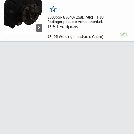
Vorne
Merken
8J0366R 8J0407258D Audi TT 8J
Radlagergehäuse Achsschenkel
Vorne
195 €
Herstellernummer: 8J0366R
Festpreis
8
8J0407258D
Marke: Original
Audi
Hersteller: Audi
Artikel stammt aus
93495 Weiding (Landkreis Cham)
einem Scheckheftgepflegten Audi TT 8J...