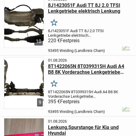
8J1423051F Audi TT 8J 2.0 TFSI
Lenkgetriebe elektrisch Lenkung
Merken
8J1423051F Audi TT 8J 2.0 TFSI
Lenkgetriebe elektrisch
Lenkung
220 €
Festpreis
Herstellernummer:
10
8J1423051F
Hersteller: Audi
Produktart:
Lenkgetriebe
OE/OEM
93495 Weiding (Landkreis Cham)
Referenznummer(n): 8J1423051F
Artikel
stammt aus einem...
01.08.2026
8T1422065N 8T0399315H Audi A4
B8 8K Vorderachse Lenkgetriebe
Vorn
Merken
8T1422065N 8T0399315H Audi A4 B8 8K
Vorderachse Lenkgetriebe
Vorn
395 €
Herstellernummer:
Festpreis
9
8T0399315H
Herstellernummer:
8T1422065N 8T0399315H
Hersteller:
93495 Weiding (Landkreis Cham)
Audi
Produktart: Achse
Einbauposition:
Unten
Einbaup...
01.08.2026
Lenkung,Spurstange für Kia und
Hyundai