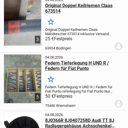
Original Doppel Keilriemen Claas
673514
Merken
Original Doppel Keilriemen Claas
Mähdrescher 673514 inklusive Versand
für 25 Euro für Bastler und Hobby Tüftler
25 €
Festpreis
3
Heimwerker Schrauber Spezialisten
Oldtimer Restaurierung Landtechnik
63654 Büdingen
Sammler Landtechnik...
04.08.2026
Federn Tieferlegung H UND R /
Federn für Fiat Punto
Merken
Federn Tieferlegung H UND R / Federn für
Fiat Punto Ieferlegung
für Fiat Punto
Nur
Abholung kein Versand
50 €
Festpreis
5
75446 Wiernsheim
04.08.2026
8J0366R 8J0407258D Audi TT 8J
Radlagergehäuse Achsschenkel