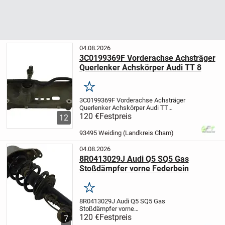
04.08.2026
3C0199369F Vorderachse Achsträger
Querlenker Achskörper Audi TT 8
Merken
3C0199369F Vorderachse Achsträger
Querlenker Achskörper Audi TT
8
120 €
Produktart: Achse
Festpreis
Einbauposition:
12
Vorne
Herstellernummer:
3C0199369F
Hersteller: Audi
Artikel
93495 Weiding (Landkreis Cham)
stammt aus einem
Scheckheftgepflegtem...
04.08.2026
8R0413029J Audi Q5 SQ5 Gas
Stoßdämpfer vorne Federbein
Merken
8R0413029J Audi Q5 SQ5 Gas
Stoßdämpfer vorne
Federbein
120 €
Festpreis
Herstellernummer:
7
8R0413029J
Stoßdämpferart: