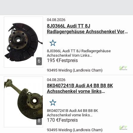
04.08.2026
8J0366L Audi TT 8J
Radlagergehäuse Achsschenkel Vorn
Links Fahrer
Merken
8J0366L Audi TT 8J Radlagergehäuse
Achsschenkel Vorn Links
Fahrer
195 €
Herstellernummer:
Festpreis
6
8J0366L
Hersteller: Audi
Artikel stammt
aus einem Scheckheftgepflegten Audi TT
93495 Weiding (Landkreis Cham)
8J 2,0 TFSI mit 147 kw / 200 PS...
04.08.2026
8K0407241B Audi A4 B8 B8 8K
Achsschenkel vorne links
Radlagergehä
Merken
8K0407241B Audi A4 B8 B8 8K
Achsschenkel vorne links
Radlagergehä
170 €
Festpreis
Material:
8
Aluminium
Herstellernummer:
8K0407241B
Hersteller:
93495 Weiding (Landkreis Cham)
Audi
Herstellungsland und -region: