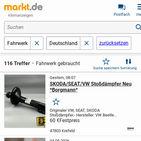
Postfach
me
Kleinanzeigen
Suchen
zurücksetzen
Fahrwerk
Deutschland
schließen
schließen
116 Treffer
Fahrwerk gebraucht
Suche speichern
Sortierung
Gestern, 08:07
SKODA/SEAT/VW Stoßdämpfer Neu
*Borgmann*
Merken
Originaler VW, SEAT, SKODA
Stoßdämpfer.
- Hersteller: VW Beetle
1999-2000; Bora 1999-2005; Golf 4 1999-
60 €
Festpreis
3
2005, SEAT Leon 2000-2006, SKODA
Oktavia 1997-2011
- Anzahl: 1 Stück
-
47803 Krefeld
Zustand: Neu
- Teilenr.:...
04.08.2026