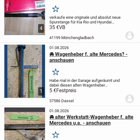
Merken
verkaufe eine originale und absolut neue
Spurstange für Kia Rio und Hyundai
Accent ab Bj 2011-2016,für vorne rechts
35 €
VB
4
und links geeignet (passend),siehe auch
originale Teilenummer auf dem
41199 Mönchengladbach
Foto,Schnäppch...
01.08.2026
🚘 Wagenheber f. alte Mercedes? -
anschauen
Merken
Habe mal in der Garage aufgeräumt und
dabei diesen alten Wagenheber
gefunden. Könnte für die Loch-Aufnahme
5 €
Festpreis
1
von den alten Mercedes wie den W123,
W124 oder 190er passen. Zum
37586 Dassel
Größenvergleich siehe den...
01.08.2026
🚘 alter Werkstatt-Wagenheber f. alte
Mercedes u,a. - anschauen
Merken