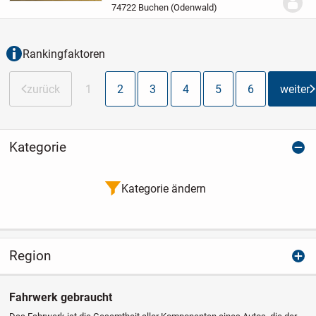
74722 Buchen (Odenwald)
Rankingfaktoren
zurück
1
2
3
4
5
6
weiter
Kategorie
Kategorie ändern
Region
Fahrwerk gebraucht