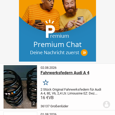
02.08.2026
Fahrwerksfedern Audi A 4
Merken
2 Stück Original Fahrwerksfedern für Audi
A 4, 8E, V6, 2,4 Ltr. Limousine
EZ: Dez.
2002, Vorderachse
ca. 11500 km
16 €
VB
gelaufen
2
36137 Großenlüder
01.08.2026