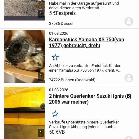
Habe mal in der Garage aufgeräumt und
dabei diesen alten Werkstatt-
Wagenheber gefunden. Der Vater hatte
5 €
Festpreis
1
dadrauf eine dicke Schraube
geschweisst die genau in die Loch-
37586 Dassel
Aufnahme von den alten Mercedes...
01.08.2026
Kardanstück Yamaha XS 750(von
1977) gebraucht, dreht
Merken
An Abholer zu verkaufen
Endstück Kardan
einer Yamaha XS 750 von 1977, dreht, voll
funktionsfähig, war als Ersatz gedacht,
1
die benötigt
Abholung auch
74722 Buchen (Odenwald)
tagsüber
01743827061
01.08.2026
2 hintere Querlenker Suzuki Ignis (Bj
2006 war meiner)
Merken
Verkaufe unbenutzte hintere Querlenker
Suzuki Ignis
Abholung jederzeit, auch
tagsüber
50 €
VB
Bin berentet und oft
1
zuhause
01743827061