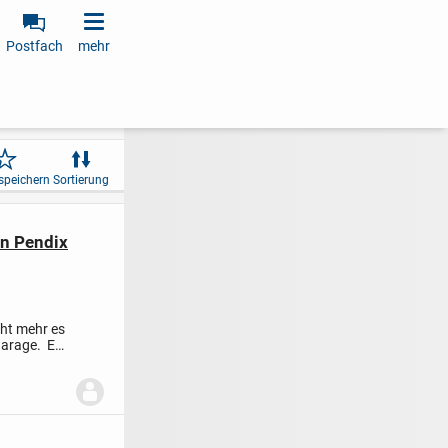
Postfach
mehr
speichern
Sortierung
en Pendix
ht mehr es
Garage. Es