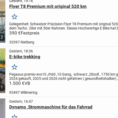
Gestern, 19:16
Flyer T8 Premium mit original 520 km
Merken
Gelegenheit: Schweizer Präzision Flyer T8 Premium mit original 52
dem Tacho. 28er mit 50er Rahmen. Dieses Hochwertige E Bike hat 
Komponenten verbaut wie den Panasonic Mittelmotor, Akku...
390 €
Festpreis
12
33397 Rietberg
Gestern, 18:36
E-bike trekking
Merken
Pegasus premio evo10 ,rh60 ,10 Gang, schwarz ,28zoll , 1750 km 
2024 gekauft, 2025 und 2026 nicht gefahren ( gesundheitshalber) 
letztes Mal Herbst 2024 geladen gestern eingebaut immer...
1.500 €
VB
1
93497 Willmering
Gestern, 16:47
Dynamo ,Strommaschine für das Fahrrad