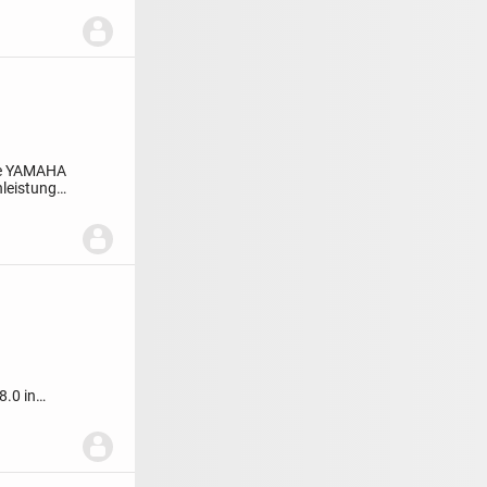
se YAMAHA
leistung
8.0 in
ahm...