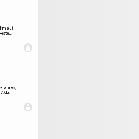
0km auf
beste
gefahren,
, Akku