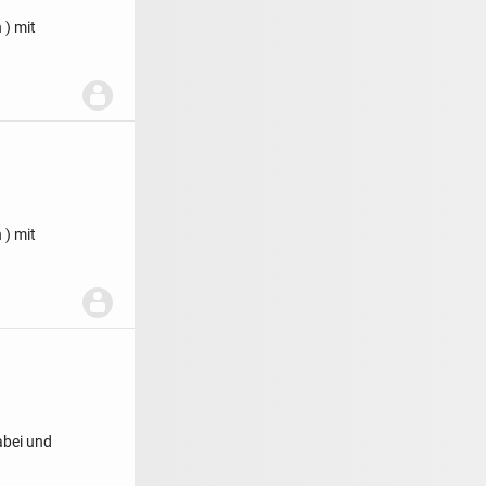
 ) mit
 ) mit
abei und