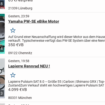
65 €
Festpreis
8
21339 Lüneburg
Gestern, 23:59
Yamaha PW-SE eBike Motor
Merken
Auf Grund einer Neuanschaffung wird dieser Motor aus dem Hau
verkauft.
Typischerweise verfügt das PW-SE System über eine Nenn
von 250 Watt und liefert ein maximales Drehmoment von...
350 €
VB
4
09122 Chemnitz
Gestern, 19:58
Lapierre Rennrad NEU !
Merken
Lapierre Pulsium SAT 8.0 – Größe 55 | Carbon | Shimano GRX | Top-
Zustand
Zum Verkauf steht ein hochwertiges Lapierre Pulsium SAT 
Rahmengröße 55. Das Rad überzeugt mit seinem leichten Carbonr
4.099 €
VB
3
80331 München