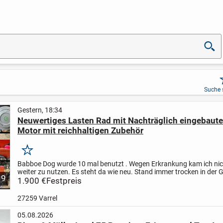
Suche 
Gestern, 18:34
Neuwertiges Lasten Rad mit Nachträglich eingebaut
Motor mit reichhaltigen Zubehör
Merken
Babboe Dog wurde 10 mal benutzt . Wegen Erkrankung kam ich nic
weiter zu nutzen.
Es steht da wie neu. Stand immer trocken in der 
9
wurde ein Pendix Motor eingebaut vom Fachmann...
1.900 €
Festpreis
27259 Varrel
05.08.2026