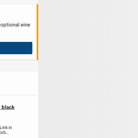
optional eine
 black
Link in
korb