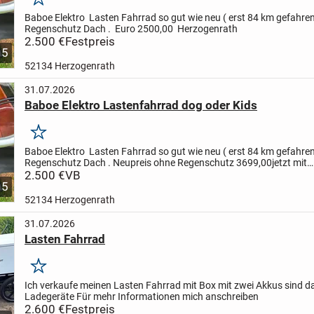
Merken
Baboe Elektro Lasten Fahrrad so gut wie neu ( erst 84 km gefahren
Regenschutz Dach .
Euro 2500,00
Herzogenrath
2.500 €
Festpreis
5
52134 Herzogenrath
31.07.2026
Baboe Elektro Lastenfahrrad dog oder Kids
Merken
Baboe Elektro Lasten Fahrrad so gut wie neu ( erst 84 km gefahren
Regenschutz Dach . Neupreis ohne Regenschutz 3699,00
jetzt mit
Regenschutz Euro 2500,00
2.500 €
VB
5
52134 Herzogenrath
31.07.2026
Lasten Fahrrad
Merken
Ich verkaufe meinen Lasten Fahrrad mit Box mit zwei Akkus sind d
Ladegeräte
Für mehr Informationen mich anschreiben
2.600 €
Festpreis