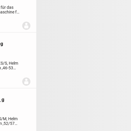
für das
schine für
 g
XS/S, Helm
 ,46-53
 g
S/M, Helm
m ,52/57