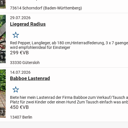
1
73614 Schorndorf (Baden-Württemberg)
29.07.2026
Liegerad Radius
Merken
Red Pepper, Langlieger, ab 180 cm,
Hinterradfederung, 3 x 7 gaenge
wird empfohlen
Ideal für Einsteiger
299 €
VB
1
33330 Gütersloh
14.07.2026
Babboe Lastenrad
Merken
Biete hier mein Lastenrad der Firma Babboe zum Verkauf/Tausch a
Platz für zwei Kinder oder einen Hund
Zum Tausch einfach was anbi
mit Wertausgleich je nachdem
450 €
VB
außer Fahrrad/E-Sco...
3
13407 Berlin