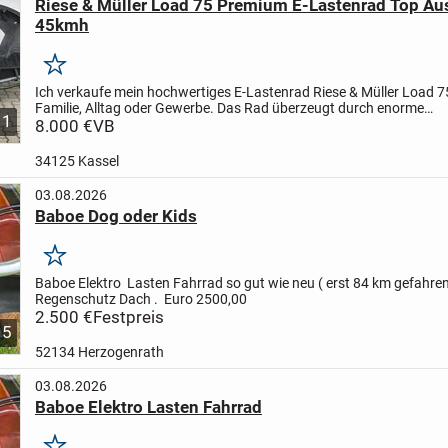
Riese & Müller Load 75 Premium E-Lastenrad Top Au
45kmh
Merken
Ich verkaufe mein hochwertiges E-Lastenrad Riese & Müller Load 75
Familie, Alltag oder Gewerbe. Das Rad überzeugt durch enorme
1
Transportkapazität, starke Motorleistung und hohen Fahrkomfor...
8.000 €
VB
34125 Kassel
03.08.2026
Baboe Dog oder Kids
Merken
Baboe Elektro Lasten Fahrrad so gut wie neu ( erst 84 km gefahren
Regenschutz Dach .
Euro 2500,00
2.500 €
Festpreis
5
52134 Herzogenrath
03.08.2026
Baboe Elektro Lasten Fahrrad