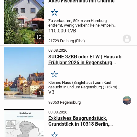
Altes Fischerhaus mit Charme
Merken
Zu verkaufen, 50km von Hamburg
entfernt, wenig Verkehr, keine Ampeln
oder Parkuhren, hier kann man sein Leben
110.000 €
VB
beruhigen! Das Haus liegt direkt hinter
12
dem inneren Elbdeich, im größten
21729 Freiburg (Elbe)
Vogelschutzgebiet...
03.08.2026
SUCHE 3ZKB oder ETW | Haus ab
Frühjahr 2026 in Regensburg
Umgebung
Merken
Kleines Haus (Singlehaus) zum Kauf
gesucht in und um Regensburg (+15km).
-
Gerne renovierungsbedürftig, so lange die
VB
1
Bausubstanz in Ordnung ist.
- bis ca 80qm
Wohnfläche
- kleiner Garten
Bis...
93053 Regensburg
03.08.2026
Exklusives Baugrundstück,
Grundstück in 10318 Berlin,
Karlshorst zu verkaufen