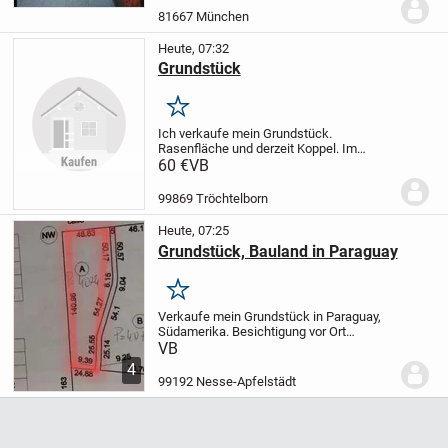
Design
KUNDSCHAFT
Stammkundschaft
81667 München
vorhanden.
LAGE:
Sehr zentral in...
Heute, 07:32
Grundstück
Merken
Ich verkaufe mein Grundstück.
Rasenfläche und derzeit Koppel. Im
deklarierten Flächennutzungsplan der VG
60 €
VB
Nesseaue als Mischgebiet ausgewiesen,
so dass es zukünftig bebaut werden
99869 Tröchtelborn
kann. Nach Rücksprache...
Heute, 07:25
Grundstück, Bauland in Paraguay
Merken
Verkaufe mein Grundstück in Paraguay,
Südamerika. Besichtigung vor Ort
möglich, mein Onkel (wohnhaft in
VB
Paraguay) verwaltet alles und wickelt den
4
Verkauf ab. Titel vorhanden. Er hat eine
99192 Nesse-Apfelstädt
Vollmacht von...