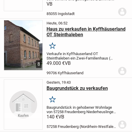
Erdgeschoß Wohnung mit 61m
VB
Wohnraum und ca.120m Grund und einen
Tiefgaragenplatz gegen älteres Haus.Die
85055 Ingolstadt
Wohnung ist neu...
Heute, 06:52
Haus zu verkaufen in Kyffhäuserland
OT Steinthaleben
Merken
Verkaufe in Kyffhäuserland OT
Steinthaleben ein Zwei-Familienhaus (
ehemalige Schule ). Baujahr 1925, 8
49.000 €
VB
8
Zimmer, Küche, Bad und WC. Ca 165 m²
Wohnfläche. Grundstück 257 m². Es sind
99706 Kyffhäuserland
größere Renovierungs...
Gestern, 19:43
Baugrundstück zu verkaufen
Merken
Baugrundstück in gehobener Wohnlage
von 57258 Freudenberg Niederheuslingen
zu verkaufen.
Ca. 850qm, unverbaubar
Auf
140 €
VB
dem Grundstück befindet sich ein
ehemaliger Fisch Teich der sich gut zu
57258 Freudenberg (Nordrhein-Westfalen)
einem Natur...