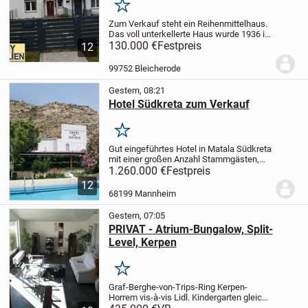
Merken
Zum Verkauf steht ein Reihenmittelhaus.
Das voll unterkellerte Haus wurde 1936 in
Massivbauweise errichtet und ab 1997
130.000 €
Festpreis
12
saniert.
Im Erdgeschoss des Hauses
befindet sich ein Flur, ein Wohnzimmer,
99752 Bleicherode
eine...
Gestern, 08:21
Hotel Südkreta zum Verkauf
Merken
Gut eingeführtes Hotel in Matala Südkreta
mit einer großen Anzahl Stammgästen,
vorzugsweise aus dem deutsch
1.260.000 €
Festpreis
sprachigen Raum und aus Frankreich.
12
Matala:
Matala ist ein Dorf an der
68199 Mannheim
Südküste der...
Gestern, 07:05
PRIVAT - Atrium-Bungalow, Split-
Level, Kerpen
Merken
Graf-Berghe-von-Trips-Ring
Kerpen-
Horrem vis-à-vis Lidl.
Kindergarten gleich
um die
Ecke und‍ schöner Spielplatz
direkt