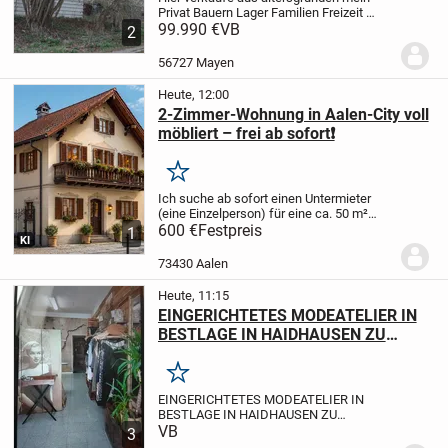
Privat Bauern Lager Familien Freizeit
Ferien Haus mit Garten+Campen
99.990 €
VB
2
Stellplatz ,auch Tier Pension
möglich,rundum Grundstück 205
56727 Mayen
qm+mehr möglich,Haus 100qm,9...
Heute, 12:00
2-Zimmer-Wohnung in Aalen-City voll
möbliert – frei ab sofort❗️
Merken
Ich suche ab sofort einen Untermieter
(eine Einzelperson) für eine ca. 50 m²
große, voll möblierte 2-Zimmer-
600 €
Festpreis
1
KI
Dachgeschosswohnung in bester Lage
der Aalen-City.
Top-Lage
* Nur ca. 150 m
73430 Aalen
zum Rathaus...
Heute, 11:15
EINGERICHTETES MODEATELIER IN
BESTLAGE IN HAIDHAUSEN ZU
VERKAUFEN
Merken
EINGERICHTETES MODEATELIER IN
BESTLAGE IN HAIDHAUSEN ZU
VERKAUFEN
VB
LEISTUNGEN
Änderungen &
3
Maßanfertigung & Brautkleider & Eigenes