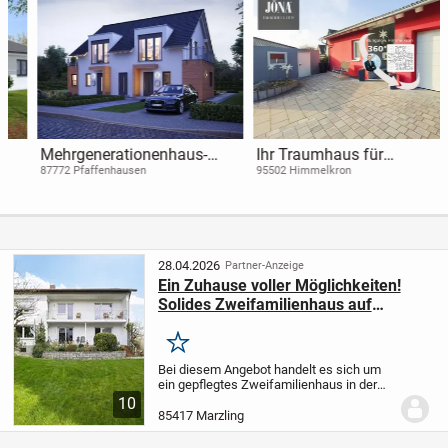
Mehrgenerationenhaus-
Ihr Traumhaus für
Zusammenleben für jung
modernes
87772 Pfaffenhausen
95502 Himmelkron
und Alt
Mehrgenerationenwohnen
28.04.2026
Partner-Anzeige
Ein Zuhause voller Möglichkeiten!
Solides Zweifamilienhaus auf
schönem Grundstück in Marzling
Merken
Bei diesem Angebot handelt es sich um
ein gepflegtes Zweifamilienhaus in der
Gemeinde Marzling im Landkreis
10
Freising.
Das Gebäude wurde ursprünglich
85417 Marzling
als Einfamilienhaus im Jahr 1957 in
Massivbauweise...