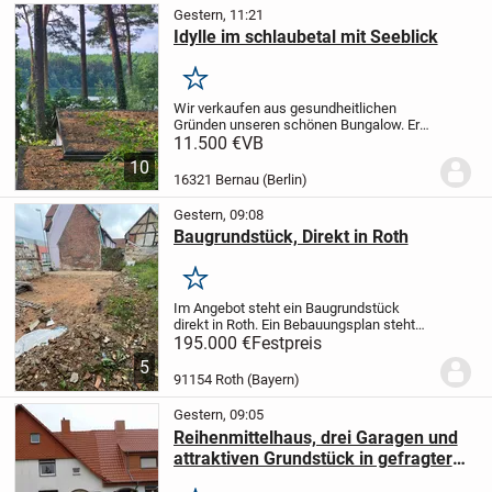
Gestern, 11:21
Idylle im schlaubetal mit Seeblick
Merken
Wir verkaufen aus gesundheitlichen
Gründen unseren schönen Bungalow. Er
befindet sich auf dem Camping-u.
11.500 €
VB
Wochenendhausplatz am Schervenzsee.
10
Er ist möbliert und sofort
16321 Bernau (Berlin)
bezugsfertig.
Pacht inkl. 1PKW ...
Gestern, 09:08
Baugrundstück, Direkt in Roth
Merken
Im Angebot steht ein Baugrundstück
direkt in Roth.
Ein Bebauungsplan steht
bereits, kann aber noch geändert werden.
195.000 €
Festpreis
Wohnhaus mit 3 Ebenen und einer
5
Garage.
Näheres unter
91154 Roth (Bayern)
mail(a)erdemir.cc
Tel...
Gestern, 09:05
Reihenmittelhaus, drei Garagen und
attraktiven Grundstück in gefragter
Lage