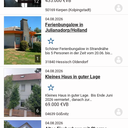
435.000 €
VB
12
in der Bungalow-Wohn-
Anlage.
Bußhaltestelle in alle
Richtungen nur...
50169 Kerpen (Kolpingstadt)
04.08.2026
Ferienbungalow in
Julianadorp/Holland
Merken
Schöner Ferienbungalow in Strandnähe
bis 5 Personen in der Zeit vom 20.06. bis
27.06.2026 noch frei.
1
31840 Hessisch Oldendorf
04.08.2026
Kleines Haus in guter Lage
Merken
Kleines Haus in guter Lage. Bis Ende Juni
2026 vermietet , danach zur
Neuvermietung oder Selbstbezug
69.000 €
VB
frei.
Schönes kleines verkehrsgünstiges
6
Haus nähe VW-Werk. Schönes kleines
04639 Gößnitz
verkehrsgünstiges Haus...
04.08.2026