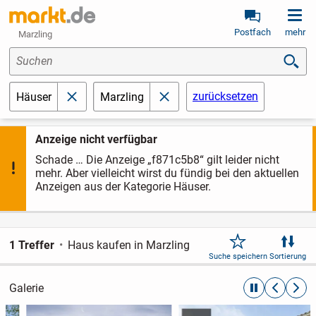
Postfach
mehr
Marzling
Suchen
zurücksetzen
Häuser
Marzling
schließen
schließen
Anzeige nicht verfügbar
Schade … Die Anzeige „f871c5b8“ gilt leider nicht
mehr. Aber vielleicht wirst du fündig bei den aktuellen
Anzeigen aus der Kategorie Häuser.
1 Treffer
Haus kaufen in Marzling
Suche speichern
Sortierung
Galerie
automatische R
zurückblät
weite