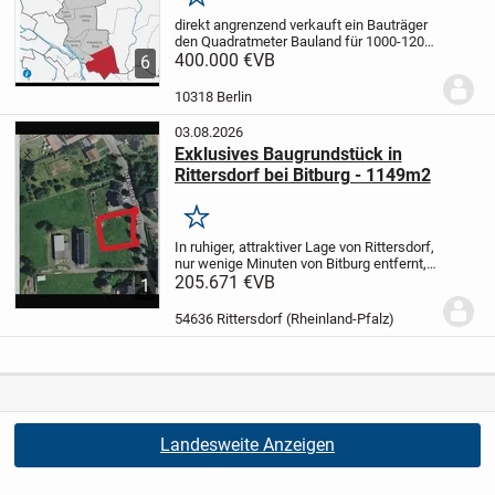
Merken
direkt angrenzend verkauft ein Bauträger
den Quadratmeter Bauland für 1000-1200
€❗️da kann man aber gelegentlich aus vier
400.000 €
VB
6
Hausvarianten auswählen!
Zum Verkauf
steht ein exklusives Baugrundstück in...
10318 Berlin
03.08.2026
Exklusives Baugrundstück in
Rittersdorf bei Bitburg - 1149m2
Merken
In ruhiger, attraktiver Lage von Rittersdorf,
nur wenige Minuten von Bitburg entfernt,
steht dieses großzügige Baugrundstück
205.671 €
VB
1
mit insgesamt 1149 m2 zum Verkauf.
Das
Grundstück ist voll erschlossen und...
54636 Rittersdorf (Rheinland-Pfalz)
Landesweite Anzeigen