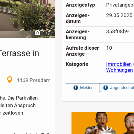
Anzeigen­typ
Privatangeb
Anzeigen­
29.05.2025
datum
Anzeigen­
358f08b9
1
/
9
kennung
Aufrufe dieser
10
errasse in
Anzeige
Kategorie
Immobilien
Wohnungen
14469 Potsdam
Melden
Jugendschut
e. Die Parkvillen
isiten Anspruch
 zeitlosen