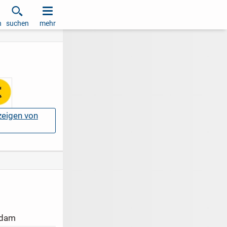
h
suchen
mehr
nzeigen von
sdam