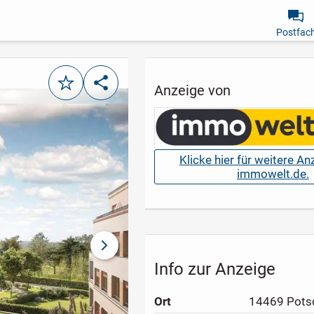
Postfac
Merken
Teilen
Anzeige von
Klicke hier für weitere A
immowelt.de.
nächstes Bild
Info zur Anzeige
Ort
14469 Pot