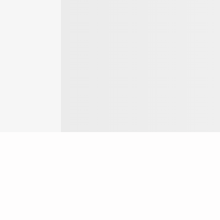
Login
ok