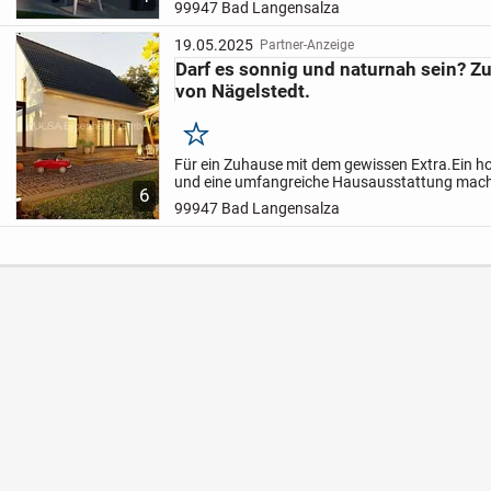
99947 Bad Langensalza
19.05.2025
Partner-Anzeige
Darf es sonnig und naturnah sein? Zu
von Nägelstedt.
Merken
Für ein Zuhause mit dem gewissen Extra.
Ein h
und eine umfangreiche Hausausstattung mach
6
Clever 138+ zu einem modernen Zuhause für di
99947 Bad Langensalza
offener Wohn- &...