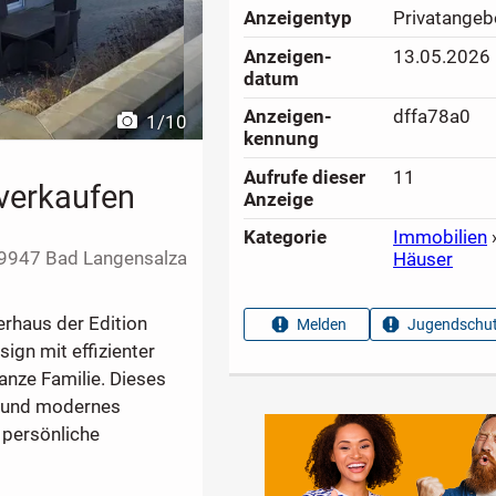
Anzeigen­typ
Privatangeb
Anzeigen­
13.05.2026
datum
Anzeigen­
dffa78a0
1
/
10
kennung
Aufrufe dieser
11
 verkaufen
Anzeige
Kategorie
Immobilien
9947 Bad Langensalza
Häuser
rhaus der Edition
Melden
Jugendschut
ign mit effizienter
nze Familie. Dieses
s und modernes
 persönliche