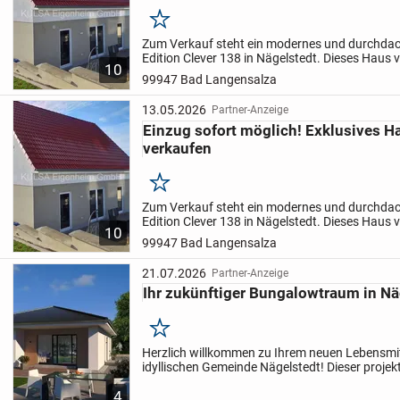
Merken
Zum Verkauf steht ein modernes und durchda
Edition Clever 138 in Nägelstedt. Dieses Haus v
10
Design mit effizienter Raumnutzung und biete
99947 Bad Langensalza
Wohnkomfort für die...
13.05.2026
Partner-Anzeige
Einzug sofort möglich! Exklusives H
verkaufen
Merken
Zum Verkauf steht ein modernes und durchda
Edition Clever 138 in Nägelstedt. Dieses Haus v
10
Design mit effizienter Raumnutzung und biete
99947 Bad Langensalza
Wohnkomfort für die...
21.07.2026
Partner-Anzeige
Ihr zukünftiger Bungalowtraum in Nä
Merken
Herzlich willkommen zu Ihrem neuen Lebensmit
idyllischen Gemeinde Nägelstedt! Dieser projek
drei Zimmern bietet Ihnen auf etwa 99 m² viele
4
Ihren...