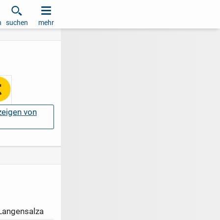
h
suchen
mehr
nzeigen von
Langensalza