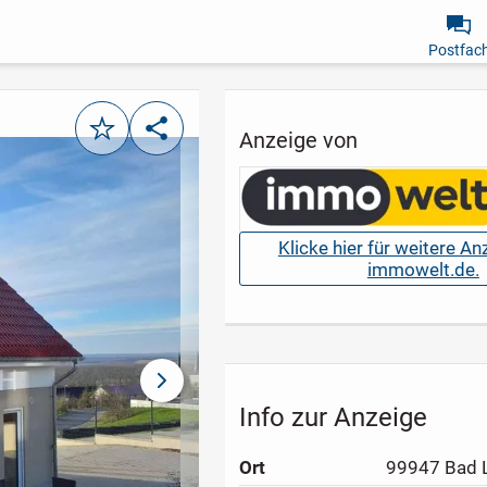
Postfac
Merken
Teilen
Anzeige von
Klicke hier für weitere A
immowelt.de.
nächstes Bild
Info zur Anzeige
Ort
99947 Bad 