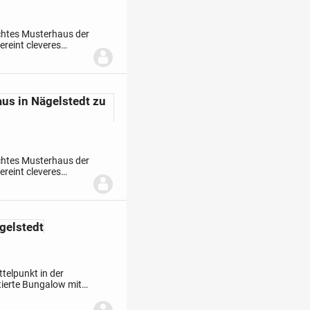
chtes Musterhaus der
ereint cleveres
t höchsten
aus in Nägelstedt zu
chtes Musterhaus der
ereint cleveres
t höchsten
gelstedt
telpunkt in der
tierte Bungalow mit
 Möglichkeiten,