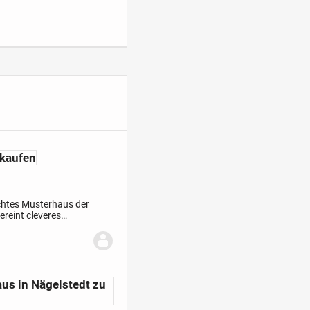
rkaufen
chtes Musterhaus der
ereint cleveres
t höchsten
aus in Nägelstedt zu