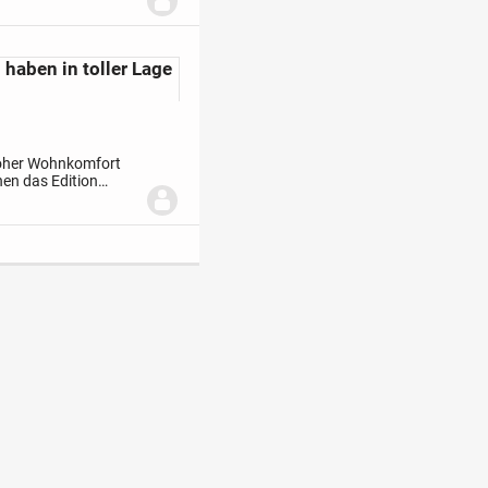
 haben in toller Lage
oher Wohnkomfort
en das Edition
e ganze Familie.
Ein