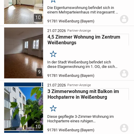
Merken
Die Eigentumswohnung befindet sich in
einem Mehrparteienhaus mit insgesamt 8
Einheiten. Zur Eigentümergemeinschaft
10
gehören noch 6 weitere Häuser mit
91781 Weißenburg (Bayern)
jeweils 8 Einheiten, sodass sich
insgesamt 56...
21.07.2026
Partner-Anzeige
4,5 Zimmer Wohnung im Zentrum
Weißenburgs
Merken
In der Stadt Weißenburg befindet sich
diese Etagenwohnung im 1. OG, die sich
perfekt für Kapitalanleger mit
9
handwerklichem Geschick eignet. Mit
91781 Weißenburg (Bayern)
einer Wohnfläche von rund 120,0 m²
bietet diese...
21.07.2026
Partner-Anzeige
3 Zimmerwohnung mit Balkon im
Hochpaterre in Weißenburg
Merken
Diese gepflegte 3-Zimmer-Wohnung im
Hochparterre eines ruhigen
Mehrfamilienhauses befindet sich in
10
ruhiger Wohnlage, sie liegt in einer
91781 Weißenburg (Bayern)