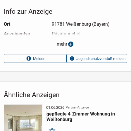
Info zur Anzeige
Ort
91781 Weißenburg (Bayern)
Anzeigen­typ
Privatangebot
Anzeigen­datum
05.04.2025
mehr
Anzeigen­kennung
56aee168
Melden
Jugendschutzverstoß melden
Aufrufe dieser
25
Anzeige
Kategorie
Immobilien
›
Kaufen
›
Wohnungen
Ähnliche Anzeigen
01.06.2026
Partner-Anzeige
gepflegte 4-Zimmer Wohnung in
Weißenburg