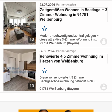
Sackgasse und überzeugt durch ihre
gelungene Raumaufteilung und...
23.07.2026
Partner-Anzeige
Zeitgemäßes Wohnen in Bestlage – 3
Zimmer Wohnung in 91781
Weißenburg
Merken
Modern, hochwertig und zentral gelegen –
10
diese attraktive 3-Zimmer-Wohnung im 2.
Obergeschoss eines im Jahr 2019
91781 Weißenburg (Bayern)
errichteten Wohnhauses überzeugt durch
eine zeitgemäße Ausstattung und einen
06.05.2026
Partner-Anzeige
durchdacht...
Renovierte 4,5 Zimmerwohnung im
Herzen von Weißenburg
Merken
Diese voll renovierte 4,5 Zimmer
Dachgeschosswohnung befindet sich im
Herzen Weißenburgs. Die Altstadt sowie
10
Geschäfte des täglichen Bedarfs sind
91781 Weißenburg (Bayern)
fußläufig erreichbar. Die Wohnung bietet
auf rund 113...