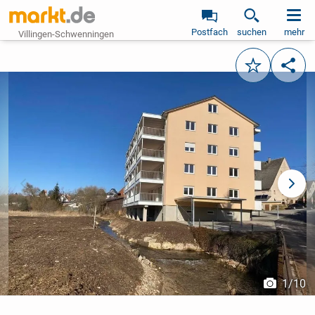
Postfach
suchen
mehr
Villingen-Schwenningen
Merken
Teile
vorheriges Bild
näch
1
/
10