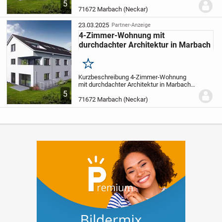
Marbach Objekt Auf einem Grundstück in
5
ruhiger, grüner Wohnlage in einem
71672 Marbach (Neckar)
gewachsenen Wohngebiet in
unmittelbarer Nähe von Wiesen...
23.03.2025
Partner-Anzeige
4-Zimmer-Wohnung mit
durchdachter Architektur in Marbach
Merken
Kurzbeschreibung 4-Zimmer-Wohnung
mit durchdachter Architektur in Marbach
Objekt Auf einem Grundstück in ruhiger,
5
grüner Wohnlage in einem gewachsenen
71672 Marbach (Neckar)
Wohngebiet in unmittelbarer Nähe von
Wiesen und...