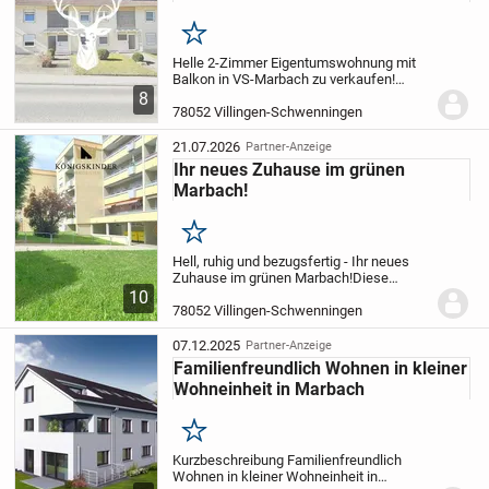
Merken
Helle 2-Zimmer Eigentumswohnung mit
Balkon in VS-Marbach zu verkaufen!
Diese gepflegte 2-Zimmer-Wohnung in
8
VS-Marbach verfügt über ca. 58 m²
78052 Villingen-Schwenningen
Wohnfläche und überzeugt durch eine
gelungene Kombination...
21.07.2026
Partner-Anzeige
Ihr neues Zuhause im grünen
Marbach!
Merken
Hell, ruhig und bezugsfertig - Ihr neues
Zuhause im grünen Marbach!
Diese
charmante und top geschnittene 3-
10
Zimmer-Wohnung befindet sich im 1.
78052 Villingen-Schwenningen
Obergeschoss eines gepflegten
Mehrfamilienhauses im...
07.12.2025
Partner-Anzeige
Familienfreundlich Wohnen in kleiner
Wohneinheit in Marbach
Merken
Kurzbeschreibung Familienfreundlich
Wohnen in kleiner Wohneinheit in