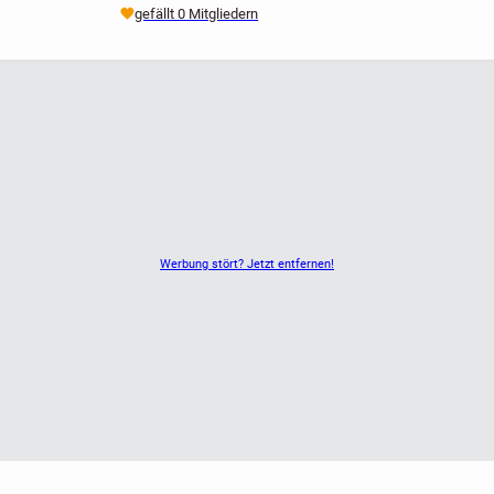
gefällt 0 Mitgliedern
Werbung stört? Jetzt entfernen!