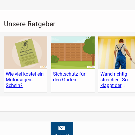
Unsere Ratgeber
Wie viel kostet ein
Sichtschutz für
Wand richtig
Motorsägen-
den Garten
streichen: So
Schein?
klappt der
Anstrich