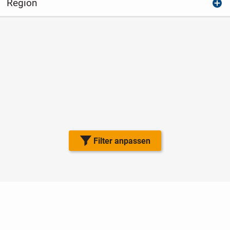
Region
Filter anpassen
Nutzungsbedingungen
Datenschutz
Barrierefreiheit
Impressum
Kontakt
Hilfe
Sicherheit
Jugendschutz
Login
Konto löschen
Premium buchen
Abo kündigen