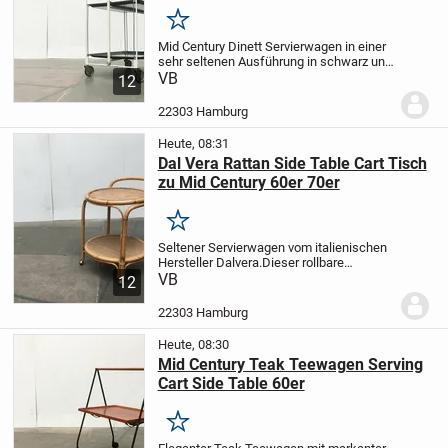
Merken
Mid Century Dinett Servierwagen in einer
sehr seltenen Ausführung in schwarz und
weiß.
VB
Ein besonders funktionales Möbel.
12
Perfekt für die Hausbar oder als
Beistelltisch. Der Wagen ist klappbar und
22303 Hamburg
so...
Heute, 08:31
Dal Vera Rattan Side Table Cart Tisch
zu Mid Century 60er 70er
Merken
Seltener Servierwagen vom italienischen
Hersteller Dalvera.
Dieser rollbare
Beistelltisch mit zwei Ablagen hat ein
VB
12
Gestell aus Bambus. Die beiden
eingelegten Tischflächen sind mit einem
22303 Hamburg
feinen...
Heute, 08:30
Mid Century Teak Teewagen Serving
Cart Side Table 60er
Merken