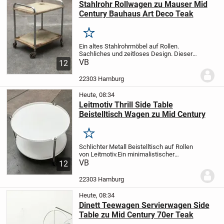
Stahlrohr Rollwagen zu Mauser Mid
Century Bauhaus Art Deco Teak
Merken
Ein altes Stahlrohrmöbel auf Rollen.
Sachliches und zeitloses Design. Dieser
Rollwagen mit 2 Böden. Der Hersteller soll
VB
12
von Mauser sein, was aber nicht bestätigt
ist.
Der Zustand ist gut aber der...
22303 Hamburg
Heute, 08:34
Leitmotiv Thrill Side Table
Beistelltisch Wagen zu Mid Century
Merken
Schlichter Metall Beistelltisch auf Rollen
von Leitmotiv.
Ein minimalistischer
Entwurf. Die beiden tablettförmigen
VB
12
Ablagen sind aus Stahl gefertigt und weiß
ausgeführt. Die Ränder sind
22303 Hamburg
hochgezogen....
Heute, 08:34
Dinett Teewagen Servierwagen Side
Table zu Mid Century 70er Teak