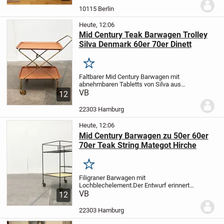
Jugendzimmer oder als normaler
10115 Berlin
Arbeitsplatz....
Heute, 12:06
Mid Century Teak Barwagen Trolley
Silva Denmark 60er 70er Dinett
Merken
Faltbarer Mid Century Barwagen mit
abnehmbaren Tabletts von Silva aus
Dänemark.
VB
Der Wagen verfügt über zwei
12
Ablageflächen und kann als Hausbar,
Beistelltisch o.ä. verwendet werden. Das
22303 Hamburg
filigrane...
Heute, 12:06
Mid Century Barwagen zu 50er 60er
70er Teak String Mategot Hirche
Merken
Filigraner Barwagen mit
Lochblechelement.
Der Entwurf erinnert
an die Formensprache von Mategot.
VB
12
Feines Lochblech trifft auf ein filigranes
Gestell. Ein sehr eleganter Entwurf bis ins
22303 Hamburg
kleinste...