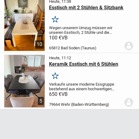
Heute, 11:38
Esstisch mit 2 Stühlen & Sitzbank
Merken
Wegen unserem Umzug müssen wir
unseren Esstisch, 2 Stühle und die
Sitzbank verkaufen.
Maße Esstisch: 175
100 €
VB
cm lang, 95 cm breit, man kann ihn
10
ausziehen und auf 40 cm oder plus 80 cm
65812 Bad Soden (Taunus)
insgesamt...
Heute, 11:12
Keramik Esstisch mit 6 Stühlen
Merken
Verkaufe unsere moderne Essgruppe
bestehend aus einem hochwertigen
ausziehbaren Esstisch mit 6 gepolsterten
650 €
VB
Stühlen.
* Ausziehbarer Esstisch
* Maße:
5
ca. 160 × 90 × 76 cm
* Ausgezogen: ca.
79664 Wehr (Baden-Württemberg)
210 × 90...