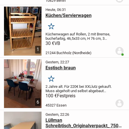
10829 Berlin
Heute, 06:31
Küchen/Servierwagen
Merken
Küchenwagen auf Rollen, 2 mit Bremse,
buchefarbig, 46,5x33 cm, H 76 cm, 3
Ebenen , obere Ebene mit umlaufender
30 €
VB
Reling, Böden in Gitterform
1
21244 Buchholz (Nordheide)
Benut
Gestern, 22:27
Esstisch braun
Merken
2 Jahre alt. Für 220€ bei XXLlutz gekauft.
Muss abgeholt und selbst abgebaut
werden.
Maße kann man auf dem Bild
100 €
Festpreis
nachlesen.
6
45327 Essen
Gestern, 22:26
Lüllman
Schreibtisch_Originalverpackt_ 750