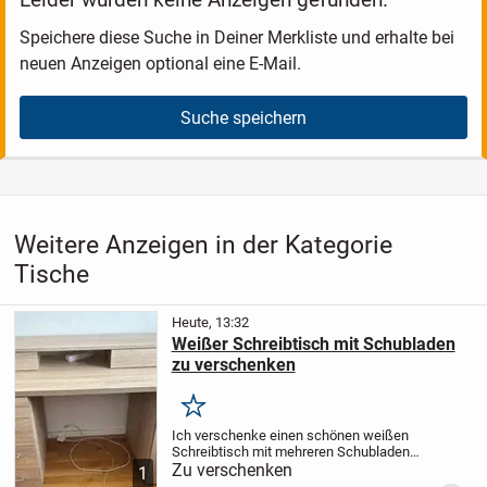
Speichere diese Suche in Deiner Merkliste und erhalte bei
neuen Anzeigen optional eine E-Mail.
Suche speichern
Weitere Anzeigen in der Kategorie
Tische
Heute, 13:32
Weißer Schreibtisch mit Schubladen
zu verschenken
Merken
Ich verschenke einen schönen weißen
Schreibtisch mit mehreren Schubladen
und viel praktischem Stauraum. Er eignet
Zu verschenken
1
sich ideal fürs Homeoffice, Kinderzimmer,