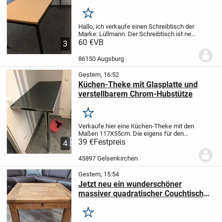
x1600x800 mm
Merken
Hallo,
ich verkaufe einen Schreibtisch der
Marke: Lüllmann. Der Schreibtisch ist neu
und Originalverpackt. Der Tisch ist sehr
60 €
VB
3
stabil und robust.
Maßen: 750 x 1600 x
800 mm
Ein neuer Tisch kostet ca....
86150 Augsburg
Gestern, 16:52
Küchen-Theke mit Glasplatte und
verstellbarem Chrom-Hubstütze
Merken
Verkaufe hier eine Küchen-Theke mit den
Maßen 117X55cm. Die eigens für den
Zweck angefertigte anthrazitfarbene
39 €
Festpreis
4
Glasplatte ist auf eine Tischlerplatte
verklebt und mit 2 Edelstahlleisten an 2
45897 Gelsenkirchen
Seiten...
Gestern, 15:54
Jetzt neu ein wunderschöner
massiver quadratischer Couchtisch
für 279 Euro
Merken