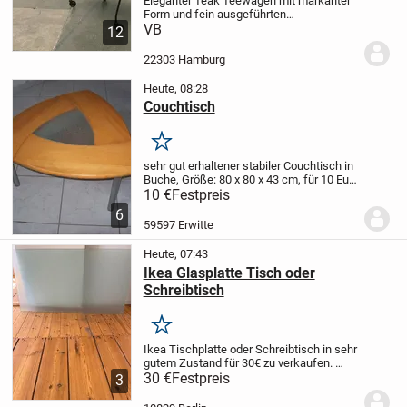
Eleganter Teak Teewagen mit markanter
Form und fein ausgeführten
Details.
VB
Besonders ins Auge fällt die
12
elegante A-Form des Gestells, das
komplett in schwarz gehalten ist. Einen
22303 Hamburg
wunderbaren Kontrast...
Heute, 08:28
Couchtisch
Merken
sehr gut erhaltener stabiler Couchtisch in
Buche, Größe: 80 x 80 x 43 cm, für 10 Euro
ab Erwitte abzugeben.
Ein
10 €
Festpreis
Phono-/Fernsehtisch gleicher Optik ist
6
auch noch vorhanden.
59597 Erwitte
Heute, 07:43
Ikea Glasplatte Tisch oder
Schreibtisch
Merken
Ikea Tischplatte oder Schreibtisch in sehr
gutem Zustand für 30€ zu verkaufen.
Transport und Abholung muss
30 €
Festpreis
3
eigenständig organisiert werden.