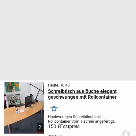
Heute, 10:40
Schreibtisch aus Buche elegant
geschwungen mit Rollcontainer
Merken
Hochwertiges Schreibtisch mit
Rollcontainer
Vom Tischler angefertigt
Schreibtisch: 241x124x74 cm
150 €
Festpreis
2
Rollcontainer mit 3 Schubladen: 62x58x43
cm