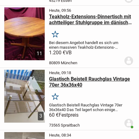
45219 Essen
Heute, 09:56
Teakholz-Extensions-Dinnertisch mit
achtteiliger Stuhlgruppe im dänischen
Design
Merken
Bei diesem Angebot handelt es sich um
einen massiven Teakholz-Extensions-
Dinnertisch (Durchmesser 115 cm), mit
1.200 €
VB
11
zwei Einsätzen 115 x 50 cm, Höhe 73 cm.
Alle Bestandteile wurden in unserer
80809 München
hauseigenen...
Heute, 09:18
Glastisch Beistell Rauchglas Vintage
70er 36x36x40
Merken
Glastisch Beistell Rauchglas Vintage 70er
36x36x40
Das Teil lagert schon einige
Zeit bei mir. Den Zustand entnehmen Sie
60 €
Festpreis
3
bitte den Bildern. Da es sich um einen
Privatverkauf handelt schließe ich...
73565 Spraitbach
Benut
Heute, 08:34