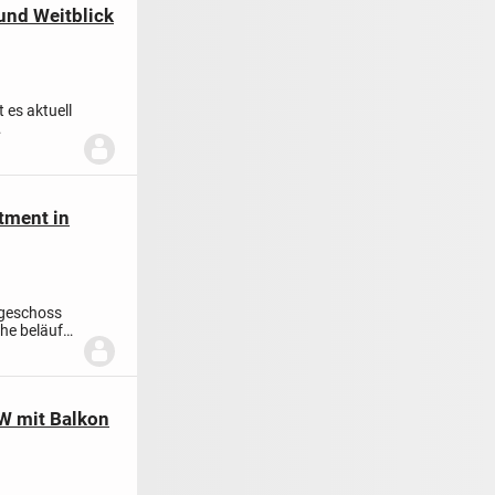
nd Weitblick
t es aktuell
tment in
rgeschoss
he beläuft
TW mit Balkon