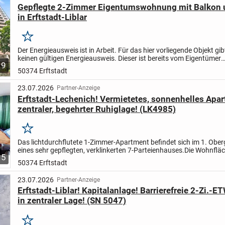
Gepflegte 2-Zimmer Eigentumswohnung mit Balkon u
in Erftstadt-Liblar
Merken
Der Energieausweis ist in Arbeit. Für das hier vorliegende Objekt gib
keinen gültigen Energieausweis. Dieser ist bereits vom Eigentümer
9
beantragt.
Diese gepflegte Eigentumswohnung...
50374 Erftstadt
23.07.2026
Partner-Anzeige
Erftstadt-Lechenich! Vermietetes, sonnenhelles Apar
zentraler, begehrter Ruhiglage! (LK4985)
Merken
Das lichtdurchflutete 1-Zimmer-Apartment befindet sich im 1. Obe
eines sehr gepflegten, verklinkerten 7-Parteienhauses.
Die Wohnfläc
5
sich auf rd. 24 m² und verteilt sich wie...
50374 Erftstadt
23.07.2026
Partner-Anzeige
Erftstadt-Liblar! Kapitalanlage! Barrierefreie 2-Zi.-E
in zentraler Lage! (SN 5047)
Merken