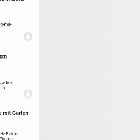
g-mit-
...
tem
ww.ksk-
-in-
.
 mit Garten
ele Extras
-Zimmer