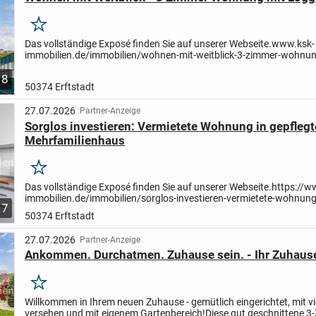
Merken
Das vollständige Exposé finden Sie auf unserer Webseite.
www.ksk-
immobilien.de/immobilien/wohnen-mit-weitblick-3-zimmer-wohnun
loggia-in-liblar-157998/?utm_source=portale
(bitte kopieren Sie den
8
50374 Erftstadt
27.07.2026
Partner-Anzeige
Sorglos investieren: Vermietete Wohnung in gepfleg
Mehrfamilienhaus
Merken
Das vollständige Exposé finden Sie auf unserer Webseite.
https://w
immobilien.de/immobilien/sorglos-investieren-vermietete-wohnung
7
gepflegtem-mehrfamilienhaus-132404/?utm_source=portale
(bitt..
50374 Erftstadt
27.07.2026
Partner-Anzeige
Ankommen. Durchatmen. Zuhause sein. - Ihr Zuhause
Merken
Willkommen in Ihrem neuen Zuhause - gemütlich eingerichtet, mit vi
versehen und mit eigenem Gartenbereich!
Diese gut geschnittene 3