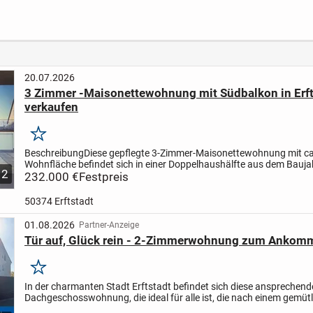
em
Studioetage.
Garage, am
Lage
und
Erstbezug nach
Großenbaumer See
Kernsanierung !
20.07.2026
3 Zimmer -Maisonettewohnung mit Südbalkon in Erft
verkaufen
Merken
Beschreibung
Diese gepflegte 3-Zimmer-Maisonettewohnung mit ca
Wohnfläche befindet sich in einer Doppelhaushälfte aus dem Bauja
12
handelt sich um ein Erbpachtgrundstück der Stadt...
232.000 €
Festpreis
50374 Erftstadt
01.08.2026
Partner-Anzeige
Tür auf, Glück rein - 2-Zimmerwohnung zum Ankomm
Merken
In der charmanten Stadt Erftstadt befindet sich diese ansprechend
Dachgeschosswohnung, die ideal für alle ist, die nach einem gemüt
Zuhause suchen. Die Wohnung bietet eine Wohnfläche von ca. 72...