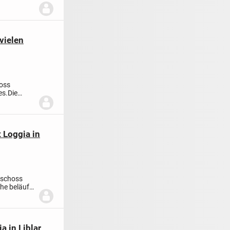
vielen
hoss
es.
Die
 Loggia in
eschoss
he beläuft
 in Liblar