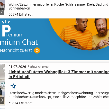
Wohn-/Esszimmer mit offener Küche, Schlafzimmer, Diele, Bad und
Sonnenbalkon
7
50374 Erftstadt
21.07.2026
Partner-Anzeige
Lichtdurchflutetes Wohnglück: 3 Zimmer mit sonnig
in Erftstadt
Merken
Diese hochwertig modernisierte Dachgeschosswohnung überzeugt 
durchdachtes Raumkonzept, eine helle Atmosphäre und zahlreiche
10
Ausstattungsdetails, die zeitgemäßen Wohnkomfort auf hohem Niv
50374 Erftstadt