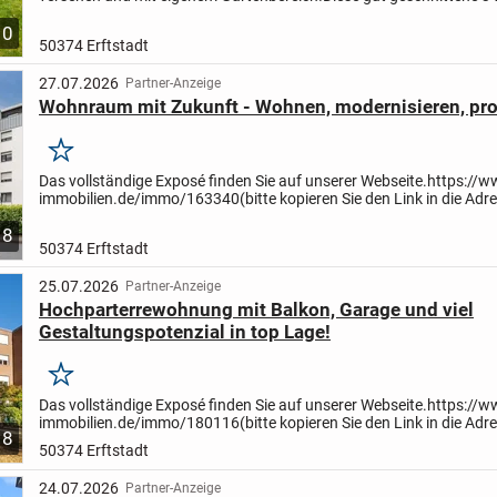
Eigentumswohnung vereint modernes Wohnen mit...
10
50374 Erftstadt
27.07.2026
Partner-Anzeige
Wohnraum mit Zukunft - Wohnen, modernisieren, prof
Merken
Das vollständige Exposé finden Sie auf unserer Webseite.
https://w
immobilien.de/immo/163340
(bitte kopieren Sie den Link in die Adr
Ihres Browsers)
8
50374 Erftstadt
25.07.2026
Partner-Anzeige
Hochparterrewohnung mit Balkon, Garage und viel
Gestaltungspotenzial in top Lage!
Merken
Das vollständige Exposé finden Sie auf unserer Webseite.
https://w
immobilien.de/immo/180116
(bitte kopieren Sie den Link in die Adr
8
Ihres Browsers)
50374 Erftstadt
24.07.2026
Partner-Anzeige