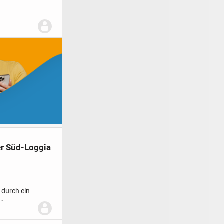
er Süd-Loggia
durch ein
eau...