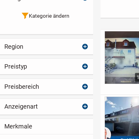
vier moderne
Schildesche
nung mit neu
Wohneinheiten
Steuervorteil dank
Badezimmer 
QNG-Zertifikat
Balkon
Kategorie ändern
Region
Preistyp
Preisbereich
Anzeigenart
Merkmale