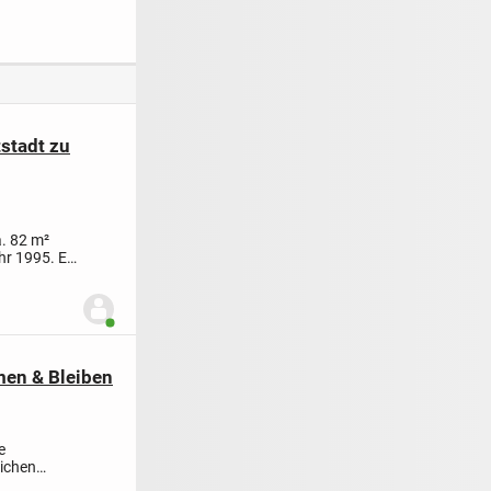
Essen-Gerschede
Zimmer-Wohnung
(ca. 71 m²)
mit Balkon &
Garage
stadt zu
. 82 m²
hr 1995. Es
Benutzer ist online
en & Bleiben
e
lichen