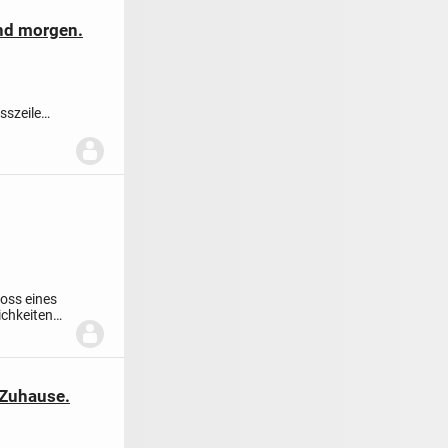
und morgen.
esszeile
oss eines
ichkeiten
 Zuhause.