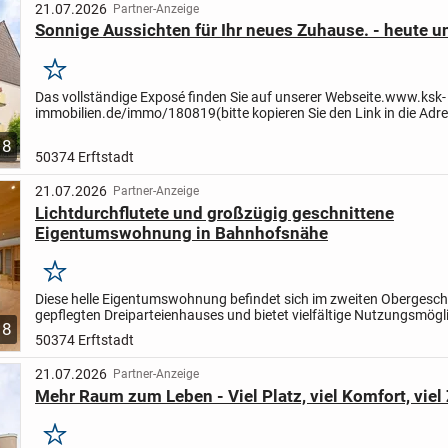
21.07.2026
Partner-Anzeige
Sonnige Aussichten für Ihr neues Zuhause. - heute 
Merken
Das vollständige Exposé finden Sie auf unserer Webseite.
www.ksk-
immobilien.de/immo/180819
(bitte kopieren Sie den Link in die Adr
Ihres Browsers)
8
50374 Erftstadt
21.07.2026
Partner-Anzeige
Lichtdurchflutete und großzügig geschnittene
Eigentumswohnung in Bahnhofsnähe
Merken
Diese helle Eigentumswohnung befindet sich im zweiten Obergesch
gepflegten Dreiparteienhauses und bietet vielfältige Nutzungsmögl
8
für Eigennutzer und Kapitalanleger.
Die Wohnung...
50374 Erftstadt
21.07.2026
Partner-Anzeige
Mehr Raum zum Leben - Viel Platz, viel Komfort, viel
Merken