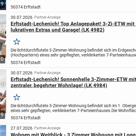
9
50374 Erftstadt
30.07.2026
Partner-Anzeige
Erftstadt-Lechenich! Top Anlagepaket! 3-Zi-ETW mit 
lukrativen Extras und Garage! (LK 4982)
Merken
Die lichtdurchflutete 3-Zimmer-Wohnung befindet sich im Erdgesc
(Hochparterre) eines sehr gepflegten, verklinkerten 7-Parteienhaus
10
Wohnfläche beläuft sich auf rd. 78 m² und verteilt sich...
50374 Erftstadt
30.07.2026
Partner-Anzeige
Erftstadt-Lechenich! Sonnenhelle 3-Zimmer-ETW mit
zentraler, begehrter Wohnlage! (LK 4984)
Merken
Die lichtdurchflutete 3-Zimmer-Wohnung befindet sich im 1. Oberg
eines sehr gepflegten, verklinkerten 7-Parteienhauses.
Die Wohnfläc
9
sich auf rd. 78 m² und verteilt sich wie folgt:
-...
50374 Erftstadt
27.07.2026
Partner-Anzeige
Wohnen mit Weitblick - 3 Zimmer Wohnung mit Loggia