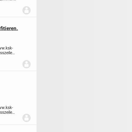
itieren.
ww.ksk-
esszeile
ww.ksk-
esszeile