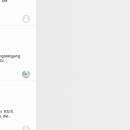
 bei
ungseingang
Gr.
r. XS/S ,
, die