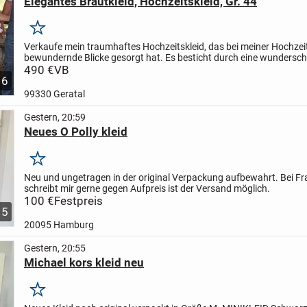
Elegantes Brautkleid, Hochzeitskleid, Gr. 44
Merken
Verkaufe mein traumhaftes Hochzeitskleid, das bei meiner Hochzeit 
bewundernde Blicke gesorgt hat.
Es besticht durch eine wundersc
Linie, fließenden Chiffon-Stoff und elegante Spitze...
490 €
VB
6
99330 Geratal
Gestern, 20:59
Neues O Polly kleid
Merken
Neu und ungetragen in der original Verpackung aufbewahrt. Bei F
schreibt mir gerne gegen Aufpreis ist der Versand möglich.
100 €
Festpreis
5
20095 Hamburg
Gestern, 20:55
Michael kors kleid neu
Merken