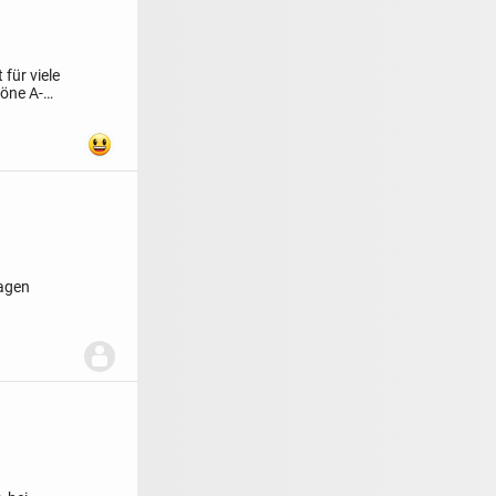
für viele
höne A-
ragen