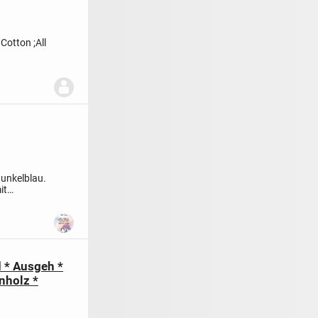
Cotton ;
All
dunkelblau.
it
d * Ausgeh *
enholz *