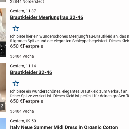
22844 Norderstedt
Gestern, 11:37
Brautkleider Meerjungfrau 32-46
Merken
Ich biete hier ein wunderschönes Meerjungfrau-Brautkleid an, das m
filigranen Spitze und der eleganten Schleppe begeistert. Dieses Kleid
für deinen großen Tag und lässt dich...
650 €
Festpreis
1
36404 Vacha
Gestern, 11:14
Brautkleider 32-46
Merken
Ich biete ein wunderschönes, elegantes Brautkleid zum Verkauf an,
feiner Spitze verziert ist. Dieses Kleid ist perfekt für deinen großen 
lässt dich strahlen.
650 €
Festpreis
- Strapless Korsett-Ober...
2
36404 Vacha
Gestern, 09:50
Italy Neue Summer Midi Dress in Organic Cotton