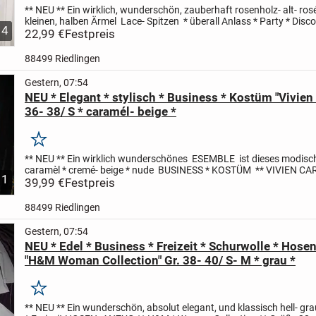
** NEU **
Ein wirklich, wunderschön, zauberhaft
rosenholz- alt- ro
kleinen, halben Ärmel
Lace- Spitzen * überall
Anlass * Party * Disco
4
* Abend * Ausgeh
22,99 €
Festpreis
Mini- KLEID ...
88499 Riedlingen
Gestern, 07:54
NEU * Elegant * stylisch * Business * Kostüm "Vivien 
36- 38/ S * caramél- beige *
Merken
** NEU **
Ein wirklich wunderschönes
ESEMBLE
ist dieses modisc
caramèl * cremé- beige * nude
BUSINESS * KOSTÜM
** VIVIEN CA
1
Größe 36- 38 / S
39,99 €
Festpreis
* BLAZER *
...
88499 Riedlingen
Gestern, 07:54
NEU * Edel * Business * Freizeit * Schurwolle * Hose
"H&M Woman Collection" Gr. 38- 40/ S- M * grau *
Merken
** NEU **
Ein wunderschön, absolut elegant, und klassisch
hell- gr