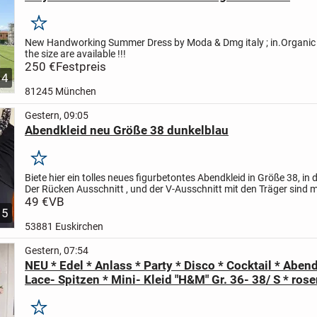
Merken
New Handworking Summer Dress by Moda & Dmg italy ; in.Organic 
the size are available !!!
250 €
Festpreis
4
81245 München
Gestern, 09:05
Abendkleid neu Größe 38 dunkelblau
Merken
Biete hier ein tolles neues figurbetontes Abendkleid in Größe 38, in 
Der Rücken Ausschnitt , und der V-Ausschnitt mit den Träger sind m
Pailletten und kleinen Perlen besetzt. Es ist eng...
49 €
VB
5
53881 Euskirchen
Gestern, 07:54
NEU * Edel * Anlass * Party * Disco * Cocktail * Aben
Lace- Spitzen * Mini- Kleid "H&M" Gr. 36- 38/ S * ros
Merken