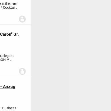
sé
mit einem
 * Cocktail
Caron" Gr.
h, elegant
RON **
n- Anzug
au
Business