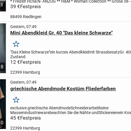
* Freizeit
HOSEN- ANZUG
** H&M * Woman Collection **
Größe 38- 
1
BESTEHEND aus einem,
39 €
Festpreis
...
88499 Riedlingen
Gestern, 07:49
Mini Abendkleid Gr. 40 "Das kleine Schwarze"
Merken
"Das Kleine Schwarze"
ein kurzes Abendkleid
mit Strassbesatz
Gr. 40
Zustand
12 €
Festpreis
8
22399 Hamburg
Gestern, 07:49
griechische Abendmode Kostüm Fliederfarben
Merken
exclusive griechische Abendmode
Schneiderarbeit
keine
Massenindustrieware
beachten Sie die Nähte und
Stickereien
ein Ko
zarten Fliederfarben
45 €
Festpreis
erstklassige griechische Handarbeit
von
Κ....
10
22399 Hamburg