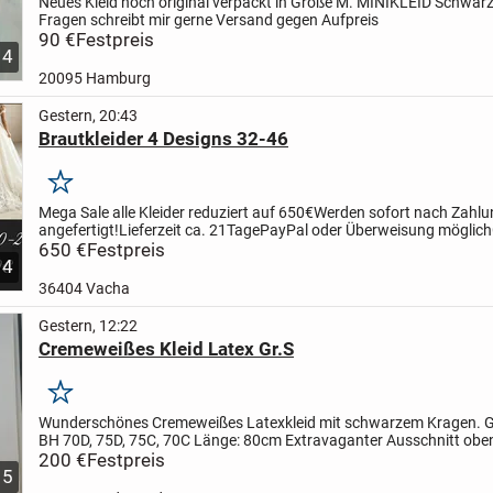
Neues Kleid noch original verpackt in Größe M. MINIKLEID Schwarz
Fragen schreibt mir gerne Versand gegen Aufpreis
90 €
Festpreis
4
20095 Hamburg
Gestern, 20:43
Brautkleider 4 Designs 32-46
Merken
Mega Sale alle Kleider reduziert auf 650€
Werden sofort nach Zahl
angefertigt!
Lieferzeit ca. 21Tage
PayPal oder Überweisung möglich
32,34,36,38,40,42,44,46 möglich
650 €
Festpreis
4
36404 Vacha
Gestern, 12:22
Cremeweißes Kleid Latex Gr.S
Merken
Wunderschönes Cremeweißes Latexkleid mit schwarzem Kragen.
G
BH 70D, 75D, 75C, 70C
Länge: 80cm
Extravaganter Ausschnitt oben
Oberweite ist trotzdem verdeckt.
200 €
Festpreis
Reißverschluss...
5