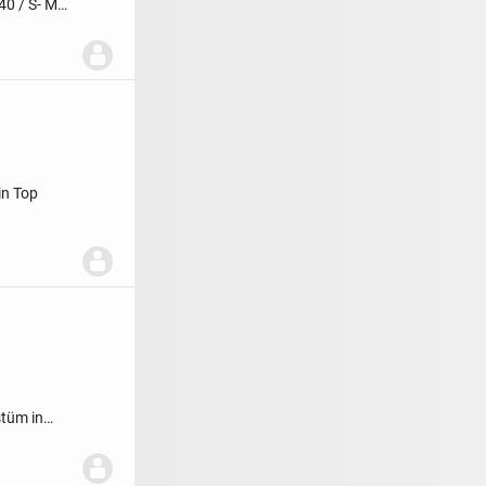
40 / S- M
in Top
stüm in