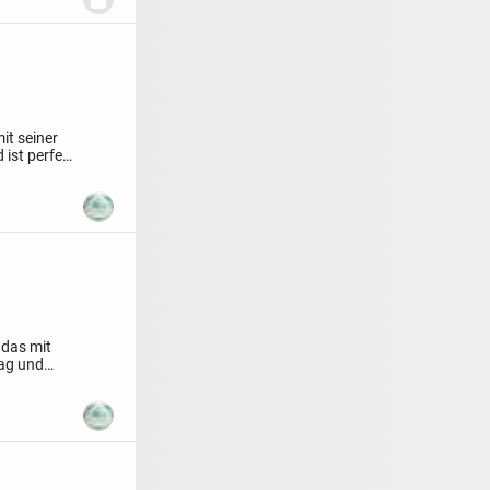
it seiner
 ist perfekt
 das mit
Tag und