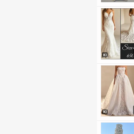
KI
KI