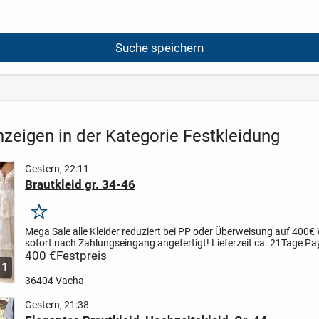
Suche speichern
zeigen in der Kategorie Festkleidung
Gestern, 22:11
Brautkleid gr. 34-46
Merken
Mega Sale alle Kleider reduziert bei PP oder Überweisung auf 400€
sofort nach Zahlungseingang angefertigt!
Lieferzeit ca. 21Tage
Pa
Überweisung möglich
400 €
Festpreis
Gr. 32,34,36,38,40,42,44,46...
1
36404 Vacha
Gestern, 21:38