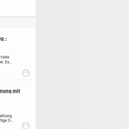
einer Loggia
von Leichlingen.
Dachterrasse im
Staffelgeschoss
g -
 1999
pe.
Es
nung mit
attung
ige 3-
..