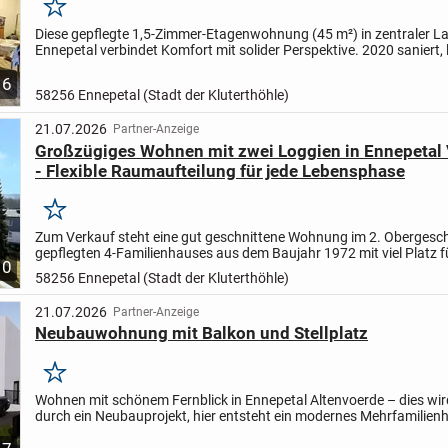
Merken
Diese gepflegte 1,5-Zimmer-Etagenwohnung (45 m²) in zentraler L
Ennepetal verbindet Komfort mit solider Perspektive. 2020 saniert, 
vermietet und mit niedrigem Hausgeld von nur 83 ?...
6
58256 Ennepetal (Stadt der Kluterthöhle)
21.07.2026
Partner-Anzeige
Großzügiges Wohnen mit zwei Loggien in Ennepetal
- Flexible Raumaufteilung für jede Lebensphase
Merken
Zum Verkauf steht eine gut geschnittene Wohnung im 2. Obergesc
gepflegten 4-Familienhauses aus dem Baujahr 1972 mit viel Platz fü
10
Wohnträume. Die großzügige Wohnfläche von ca. 101 m²,...
58256 Ennepetal (Stadt der Kluterthöhle)
21.07.2026
Partner-Anzeige
Neubauwohnung mit Balkon und Stellplatz
Merken
Wohnen mit schönem Fernblick in Ennepetal Altenvoerde – dies wird 
durch ein Neubauprojekt, hier entsteht ein modernes Mehrfamilien
nur drei Wohneinheiten.
Die Wohnung Nr. 1...