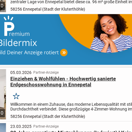
zentraler Lage von Ennepetal bietet diese ca. 96 m² große Einheit im
10
Obergeschoss eine seltene Gelegenheit für Individualist...
58256 Ennepetal (Stadt der Kluterthöhle)
05.03.2026
Partner-Anzeige
Einziehen & Wohlfühlen - Hochwertig sanierte
Erdgeschosswohnung in Ennepetal
Merken
Willkommen in einem Zuhause, das moderne Lebensqualität mit stil
Durchdachtheit verbindet. Diese großzügige 4-Zimmer-Wohnung i
10
Erdgeschoss präsentiert sich nach umfassender Sanierung als...
58256 Ennepetal (Stadt der Kluterthöhle)
23.03.2025
Partner-Anzeige