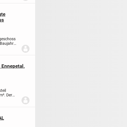
gte
us
dgeschoss
 Baujahr
 Ennepetal,
teil
m². Der
AL