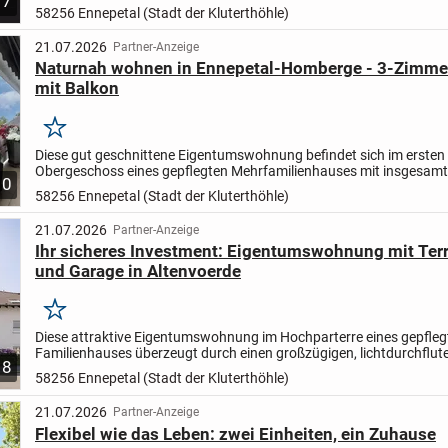
7
58256 Ennepetal (Stadt der Kluterthöhle)
21.07.2026
Partner-Anzeige
Naturnah wohnen in Ennepetal-Homberge - 3-Zimm
mit Balkon
Merken
Diese gut geschnittene Eigentumswohnung befindet sich im ersten
Obergeschoss eines gepflegten Mehrfamilienhauses mit insgesamt
10
Wohneinheiten. Das Gebäude wurde im Jahr 1983 errichtet und liegt
58256 Ennepetal (Stadt der Kluterthöhle)
21.07.2026
Partner-Anzeige
Ihr sicheres Investment: Eigentumswohnung mit Terr
und Garage in Altenvoerde
Merken
Diese attraktive Eigentumswohnung im Hochparterre eines gepfleg
Familienhauses überzeugt durch einen großzügigen, lichtdurchflut
8
Grundriss. Das absolute Highlight ist der großzügige Wohn- und...
58256 Ennepetal (Stadt der Kluterthöhle)
21.07.2026
Partner-Anzeige
Flexibel wie das Leben: zwei Einheiten, ein Zuhause