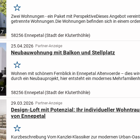
Merken
Zwei Wohnungen - ein Paket mit Perspektive
Dieses Angebot vereint
getrennte Wohnungen.
Die Wohnungen befinden sich in einem orden
geführten und gepflegten Mehrfamilienhaus mit 10 Wohneinheit...
7
58256 Ennepetal (Stadt der Kluterthöhle)
25.04.2026
Partner-Anzeige
Neubauwohnung mit Balkon und Stellplatz
Merken
Wohnen mit schönem Fernblick in Ennepetal Altenvoerde – dies wird 
durch ein Neubauprojekt, hier entsteht ein modernes Mehrfamilien
nur drei Wohneinheiten.
Die Wohnung Nr. 3...
7
58256 Ennepetal (Stadt der Kluterthöhle)
29.03.2026
Partner-Anzeige
Design-Loft mit Potenzial: Ihr individueller Wohntr
von Ennepetal
Merken
Kurzbeschreibung Vom Kanzlei-Klassiker zur modernen Urban-Oase