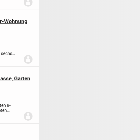
er-Wohnung
 sechs
...
asse, Garten
ten 8-
eten