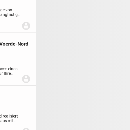
age von
langfristig
 Voerde-Nord
hoss eines
r Ihre
realisiert
haus mit