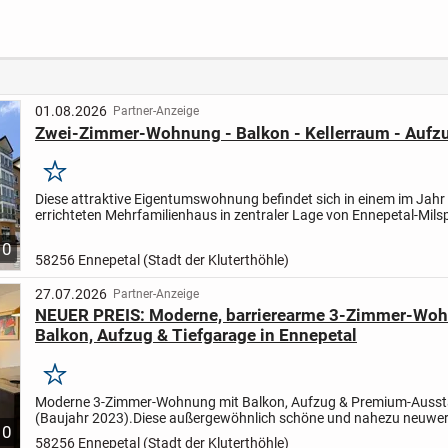
Pflegeimmobilie!
mit kl
01.08.2026
Partner-Anzeige
Zwei-Zimmer-Wohnung - Balkon - Kellerraum - Aufzu
Merken
Diese attraktive Eigentumswohnung befindet sich in einem im Jahr
errichteten Mehrfamilienhaus in zentraler Lage von Ennepetal-Mils
handelt sich hierbei um eine sog. "Seniorenwohnanlage" -...
10
58256 Ennepetal (Stadt der Kluterthöhle)
27.07.2026
Partner-Anzeige
NEUER PREIS: Moderne, barrierearme 3-Zimmer-Woh
Balkon, Aufzug & Tiefgarage in Ennepetal
Merken
Moderne 3-Zimmer-Wohnung mit Balkon, Aufzug & Premium-Ausst
(Baujahr 2023).
Diese außergewöhnlich schöne und nahezu neuwert
10
Zimmer-Wohnung vereint modernes Wohnen, hohe Energieeffizienz.
58256 Ennepetal (Stadt der Kluterthöhle)