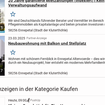
20 Jahre garantierte Mietzahlungen (Indexiert) I Kein
Verwaltungsaufwand
Merken
Wir sind Deutschlands führender Berater und Vermittler im Bereich
Pflegeimmobilien als Kapitalanlage und bieten privaten Investoren 
5
sicherste und passivste Anlageform.
Ihre Vorteile auf...
58256 Ennepetal (Stadt der Kluterthöhle)
23.03.2025
Partner-Anzeige
Neubauwohnung mit Balkon und Stellplatz
Merken
Wohnen mit schönem Fernblick in Ennepetal Altenvoerde – dies wird 
durch ein Neubauprojekt, hier entsteht ein modernes Mehrfamilien
nur drei Wohneinheiten.
Die Wohnung Nr. 2...
7
58256 Ennepetal (Stadt der Kluterthöhle)
nzeigen in der Kategorie Kaufen
Heute, 09:00
PushUp