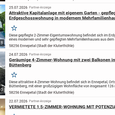
25.07.2026
Partner-Anzeige
Attraktive Kapitalanlage mit eigenem Garten - gepfle
Erdgeschosswohnung in modernem Mehrfamilienha
Merken
Diese gepflegte 2-Zimmer-Eigentumswohnung befindet sich im Er
eines modernen und sehr gepflegten Mehrfamilienhauses aus dem
8
2006. Auf ca. 55 m² Wohnfläche erwartet Sie eine durchdacht...
58256 Ennepetal (Stadt der Kluterthöhle)
24.07.2026
Partner-Anzeige
Geräumige 4-Zimmer-Wohnung mit zwei Balkonen in
Büttenberg
Merken
Diese attraktive 4-Zimmer-Wohnung befindet sich in Ennepetal, Orts
Büttenberg, mit einer großzügigen Wohnfläche von insgesamt 126 
10
Eingang der Wohnung liegt im Erdgeschoss. Die Wohnung...
58256 Ennepetal (Stadt der Kluterthöhle)
22.07.2026
Partner-Anzeige
VERMIETETE 1,5-ZIMMER-WOHNUNG MIT POTENZI