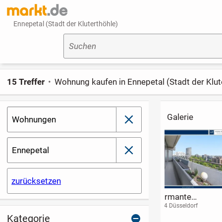
Ennepetal (Stadt der Kluterthöhle)
Suchen
15 Treffer
Wohnung kaufen in Ennepetal (Stadt der Klut
Galerie
Wohnungen
schließen
Ennepetal
schließen
zurücksetzen
Bezugsfreie 2-
3 Zimmerwohnung
2 Zimmer-Wo
Zimmer Wohnung
in der Aaseestadt
mit Balkon in
45473 Mülheim (Ruhr)
48151 Münster
57299 Burbach (Nor
Westfalen)
mit Balkon und
Holzhausen
Kategorie