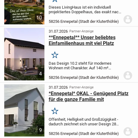
Merken
Dieses LivingHaus ist ein individuell
projektiertes Doppelhaus, das exakt nach
deinen Wünschen und Vorstellungen
10
gefertigt wird. Mit einer Wohnfläche von
58256 Ennepetal (Stadt der Kluterthöhle)
125 Quadratmetern auf zwei Etagen bietet
es...
31.07.2026
Partner-Anzeige
**Ennepetal** Unser beliebtes
Einfamilienhaus mit viel Platz
Merken
Das Design 10.2 steht für modernes
Wohnen mit Charakter. Auf 140 m²
verbindet sie Design und Alltag auf
4
harmonische Weise. Der offene Wohn-
58256 Ennepetal (Stadt der Kluterthöhle)
und Essbereich bildet das Herzstück -
hell, großzügig und...
31.07.2026
Partner-Anzeige
*Ennepetal* OKAL - Genügend Platz
für die ganze Familie mit
Merken
Offenheit, Helligkeit und Großzügigkeit -
dadurch zeichnet sich unser Design 28
aus. Vor allem der große Wohn-Ess-Koch-
9
Bereich, der direkt über die Diele betreten
58256 Ennepetal (Stadt der Kluterthöhle)
werden kann, wird durch die...