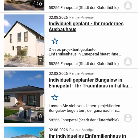
mit 5,0 Zimmern und einer großzügigen
10
Wohnfläche von 181,79 m² auf zwei
58256 Ennepetal (Stadt der Kluterthöhle)
Etagen viel Raum für Ihre individuellen
Wünsche und...
02.08.2026
Partner-Anzeige
Individuell geplant - Ihr modernes
Ausbauhaus
Merken
Dieses projektiert geplante
Einfamilienhaus in Ennepetal bietet Ihnen
mit 4,0 Zimmern auf 136,07 m²
7
Wohnfläche ausreichend Raum für Ihre
58256 Ennepetal (Stadt der Kluterthöhle)
Familie. Das 376 m² große Grundstück
beherbergt ein Haus mit...
02.08.2026
Partner-Anzeige
Individuell geplanter Bungalow in
Ennepetal - Ihr Traumhaus mit allkauf
Flexibilität und Sicherheit
Merken
Lassen Sie sich von diesem projektierten
Bungalow begeistern, der ganz nach Ihren
persönlichen Wünschen und
8
Vorstellungen gestaltet wird. Mit einer
58256 Ennepetal (Stadt der Kluterthöhle)
Wohnfläche von 98,74 m² auf einem
großzügigen...
02.08.2026
Partner-Anzeige
Ihr individuelles Einfamilienhaus in