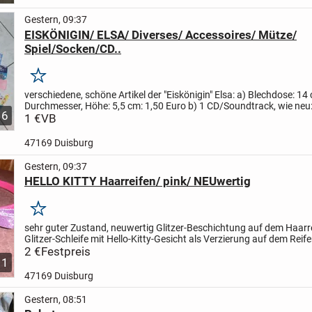
Gestern, 09:37
EISKÖNIGIN/ ELSA/ Diverses/ Accessoires/ Mütze/
Spiel/Socken/CD..
Merken
verschiedene, schöne Artikel der "Eiskönigin" Elsa:
a) Blechdose: 14
Durchmesser, Höhe: 5,5 cm: 1,50 Euro
b) 1 CD/Soundtrack, wie neu:
6
Schreibmäppchen mit aufklappbaren Fächern...
1 €
VB
47169 Duisburg
Gestern, 09:37
HELLO KITTY Haarreifen/ pink/ NEUwertig
Merken
sehr guter Zustand, neuwertig
Glitzer-Beschichtung auf dem Haarr
Glitzer-Schleife mit Hello-Kitty-Gesicht als Verzierung auf dem Reif
NR-Haushalt
2 €
Festpreis
1
47169 Duisburg
Gestern, 08:51