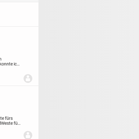
n
 konnte ich
te fürs
dWeste fürs