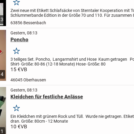
Merken
Zwei neue mit Etikett Schlafsäcke von Sterntaler Kooperation mit T
Schlummerbande Edition in der Größe 70 und 110. Für zusammen 
3
inklusive Versand. Neupreis lag bei 50€ in der Größe 70 und 80€...
63856 Bessenbach
Gestern, 08:13
Poncho
Merken
3 teiliges Set.
Poncho, Langarmshirt und Hose
Kaum getragen
P
Shirt- Größe: 80-86 (12-18 Monate)
Hose- Größe: 80
15 €
VB
4
46045 Oberhausen
Gestern, 08:13
Kleidchen für festliche Anlässe
Merken
Ein Kleidchen mit grünem Rock und Tüll.
Wurde nie getragen. Etiket
dran.
Größe: 80cm - 12 Monate
10 €
VB
1