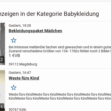
nzeigen in der Kategorie Babykleidung
Gestern, 18:28
Bekleidungspaket Mädchen
Merken
Bei Interesse melden
Die Sachen sind gewaschen und in einem gute
Zustand
verschiedene Größen von 134- 176
Es fehlen noch 2 Bilder
hier aber nich hochladen...bei interesse sende ich die...
1 €
VB
12
39112 Magdeburg
Gestern, 16:47
Weste fürs Kind
Merken
Weste fürs KindWeste fürs KindWeste fürs KindWeste fürs KindWes
KindWeste fürs KindWeste fürs KindWeste fürs KindWeste fürs Kin
KindWeste fürs KindWeste fürs KindWeste fürs KindWeste...
1
50767 Köln