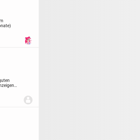
um
onate)
guten
nzeigen