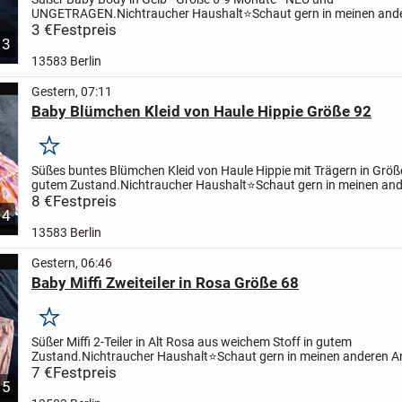
UNGETRAGEN.
Nichtraucher Haushalt
⭐Schaut gern in meinen and
Anzeigen vorbei.
3 €
Festpreis
Versand und Abholung in Berlin Spandau möglich.
3
13583 Berlin
Gestern, 07:11
Baby Blümchen Kleid von Haule Hippie Größe 92
Merken
Süßes buntes Blümchen Kleid von Haule Hippie mit Trägern in Größe
gutem Zustand.
Nichtraucher Haushalt
⭐Schaut gern in meinen an
Anzeigen vorbei.
8 €
Festpreis
Versand und Abholung in Berlin Spandau...
4
13583 Berlin
Gestern, 06:46
Baby Miffi Zweiteiler in Rosa Größe 68
Merken
Süßer Miffi 2-Teiler in Alt Rosa aus weichem Stoff in gutem
Zustand.
Nichtraucher Haushalt
⭐Schaut gern in meinen anderen A
vorbei.
7 €
Festpreis
Versand und Abholung in Berlin Spandau möglich.
5