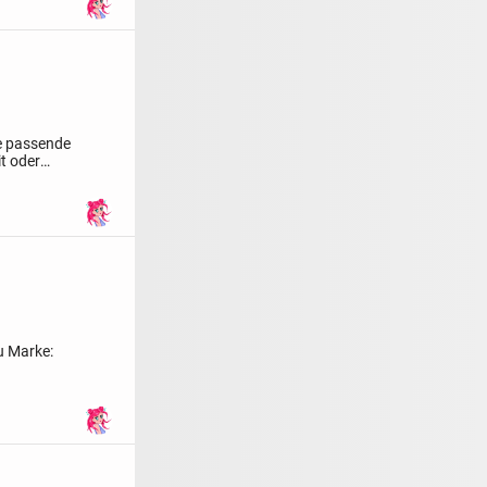
ne passende
t oder
eu
Marke: