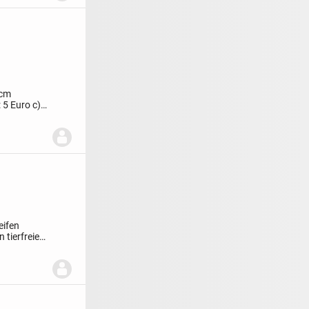
 cm
 5 Euro
c) 1
eifen
en
tierfreier