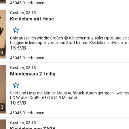
46045 Oberhausen
Gestern, 08:13
Kleidchen mit Hose
Merken
Chic aussehen wie die Großen 😁
Kleidchen in 2-teiler Optik und ei
Leggins in lederoptik vorne und Stoff hinten. Kleidchen entweder mi
ohne die Leggins tragen.
15 €
VB
Kaum getragen- wie...
3
46045 Oberhausen
Gestern, 08:13
Minniemaus 2-teilig
Merken
Shirt und Hose mit Minnie-Maus Aufdruck.
Kaum getragen - wie n
LC-Waikiki
Größe: 68/74 (6-9 Monate)
10 €
VB
3
46045 Oberhausen
Gestern, 08:13
Kleidchen von ZARA