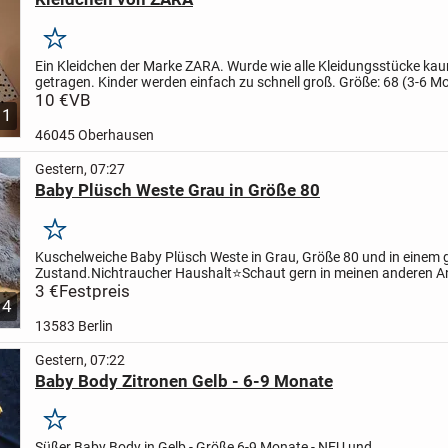
Merken
Ein Kleidchen der Marke ZARA.
Wurde wie alle Kleidungsstücke ka
getragen. Kinder werden einfach zu schnell groß.
Größe: 68 (3-6 M
10 €
VB
1
46045 Oberhausen
Gestern, 07:27
Baby Plüsch Weste Grau in Größe 80
Merken
Kuschelweiche Baby Plüsch Weste in Grau, Größe 80 und in einem 
Zustand.
Nichtraucher Haushalt
⭐Schaut gern in meinen anderen A
vorbei.
3 €
Festpreis
4
13583 Berlin
Gestern, 07:22
Baby Body Zitronen Gelb - 6-9 Monate
Merken
Süßer Baby Body in Gelb - Größe 6-9 Monate - NEU und