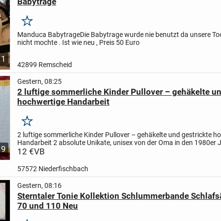
Babytrage
Merken
Manduca Babytrage
Die Babytrage wurde nie benutzt da unsere To
nicht mochte . Ist wie neu , Preis 50 Euro
1
42899 Remscheid
Gestern, 08:25
2 luftige sommerliche Kinder Pullover – gehäkelte un
hochwertige Handarbeit
Merken
2 luftige sommerliche Kinder Pullover – gehäkelte und gestrickte h
Handarbeit
2 absolute Unikate, unisex
von der Oma in den 1980er 
9
liebevoll gestrickte
12 €
VB
Größenangabe schwierig...
57572 Niederfischbach
Gestern, 08:16
Sterntaler Tonie Kollektion Schlummerbande Schlaf
70 und 110 Neu