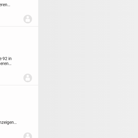
eren
 92 in
deren
nzeigen