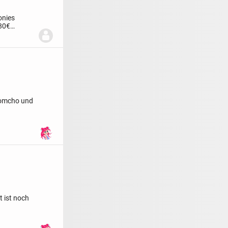
onies
80€
omcho und
t ist noch