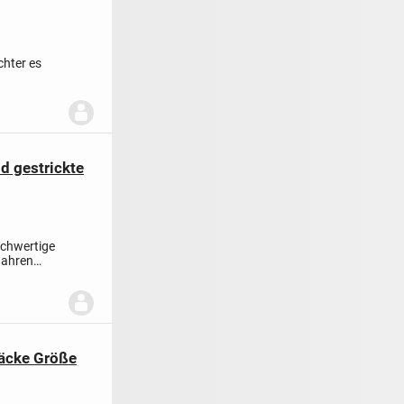
chter es
d gestrickte
ochwertige
Jahren
säcke Größe