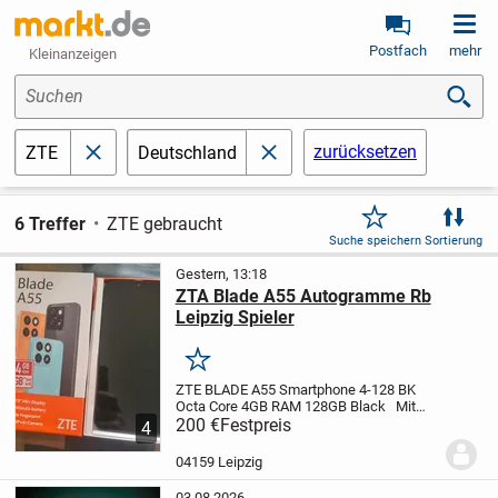
Postfach
mehr
Kleinanzeigen
Suchen
zurücksetzen
ZTE
Deutschland
schließen
schließen
6 Treffer
ZTE gebraucht
Suche speichern
Sortierung
Gestern, 13:18
ZTA Blade A55 Autogramme Rb
Leipzig Spieler
Merken
ZTE BLADE A55 Smartphone 4-128 BK
Octa Core 4GB RAM 128GB Black
Mit
Autogrammen von RB Leipzig Spieliern
200 €
Festpreis
4
z.B. Timo Werner
Steigern Sie Ihre
Produktivität mit dem ZTE Blade A55. Mit
04159 Leipzig
einer...
03.08.2026