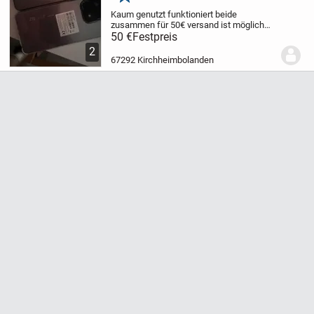
Merken
Kaum genutzt funktioniert beide
zusammen für 50€ versand ist möglich
gegen aufpreis von 8 € meldet euch
50 €
Festpreis
herzlich gerne
2
67292 Kirchheimbolanden