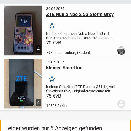
30.06.2026
ZTE Nubia Neo 2 5G Storm Grey
Merken
Ich biete hier mein Nubia Neo 2 5G mit
dual Sim. Technische Daten können dem
Bild entnommen werden. Es hat einen
70 €
VB
sprung auf dem vorderen Glas, was aber
4
kostengünstig behoben werden kann.
Es
79725 Laufenburg (Baden)
handelt...
29.06.2026
kleines Smartfon
Merken
kleines Smartfon ZTE Blade a 35 Lite, voll
funktionsfähig, Originalverpackung mit
Zubehör,L 14cm,br. 7 cm
75 €
VB
4
12526 Berlin
Leider wurden nur 6 Anzeigen gefunden.