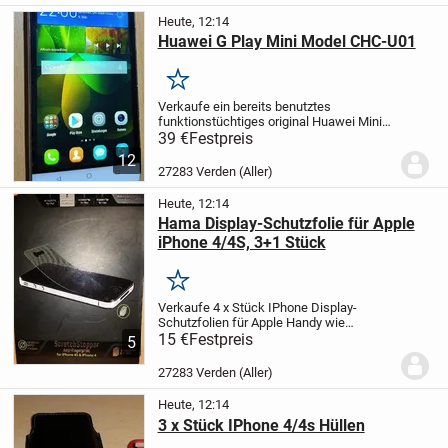
Heute, 12:14
Huawei G Play Mini Model CHC-U01
Merken
Verkaufe ein bereits benutztes
funktionstüchtiges original Huawei Mini
Handy mit Displaybruch der aber nicht
39 €
Festpreis
weiter störend ist, ohne weiteres Zubehör
12
, kein Ladekabel und keine OVP mit dabei,
27283 Verden (Aller)
wie...
Heute, 12:14
Hama Display-Schutzfolie für Apple
iPhone 4/4S, 3+1 Stück
Merken
Verkaufe 4 x Stück IPhone Display-
Schutzfolien für Apple Handy wie
abgebildet. Die Hama Folien sind noch
15 €
Festpreis
5
original versiegelt somit ungeöffnet.
-
Display-Schutzfolie zum Schutz vor
27283 Verden (Aller)
Fingerabdrücken,...
Heute, 12:14
3 x Stück IPhone 4/4s Hüllen