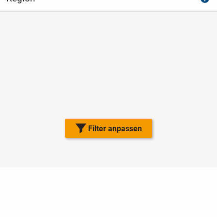
Filter anpassen
Nutzungsbedingungen
Datenschutz
Barrierefreiheit
Impressum
Kontakt
Hilfe
Sicherheit
Jugendschutz
Login
Konto löschen
Premium buchen
Abo kündigen