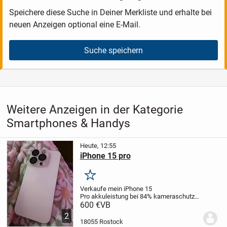
Speichere diese Suche in Deiner Merkliste und erhalte bei
neuen Anzeigen optional eine E-Mail.
Suche speichern
Weitere Anzeigen in der Kategorie
Smartphones & Handys
Heute, 12:55
iPhone 15 pro
Merken
Verkaufe mein iPhone 15
Pro
akkuleistung bei 84%
kameraschutz
dabei sowie Original Verpackung
keine
600 €
VB
Kratzer, keine Mängel
Rechnung
2
vorhanden
mal liebsten Abholung
18055 Rostock