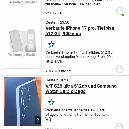
für meine Freundin. Sie hat ihren
verloren. Meldet euch wenn ihr ein über
habt. Sie freut sich bestimmt. Raum Kiel
24105 Kiel
Benut
und Umgebung. Freue mich auf
Nachrichten...
Gestern, 21:30
Verkaufe iPhone 17 pro, Tiefblau,
512 GB, 900 euro
Merken
Verkaufe iPhone 17 Pro, Tiefblau, 512 GB,
neu in versiegelter Verpackung, Preis 900
Euro. Nachricht für weitere Details
900 €
VB
70173 Stuttgart
Gestern, 18:56
V/T S26 ultra 512gb und Samsung
Watch Ultra orange
Merken
Verkaufe oder tausche das s26 ultra
512gb und watch ultra meiner Tochter
gegen ein iPhone 17 Pro max in Orange
VB
2
plus eine Apple watch ultra 2 in schwarz.
Da sie gern nen iphone 17 pro max in
04442 Zwenkau