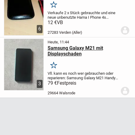
Merken
Verkaufe 2 x Stück gebrauchte und eine
neue unbenutzte Hama I Phone 4s
Tasche wie abgebildet. Maße der Tasche
12 €
VB
: 12 x 7 x 1,5 cm H x B x T Preis 8 Euro. Für
6
die gebrauchten Bumper jeweils 2 Euro...
27283 Verden (Aller)
Heute, 11:44
Samsung Galaxy M21 mit
Displayschaden
Merken
Vll. kann es noch wer gebrauchen oder
reparieren:
Samsung Galaxy M21 Handy
(grün) mit Displayschaden abzugeben.
79 €
Festpreis
3
Das Handy hat im nteren Bereich einen
Längs- und einen Querriss, sowie ein
29664 Walsrode
paar...