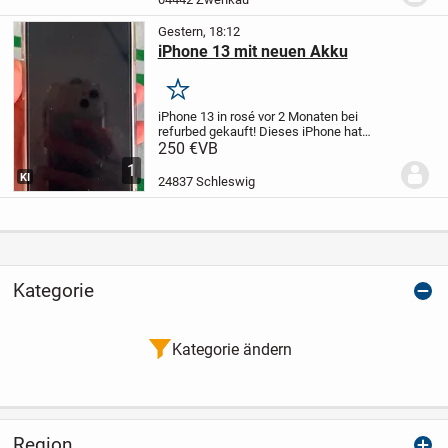
Orange...
Gestern, 18:12
iPhone 13 mit neuen Akku
Merken
iPhone 13 in rosé vor 2 Monaten bei
refurbed gekauft! Dieses iPhone hat
keine Kratzer oder sonstiges läuft super!
250 €
VB
Akku wurde bei refurbed neu eingesetzt
1
und Handy wurde dort auch gekauft daher
KI
24837 Schleswig
keine...
Kategorie
Kategorie ändern
Region