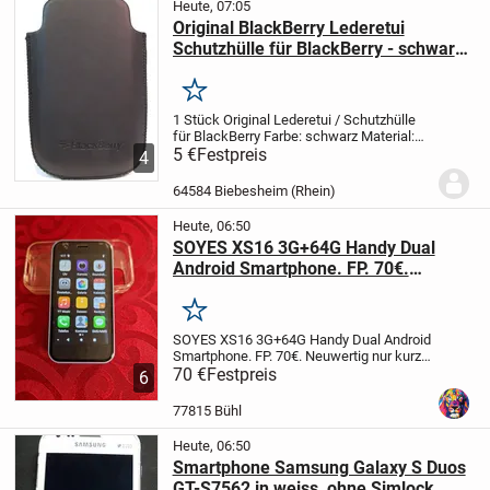
Heute, 07:05
Original BlackBerry Lederetui
Schutzhülle für BlackBerry - schwarz
- neu
Merken
1 Stück
Original Lederetui / Schutzhülle
für BlackBerry
Farbe: schwarz
Material:
Echtleder
5 €
Festpreis
Maße:
Länge vorne: ca. 11,3 cm
4
Länge hinten: ca. 10 cm
Breite (an der
breitesten Stelle am...
64584 Biebesheim (Rhein)
Heute, 06:50
SOYES XS16 3G+64G Handy Dual
Android Smartphone. FP. 70€.
Neuwertig nur kurz getestet. Noch
mit original Displayfolie.
Merken
SOYES XS16 3G+64G Handy Dual Android
Smartphone. FP. 70€. Neuwertig nur kurz
getestet. Noch mit original Displayfolie.
70 €
Festpreis
6
Technische Spezifikationen
Display: 3,0
Zoll IPS-Touchscreen mit einer
77815 Bühl
Auflösung...
Heute, 06:50
Smartphone Samsung Galaxy S Duos
GT-S7562 in weiss, ohne Simlock