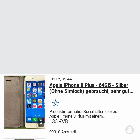
Heute, 09:44
Apple iPhone 8 Plus - 64GB - Silber
(Ohne Simlock) gebraucht, sehr guter
Zustand
Merken
Produktinformation
Sie erhalten dieses
Apple iPhone 8 Plus mit einem
eingebauten Gerätespeicher von 64 GB
135 €
VB
2
ohne Vertrag, da es ohne Simlock
geliefert wird. Zudem profitieren Sie von
99310 Arnstadt
dem 5,5 Zoll großen...