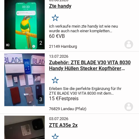
Zte handy
Merken
ich verkaufe mein zte handy ist wie neu
wurde auch nach einer kompletten
reparatur nicht mehr benutz es
60 €
VB
funktioniert einbandfrei wie neu brauche
2
es aber nicht mehr bei interesse
KI
21149 Hamburg
melden
Lg
13.07.2026
Zubehör: ZTE BLADE V30 VITA 8030
Handy Hüllen Stecker Kopfhörer
Handbuch
Merken
Erleben Sie die perfekte Ergänzung für Ihr
ZTE BLADE V30 VITA 8030 mit dem
hochwertigen Zubehörset.
15 €
Festpreis
Das Set
3
beinhaltet ein praktisches Handbuch und
einen Satz Kopfhörer, die eine
76829 Landau (Pfalz)
hervorragende...
03.07.2026
ZTE A35e 2x