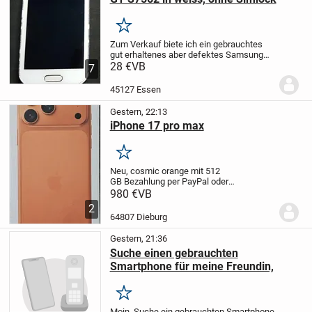
Merken
Zum Verkauf biete ich ein gebrauchtes
gut erhaltenes aber defektes Samsung
Galaxy S Duos GT-7562 an.
28 €
VB
Da das Handy
7
im Gebrauch war, weißt es natürlich ein
paar Gebrauchsspuren auf. Am
45127 Essen
Gehäuseoberteil...
Gestern, 22:13
iPhone 17 pro max
Merken
Neu, cosmic orange mit 512
GB
Bezahlung per PayPal oder
Überweisung
Unfreundliche oder komisch
980 €
VB
fragen werden nicht beantwortet.
2
64807 Dieburg
Gestern, 21:36
Suche einen gebrauchten
Smartphone für meine Freundin,
Merken
Moin, Suche ein gebrauchten Smartphone