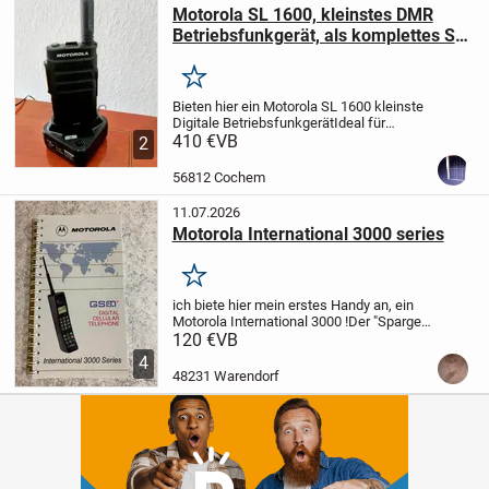
Motorola SL 1600, kleinstes DMR
Betriebsfunkgerät, als komplettes Set
mit Zubehör
Merken
Bieten hier ein Motorola SL 1600
kleinste
Digitale Betriebsfunkgerät
Ideal für
sichere Kommunikation zwischen Büro
410 €
VB
2
und Lager, Hotelbetriebe, Industrie,
Landwirtschaft
Energie
56812 Cochem
Versorgungsberieche
B...
11.07.2026
Motorola International 3000 series
Merken
ich biete hier mein erstes Handy an, ein
Motorola International 3000 !
Der "Spargel"
( Antenne) löst sich langsam auf, bröselt !
120 €
VB
Die schon für 8 € bei .bay zu kaufen
4
ist.
Ladeschale ist anbei, leider...
48231 Warendorf