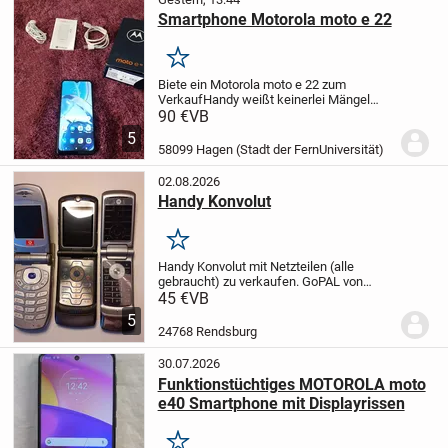
Smartphone Motorola moto e 22
Merken
Biete ein Motorola moto e 22 zum
Verkauf
Handy weißt keinerlei Mängel
oder Beschädigungen auf
Technische
90 €
VB
Daten:
Display: 6,5 Zoll IPS-Display mit
5
720 x 1600 Pixeln und 90Hz
58099 Hagen (Stadt der FernUniversität)
Bildwiederholrate.
...
02.08.2026
Handy Konvolut
Merken
Handy Konvolut mit Netzteilen (alle
gebraucht) zu verkaufen. GoPAL von
Medion mit Halterung
Motorola RAZA
45 €
VB
dabei
5
24768 Rendsburg
30.07.2026
Funktionstüchtiges MOTOROLA moto
e40 Smartphone mit Displayrissen