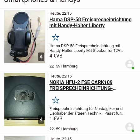
Heute, 22:15
Hama DSP-58 Freisprecheinrichtung
mit Handy-Halter Liberty
Merken
Hama DSP-58 Freisprecheinrichtung mit
Handy-Halter Liberty
Mit Stecker für 12V
Anschluß
4 €
VB
Verstellbar cfür a. 45 - 65mm
4
Breite. Mit Schnelllösetaste zum
freigeben.
Für Ausstellungen, als...
22159 Hamburg
Benut
Heute, 22:15
NOKIA HFU-2 FSE CARK109
FREISPRECHEINRICHTUNG-
Anschlußmodul
Merken
Freisprecheinrichtung für Nostalgiker und
Liebhaber der älteren Technik...Passt für
alle Nokiageräte die kompatibel
1 €
VB
4
sind...
Abgabe gegen Gebot. Bitte nur
realistische Preisvortellungen...
Ein...
22159 Hamburg
Benut
Heute, 22:15