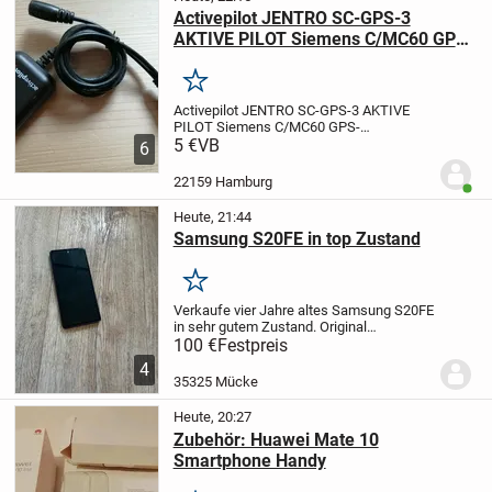
Activepilot JENTRO SC-GPS-3
AKTIVE PILOT Siemens C/MC60 GPS-
Maus
Merken
Activepilot JENTRO SC-GPS-3 AKTIVE
PILOT Siemens C/MC60 GPS-
Maus
5 €
VB
Neuwertiger Active Pilot für
6
Siemens C/MC60 Handys und
baugleiche.
Jentro Activepilot Navigation
22159 Hamburg
Benut
GPS Empfänger Maus für KFZ für...
Heute, 21:44
Samsung S20FE in top Zustand
Merken
Verkaufe vier Jahre altes Samsung S20FE
in sehr gutem Zustand. Original
Verpackung, Ladekabel sowie
100 €
Festpreis
Schutzhülle inklusive.
Lediglich der Akku
4
hat etwas an Leistung eingebüßt,
35325 Mücke
ansonsten alles...
Heute, 20:27
Zubehör: Huawei Mate 10
Smartphone Handy