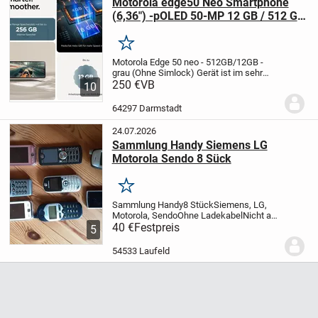
Motorola edge50 Neo Smartphone
(6,36") -pOLED 50-MP 12 GB / 512 GB
/ 5G, wie NEU
Merken
Motorola Edge 50 neo - 512GB/12GB -
grau (Ohne Simlock)
Gerät ist im sehr
guten gebrauchten Zustand.
250 €
VB
War
10
Aussteller bei Saturn.
Mit dabei : Power
Ladegerät - USB-C Kabel - 2 Hüllen -
64297 Darmstadt
originale...
24.07.2026
Sammlung Handy Siemens LG
Motorola Sendo 8 Sück
Merken
Sammlung Handy
8 Stück
Siemens, LG,
Motorola, Sendo
Ohne Ladekabel
Nicht auf
Funktion überprüft
40 €
Festpreis
Versand auf Anfrage
5
54533 Laufeld