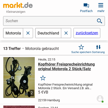
Postfach
mehr
Kleinanzeigen
Suchen
zurücksetzen
Motorola
Deutschland
schließen
schließen
13 Treffer
Motorola gebraucht
Suche speichern
Sortierung
Heute, 22:15
Kopfhörer Freisprecheinrichtung
original Motorola 2 Stück/Satz
Merken
Kopfhörer Freisprecheinrichtung original
Motorola 2 Stück.
Ein Versand z.B. als
kostengünstiger Brief/Warensendung ist
5 €
VB
2
auch möglich!
Kosten hierfür sind extra zu
zahlen!
Der Artikel ist...
22159 Hamburg
Benut
Gestern, 13:44