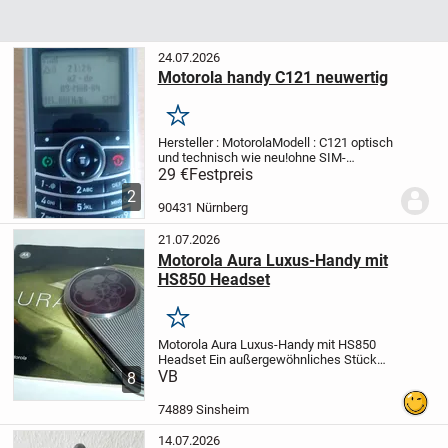
24.07.2026
Motorola handy C121 neuwertig
Merken
Hersteller : Motorola
Modell : C121 optisch
und technisch wie neu!
ohne SIM-
Lock!
voll funktionsfähig
Lieferumfang:
-
29 €
Festpreis
Handy
- Akku
- Akkudeckel
Ohne weiteres
2
Zubehör.
Wird ausdrücklich als...
90431 Nürnberg
21.07.2026
Motorola Aura Luxus-Handy mit
HS850 Headset
Merken
Motorola Aura Luxus-Handy mit HS850
Headset
Ein außergewöhnliches Stück
Mobiltechnologie: das Motorola Aura im
VB
8
Drehteller-Design, kombiniert puren Luxus
mit zeitloser Ästhetik. Ein besonderes
74889 Sinsheim
Merkmal...
14.07.2026