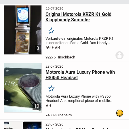
29.07.2026
Original Motorola KRZR K1 Gold
Klapphandy Sammler
Merken
Verkaufe ein originales Motorola KRZR K1
in der seltenen Farbe Gold.
Das Handy
befindet sich in einem guten gebrauchtem
69 €
VB
3
Zustand mit wenig Gebrauchsspuren
(siehe Fotos).
Ideal für Sammler,...
92275 Hirschbach
28.07.2026
Motorola Aura Luxury Phone with
HS850 Headset
Merken
Motorola Aura Luxury Phone with HS850
Headset
An exceptional piece of mobile
technology: the Motorola Aura in the rotary
VB
10
dial design, combining pure luxury with
timeless aesthetics. A distinctive...
74889 Sinsheim
28.07.2026