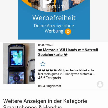
05.07.2026
❤️ Motorola V3i Handy mit Netzteil
Speicherkarte ❤️
Merken
❤️ ❤️ ❤️ ❤️ ❤️ Mit Speicherkarte
Verkaufe
hier mein gutes V3i Handy von Motorola.
Das Handy ist gebraucht. Es funktioniert.
45 €
Festpreis
6
Das Handy wird mit dem originalen
Netzteil verkauft. Eine SanDisc
85049 Ingolstadt
Speicherka...
Weitere Anzeigen in der Kategorie
Smartphones & Handys