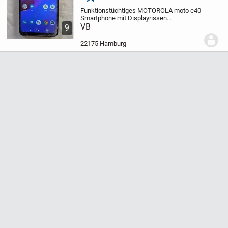
Merken
Funktionstüchtiges MOTOROLA moto e40
Smartphone mit Displayrissen
Lieferumfang: Gerät
VB
Benutzerhandbuch:
9
https://help.motorola.com/hc/1784/11/pdf/help-
moto-e40-11-global-de-de.pdf
Verfügbar,
22175 Hamburg
bis...