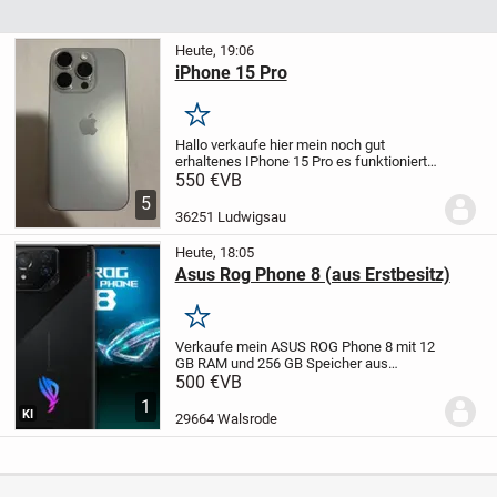
Heute, 19:06
iPhone 15 Pro
Merken
Hallo verkaufe hier mein noch gut
erhaltenes IPhone 15 Pro es funktioniert
ohne irgendwelche Fehler bei weiteren
550 €
VB
Fragen einfach melden.
5
36251 Ludwigsau
Heute, 18:05
Asus Rog Phone 8 (aus Erstbesitz)
Merken
Verkaufe mein ASUS ROG Phone 8 mit 12
GB RAM und 256 GB Speicher aus
Erstbesitz.
- 2 Jahre alt, technisch
500 €
VB
einwandfrei, **keine Defekte, keine
1
Kratzer**
- Von Anfang an geschützt
KI
29664 Walsrode
genutzt – **Privacy-Di...