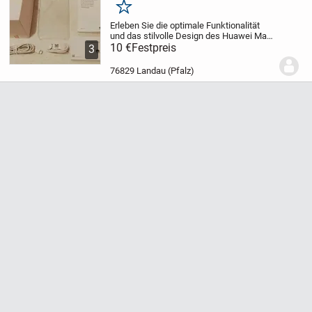
Merken
Erleben Sie die optimale Funktionalität
und das stilvolle Design des Huawei Mate
10 Zubehörs.
10 €
Festpreis
Dieses Set beinhaltet ein
3
praktisches Ladekabel, lässige Kopfhörer
für angenehmes Audio und eine...
76829 Landau (Pfalz)