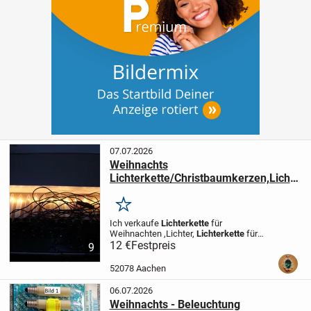
07.07.2026
Weihnachts
Lichterkette/Christbaumkerzen,Licht
er, Lichterkette,+ Silber kette .
Merken
Ich verkaufe
Lichterkette
für
Weihnachten ,Lichter,
Lichterkette
für
innen, Weihnachtsdeko. Super zustand. +
12 €
Festpreis
9
Silber Kette. Versand 6,90 euro.
52078 Aachen
06.07.2026
Weihnachts - Beleuchtung