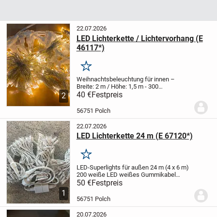
22.07.2026
LED Lichterkette / Lichtervorhang (E
46117*)
Merken
Weihnachtsbeleuchtung für innen –
Breite: 2 m / Höhe: 1,5 m
- 300
warmweiße LEDs (20 x 15 LED)
40 €
Festpreis
-
2
Kabelfarbe transparent
- 230V
Versand
auf Anfrage!
56751 Polch
22.07.2026
LED Lichterkette 24 m (E 67120*)
Merken
LED-Superlights für außen 24 m (4 x 6 m)
200 weiße LED
weißes Gummikabel
230V, AW: 18,4W
max. 8 x koppelbar
50 €
Festpreis
Versandkosten auf Anfrage!
1
56751 Polch
20.07.2026