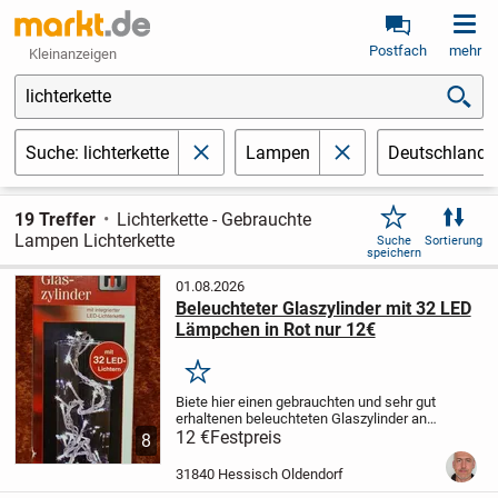
Postfach
mehr
Kleinanzeigen
lichterkette
Suche: lichterkette
Lampen
Deutschland
schließen
schließen
19 Treffer
Lichterkette - Gebrauchte
Lampen Lichterkette
Suche
Sortierung
speichern
01.08.2026
Beleuchteter Glaszylinder mit 32 LED
Lämpchen in Rot nur 12€
Merken
Biete hier einen gebrauchten und sehr gut
erhaltenen beleuchteten Glaszylinder an.
Der Glaszylinder mit integrierter LED
12 €
Festpreis
8
Lichterkette
in Rot funktioniert
einwandfrei. Siehe Fotos! Dabei ist ein
31840 Hessisch Oldendorf
Netzteil, ein Steuergerät und sogar der