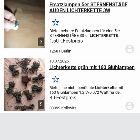
Ersatzlampen 5er STERNENSTÄBE
AUßEN LICHTERKETTE 3W
Merken
Biete mehrere Ersatzlampen für eine 5er
STERNENSTÄBE 30-er
LICHTERKETTE
klarweiß 3W AUßEN Hier noch ein
1,50 €
Festpreis
3
Verweis zur Kompertibilität: Auf dem
Adapter steht 24V-450mA, Max.10,8VA
12681 Berlin
13.07.2026
Lichterkette grün mit 160 Glühlampen
Merken
Biete eine nicht benötigte
Lichterkette
mit
160 Glühlampen 1,2 V/0,072 Watt für den
Weihnachtsbaum, Kabel und Fassungen
8 €
Festpreis
grün, geeignet für Innenbeleuchtung und
5
Außenbeleuchtung. Die
Lichterkette
ist
03099 Kolkwitz
geprüft und funktioniert einwandfrei.