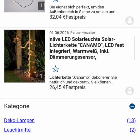
Merken
1
Sie eignet sich perfekt, um den
Außenbereich in Szene zu setzen und
eine gemütliche Atmosphäre zu schaffen.
32,04 €
Festpreis
Dank der Schutzklasse IP44 ist die
Lichterkette
spritzwassergeschützt und
kann im Außenbereich verwendet werden.
01.06.2026
Partner-Anzeige
Ein weiteres Highlight ist der integrierte
näve LED Solarleuchte Solar-
Dämmerungssensor, der dafür sorgt,
dass die
Lichterkette
automatisch bei
Lichterkette "CANAMO", LED fest
Einbruch der Dunkelheit angeht und bei
integriert, Warmweiß, Inkl.
Tageslicht wieder ausgeschaltet wird.
Dämmerungssensor,
Merken
1
Lichterkette
",Canamo", dekorieren Sie
natürlich und dekorativ. Sie können
Pergolen, Rankhilfen und sonstige
26,45 €
Festpreis
Pfosten damit hervorheben und erzeugen
eine gemütliche Stimmung.
Kategorie
Deko-Lampen
(13)
Leuchtmittel
(2)