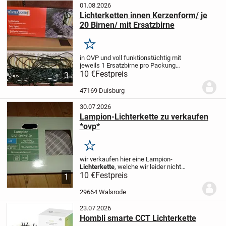
Original Karton. Dieser Artikel kann auch
01.08.2026
verschickt werden. Selbstverständlich
Lichterketten innen Kerzenform/ je
zahlt der Käufer sämtliche Porto und
20 Birnen/ mit Ersatzbirne
Verpackungskosten.
Merken
in OVP und voll funktionstüchtig
mit
jeweils 1 Ersatzbirne pro Packung
Kerzenhöhe: 6,5 cm (ohne Sockel)
10 €
Festpreis
3
Glaskuppel: 2,5 cm hoch
mit
Steckklemmen zum Befestigen
Preis pro
47169 Duisburg
Kette
...
30.07.2026
Lampion-Lichterkette zu verkaufen
*ovp*
Merken
wir verkaufen hier eine Lampion-
Lichterkette
, welche wir leider nicht
gebrauchen können. Sie wurde
10 €
Festpreis
1
angeschafft, aber leider nie genutzt. Zum
Rumliegen einfach zu schade. Deshalb
29664 Walsrode
sucht sie nun jemanden, der sie auch
nutzt. LED aus Nylon und Kunststoff
23.07.2026
Durchmesser: ca. 20 cm 10 Lampions in
Hombli smarte CCT Lichterkette
weiß für innen und außen geeignet inkl.