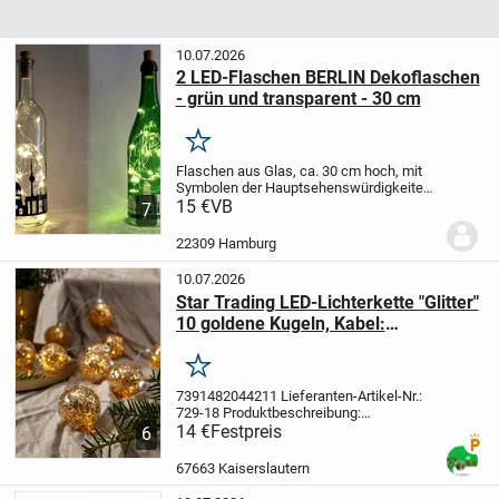
10.07.2026
2 LED-Flaschen BERLIN Dekoflaschen
- grün und transparent - 30 cm
Merken
Flaschen aus Glas, ca. 30 cm hoch, mit
Symbolen der Hauptsehenswürdigkeiten
Berlins: Reichstag, Brandenburger Tor,
15 €
VB
7
Fernsehturm, Kaiser-Wilhelm-
Gedächtniskirche, Siegessäule.
22309 Hamburg
Beleuchtung durch eine LED-Flaschen-
Lichterkette
, oben an dem Korken
10.07.2026
bedienbar. Beide Flaschen haben nur im
Star Trading LED-Lichterkette "Glitter"
Regal gestanden, wurden nicht genutzt
10 goldene Kugeln, Kabel:
und sind daher neuwertig. Mit und ohne
Beleuchtung ein echter Eyecatcher, vor
transparent, 10 warmwhite LED, ca.
allem für Berlin-Fans!
130x6 cm, Batterie, Timer, Vierfarb-
Merken
Karton
7391482044211 Lieferanten-Artikel-Nr.:
729-18 Produktbeschreibung:
Lichterkette
14 €
Festpreis
verziert mit 10 Glaskugeln
6
Premi
mit goldener Dekoration. Verleiht Ihrem
Zuhause einen gemütliches Ambiente.
67663 Kaiserslautern
Produktspezifikation: Farbe Gold
Produktkabel Farbe Transparent Farbe