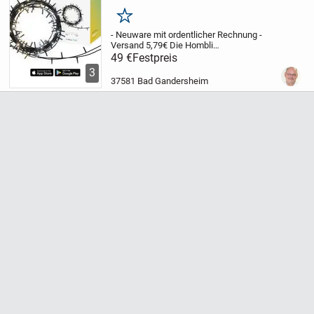
30x LED Warmweiss Der angegebene
Preis ist nicht nach unten verhandelbar.
Merken
- Neuware mit ordentlicher Rechnung -
Versand 5,79€
Die Hombli
Weihnachtsbeleuchtung ist eine
49 €
Festpreis
Augenweide und verleiht Ihrem
3
Weihnachtsbaum das gewisse Extra. Ob
37581 Bad Gandersheim
glitzernde Sternchen oder feuriges,...