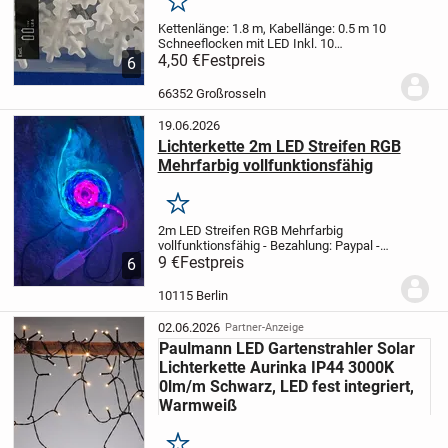
Merken
Kettenlänge: 1.8 m, Kabellänge: 0.5 m
10
Schneeflocken mit LED
Inkl. 10
Saugnäpfe
4,50 €
Festpreis
Batteriebetrieb (2x 1,5 AA
6
nicht inbegriffen)
Unversicherter Versand
3,10
Versicherter Versand 4,50
66352 Großrosseln
19.06.2026
Lichterkette 2m LED Streifen RGB
Mehrfarbig vollfunktionsfähig
Merken
2m LED Streifen RGB Mehrfarbig
vollfunktionsfähig
- Bezahlung: Paypal
-
Haustierfreier und rauchfreier Haushalt
9 €
Festpreis
-
6
Versand erfolgt noch am selben Tag,
wenn die Post noch geöffnet hat
-
10115 Berlin
Mengenrabat...
02.06.2026
Partner-Anzeige
Paulmann LED Gartenstrahler Solar
Lichterkette Aurinka IP44 3000K
0lm/m Schwarz, LED fest integriert,
Warmweiß