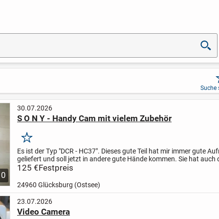
Suche 
30.07.2026
S O N Y - Handy Cam mit vielem Zubehör
Merken
Es ist der Typ "DCR - HC37".
Dieses gute Teil hat mir immer gute A
geliefert und soll jetzt in andere gute Hände kommen.
Sie hat auch 
Funktion "Night Shot plus" d. h. sie filmt auch im...
125 €
Festpreis
10
24960 Glücksburg (Ostsee)
23.07.2026
Video Camera