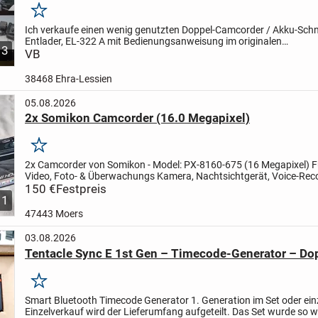
Merken
Ich verkaufe einen wenig genutzten Doppel-Camcorder / Akku-Schne
Entlader, EL-322 A mit Bedienungsanweisung im originalen
3
Verpackungskarton.
VB
Auf Wunsch versende ich auch.
Falls Interesse
38468 Ehra-Lessien
05.08.2026
2x Somikon Camcorder (16.0 Megapixel)
Merken
2x Camcorder von Somikon - Model: PX-8160-675 (16 Megapixel) F
Video, Foto- & Überwachungs Kamera, Nachtsichtgerät, Voice-Reco
Touchscreen, IR-LEDs, HDMI, Bewegungssensor, 2x SDHC-Slots...
150 €
Festpreis
11
47443 Moers
03.08.2026
Tentacle Sync E 1st Gen – Timecode-Generator – Do
Merken
Smart Bluetooth Timecode Generator 1. Generation im Set oder ein
Einzelverkauf wird der Lieferumfang aufgeteilt.
Das Set wurde so wi