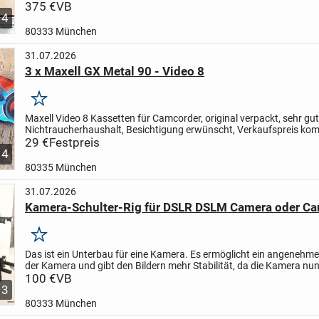
angeboten wird, noch nie benutzt und ist...
375 €
VB
4
80333 München
31.07.2026
3 x Maxell GX Metal 90 - Video 8
Merken
Maxell Video 8 Kassetten für Camcorder, original verpackt, sehr gu
Nichtraucherhaushalt, Besichtigung erwünscht, Verkaufspreis komp
Versand möglich (wird gut verpackt) 5 € -...
29 €
Festpreis
4
80335 München
31.07.2026
Kamera-Schulter-Rig für DSLR DSLM Camera oder C
Merken
Das ist ein Unterbau für eine Kamera. Es ermöglicht ein angenehme
der Kamera und gibt den Bildern mehr Stabilität, da die Kamera nun
Schulter platziert werden kann.
100 €
VB
Es ist für...
3
80333 München