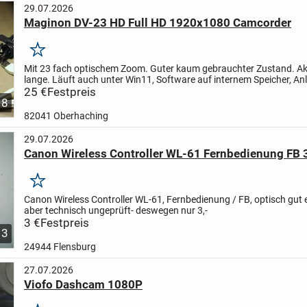
29.07.2026
Maginon DV-23 HD Full HD 1920x1080 Camcorder
Merken
Mit 23 fach optischem Zoom. Guter kaum gebrauchter Zustand. Ak
lange. Läuft auch unter Win11, Software auf internem Speicher, An
Net verfügbar. Sehr einfache Menueführung!
25 €
Festpreis
Unter...
8
82041 Oberhaching
29.07.2026
Canon Wireless Controller WL-61 Fernbedienung FB 3
Merken
Canon Wireless Controller WL-61, Fernbedienung / FB, optisch gut e
aber technisch ungeprüft- deswegen nur 3,-
3 €
Festpreis
3
24944 Flensburg
27.07.2026
Viofo Dashcam 1080P