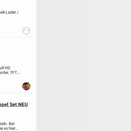
ll-Lader /
...
ull HD
rder, TFT
ppel Set NEU
zeln.
Bei
e es hier