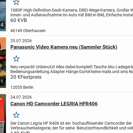
Merken
1080P High-Definition-Dash-Kamera, DREI-Wege-Kamera, Großer W
Innen- und Außenaufnahme Im Auto mit Bild-in-Bild, Einfache Instal
Unterstützung Mehrerer Sprachen. Kabel vorhanden. Noch...
60 €
VB
4
46149 Oberhausen
25.07.2026
Panasonic Video Kamera neu (Sammler Stück)
Merken
Neu verpackt
Unbenutzt
Alles dabei komplett
Tasche
Aku
Ladegerä
Bedienungsanleitung
Adapter
Hänge Gürtel
keine mails und sms
N
Telefonisch erreichbar
20 €
Festpreis
1
12055 Berlin
24.07.2026
Canon HD Camcorder LEGRIA HFR406
Merken
Der Canon Legria HF R406 ist ein
hochauflösender Camcorder der
Verbraucherkategorie, der für seine
Benutzerfreundlichkeit und vie
Funktionen bekannt ist. Er wurde zu
Beginn der...