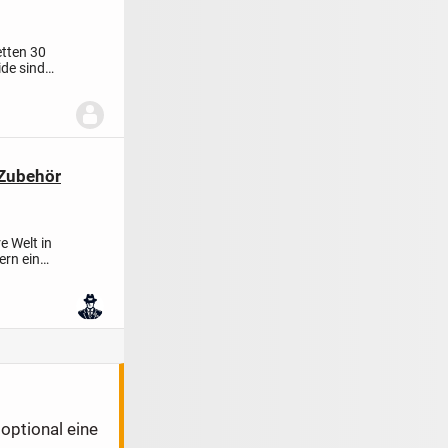
tten 30
pter bei
Zubehör
 Welt in
ern ein
at.
optional eine