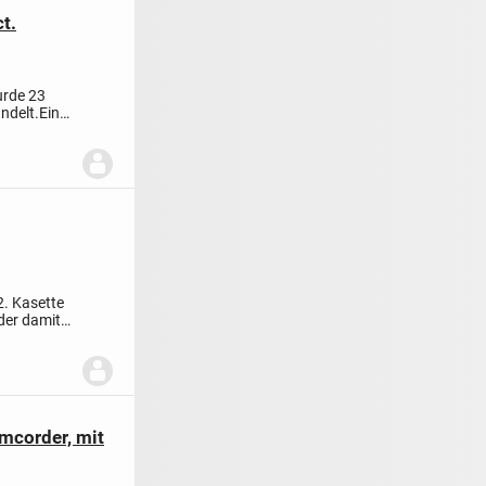
t.
urde 23
ndelt.Ein
2. Kasette
der damit
mcorder, mit