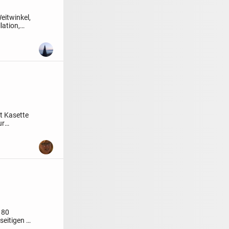
eitwinkel,
lation,
t
Kasette
ur
80
lseitigen