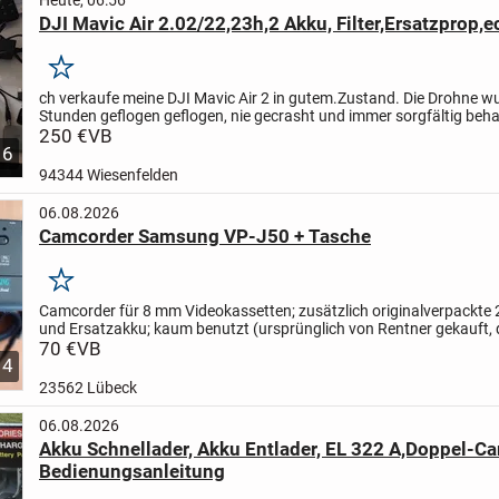
Heute, 06:56
DJI Mavic Air 2.02/22,23h,2 Akku, Filter,Ersatzprop,ec
Merken
ch verkaufe meine DJI Mavic Air 2 in gutem.Zustand.
Die Drohne w
Stunden geflogen geflogen, nie gecrasht und immer sorgfältig beha
ganz kleiner Riss,siehe Foto.
250 €
VB
Verkaufe :
2 Akkus
...
6
94344 Wiesenfelden
06.08.2026
Camcorder Samsung VP-J50 + Tasche
Merken
Camcorder für 8 mm Videokassetten;
zusätzlich originalverpackte 
und Ersatzakku;
kaum benutzt (ursprünglich von Rentner gekauft, 
überfordert war);
70 €
VB
daher eigentlich sehr guter...
4
23562 Lübeck
06.08.2026
Akku Schnellader, Akku Entlader, EL 322 A,Doppel-Ca
Bedienungsanleitung