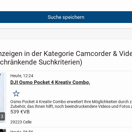
Suche speichern
nzeigen in der Kategorie Camcorder & Vi
schränkende Suchkriterien)
Heute, 12:24
DJI Osmo Pocket 4 Kreativ Combo,
Merken
Osmo Pocket 4 Kreativ Combo erweitert Ihre Möglichkeiten durch z
Zubehör, das Ihnen hilft, noch beeindruckendere Videos und Fotos z
Mit ihrer intuitiven Bedienung und der...
539 €
VB
3
29223 Celle