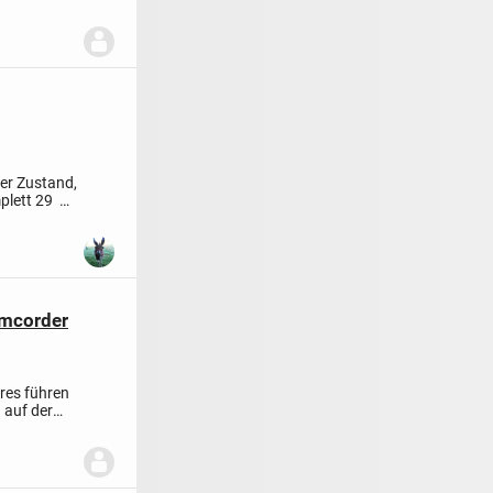
ter Zustand,
lett 29 € -
amcorder
res führen
 auf der