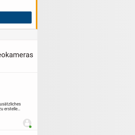
deokameras
usätzliches
u erstellen.
Benutzer ist online