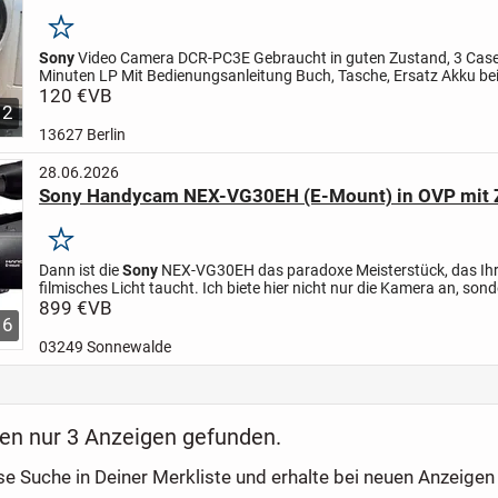
Merken
Sony
Video Camera DCR-PC3E Gebraucht in guten Zustand, 3 Case
Minuten LP Mit Bedienungsanleitung Buch, Tasche, Ersatz Akku beide sind
neu, Ladekabel, Ladestation Kabel mit Anschlussplatte für Netzada
120 €
VB
12
Stromversorgung
13627 Berlin
28.06.2026
Sony Handycam NEX-VG30EH (E-Mount) in OVP mit 
Merken
Dann ist die
Sony
NEX-VG30EH das paradoxe Meisterstück, das Ihre
filmisches Licht taucht. Ich biete hier nicht nur die Kamera an, sond
komplettes, zeitloses System, das einst rund 2.700 Euro gekostet h
899 €
VB
6
03249 Sonnewalde
en nur 3 Anzeigen gefunden.
se Suche in Deiner Merkliste und erhalte bei neuen Anzeigen 