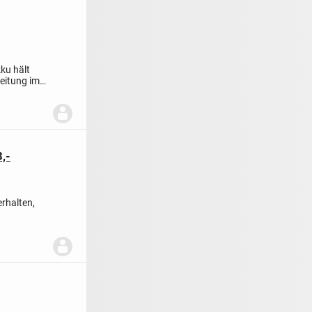
ku hält
leitung im
,-
rhalten,