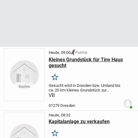
Heute, 09:00
PushUp
Kleines Grundstück für Tiny Haus
gesucht
Merken
Gesucht wird in Dresden bzw. Umland bis
ca. 20 km kleines Grundstück zur
Pacht/Miete/Kauf für Stellung eines Tiny
VB
Hauses.
01279 Dresden
Benut
Heute, 08:32
Kapitalanlage zu verkaufen
Merken