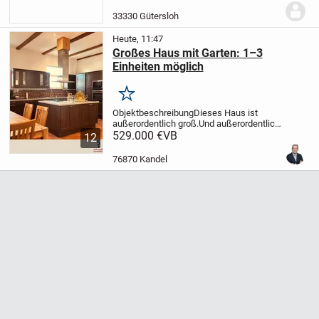
Geld. Sie möchten sich den aufwendigen
Umbau sparen?
Wir kaufen Ihre
33330 Gütersloh
renovierungsbedürftige Immobilie direkt
ab – unkompliziert...
Heute, 11:47
Großes Haus mit Garten: 1–3
Einheiten möglich
Merken
Objektbeschreibung
Dieses Haus ist
außerordentlich groß.
Und außerordentlich
schön.
529.000 €
8 Zimmer, 3 Bäder.
VB
Sie können
12
dieses Haus komplett selbst bewohnen
oder ergänzend 1-2 Einheiten darin
76870 Kandel
vermieten,...