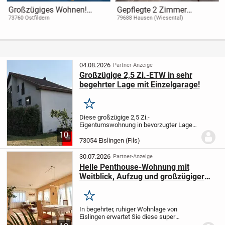
Großzügiges Wohnen!
Gepflegte 2 Zimmer
Leerstehende 3 Zimmer-
Souterrainwohnung mit
73760 Ostfildern
79688 Hausen (Wiesental)
Wohnung mit Balkon + TG-
vielseitigem
Stellplatz!
Nutzungspotenzial in
Hausen im Wiesental
04.08.2026
Partner-Anzeige
Großzügige 2,5 Zi.-ETW in sehr
begehrter Lage mit Einzelgarage!
Merken
Diese großzügige 2,5 Zi.-
Eigentumswohnung in bevorzugter Lage
von Eislingen-Nord befindet sich im DG
10
eines Mehrfamilienhauses mit
73054 Eislingen (Fils)
überschaubaren Einheiten. Die Wohnung
mit ca. 68,07 m² Wohnfläche wird...
30.07.2026
Partner-Anzeige
Helle Penthouse-Wohnung mit
Weitblick, Aufzug und großzügiger
Dachterrasse in Eislingen!
Merken
In begehrter, ruhiger Wohnlage von
Eislingen erwartet Sie diese super
geschnittene Penthouse Wohnung mit