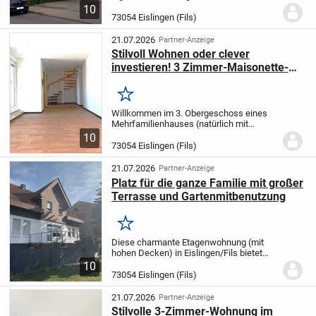
OG einer Wohnanlage in Eislingen mit
10
insgesamt 21 Eigentumswohnungen. Die
73054 Eislingen (Fils)
Wohnungen verteilen sich auf 2
Gebäudeabschnitte mit eigenen...
21.07.2026
Partner-Anzeige
Stilvoll Wohnen oder clever
investieren! 3 Zimmer-Maisonette-
Wohnung mit zwei Balkonen und TG-
Platz!
Merken
Willkommen im 3. Obergeschoss eines
Mehrfamilienhauses (natürlich mit
Aufzug).
Auf ca. 93 qm erwartet Sie eine
10
durchdachte Aufteilung der Räume.
Das
73054 Eislingen (Fils)
Herzstück ist das große
Wohn-/Esszimmer mit...
21.07.2026
Partner-Anzeige
Platz für die ganze Familie mit großer
Terrasse und Gartenmitbenutzung
Merken
Diese charmante Etagenwohnung (mit
hohen Decken) in Eislingen/Fils bietet
eine Wohnfläche von ca. 106 m² und ist
10
ideal für Familien oder Paare, die nach
73054 Eislingen (Fils)
einem gemütlichen Zuhause suchen. Das
Objekt...
21.07.2026
Partner-Anzeige
Stilvolle 3-Zimmer-Wohnung im