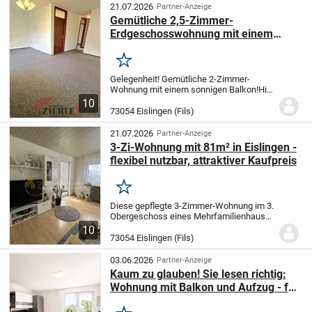
der eigene, kleine Gartenantei...
21.07.2026
Partner-Anzeige
Gemütliche 2,5-Zimmer-
Erdgeschosswohnung mit einem
sonnigen Balkon in Eislingen!
Merken
Gelegenheit! Gemütliche 2-Zimmer-
Wohnung mit einem sonnigen Balkon!
Hier
erwartet Sie eine schöne 2-Zimmer-
10
Wohnung im Erdgeschoss eines
73054 Eislingen (Fils)
Mehrfamilienhauses.
Diese strahlt durch
ihren guten Schnitt...
21.07.2026
Partner-Anzeige
3-Zi-Wohnung mit 81m² in Eislingen -
flexibel nutzbar, attraktiver Kaufpreis
Merken
Diese gepflegte 3-Zimmer-Wohnung im 3.
Obergeschoss eines Mehrfamilienhauses
aus dem Baujahr 1974 bietet auf ca. 81,68
10
m² Wohnfläche viel Platz und zahlreiche
73054 Eislingen (Fils)
Möglichkeiten. Ob als neues Zuhause
oder...
03.06.2026
Partner-Anzeige
Kaum zu glauben! Sie lesen richtig:
Wohnung mit Balkon und Aufzug - für
jedes Alter!