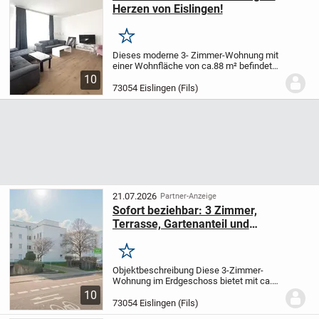
Herzen von Eislingen!
Merken
Dieses moderne 3- Zimmer-Wohnung mit
einer Wohnfläche von ca.88 m² befindet
sich im 1. Obergeschoss eines gepflegten
10
Wohn- und Geschäftsgebäudes vom
73054 Eislingen (Fils)
Baujahr 1994, inmitten einer lebendigen
Umgebung...
21.07.2026
Partner-Anzeige
Sofort beziehbar: 3 Zimmer,
Terrasse, Gartenanteil und
Tiefgaragenstellplatz
Merken
Objektbeschreibung Diese 3-Zimmer-
Wohnung im Erdgeschoss bietet mit ca.
79,43 m² Wohnfläche ein
10
angenehmes
Wohnambiente in ruhiger
73054 Eislingen (Fils)
Umgebung. Ein besonderes Highlight ist