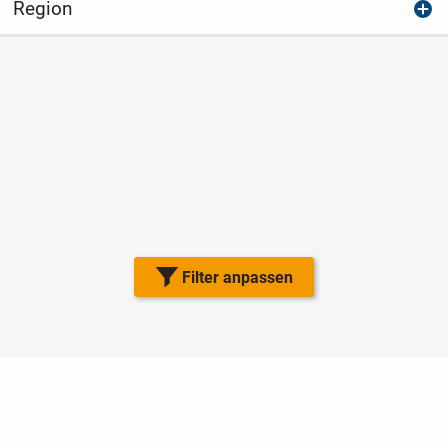
Region
Filter anpassen
Nutzungsbedingungen
Datenschutz
Barrierefreiheit
Impressum
Kontakt
Hilfe
Sicherheit
Jugendschutz
Login
Konto löschen
Premium buchen
Abo kündigen