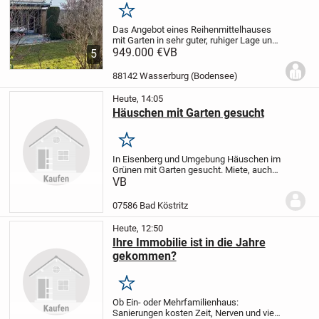
Merken
Das Angebot eines Reihenmittelhauses
mit Garten in sehr guter, ruhiger Lage und
unverbaubarer Sicht in Ostermundingen
949.000 €
VB
5
im Kanton Bern / Schweiz.
Sie können
durch die Größe das Haus für
88142 Wasserburg (Bodensee)
verschiedene...
Heute, 14:05
Häuschen mit Garten gesucht
Merken
In Eisenberg und Umgebung Häuschen im
Grünen mit Garten gesucht. Miete, auch
Mietkauf angenehm. EBK von Vorteil.
VB
07586 Bad Köstritz
Heute, 12:50
Ihre Immobilie ist in die Jahre
gekommen?
Merken
Ob Ein- oder Mehrfamilienhaus:
Sanierungen kosten Zeit, Nerven und viel