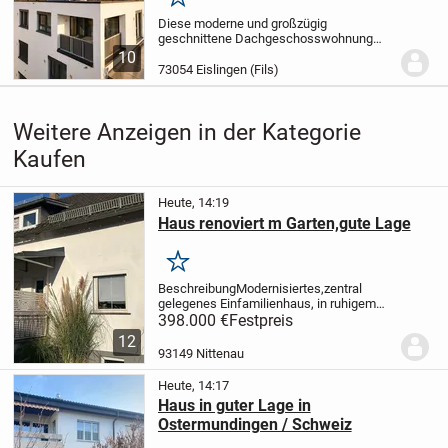
Merken
Diese moderne und großzügig
geschnittene Dachgeschosswohnung
befindet sich in einem gepflegten
10
Mehrfamilienhaus aus dem Jahr 2017 in
73054 Eislingen (Fils)
attraktiver Wohnlage von Eislingen-Süd.
Das Gebäude überzeugt durch...
Weitere Anzeigen in der Kategorie
Kaufen
Heute, 14:19
Haus renoviert m Garten,gute Lage
Merken
Beschreibung
Modernisiertes,zentral
gelegenes Einfamilienhaus, in ruhigem
Wohngebiet, mit Garten ab sofort frei zu
398.000 €
Festpreis
verkaufen.
Das 140 qm große Haus , über
12
2 Etagen mit 6 Zimmern ist ideal
93149 Nittenau
für
Familien...
Heute, 14:17
Haus in guter Lage in
Ostermundingen / Schweiz