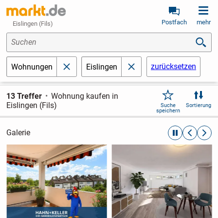
Postfach
mehr
Eislingen (Fils)
Suchen
zurücksetzen
Wohnungen
Eislingen
schließen
schließen
13 Treffer
Wohnung kaufen in
Eislingen (Fils)
Suche
Sortierung
speichern
Galerie
automatische R
zurückblät
weite