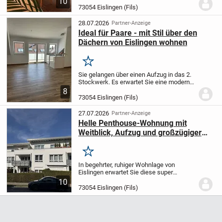
10
großzügigen knapp 113 m² Wohnfläche in
73054 Eislingen (Fils)
einem gepflegten Mehrfamilienhaus mit
insgesamt neun...
28.07.2026
Partner-Anzeige
Ideal für Paare - mit Stil über den
Dächern von Eislingen wohnen
Merken
Sie gelangen über einen Aufzug in das 2.
Stockwerk. Es erwartet Sie eine moderne,
neuwertige Dachgeschoss-Wohnung, die
8
durchgehend gefliest ist. Die Holzoptik
73054 Eislingen (Fils)
verleiht ihr ein wohnliches Ambiente....
27.07.2026
Partner-Anzeige
Helle Penthouse-Wohnung mit
Weitblick, Aufzug und großzügiger
Dachterrasse in Eislingen!
Merken
In begehrter, ruhiger Wohnlage von
Eislingen erwartet Sie diese super
geschnittene Penthouse Wohnung mit
10
großzügigen knapp 113 m² Wohnfläche in
73054 Eislingen (Fils)
einem gepflegten Mehrfamilienhaus mit
insgesamt neun...