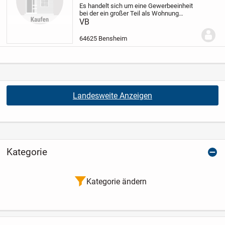
Es handelt sich um eine Gewerbeeinheit
bei der ein großer Teil als Wohnung
genutzt werden könnte, Innenstadt
VB
Bensheim mit Stellplatz!
Mieteinnahmen
als reine Gewerbeeinheit von fast
64625 Bensheim
26.000,00 Euro im...
Landesweite Anzeigen
Kategorie
Kategorie ändern