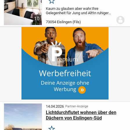
Merken
Kaum zu glauben aber wahr:
Ihre
Gelegenheit für Jung und Alt!
In ruhiger
und zentrumsnaher Lage steht eine 3,5-
10
Zimmer-Wohnung in der Größe von knapp
73054 Eislingen (Fils)
96m² im 1. OG mit Balkon zur Verfügung.
Diese...
14.04.2026
Partner-Anzeige
Lichtdurchflutet wohnen über den
Dächern von Eislingen-Süd