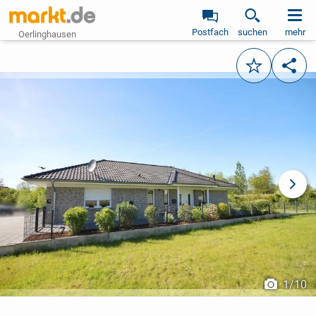
Postfach
suchen
mehr
Oerlinghausen
Merken
Teile
vorheriges Bild
näch
1
/
10