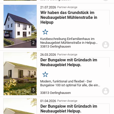
befindet sich auf einem großzügigen 609
m² großen Grundstück in Oerlinghausen-
21.07.2026
Partner-Anzeige
Help...
Wir haben das Grundstück im
Neubaugebiet Mühlenstraße in
Helpup
Merken
Kurzbeschreibung Einfamilienhaus im
2
Neubaugebiet Mühlenstraße in Helpup
Objekt Im Neubaugebiet Mühlenstraße in
33813 Oerlinghausen
Helpup können Sie sich jetzt den Traum
vom neuen und modernen
26.03.2026
Partner-Anzeige
Einfamilienhaus nach Ihren...
Der Bungalow mit Gründach im
Neubaugebiet Helpup.
Merken
Modern, funktional und flexibel - Der
Bungalow 100 ist optimal für alle, die ein
Haus fürs ganze Leben suchen.
Der offen
5
gestaltete Wohn-, Koch- und Essbereich
33813 Oerlinghausen
ist das Zentrum des Familienlebens....
01.04.2026
Partner-Anzeige
Der Bungalow mit Gründach im
Neubaugebiet Helpup.