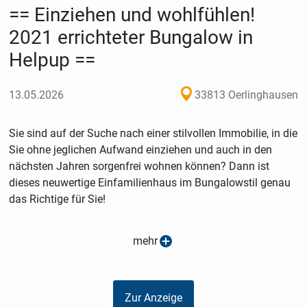
== Einziehen und wohlfühlen!
2021 errichteter Bungalow in
Helpup ==
13.05.2026
33813 Oerlinghausen
Sie sind auf der Suche nach einer stilvollen Immobilie, in die
Sie ohne jeglichen Aufwand einziehen und auch in den
nächsten Jahren sorgenfrei wohnen können? Dann ist
dieses neuwertige Einfamilienhaus im Bungalowstil genau
das Richtige für Sie!
In begehrter und ruhiger Wohnlage von Oerlinghausen-
mehr
Helpup, direkt im Helpuper Ortskern, befindet sich dieser
moderne Bungalow auf einem großzügigen Grundstück von
ca. 1.011 m². Die Umgebung überzeugt durch ihre
Zur Anzeige
angenehme Nachbarschaft und die ideale Kombination aus