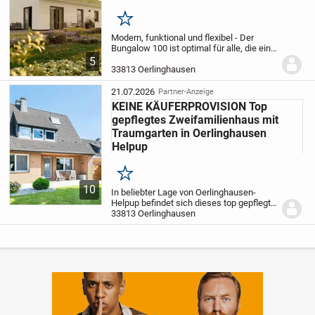
Merken
Modern, funktional und flexibel - Der
Bungalow 100 ist optimal für alle, die ein
Haus fürs ganze Leben suchen.
Der offen
5
gestaltete Wohn-, Koch- und Essbereich
33813 Oerlinghausen
ist das Zentrum des Familienlebens....
21.07.2026
Partner-Anzeige
KEINE KÄUFERPROVISION Top
gepflegtes Zweifamilienhaus mit
Traumgarten in Oerlinghausen
Helpup
Merken
10
In beliebter Lage von Oerlinghausen-
Helpup befindet sich dieses top gepflegte
Zweifamilienhaus auf einem traumhaften
33813 Oerlinghausen
Gartengrundstück. Genießen Sie die
absolute Ruhe in Sackgassenlage.
Der
clevere...