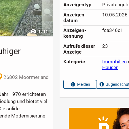
Anzeigen­typ
Privatangeb
Anzeigen­
10.05.2026
datum
Anzeigen­
fca346c1
1
/
10
kennung
Aufrufe dieser
23
uhiger
Anzeige
Kategorie
Immobilien
Häuser
26802 Moormerland
Melden
Jugendschut
Jahr 1970 errichteten
edlung und bietet viel
Die solide
sende Modernisierung