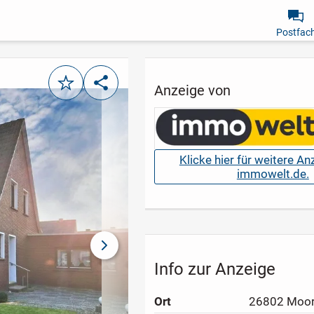
Postfac
Merken
Teilen
Anzeige von
Klicke hier für weitere A
immowelt.de.
nächstes Bild
Info zur Anzeige
Ort
26802 Moor