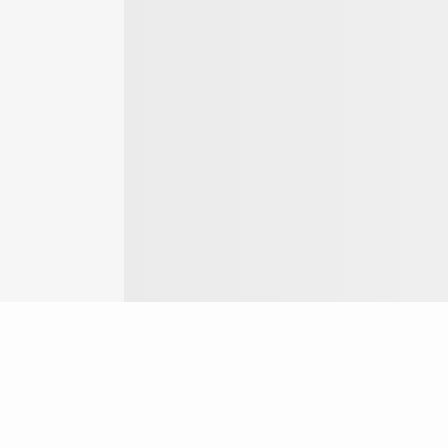
Login
ok