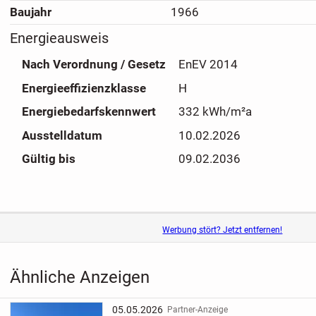
Der pflegeleicht angelegte Garten verfügt über eine klein
Baujahr
1966
liebevoll gestaltete Beete und bietet vielfältige Nutzungs
Energieausweis
Rückzugsort, Spielfläche oder für Gartenliebhaber. Eine Ga
Abstellraum sowie zusätzliche Stellplätze ergänzen das 
Nach Verordnung / Gesetz
EnEV 2014
ausreichend Stauraum und Parkmöglichkeiten.
Energieeffizienzklasse
H
Diese Immobilie richtet sich insbesondere an Käufer, die
Energiebedarfskennwert
332 kWh/m²a
schätzen und das Potenzial eines Hauses erkennen, das si
Ausstelldatum
10.02.2026
Modernisierung in ein individuelles und attraktives Zuhau
Gültig bis
09.02.2036
Werbung stört? Jetzt entfernen!
Ähnliche Anzeigen
05.05.2026
Partner-Anzeige