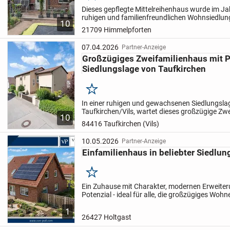
Dieses gepflegte Mittelreihenhaus wurde im Jah
ruhigen und familienfreundlichen Wohnsiedlung
10
überzeugt durch eine gelungene Raumaufteilun
21709 Himmelpforten
angenehmes Wohnambient...
07.04.2026
Partner-Anzeige
Großzügiges Zweifamilienhaus mit P
Siedlungslage von Taufkirchen
Merken
In einer ruhigen und gewachsenen Siedlungsla
Taufkirchen/Vils, wartet dieses großzügige Zw
10
seine neuen Eigentümer. Das Haus wurde 1954 e
84416 Taufkirchen (Vils)
folgenden Jahren...
10.05.2026
Partner-Anzeige
Einfamilienhaus in beliebter Siedlun
Merken
Ein Zuhause mit Charakter, modernen Erweiter
Potenzial - ideal für alle, die großzügiges Wohne
Nutzungsmöglichkeiten kombinieren möchten.
1
Einfamilienhaus aus dem...
26427 Holtgast