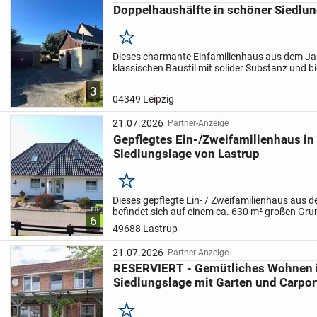
Doppelhaushälfte in schöner Siedlun
Merken
Dieses charmante Einfamilienhaus aus dem Ja
klassischen Baustil mit solider Substanz und bi
hervorragende Grundlage für individuelle
3
Modernisierungskonzepte. Die im Jahr 1990...
04349 Leipzig
21.07.2026
Partner-Anzeige
Gepflegtes Ein-/Zweifamilienhaus in
Siedlungslage von Lastrup
Merken
Dieses gepflegte Ein- / Zweifamilienhaus aus 
befindet sich auf einem ca. 630 m² großen Gru
6
Lage innerhalb einer gewachsenen Wohnsiedlun
49688 Lastrup
von 49688...
21.07.2026
Partner-Anzeige
RESERVIERT - Gemütliches Wohnen in
Siedlungslage mit Garten und Carpor
Merken