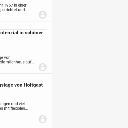
r 1957 in einer
 errichtet und
g sowie ein
otenzial in schöner
ge von
eifamilienhaus auf
rrichtet, in den
gslage von Holtgast
ungen und viel
n mit flexiblen
Dieses