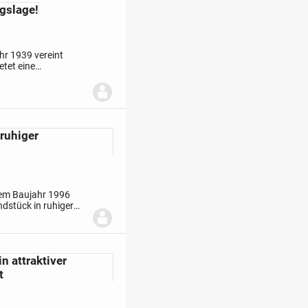
gslage!
hr 1939 vereint
etet eine
 ruhiger
dem Baujahr 1996
ndstück in ruhiger
g in zentraler Lage
 attraktiver
t