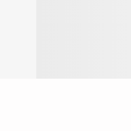
Login
ok