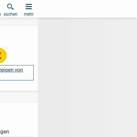
h
suchen
mehr
nzeigen von
ngen