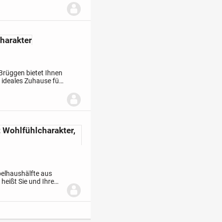
harakter
 Brüggen bietet Ihnen
 ideales Zuhause für
d einer
Wohlfühlcharakter,
pelhaushälfte aus
 heißt Sie und Ihre
reich befinden sich