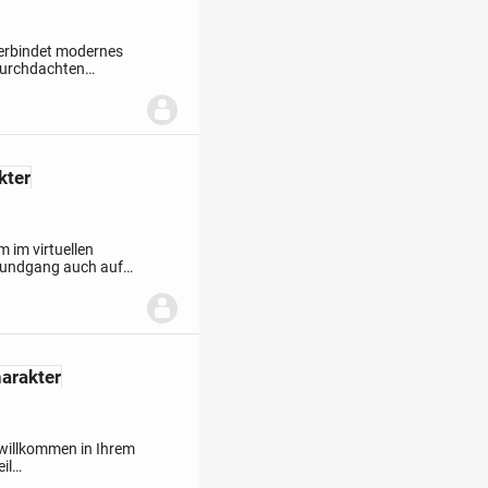
verbindet modernes
durchdachten
und einem Grundstück
kter
 im virtuellen
Rundgang auch auf
jektanschrift zu.
arakter
willkommen in Ihrem
il
ndhaus aus dem