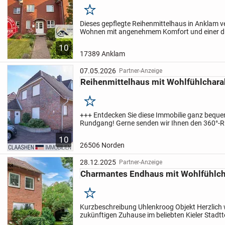
Merken
Dieses gepflegte Reihenmittelhaus in Anklam 
Wohnen mit angenehmem Komfort und einer 
Raumaufteilung. Auf ca. 122 m² Wohnfläche 
10
von ca. 307 m²...
17389 Anklam
07.05.2026
Partner-Anzeige
Reihenmittelhaus mit Wohlfühlchara
Merken
+++ Entdecken Sie diese Immobilie ganz bequem
Rundgang! Gerne senden wir Ihnen den 360°-
Anfrage zusammen mit dem Exposé inklusive Ob
10
+++
Dieses...
26506 Norden
28.12.2025
Partner-Anzeige
Charmantes Endhaus mit Wohlfühlch
Merken
Kurzbeschreibung Uhlenkroog Objekt Herzlich 
zukünftigen Zuhause im beliebten Kieler Stadtte
Hasseldieksdamm. Dieses charmante Reihene