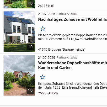
10
Jahr 1956 vereint solide...
24113 Kiel
21.07.2026
Partner-Anzeige
Nachhaltiges Zuhause mit Wohlfühlc
Merken
Diese projektiert geplante Doppelhaushälfte in
mit 3.0 Zimmern auf 113,64 m² Wohnfläche ein
Paare oder kleine Familien. Mit zwei Etagen un
10
Grundstücksfl...
41379 Brüggen (Burggemeinde)
21.07.2026
Partner-Anzeige
Wunderschöne Doppelhaushälfte mit 
Kamin und Garten
Merken
Ihr neues Zuhause ist eine wunderschöne Dop
dem Jahr 1998. Eine freundliche und helle Diele
10
künftigen Gäste willkommen. In diesem Hausbe
26605 Aurich
neben...