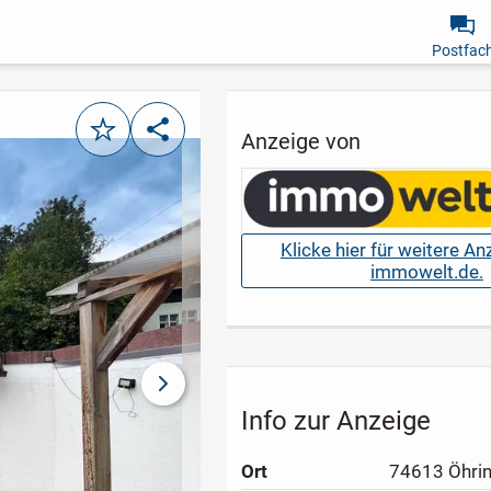
Postfac
Merken
Teilen
Anzeige von
Klicke hier für weitere A
immowelt.de.
nächstes Bild
Info zur Anzeige
Ort
74613 Öhri