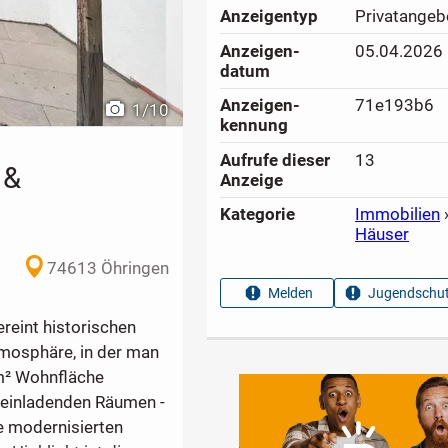
Anzeigen­typ
Privatangeb
Anzeigen­
05.04.2026
datum
Anzeigen­
71e193b6
1
/
10
kennung
Aufrufe dieser
13
 &
Anzeige
Kategorie
Immobilien
Häuser
74613 Öhringen
Melden
Jugendschut
ereint historischen
osphäre, in der man
m² Wohnfläche
, einladenden Räumen -
ie modernisierten