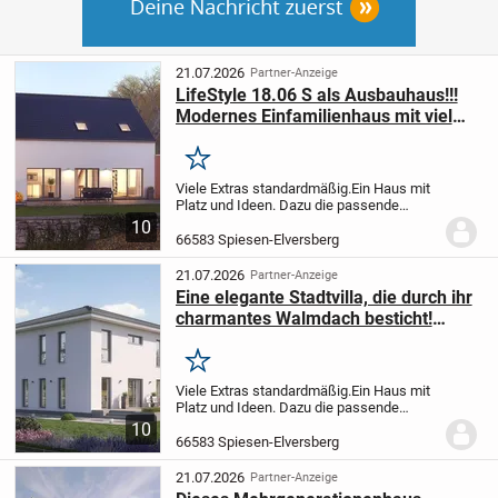
21.07.2026
Partner-Anzeige
LifeStyle 18.06 S als Ausbauhaus!!!
Modernes Einfamilienhaus mit viel
Wohnfläche
Merken
Viele Extras standardmäßig.
Ein Haus mit
Platz und Ideen. Dazu die passende
Bodenplatte.
Dieses attraktive
10
Niedrigenergiespar-Haus erfüllt alle
66583 Spiesen-Elversberg
Anforderungen, die eine Familie an Platz
und Ausstattun...
21.07.2026
Partner-Anzeige
Eine elegante Stadtvilla, die durch ihr
charmantes Walmdach besticht!
LS.16.01.W
Merken
Viele Extras standardmäßig.
Ein Haus mit
Platz und Ideen. Dazu die passende
Bodenplatte.
Dieses attraktive
10
Niedrigenergiespar-Haus erfüllt alle
66583 Spiesen-Elversberg
Anforderungen, die eine Familie an Platz
und Ausstattun...
21.07.2026
Partner-Anzeige