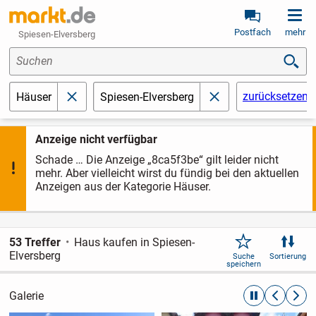
Postfach
mehr
Spiesen-Elversberg
Suchen
zurücksetzen
Häuser
Spiesen-Elversberg
schließen
schließen
Anzeige nicht verfügbar
Schade … Die Anzeige „8ca5f3be“ gilt leider nicht
mehr. Aber vielleicht wirst du fündig bei den aktuellen
Anzeigen aus der Kategorie Häuser.
53 Treffer
Haus kaufen in Spiesen-
Elversberg
Suche
Sortierung
speichern
Galerie
automatische R
zurückblät
weite