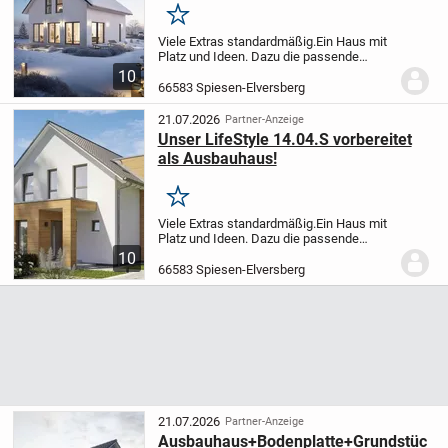
Merken
Viele Extras standardmäßig.
Ein Haus mit
Platz und Ideen. Dazu die passende
Bodenplatte.
Dieses attraktive
10
Niedrigenergiespar-Haus erfüllt alle
66583 Spiesen-Elversberg
Anforderungen, die eine Familie an Platz
und Ausstattun...
21.07.2026
Partner-Anzeige
Unser LifeStyle 14.04.S vorbereitet
als Ausbauhaus!
Merken
Viele Extras standardmäßig.
Ein Haus mit
Platz und Ideen. Dazu die passende
Bodenplatte.
Dieses attraktive
10
Niedrigenergiespar-Haus erfüllt alle
66583 Spiesen-Elversberg
Anforderungen, die eine Familie an Platz
und Ausstattun...
21.07.2026
Partner-Anzeige
Ausbauhaus+Bodenplatte+Grundstüc