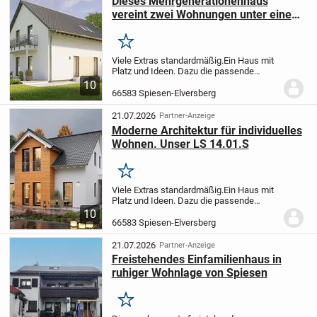
Dieses Mehrgenerationenhaus
vereint zwei Wohnungen unter einem
Dach. Unser TrendStyle 16.0.S als
Ausbauhaus!!!
Merken
Viele Extras standardmäßig.
Ein Haus mit
Platz und Ideen. Dazu die passende
Bodenplatte.
Dieses attraktive
10
Niedrigenergiespar-Haus erfüllt alle
66583 Spiesen-Elversberg
Anforderungen, die eine Familie an Platz
und Ausstattun...
21.07.2026
Partner-Anzeige
Moderne Architektur für individuelles
Wohnen. Unser LS 14.01.S
Merken
Viele Extras standardmäßig.
Ein Haus mit
Platz und Ideen. Dazu die passende
Bodenplatte.
Dieses attraktive
10
Niedrigenergiespar-Haus erfüllt alle
66583 Spiesen-Elversberg
Anforderungen, die eine Familie an Platz
und Ausstattun...
21.07.2026
Partner-Anzeige
Freistehendes Einfamilienhaus in
ruhiger Wohnlage von Spiesen
Merken