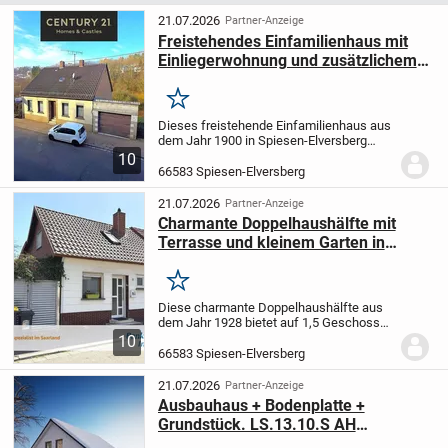
21.07.2026
Partner-Anzeige
Freistehendes Einfamilienhaus mit
Einliegerwohnung und zusätzlichem
großem Baugrundstück in Spiesen
Merken
Dieses freistehende Einfamilienhaus aus
dem Jahr 1900 in Spiesen-Elversberg
erzählt eine Geschichte und wartet
10
darauf, von seinen neuen Eigentümern mit
66583 Spiesen-Elversberg
neuem Leben gefüllt zu werden.
Eingebettet in...
21.07.2026
Partner-Anzeige
Charmante Doppelhaushälfte mit
Terrasse und kleinem Garten in
Spiesen-Elversberg
Merken
Diese charmante Doppelhaushälfte aus
dem Jahr 1928 bietet auf 1,5 Geschossen
ein gemütliches Zuhause mit
10
praktischem Zuschnitt und angenehmer
66583 Spiesen-Elversberg
Wohnatmosphäre. Der kleine
Wohnzimmeranbau aus den 1980er...
21.07.2026
Partner-Anzeige
Ausbauhaus + Bodenplatte +
Grundstück. LS.13.10.S AH
Kompaktes Haus für Familien