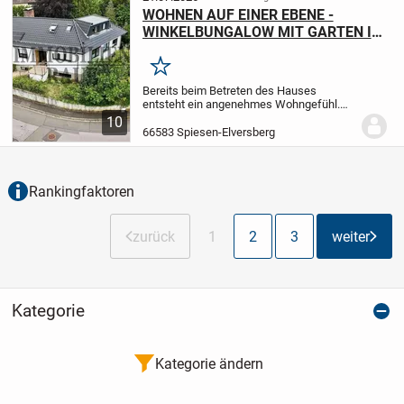
WOHNEN AUF EINER EBENE -
WINKELBUNGALOW MIT GARTEN IN
GUTER LAGE VON SPIESEN
Merken
Bereits beim Betreten des Hauses
entsteht ein angenehmes Wohngefühl.
Der großzügige Wohn- und Essbereich
10
bildet das Herzstück des Hauses und
66583 Spiesen-Elversberg
überzeugt durch große Fensterflächen,
die für viel...
Rankingfaktoren
zurück
1
2
3
weiter
Kategorie
Kategorie ändern