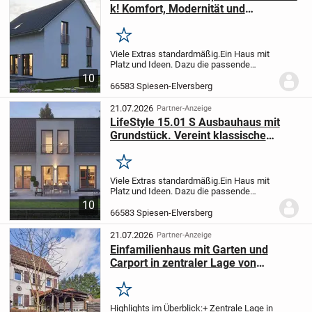
k! Komfort, Modernität und
Raffinesse, unter einem Dach vereint
LS.16.03.S34
Merken
Viele Extras standardmäßig.
Ein Haus mit
Platz und Ideen. Dazu die passende
Bodenplatte.
Dieses attraktive
10
Niedrigenergiespar-Haus erfüllt alle
66583 Spiesen-Elversberg
Anforderungen, die eine Familie an Platz
und Ausstattun...
21.07.2026
Partner-Anzeige
LifeStyle 15.01 S Ausbauhaus mit
Grundstück. Vereint klassische
Architektur mit einem durchdachten
Raumkonzept.
Merken
Viele Extras standardmäßig.
Ein Haus mit
Platz und Ideen. Dazu die passende
Bodenplatte.
Dieses attraktive
10
Niedrigenergiespar-Haus erfüllt alle
66583 Spiesen-Elversberg
Anforderungen, die eine Familie an Platz
und Ausstattun...
21.07.2026
Partner-Anzeige
Einfamilienhaus mit Garten und
Carport in zentraler Lage von
Spiesen-Elversberg!
Merken
Highlights im Überblick:
+ Zentrale Lage in