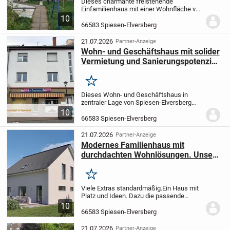
Dieses charmante freistehende
Einfamilienhaus mit einer Wohnfläche von
etwa 125 m² und einer Grundstücksgröße
10
von ca. 240 m² wurde im Jahr 1935
66583 Spiesen-Elversberg
erbaut.
Das Haus liegt in einer ruhigen,
familienfreundl...
21.07.2026
Partner-Anzeige
Wohn- und Geschäftshaus mit solider
Vermietung und Sanierungspotenzial
im Zentrum von Elversberg
Merken
Dieses Wohn- und Geschäftshaus in
zentraler Lage von Spiesen-Elversberg
bietet eine attraktive Kombination aus
10
laufenden Mieteinnahmen und
66583 Spiesen-Elversberg
Entwicklungsperspektive. Das Objekt
umfasst ein vermietetes...
21.07.2026
Partner-Anzeige
Modernes Familienhaus mit
durchdachten Wohnlösungen. Unser
Life Style 16.01.S
Merken
Viele Extras standardmäßig.
Ein Haus mit
Platz und Ideen. Dazu die passende
Bodenplatte.
Dieses attraktive
10
Niedrigenergiespar-Haus erfüllt alle
66583 Spiesen-Elversberg
Anforderungen, die eine Familie an Platz
und Ausstattun...
21.07.2026
Partner-Anzeige