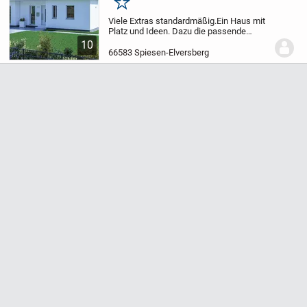
Merken
Viele Extras standardmäßig.
Ein Haus mit
Platz und Ideen. Dazu die passende
Bodenplatte.
Dieses attraktive
10
Niedrigenergiespar-Haus erfüllt alle
66583 Spiesen-Elversberg
Anforderungen, die eine Familie an Platz
und Ausstattun...