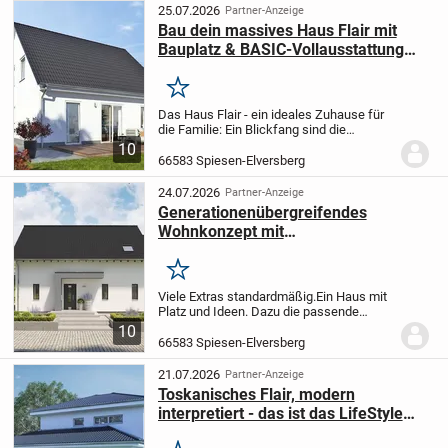
eine...
25.07.2026
Partner-Anzeige
Bau dein massives Haus Flair mit
Bauplatz & BASIC-Vollausstattung
zum TOP-PREIS
Merken
Das Haus Flair - ein ideales Zuhause für
die Familie: Ein Blickfang sind die
bodentiefen Fenster, die den
10
Wohnbereich mit viel Licht durchfluten.
66583 Spiesen-Elversberg
Hell, gemütlich und weitläufig - genügend
Raum zum...
24.07.2026
Partner-Anzeige
Generationenübergreifendes
Wohnkonzept mit
Zukunftsperspektive. Ausbauhaus
FamilyStyle 18.01 S
Merken
Viele Extras standardmäßig.
Ein Haus mit
Platz und Ideen. Dazu die passende
Bodenplatte.
Dieses attraktive
10
Niedrigenergiespar-Haus erfüllt alle
66583 Spiesen-Elversberg
Anforderungen, die eine Familie an Platz
und Ausstattun...
21.07.2026
Partner-Anzeige
Toskanisches Flair, modern
interpretiert - das ist das LifeStyle
17.02.W.