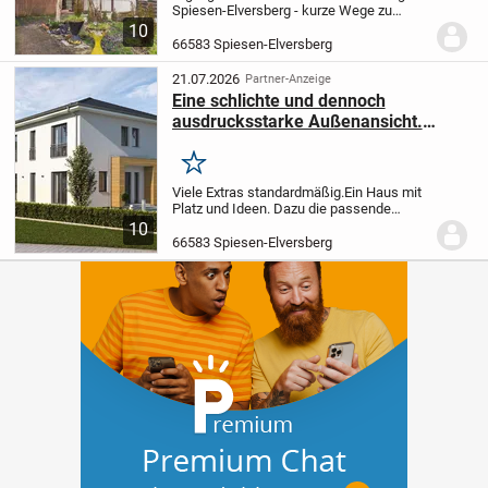
Spiesen-Elversberg - kurze Wege zu
Einkauf, Schule und Autobahn
+
10
Umfangreiche Modernisierungen: Elektrik
66583 Spiesen-Elversberg
(2018), Heizung (2019), Fenster (2018),
Bad...
21.07.2026
Partner-Anzeige
Eine schlichte und dennoch
ausdrucksstarke Außenansicht.
LS.18.07.W
Merken
Viele Extras standardmäßig.
Ein Haus mit
Platz und Ideen. Dazu die passende
Bodenplatte.
Dieses attraktive
10
Niedrigenergiespar-Haus erfüllt alle
66583 Spiesen-Elversberg
Anforderungen, die eine Familie an Platz
und Ausstattun...