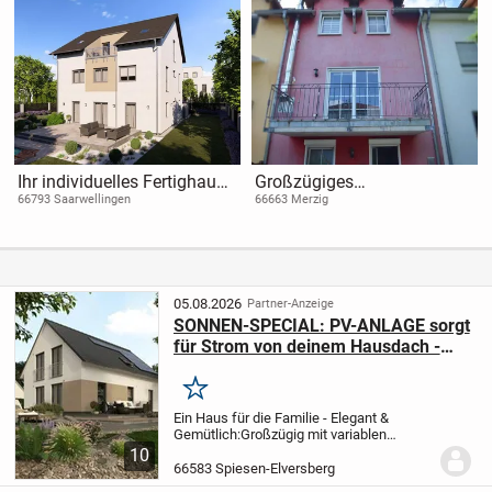
Ihr individuelles Fertighaus
Großzügiges
in Saarwellingen - flexibel
Einfamilienhaus in Merzig
66793 Saarwellingen
66663 Merzig
gestaltbar
05.08.2026
Partner-Anzeige
SONNEN-SPECIAL: PV-ANLAGE sorgt
für Strom von deinem Hausdach -
Sofort-Strom schon beim Einzug
Merken
Ein Haus für die Familie - Elegant &
Gemütlich:
Großzügig mit variablen
Grundrissen mit komfortablem Kniestock
10
bietet es Platz zum Leben und Arbeiten (z.
66583 Spiesen-Elversberg
B. Homeoffice). Ein tolles Bad sowie