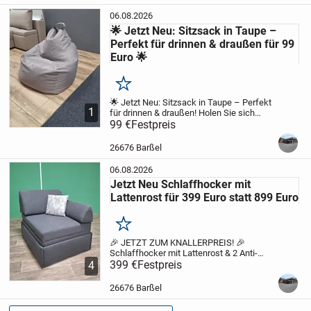
seine kraftvolle...
06.08.2026
🌟 Jetzt Neu: Sitzsack in Taupe –
Perfekt für drinnen & draußen für 99
Euro 🌟
Merken
🌟 Jetzt Neu: Sitzsack in Taupe – Perfekt
1
für drinnen & draußen!
Holen Sie sich
Komfort & Stil nach Hause – mit unserem
99 €
Festpreis
neuen Sitzsack in Taupe aus
strapazierfähigem Outdoor-Stoff!
✨ Top-
26676 Barßel
Angebot...
06.08.2026
Jetzt Neu Schlaffhocker mit
Lattenrost für 399 Euro statt 899 Euro
Merken
🎉 JETZT ZUM KNALLERPREIS! 🎉
Schlaffhocker mit Lattenrost & 2 Anti-
Rutsch-Kissen
399 €
Festpreis
✅ Nur 399 € statt 899 € –
4
über 50 % Rabatt!
Maße:
🛏️ Kompakt: 103
× 81 cm
🛌 Ausgezogen: 200 × 81 cm –
26676 Barßel
ideal...