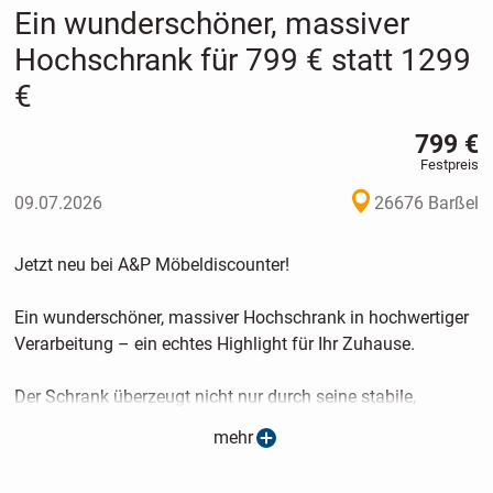
Ein wunderschöner, massiver
Hochschrank für 799 € statt 1299
€
799 €
Festpreis
09.07.2026
26676 Barßel
Jetzt neu bei A&P Möbeldiscounter!
Ein wunderschöner, massiver Hochschrank in hochwertiger
Verarbeitung – ein echtes Highlight für Ihr Zuhause.
Der Schrank überzeugt nicht nur durch seine stabile,
massive Bauweise, sondern auch durch seine edlen
mehr
Metallgriffe und die integrierte Soft-Close-Funktion in den
Türen. Dadurch schließen die Türen sanft und leise – für