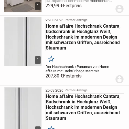
platzsparend: der moderne Hochschrank
»Tarragona« von FMD. Er ergänzt deine
229,99 €
Festpreis
1
Badezimmereinrichtung im schlichten
Design und verfügt über eine schöne Tür
mit...
25.03.2026
Partner-Anzeige
Home affaire Hochschrank Cantara,
Badschrank in Hochglanz Weiß,
Hochschrank im modernen Design
mit schwarzen Griffen, ausreichend
Stauraum
1
Merken
Der Hochschrank »Panarea« von Home
affaire mit Drehtür begeistert mit
großzügigen
207,80 €
Festpreis
Aufbewahrungsmöglichkeiten. Sein
Design ist durch schicke Fronten in
Hochglanz-Optik und eine attraktive
25.03.2026
Partner-Anzeige
Griffleiste...
Home affaire Hochschrank Cantara,
Badschrank in Hochglanz Weiß,
Hochschrank im modernen Design
mit schwarzen Griffen, ausreichend
Stauraum