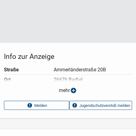
Wir freuen uns auf Ihren Besuch!
Info zur Anzeige
Straße
Ammerländerstraße 20B
Ort
26676 Barßel
Telefon
mehr
Nummer anzeigen
Melden
Jugendschutzverstoß melden
Anzeigen­typ
Privatangebot
Anzeigen­datum
09.07.2026
Anzeigen­kennung
d859622b