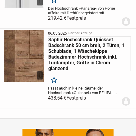
1
Merken
Der Hochschrank »Panarea« von Home
affaire mit Drehtür begeistert mit
großzügigen
219,42 €
Festpreis
Aufbewahrungsmöglichkeiten. Sein
Design ist durch schicke Fronten in
Hochglanz-Optik und eine attraktive
06.05.2026
Partner-Anzeige
Griffleiste...
Saphir Hochschrank Quickset
Badschrank 50 cm breit, 2 Türen, 1
Schublade, 1 Wäschekippe
Badezimmer-Hochschrank inkl.
Türdämpfer, Griffe in Chrom
glänzend
1
Merken
Passt auch in kleine Räume: der
Hochschrank »Quickset« von PELIPAL mit
Wäschekorb. Mit seinem trendigen
438,54 €
Festpreis
Design wertet er deine Einrichtung
geschickt auf. Da der Stauraumschrank
in verschiedenen...