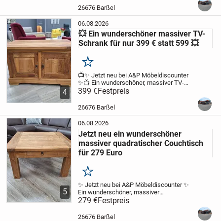
Eigengewicht und seine erstklassige
26676 Barßel
Verarbeitung überzeugt....
06.08.2026
💥 Ein wunderschöner massiver TV-
Schrank für nur 399 € statt 599 💥
Merken
📺✨ Jetzt neu bei A&P Möbeldiscounter
✨📺
Ein wunderschöner, massiver TV-
Schrank, der durch seine stabile
399 €
Festpreis
4
Verarbeitung und sein zeitloses Design
überzeugt. Dieses Möbelstück bringt
26676 Barßel
nicht nur...
06.08.2026
Jetzt neu ein wunderschöner
massiver quadratischer Couchtisch
für 279 Euro
Merken
✨ Jetzt neu bei A&P Möbeldiscounter ✨
5
Ein wunderschöner, massiver
quadratischer Couchtisch im rustikalen
279 €
Festpreis
Stil mit markanten Ecken und Kanten.
Dieses Möbelstück überzeugt durch
26676 Barßel