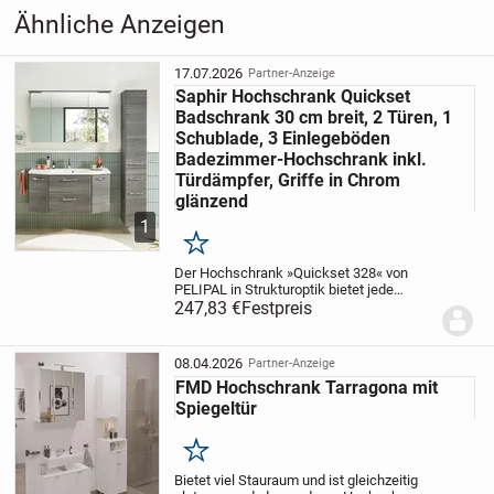
Aufrufe dieser
16
Ähnliche Anzeigen
Anzeige
Kategorie
Haus & Garten
›
Möbel
›
Schränke &
17.07.2026
Partner-Anzeige
Kommoden
Saphir Hochschrank Quickset
Badschrank 30 cm breit, 2 Türen, 1
Schublade, 3 Einlegeböden
Badezimmer-Hochschrank inkl.
Türdämpfer, Griffe in Chrom
glänzend
1
Merken
Der Hochschrank »Quickset 328« von
PELIPAL in Strukturoptik bietet jede
Menge Stauraum. Im modernen Design
247,83 €
Festpreis
gehalten, lässt sie sich zu vielen
Einrichtungen kombinieren. Schlichte
Farben und attraktive...
08.04.2026
Partner-Anzeige
FMD Hochschrank Tarragona mit
Spiegeltür
Merken
Bietet viel Stauraum und ist gleichzeitig