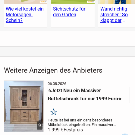
Wie viel kostet ein
Sichtschutz für
Wand richtig
Motorsägen-
den Garten
streichen: So
Schein?
klappt der
Anstrich
Weitere Anzeigen des Anbieters
06.08.2026
⭐Jetzt Neu ein Massiver
Buffetschrank für nur 1999 Euro⭐
Merken
Heute ist bei uns ein ganz besonderes
Möbelstück eingetroffen:
Ein massiver
9
Buffetschrank, der durch seine
1.999 €
Festpreis
beeindruckende Größe, sein hohes