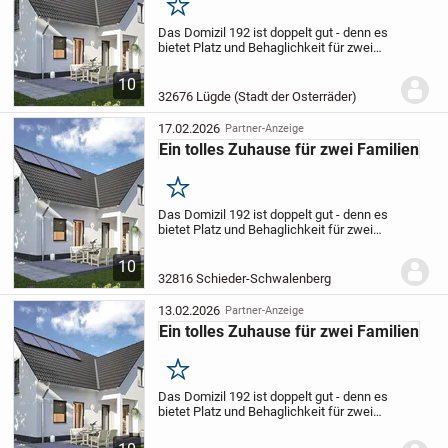
Merken
Das Domizil 192 ist doppelt gut - denn es
bietet Platz und Behaglichkeit für zwei
Familien auf zwei Etagen.
Im
Erdgeschoss ist genügend Platz für ein
10
großes Wohn- und Schlafzimmer sowie
32676 Lügde (Stadt der Osterräder)
für ein...
17.02.2026
Partner-Anzeige
Ein tolles Zuhause für zwei Familien
Merken
Das Domizil 192 ist doppelt gut - denn es
bietet Platz und Behaglichkeit für zwei
Familien auf zwei Etagen.
Im
Erdgeschoss ist genügend Platz für ein
10
großes Wohn- und Schlafzimmer sowie
32816 Schieder-Schwalenberg
für ein...
13.02.2026
Partner-Anzeige
Ein tolles Zuhause für zwei Familien
Merken
Das Domizil 192 ist doppelt gut - denn es
bietet Platz und Behaglichkeit für zwei
Familien auf zwei Etagen.
Im
Erdgeschoss ist genügend Platz für ein