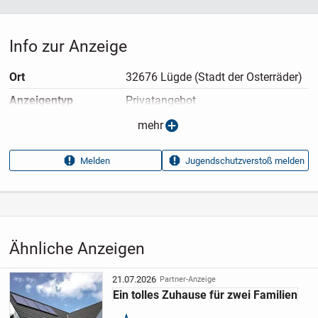
Info zur Anzeige
Ort
32676 Lügde (Stadt der Osterräder)
Anzeigen­typ
Privatangebot
Anzeigen­datum
13.05.2026
mehr
Anzeigen­kennung
d94ba3ad
Melden
Jugendschutzverstoß melden
Aufrufe dieser
5
Anzeige
Kategorie
Immobilien
›
Kaufen
›
Häuser
Ähnliche Anzeigen
21.07.2026
Partner-Anzeige
Ein tolles Zuhause für zwei Familien