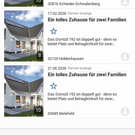
10
großes Wohn- und Schlafzimmer sowie
32816 Schieder-Schwalenberg
für ein...
17.02.2026
Partner-Anzeige
Ein tolles Zuhause für zwei Familien
Merken
Das Domizil 192 ist doppelt gut - denn es
bietet Platz und Behaglichkeit für zwei
Familien auf zwei Etagen.
Im
Erdgeschoss ist genügend Platz für ein
8
großes Wohn- und Schlafzimmer sowie
32120 Hiddenhausen
für ein...
21.06.2026
Partner-Anzeige
Ein tolles Zuhause für zwei Familien
Merken
Das Domizil 192 ist doppelt gut - denn es
bietet Platz und Behaglichkeit für zwei
Familien auf zwei Etagen.
Im
Erdgeschoss ist genügend Platz für ein
10
großes Wohn- und Schlafzimmer sowie
33689 Bielefeld
für ein...