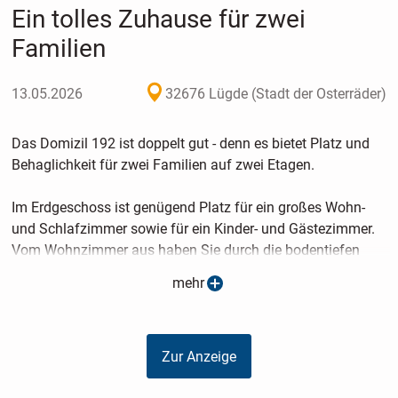
Ein tolles Zuhause für zwei
Familien
13.05.2026
32676 Lügde (Stadt der Osterräder)
Das Domizil 192 ist doppelt gut - denn es bietet Platz und
Behaglichkeit für zwei Familien auf zwei Etagen.
Im Erdgeschoss ist genügend Platz für ein großes Wohn-
und Schlafzimmer sowie für ein Kinder- und Gästezimmer.
Vom Wohnzimmer aus haben Sie durch die bodentiefen
Fenster einen wunderschönen Blick in Ihren Garten. Diesen
mehr
können Sie auch von Ihrem Schlaf- und Gästezimmer direkt
begehen. Besonders reizvoll auf Ihrem Weg ins Freie ist
dabei der überdachte Winkel zwischen Wohn- und
Zur Anzeige
Gästezimmer.