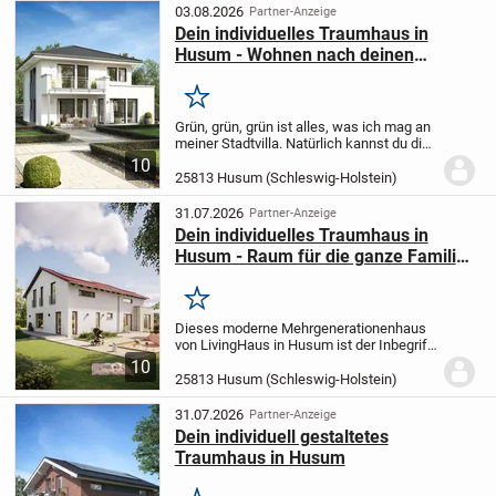
m² bietet dir...
03.08.2026
Partner-Anzeige
Dein individuelles Traumhaus in
Husum - Wohnen nach deinen
Vorstellungen
Merken
Grün, grün, grün ist alles, was ich mag an
meiner Stadtvilla. Natürlich kannst du die
Farbe gerne ändern, aber freuen darfst du
10
dich so oder so über maximales Zuhause-
25813 Husum (Schleswig-Holstein)
Gefühl. Mit dem Erker bekommst du...
31.07.2026
Partner-Anzeige
Dein individuelles Traumhaus in
Husum - Raum für die ganze Familie
inklusive Einliegerwohnung & 18
monatige Festpreisgarantie!
Merken
Dieses moderne Mehrgenerationenhaus
von LivingHaus in Husum ist der Inbegriff
von Wohnkomfort und Flexibilität. Auf
10
einer großzügigen Wohnfläche von 227,60
25813 Husum (Schleswig-Holstein)
m² findest du in diesem einzigartigen...
31.07.2026
Partner-Anzeige
Dein individuell gestaltetes
Traumhaus in Husum