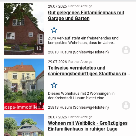
29.07.2026
Partner-Anzeige
Gut gelegenes Einfamilienhaus mit
Garage und Garten
Merken
Zum Verkauf steht ein freistehendes und
kompaktes Wohnhaus, dass im Jahre
1963 in massiver Bauweise errichtet und
10
1984 um einen Anbau erweitert wurde. Mit
25813 Husum (Schleswig-Holstein)
ca. 118 m² Wohnfläche bietet die
Immobilie...
29.07.2026
Partner-Anzeige
Teilweise vermietetes und
sanierungsbedürftiges Stadthaus mit
2 Wohnungen
Merken
Dieses Wohnhaus mit 2 Wohnungen in
der Kreisstadt Husum bietet eine
Wohnfläche
von ca. 150 m², aufgeteilt auf
3
zwei Ebenen.
Mit insgesamt sechs
25813 Husum (Schleswig-Holstein)
Zimmern bietet das Haus genügend Platz
für ein...
28.07.2026
Partner-Anzeige
Wohnen mit Weitblick - Großzügiges
Einfamilienhaus in ruhiger Lage