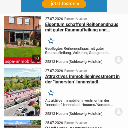
27.07.2026
Partner-Anzeige
Eigentum schaffen! Reihenendhaus
mit guter Raumaufteilung und
Vollkeller
Merken
Gepflegtes Reihenendhaus mit guter
Raumaufteilung, Vollkeller, Garage und
Gartenhaus in
10
Husum
Aufteilung:
Erdgeschoss:
25813 Husum (Schleswig-Holstein)
kombiniertes Wohn- und Esszimmer mit
Zugang zur überdachten Terrasse, Küche
27.07.2026
Partner-Anzeige
mit...
Attraktives Immobilieninvestment in
der "innersten" Innenstadt
Husums/Nordsee, Rote Pforte
Merken
Attraktives Immobilieninvestment in der
"innersten" Innenstadt Husums/Nordsee,
Rote Pforte
4 Gewerbeeinheiten - davon
9
eine renommierte Zahnarztpraxis - und 3
25813 Husum (Schleswig-Holstein)
Wohnungen, Teilkeller, alle Einheiten gut...
25.07.2026
Partner-Anzeige