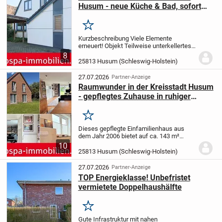
Husum - neue Küche & Bad, sofort
bezugsfrei!
Merken
Kurzbeschreibung Viele Elemente
erneuert! Objekt Teilweise unterkellertes
Einfamilienhaus mit Carport und Terrasse
8
in der Kreisstadt Husum
876/0-13182
25813 Husum (Schleswig-Holstein)
Husum
Erdgeschoss:
großzügiges
Wohn-/Esszimmer...
27.07.2026
Partner-Anzeige
Raumwunder in der Kreisstadt Husum
- gepflegtes Zuhause in ruhiger
Sackgassenendlage.
Merken
Dieses gepflegte Einfamilienhaus aus
dem Jahr 2006 bietet auf ca. 143 m²
Wohnfläche ein durchdachtes
10
Raumkonzept und viel Platz für die ganze
25813 Husum (Schleswig-Holstein)
Familie. Das ca. 670 m² große
Grundstück in ruhiger...
27.07.2026
Partner-Anzeige
TOP Energieklasse! Unbefristet
vermietete Doppelhaushälfte
Merken
Gute Infrastruktur mit nahen