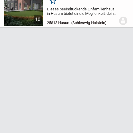
Merken
Dieses beeindruckende Einfamilienhaus
in Husum bietet dir die Möglichkeit, dein
zukünftiges Zuhause nach deinen
10
Wünschen und Vorstellungen zu
25813 Husum (Schleswig-Holstein)
gestalten. Es erstreckt sich über zwei
Etagen und verfügt...