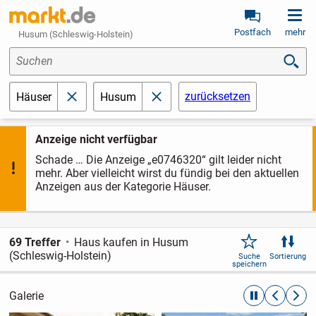
Postfach
mehr
Husum (Schleswig-Holstein)
Suchen
zurücksetzen
Häuser
Husum
schließen
schließen
Anzeige nicht verfügbar
Schade … Die Anzeige „e0746320“ gilt leider nicht
mehr. Aber vielleicht wirst du fündig bei den aktuellen
Anzeigen aus der Kategorie Häuser.
69 Treffer
Haus kaufen in Husum
(Schleswig-Holstein)
Suche
Sortierung
speichern
Galerie
automatische R
zurückblät
weite