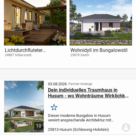
Lichtdurchfluteter
Wohnidyll im Bungalowstil
Wohntraum für Ihr neues
24887 Silberstedt
25878 Seeth
Glück
03.08.2026
Partner-Anzeige
Dein individuelles Traumhaus in
Husum - wo Wohnträume Wirklichkeit
werden
Merken
Dieser moderne Bungalow in Husum
vereint ansprechende Architektur mit
individuellen Gestaltungsmöglichkeiten.
10
Mit einer großzügigen Wohnfläche von
25813 Husum (Schleswig-Holstein)
108,75 m² und einem Grundstück von 625