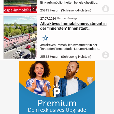
Einkaufsmöglichkeiten bei gleichzeitig
ruhigem Wohnumfeld:
Leben auf zwei
6
Vollgeschosse:
Sonnige Terrasse
25813 Husum (Schleswig-Holstein)
Richtung Süden, Carport und
Gartenschuppen mit TOP Energiewert...
27.07.2026
Partner-Anzeige
Attraktives Immobilieninvestment in
der "innersten" Innenstadt
Husums/Nordsee, Rote Pforte
Merken
Attraktives Immobilieninvestment in der
"innersten" Innenstadt Husums/Nordsee,
Rote Pforte
4 Gewerbeeinheiten - davon
9
eine renommierte Zahnarztpraxis - und 3
25813 Husum (Schleswig-Holstein)
Wohnungen, Teilkeller, alle Einheiten gut...