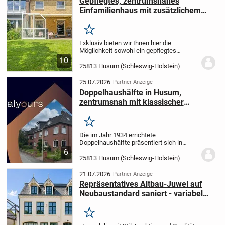
Gepflegtes, zentrumsnahes
Einfamilienhaus mit zusätzlichem
Baugrundstück gegen Höchstgebot
Merken
Exklusiv bieten wir Ihnen hier die
Möglichkeit sowohl ein gepflegtes
Einfamilienhaus in Sackgassenlage, als
10
auch ein traumhaft gelegenes 769 m²
25813 Husum (Schleswig-Holstein)
großes Baugrundstück mit separater,
gesicherter Zuwegung...
25.07.2026
Partner-Anzeige
Doppelhaushälfte in Husum,
zentrumsnah mit klassischer
Rotklinkerfassade und ruhigem
Garten
Merken
Die im Jahr 1934 errichtete
Doppelhaushälfte präsentiert sich in
typisch norddeutscher Klinkerbauweise
6
mit einer charakteristischen
25813 Husum (Schleswig-Holstein)
Rotklinkerfassade und einem markanten
Halbwalmdach. Die zeitlose...
21.07.2026
Partner-Anzeige
Repräsentatives Altbau-Juwel auf
Neubaustandard saniert - variabel
nutzbar
Merken