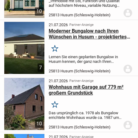
_Immobilie mit Stil, Funktion und Qualität
auf höchstem Niveau
_variable Nutzung
als Bürohaus oder als Wohn- und
10
Geschäftshaus
_außergewöhnliches und
25813 Husum (Schleswig-Holstein)
ansprechendes
Erscheinungsbild
_historische...
21.07.2026
Partner-Anzeige
Moderner Bungalow nach Ihren
Wünschen in Husum - projektiertes
Ausbauhaus
Merken
Lernen Sie einen geplanten Bungalow in
Husum kennen, der ganz nach Ihren
Vorgaben realisiert werden kann. Auf
7
einer Ebene verteilt, erwarten Sie 4 Räume
25813 Husum (Schleswig-Holstein)
und insgesamt 107,17 m² Wohnfläche -
perfekt...
21.07.2026
Partner-Anzeige
Wohnhaus mit Garage auf 779 m²
großem Grundstück
Merken
Das ursprünglich ca. 1978 als Bungalow
errichtete Wohnhaus wurde ca. 1987 um
ein Dachgeschoss aufgestockt und bietet
10
damit interessante Möglichkeiten zur
25813 Husum (Schleswig-Holstein)
individuellen Nutzung und
Weiterentwicklung....
21.07.2026
Partner-Anzeige