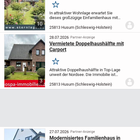
Merken
In attraktiver Wohnlage erwartet Sie
dieses großzügige Einfamilienhaus mit
ca. 200 m² Wohnfläche. Im Jahr 2008
10
wurde die Immobilie umfassend
25813 Husum (Schleswig-Holstein)
grundsaniert und verbindet eine solide
Bauweise mit...
28.07.2026
Partner-Anzeige
Vermietete Doppelhaushälfte mit
Carport
Merken
Attraktive Doppelhaushälfte in Top-Lage
unweit der Nordsee. Die Immobilie ist
derzeit fest vermietet, Netto-Kaltmiete ca.
3
700,-- € pro Monat.
Zur Immobilie gehören
25813 Husum (Schleswig-Holstein)
ein Einzelcarport mit Abstellraum...
27.07.2026
Partner-Anzeige
Modernisiertes Familienhaus in