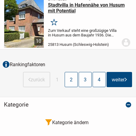
Stadtvilla in Hafennähe von Husum
mit Potential
Merken
Zum Verkauf steht eine großzügige Villa
in Husum aus dem Baujahr 1936. Die
letzte Renovierung fand 2009 statt. Das
10
Haus bietet mit ca. 200 m² Wohnfläche
25813 Husum (Schleswig-Holstein)
und einem Grundstück von rund 809 m²
viel Platz...
Rankingfaktoren
zurück
1
2
3
4
weiter
Kategorie
Kategorie ändern