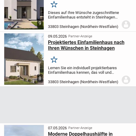
Merken
Dieses auf Ihre Wünsche zugeschnittene
Einfamilienhaus entsteht in Steinhagen
und bietet Ihnen mit seinen 5 Zimmern
9
auf 193,71 m² Wohnfläche viel Raum für
33803 Steinhagen (Nordrhein-Westfalen)
Wohnträume. Das zweigeschossige Haus
steht...
09.05.2026
Partner-Anzeige
Projektiertes Einfamilienhaus nach
Ihren Wünschen in Steinhagen
Merken
Lernen Sie ein individuell projektierbares
Einfamilienhaus kennen, das voll und
ganz auf Ihre Vorstellungen
8
zugeschnitten wird. Mit ca. 142,23 m²
33803 Steinhagen (Nordrhein-Westfalen)
Wohnfläche und insgesamt vier Zimmern
bietet dieses...
07.05.2026
Partner-Anzeige
Moderne Doppelhaushälfte in