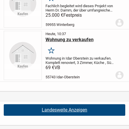
Merken
Fachlich begleitet wird dieses Projekt von
Herrn Dr. Damm, der über umfangreiche
internationale Erfahrung als
25.000 €
Festpreis
Projektmanager in der
Gesundheitsbranche sowie in der
59955 Winterberg
Vermittlung von Fachkräften...
Heute, 10:37
Wohnung zu verkaufen
Merken
Wohnung in Idar Oberstein zu verkaufen.
Komplett renoviert, 3 Zimmer, Küche , Süd
Balkon, Bad, sehr gute Bus Verbindung,
69 €
VB
ruhig gelegen, Provision frei, direkt vom
Eigentümer zu verkaufen.
Preis :...
55743 Idar-Oberstein
Landesweite Anzeigen