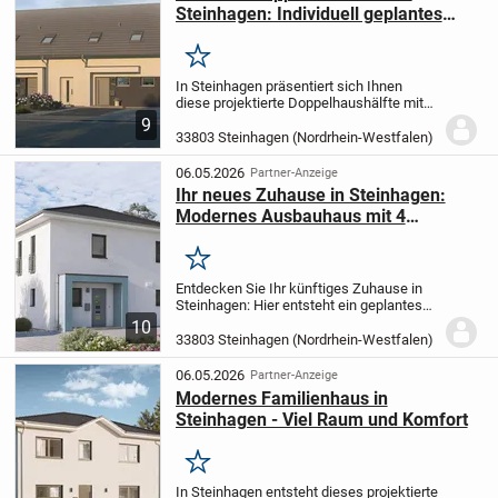
Steinhagen: Individuell geplantes
Eigenheim
Merken
In Steinhagen präsentiert sich Ihnen
diese projektierte Doppelhaushälfte mit
131,18 m² Wohnfläche, verteilt auf zwei
9
Etagen und insgesamt vier Zimmern. Mit
33803 Steinhagen (Nordrhein-Westfalen)
drei Schlafzimmern, einem modern
ausgestatte...
06.05.2026
Partner-Anzeige
Ihr neues Zuhause in Steinhagen:
Modernes Ausbauhaus mit 4
Zimmern
Merken
Entdecken Sie Ihr künftiges Zuhause in
Steinhagen: Hier entsteht ein geplantes
Ausbauhaus mit vier Zimmern und 119,90
10
m² Wohnfläche, das ganz nach Ihren
33803 Steinhagen (Nordrhein-Westfalen)
Wünschen und Vorstellungen realisiert
wird. Das...
06.05.2026
Partner-Anzeige
Modernes Familienhaus in
Steinhagen - Viel Raum und Komfort
Merken
In Steinhagen entsteht dieses projektierte