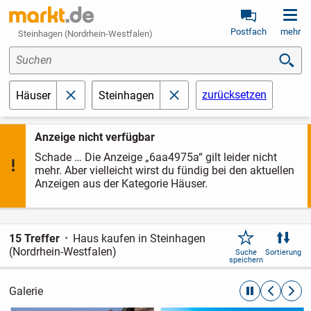
Postfach
mehr
Steinhagen (Nordrhein-Westfalen)
Suchen
zurücksetzen
Häuser
Steinhagen
schließen
schließen
Anzeige nicht verfügbar
Schade … Die Anzeige „6aa4975a“ gilt leider nicht
mehr. Aber vielleicht wirst du fündig bei den aktuellen
Anzeigen aus der Kategorie Häuser.
15 Treffer
Haus kaufen in Steinhagen
(Nordrhein-Westfalen)
Suche
Sortierung
speichern
Galerie
automatische R
zurückblät
weite