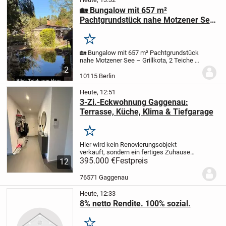
🏡 Bungalow mit 657 m²
Pachtgrundstück nahe Motzener See
– Grillkota, 2 Teiche & komplette
Ausstattung
Merken
🏡 Bungalow mit 657 m² Pachtgrundstück
nahe Motzener See – Grillkota, 2 Teiche &
komplette Ausstattung
59.900 € VB | AB
2
SOFORT VERFÜGBAR
Ein besonderer
10115 Berlin
Rückzugsort im Grünen – ankommen,
abschalten und...
Heute, 12:51
3-Zi.-Eckwohnung Gaggenau:
Terrasse, Küche, Klima & Tiefgarage
Merken
Hier wird kein Renovierungsobjekt
verkauft, sondern ein fertiges Zuhause
zum Einziehen.
395.000 €
Festpreis
Die moderne 3-Zimmer-
12
Eckwohnung mit 89 m² Wohnfläche liegt
im Erdgeschoss eines gepflegten
76571 Gaggenau
Mehrfamilienhauses....
Heute, 12:33
8% netto Rendite. 100% sozial.