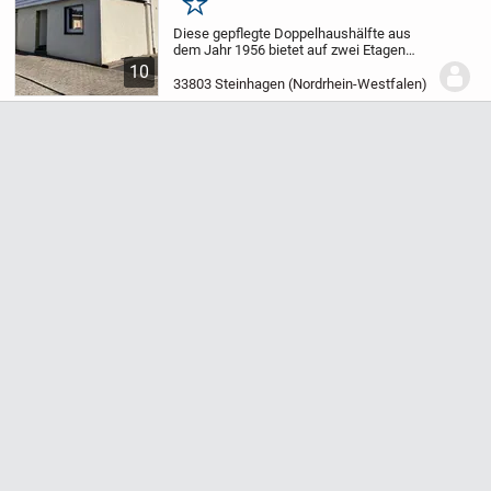
Merken
Diese gepflegte Doppelhaushälfte aus
dem Jahr 1956 bietet auf zwei Etagen
eine Wohnfläche von ca. 110 m² und
10
befindet sich auf einem ca. 372 m²
33803 Steinhagen (Nordrhein-Westfalen)
großen Grundstück. Das Haus verfügt
über vier Zimmer...