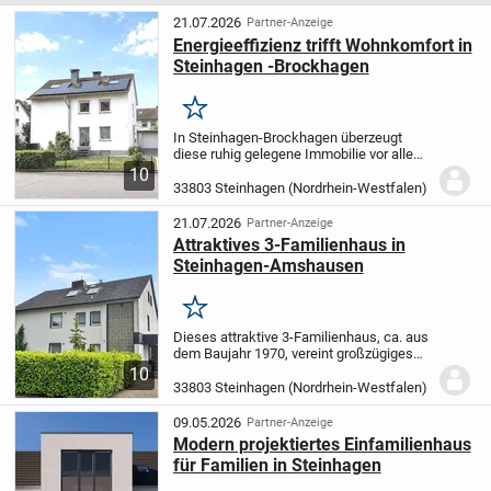
21.07.2026
Partner-Anzeige
Energieeffizienz trifft Wohnkomfort in
Steinhagen -Brockhagen
Merken
In Steinhagen-Brockhagen überzeugt
diese ruhig gelegene Immobilie vor allem
durch ihre Zukunftssicherheit. Das
10
freistehende Zweifamilienhaus wurde in
33803 Steinhagen (Nordrhein-Westfalen)
den vergangenen Jahren umfassend
modernisiert und...
21.07.2026
Partner-Anzeige
Attraktives 3-Familienhaus in
Steinhagen-Amshausen
Merken
Dieses attraktive 3-Familienhaus, ca. aus
dem Baujahr 1970, vereint großzügiges
Wohnen, vielseitige
10
Nutzungsmöglichkeiten und ein
33803 Steinhagen (Nordrhein-Westfalen)
weitläufiges Grundstück in einer
ansprechenden Wohnlage.
Auf einem
09.05.2026
Partner-Anzeige
ca....
Modern projektiertes Einfamilienhaus
für Familien in Steinhagen