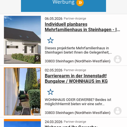
06.05.2026
Partner-Anzeige
Individuell planbares
Mehrfamilienhaus in Steinhagen - Ihr
neues Zuhause nach Maß
Merken
Dieses projektierte Mehrfamilienhaus in
Steinhagen bietet Ihnen die Gelegenheit,
Ihr zukünftiges Eigenheim ganz nach
9
Ihren persönlichen Vorstellungen zu
33803 Steinhagen (Nordrhein-Westfalen)
gestalten. Die großzügig bemessene
Wohnfläche...
02.05.2026
Partner-Anzeige
Barrierearm in der Innenstadt!
Bungalow / WOHNHAUS im KG
Merken
WOHNHAUS ODER GEWERBE? Beides ist
möglich!
Hiermit bieten wir eine sehr
gepflegte und repräsentative Immobilie im
10
Zentrum von Steinhagen an.
Die Immobilie
33803 Steinhagen (Nordrhein-Westfalen)
in Form eines Bungalows eignet sich gut
für...
24.03.2026
Partner-Anzeige