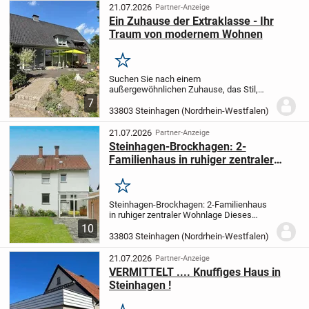
Badezimmer und einem...
21.07.2026
Partner-Anzeige
Ein Zuhause der Extraklasse - Ihr
Traum von modernem Wohnen
Merken
Suchen Sie nach einem
außergewöhnlichen Zuhause, das Stil,
Raum und Vielseitigkeit vereint? Diese
7
exklusive Immobilie im Außenbereich von
33803 Steinhagen (Nordrhein-Westfalen)
Steinhagen wird Sie begeistern.
Mit ihrer
offenen, lichtdurch...
21.07.2026
Partner-Anzeige
Steinhagen-Brockhagen: 2-
Familienhaus in ruhiger zentraler
Wohnlage
Merken
Steinhagen-Brockhagen: 2-Familienhaus
in ruhiger zentraler Wohnlage Dieses
attraktive Zweifamilienhaus in
10
Steinhagen-Brockhagen bietet einen
33803 Steinhagen (Nordrhein-Westfalen)
großzügigen Garten, eine Einzelgarage
und viel Platz für...
21.07.2026
Partner-Anzeige
VERMITTELT .... Knuffiges Haus in
Steinhagen !