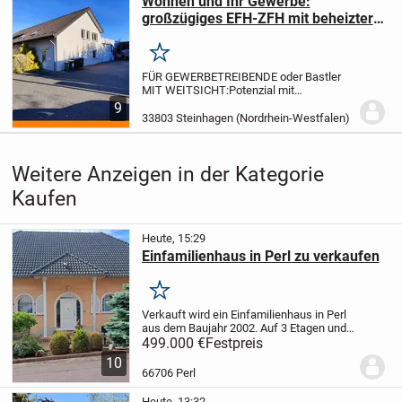
Wohnen und Ihr Gewerbe:
großzügiges EFH-ZFH mit beheizter
Gewerbehalle
Merken
FÜR GEWERBETREIBENDE oder Bastler
MIT WEITSICHT:
Potenzial mit
Perspektive für Handwerker und
9
Kleinunternehmer - dieses EFH / ZFH mit
33803 Steinhagen (Nordrhein-Westfalen)
angebauter Gewerbehalle wird Sie
begeistern!
Im EG befinden sich...
Weitere Anzeigen in der Kategorie
Kaufen
Heute, 15:29
Einfamilienhaus in Perl zu verkaufen
Merken
Verkauft wird ein Einfamilienhaus in Perl
aus dem Baujahr 2002. Auf 3 Etagen und
178m2 sind 2 Bäder und ein GästeWC,
499.000 €
Festpreis
Küche und 7 Zimmer . Zusätzlich noch 1
10
begehbarer Kleiderschrank, 2
66706 Perl
Abstellkammern...
Heute, 13:32