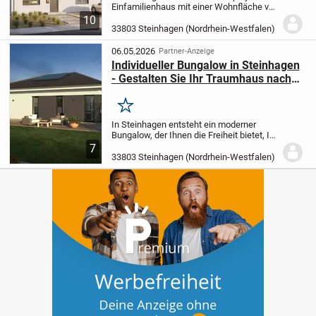
Einfamilienhaus mit einer Wohnfläche von
181,77 m² und insgesamt sechs Zimmern
10
- ideal für Familien, die Wert auf Freiraum
33803 Steinhagen (Nordrhein-Westfalen)
legen. Fünf Schlafzimmer, ein...
06.05.2026
Partner-Anzeige
Individueller Bungalow in Steinhagen
- Gestalten Sie Ihr Traumhaus nach
Ihren Wünschen
Merken
In Steinhagen entsteht ein moderner
Bungalow, der Ihnen die Freiheit bietet, Ihr
neues Zuhause nach Ihren eigenen Ideen
7
zu planen. Die 4 Zimmer verteilen sich auf
33803 Steinhagen (Nordrhein-Westfalen)
einer Ebene und bieten mit ca. 107,17...