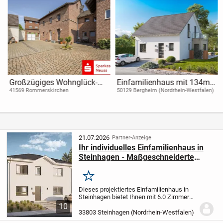
Großzügiges Wohnglück-
Einfamilienhaus mit 134m²
Stilvolles Familiendomizil
in Bergheim als
41569 Rommerskirchen
50129 Bergheim (Nordrhein-Westfalen)
auf traumhaftem
Neubauprojekt
Grundstück
21.07.2026
Partner-Anzeige
Ihr individuelles Einfamilienhaus in
Steinhagen - Maßgeschneiderte
Wohnträume nach Ihren Wünschen
Merken
Dieses projektiertes Einfamilienhaus in
Steinhagen bietet Ihnen mit 6.0 Zimmern
auf 181,77 m² Wohnfläche genügend
10
Raum für Ihre Familie. Mit 5
33803 Steinhagen (Nordrhein-Westfalen)
Schlafzimmern, einem modernen