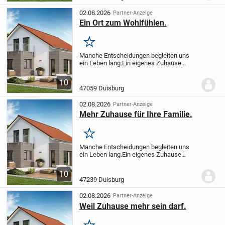
Bedürfnissen...
02.08.2026
Partner-Anzeige
Ein Ort zum Wohlfühlen.
Merken
Manche Entscheidungen begleiten uns
ein Leben lang.
Ein eigenes Zuhause
gehört dazu.
Deshalb setzen wir auf
moderne Wohnkonzepte, intelligente
10
Grundrisse und Lösungen, die sich Ihren
47059 Duisburg
Bedürfnissen...
02.08.2026
Partner-Anzeige
Mehr Zuhause für Ihre Familie.
Merken
Manche Entscheidungen begleiten uns
ein Leben lang.
Ein eigenes Zuhause
gehört dazu.
Deshalb setzen wir auf
moderne Wohnkonzepte, intelligente
10
Grundrisse und Lösungen, die sich Ihren
47239 Duisburg
Bedürfnissen...
02.08.2026
Partner-Anzeige
Weil Zuhause mehr sein darf.