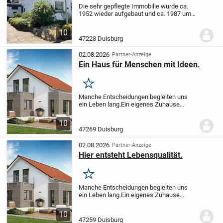
Die sehr gepflegte Immobilie wurde ca.
1952 wieder aufgebaut und ca. 1987 um
einen Anbau erweitert. In diesem Zug
wurde das Objekt den technischen
10
Erfordernissen angepasst. Beheizt wird
47228 Duisburg
das Objekt...
02.08.2026
Partner-Anzeige
Ein Haus für Menschen mit Ideen.
Merken
Manche Entscheidungen begleiten uns
ein Leben lang.
Ein eigenes Zuhause
gehört dazu.
Deshalb setzen wir auf
moderne Wohnkonzepte, intelligente
10
Grundrisse und Lösungen, die sich Ihren
47269 Duisburg
Bedürfnissen...
02.08.2026
Partner-Anzeige
Hier entsteht Lebensqualität.
Merken
Manche Entscheidungen begleiten uns
ein Leben lang.
Ein eigenes Zuhause
gehört dazu.
Deshalb setzen wir auf
moderne Wohnkonzepte, intelligente
10
Grundrisse und Lösungen, die sich Ihren
47259 Duisburg