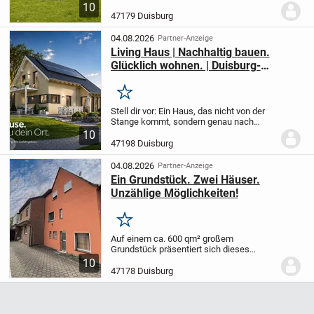
persönliche Rückzugsorte
10
schafft.
Manche Häuser bieten viel Platz.
47179 Duisburg
Andere schenken Geborgenheit. Dieses
Zuhause vereint beides auf ganz...
04.08.2026
Partner-Anzeige
Living Haus | Nachhaltig bauen.
Glücklich wohnen. | Duisburg-
Homberg | KfW 40 & QNG
Merken
Stell dir vor: Ein Haus, das nicht von der
Stange kommt, sondern genau nach
deinen Wünschen und Vorstellungen
10
geplant und gebaut wird. Das ist dein
47198 Duisburg
Living Haus in Duisburg - ein
Einfamilienhaus, das...
04.08.2026
Partner-Anzeige
Ein Grundstück. Zwei Häuser.
Unzählige Möglichkeiten!
Merken
Auf einem ca. 600 qm² großem
Grundstück präsentiert sich dieses
vielseitige Immobilienensemble mit zwei
10
eigenständigen Wohnhäusern und
47178 Duisburg
zahlreichen Nutzungsmöglichkeiten.
Das
straßenseitige Haupthaus...