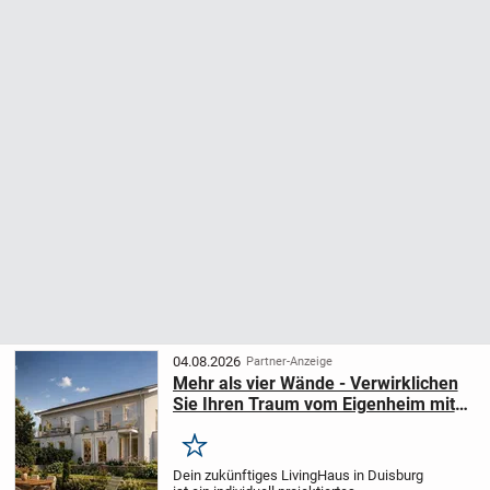
04.08.2026
Partner-Anzeige
Mehr als vier Wände - Verwirklichen
Sie Ihren Traum vom Eigenheim mit
einem individuell geplanten Zuhause.
Merken
Dein zukünftiges LivingHaus in Duisburg