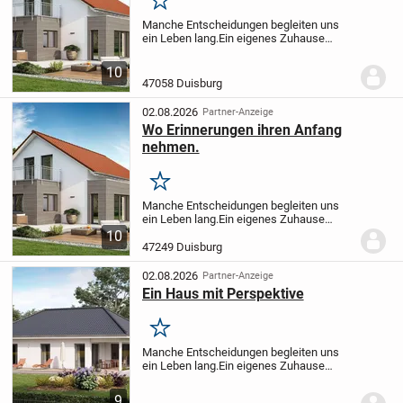
Merken
Manche Entscheidungen begleiten uns
ein Leben lang.
Ein eigenes Zuhause
gehört dazu.
Deshalb setzen wir auf
moderne Wohnkonzepte, intelligente
10
Grundrisse und Lösungen, die sich Ihren
47058 Duisburg
Bedürfnissen...
02.08.2026
Partner-Anzeige
Wo Erinnerungen ihren Anfang
nehmen.
Merken
Manche Entscheidungen begleiten uns
ein Leben lang.
Ein eigenes Zuhause
gehört dazu.
Deshalb setzen wir auf
10
moderne Wohnkonzepte, intelligente
47249 Duisburg
Grundrisse und Lösungen, die sich Ihren
Bedürfnissen...
02.08.2026
Partner-Anzeige
Ein Haus mit Perspektive
Merken
Manche Entscheidungen begleiten uns
ein Leben lang.
Ein eigenes Zuhause
gehört dazu.
Deshalb setzen wir auf
moderne Wohnkonzepte, intelligente
9