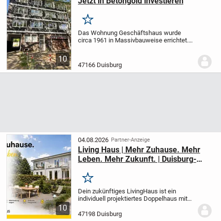
Jetzt in Betongold investieren
Merken
Das Wohnung Geschäftshaus wurde
circa 1961 in Massivbauweise errichtet.
Es ist unterkellert und wird durch eine
Gaszentralheizung beheizt.
Die
10
Wohnfläche von ca. 715 m² verteilt sich
47166 Duisburg
auf 11...
04.08.2026
Partner-Anzeige
Living Haus | Mehr Zuhause. Mehr
Leben. Mehr Zukunft. | Duisburg-
Homberg | KfW 40 & QNG
Merken
Dein zukünftiges LivingHaus ist ein
individuell projektiertes Doppelhaus mit
klassischem Satteldach, das genau nach
10
deinen Wünschen und Vorstellungen
47198 Duisburg
gefertigt wird. Die Architektur besticht