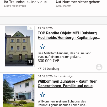
Ihr Traumhaus - individuell,
Auf Nummer sicher gehen:
nachhaltig, modern!
Ein Neubau für eine
53894 Mechernich
59067 Hamm
sorgenfreie Zukunft
12.07.2026
TOP Rendite Objekt MFH Duisburg
Hochheide/Homberg ; Kapitanlage
mit solider Rendite
Merken
Das Mehrfamilienhaus, das ca. im Jahr
1903 auf einem 378 m² großen
Grundstück erbaut wurde, verfügt über 7
330.000 €
VB
11
Wohneinheiten. Die Immobilie ist
komplett vermietet. Das
47198 Duisburg
Mehrfamilienhaus bietet insgesamt...
04.08.2026
Partner-Anzeige
Willkommen Zuhause - Raum fuer
Generationen, Familie und neue
Lebensgeschichten
Merken
Willkommen in einem Zuhause, das
Raum für gemeinsames Leben und