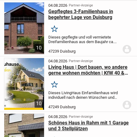
durch...
04.08.2026
Partner-Anzeige
Gepflegtes 3-Familienhaus in
begehrter Lage von Duisburg
Merken
Dieses gepflegte und voll vermietete
Dreifamilienhaus aus dem Baujahr ca.
1982 befindet sich in einer der
10
begehrtesten Wohnlagen von Duisburg-
47239 Duisburg
Rumeln-Kaldenhausen und bietet
Kapitalanlegern eine...
04.08.2026
Partner-Anzeige
Living Haus | Dort bauen, wo andere
gerne wohnen möchten | KfW 40 &
QNG
Merken
Dieses LivingHaus Einfamilienhaus wird
individuell nach deinen Wünschen und
Vorstellungen projektiert und gefertigt. Mit
10
einer Wohnfläche von 125 m² auf einem
47249 Duisburg
großzügigen 640 m² Grundstück bietet
dir...
04.08.2026
Partner-Anzeige
Schönes Haus in Rahm mit 1 Garage
und 3 Stellplätzen