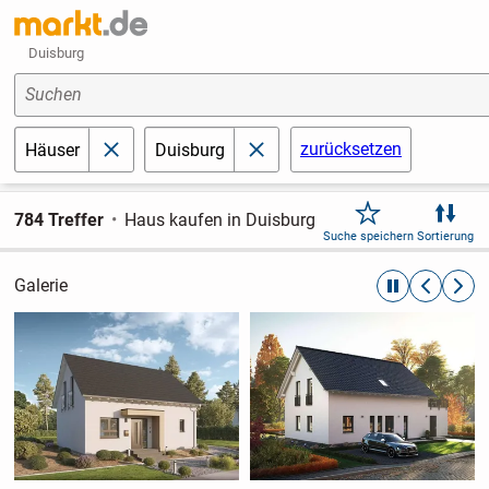
Duisburg
Suchen
zurücksetzen
Häuser
Duisburg
schließen
schließen
784 Treffer
Haus kaufen in Duisburg
Suche speichern
Sortierung
Galerie
automatische R
zurückblät
weite