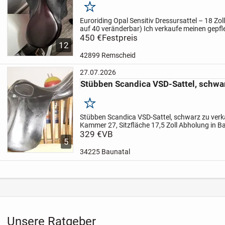
Merken
Euroriding Opal Sensitiv Dressursattel – 18 Zol
auf 40 veränderbar)
Ich verkaufe meinen gepfl
Opal Sensitiv Dressursattel in der Farbe Schwa
450 €
Festpreis
12
42899 Remscheid
27.07.2026
Stübben Scandica VSD-Sattel, schwa
Merken
Stübben Scandica VSD-Sattel, schwarz zu verk
Kammer 27, Sitzfläche 17,5 Zoll
Abholung in B
Kaution ausprobiert werden
329 €
VB
Beide Sättel sind i
5
34225 Baunatal
Unsere Ratgeber