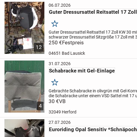
06.07.2026
Guter Dressursattel Reitsattel 17 Zo
Merken
Guter Dressursattel Reitsattel 17 Zoll KW 30 m
schwarzer Dressursattel Sitzgröße 17 Zoll mit
mit selber wechselbarem Kopfeisen, Hersteller Da
250 €
Festpreis
12
04651 Bad Lausick
31.07.2026
Schabracke mit Gel-Einlage
Merken
Gebrachte Schabracke in olivgrün mit Gel-Korr
die Schabracke unter einem VSD Sattel mit 17 
paar Haare sind leider noch vorhanden.
30 €
VB
Da die 
4
32049 Herford
27.07.2026
Euroriding Opal Sensitiv *Schnäpoc