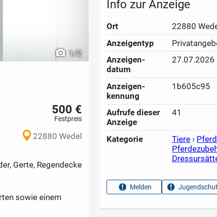
Info zur Anzeige
Ort
22880 Wede
Anzeigen­typ
Privatangeb
1
/
2
Anzeigen­
27.07.2026
datum
Anzeigen­
1b605c95
kennung
500 €
Aufrufe dieser
41
Festpreis
Anzeige
22880 Wedel
Kategorie
Tiere
›
Pfer
Pferdezube
Dressursätt
eder, Gerte, Regendecke
Melden
Jugendschut
urten sowie einem