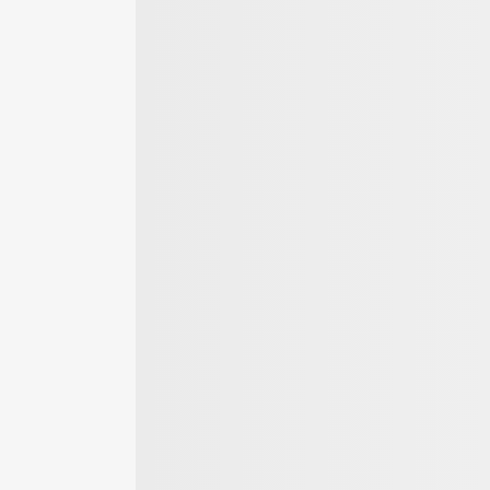
ierrassen
ierarten von
m Überblick