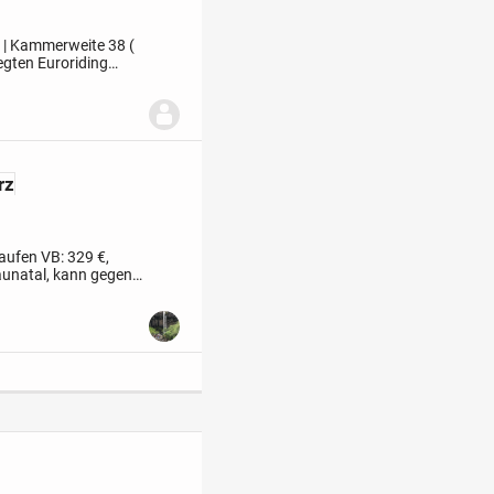
l | Kammerweite 38 (
egten Euroriding
rz.
Der Sattel...
rz
aufen VB: 329 €,
aunatal, kann gegen
n einem guten...