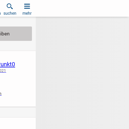
h
suchen
mehr
unkt0
2021
iziert
n