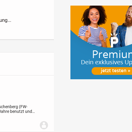
ung...
ischenberg (FW-
 Jahre benutzt und
tos. Sitzfläche 17"