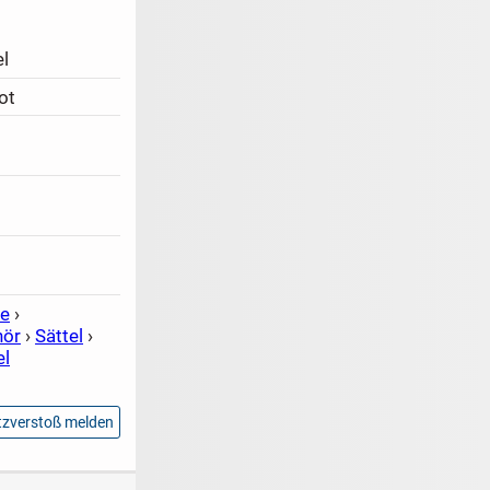
l
ot
de
›
hör
›
Sättel
›
el
zverstoß melden