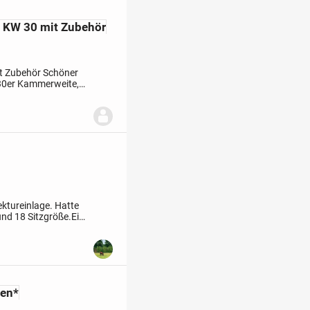
ll KW 30 mit Zubehör
it Zubehör
Schöner
 30er Kammerweite,
slö bei Tattini,...
ektureinlage. Hatte
und 18 Sitzgröße.
Ein
neue EU-Richtlinie...
hen*