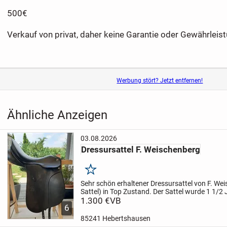
500€
Verkauf von privat, daher keine Garantie oder Gewährleist
Werbung stört? Jetzt entfernen!
Ähnliche Anzeigen
03.08.2026
Dressursattel F. Weischenberg
Merken
Sehr schön erhaltener Dressursattel von F. We
Sattel) in Top Zustand. Der Sattel wurde 1 1/2
weißt keine Defekte auf. Das zeigen auch die Fo
1.300 €
VB
6
und...
85241 Hebertshausen