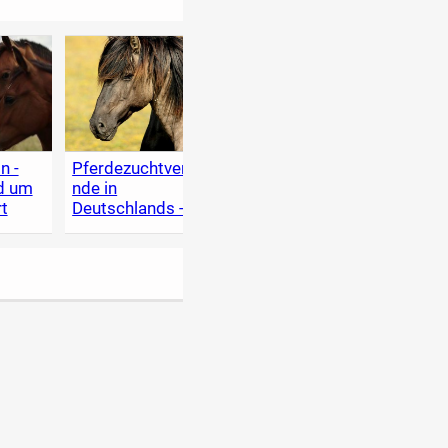
n -
Pferdezuchtverbä
Pferdefotos für
Haust
nd um
nde in
den Verkauf:
und T
t
Deutschlands - A
Tipps für
A-Z i
bis Z
Kleinanzeigen