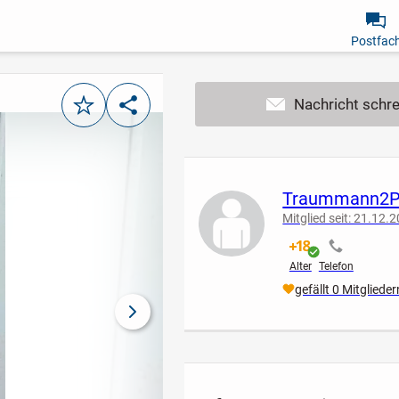
Postfac
Merken
Teilen
Traummann2P
Mitglied seit: 21.12.
verifiziert
nicht verif
Alter
Telefon
gefällt 0 Mitglieder
nächstes Bild