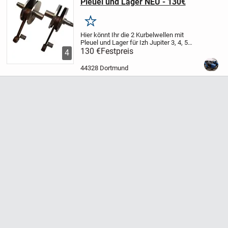
Pleuel und Lager NEU - 130€
Merken
Hier könnt Ihr die 2 Kurbelwellen mit
Pleuel und Lager für Izh Jupiter 3, 4, 5
Motoren erwerben.
130 €
Festpreis
Der Versand innerhalb
4
Deutschlands kostet 6,99€ per Hermes.
Ich habe weitere neue Ersatzteile für...
44328 Dortmund