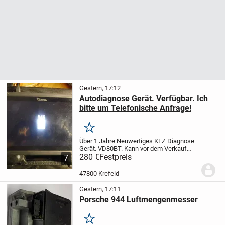
Gestern, 17:12
Autodiagnose Gerät. Verfügbar. Ich
bitte um Telefonische Anfrage!
Merken
Über 1 Jahre Neuwertiges KFZ Diagnose
Gerät. VD80BT. Kann vor dem Verkauf
noch Getestet werden, wird aber nach
280 €
Festpreis
7
dem Verkauf auf Werkseinstellung
Zurückgesetzt.
Ich bevorzuge eine
47800 Krefeld
Selbstabholung.
...
Gestern, 17:11
Porsche 944 Luftmengenmesser
Merken