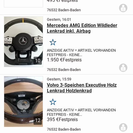
495 €
Festpreis
Mercedes-Benz G Klasse W463/W461
(LHD)
Artikelbeschreibung:
76532 Baden-Baden
Gebrauchtartikel mit Nutzungspuren
✅...
Gestern, 16:01
Mercedes AMG Edition Wildleder
Lenkrad inkl. Airbag
Merken
ANZEIGE AKTIV = ARTIKEL VORHANDEN
FESTPREIS - KEINE
PREISREDUZIERUNG
1.950 €
Festpreis
Für viele
10
Enthusiasten besteht das richtige
Sportlenkrad aus einem handfesten
76532 Baden-Baden
Leder. Ein kräftiger Lenkradkranz aus
echtem...
Gestern, 15:59
Volvo 3-Speichen Executive Holz
Lenkrad Holzlenkrad
Merken
ANZEIGE AKTIV = ARTIKEL VORHANDEN
FESTPREIS - KEINE
PREISREDUZIERUNG
395 €
Festpreis
Für viele
12
Enthusiasten besteht das richtige
Sportlenkrad aus Holz. Ein kräftiger
76532 Baden-Baden
Holzkranz aus echtem Walnussholz mit