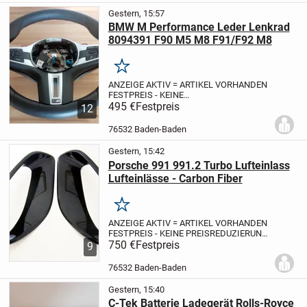
drei...
Gestern, 15:57
BMW M Performance Leder Lenkrad
8094391 F90 M5 M8 F91/F92 M8
Merken
ANZEIGE AKTIV = ARTIKEL VORHANDEN
FESTPREIS - KEINE
PREISREDUZIERUNG
495 €
Festpreis
Für viele
12
Enthusiasten besteht das richtige
Sportlenkrad aus einem handfesten
76532 Baden-Baden
Leder. Ein kräftiger Lenkradkranz aus
echtem Leder...
Gestern, 15:42
Porsche 991 991.2 Turbo Lufteinlass
Lufteinlässe - Carbon Fiber
Merken
ANZEIGE AKTIV = ARTIKEL VORHANDEN
FESTPREIS - KEINE PREISREDUZIERUNG
Edles ECHTCARBON - keine Laminierung
750 €
Festpreis
9
!!!
Diese edlen Bauteile aus ECHTCARBON
(finish = hochglanzpoliert), werden ganz...
76532 Baden-Baden
Gestern, 15:40
C-Tek Batterie Ladegerät Rolls-Royce