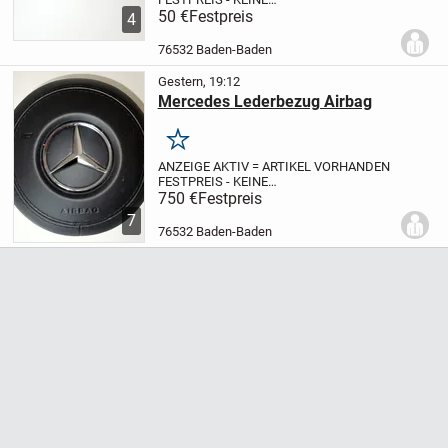
PREISREDUZIERUNG
50 €
Festpreis
VW Amarok
4
Zusatzbremsleuchte 3.
Bremsleuchte
Laderaumbeleuchtung
76532 Baden-Baden
2H6945097C
Artikelbeschreibung:Lagerartikel
mit geg....
Gestern, 19:12
Mercedes Lederbezug Airbag
Merken
ANZEIGE AKTIV = ARTIKEL VORHANDEN
FESTPREIS - KEINE
PREISREDUZIERUNG
Mercedes
750 €
Festpreis
Lederbezug Airbag (1x)
Verbaubarkeit bitte
7
selbst prüfen - anhand der Teilenummer
76532 Baden-Baden
s. Bilder
Artikelbeschreibung:
...