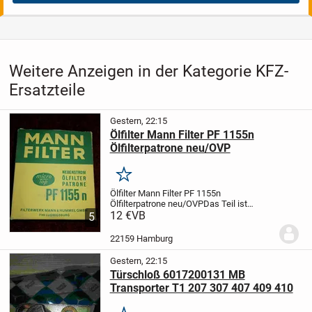
Weitere Anzeigen in der Kategorie KFZ-
Ersatzteile
Gestern, 22:15
Ölfilter Mann Filter PF 1155n
Ölfilterpatrone neu/OVP
Merken
Ölfilter Mann Filter PF 1155n
Ölfilterpatrone neu/OVP
Das Teil ist
unbenutzt, neu und noch original verpackt.
12 €
VB
5
Ein Versand z.B. als kostengünstiges
Hermes-Päckchen/Paket (versichert) ist
22159 Hamburg
auch...
Gestern, 22:15
Türschloß 6017200131 MB
Transporter T1 207 307 407 409 410