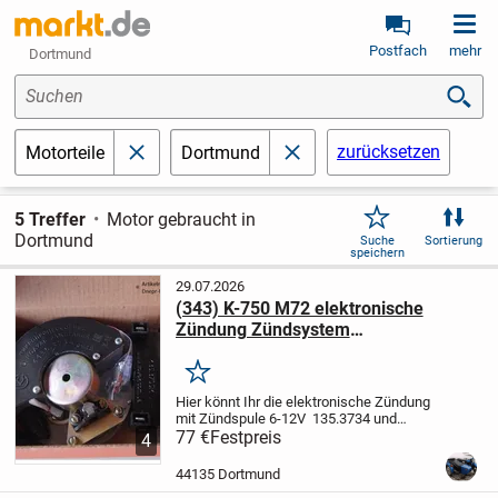
Postfach
mehr
Dortmund
Suchen
zurücksetzen
Motorteile
Dortmund
schließen
schließen
5 Treffer
Motor gebraucht in
Dortmund
Suche
Sortierung
speichern
29.07.2026
(343) K-750 M72 elektronische
Zündung Zündsystem
Mikroprozessor 6-12V mit Zündspule
SOVEK
Merken
Hier könnt Ihr die elektronische Zündung
mit Zündspule 6-12V 135.3734 und
1135.3734 für K-750, M61-66, M72, Jawa
77 €
Festpreis
4
350, MT9, MT12 erwerben.
Sovek. Made
in Ukraine.
Der Schaltplan wird in
44135 Dortmund
deutscher...