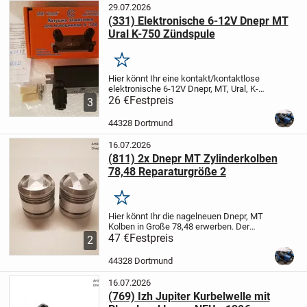
29.07.2026
(331) Elektronische 6-12V Dnepr MT
Ural K-750 Zündspule
Merken
Hier könnt Ihr eine kontakt/kontaktlose
elektronische 6-12V Dnepr, MT, Ural, K-
750 Zündspule SOVEK erwerben.
26 €
Festpreis
3
204.3705М – für Kontakt-Zündung (6V)
135.3705М –für kontaktlöse Zündung
44328 Dortmund
Nach dem Kauf...
16.07.2026
(811) 2x Dnepr MT Zylinderkolben
78,48 Reparaturgröße 2
Merken
Hier könnt Ihr die nagelneuen Dnepr, MT
Kolben in Große 78,48 erwerben.
Der
Preis ist für 2 Kolben!
47 €
Festpreis
Der Artikelverkauf
2
erfolgt wie in der obigen Auktion
beschrieben und wie auf den Fotos
44328 Dortmund
abgebildet....
16.07.2026
(769) Izh Jupiter Kurbelwelle mit