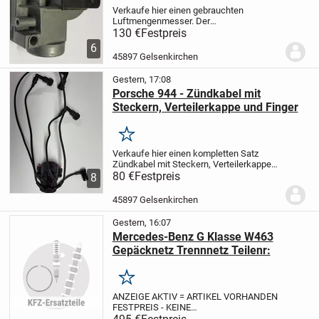
Verkaufe hier einen gebrauchten
Luftmengenmesser. Der
Luftmengenmesser wurde aus einem
130 €
Festpreis
fahrbereiten Porsche 944 ausgebaut.
Das
6
ist eine Privatverkauf. Wegen der neuen
45897 Gelsenkirchen
Gesetzesbestimmungen erfolgt der...
Gestern, 17:08
Porsche 944 - Zündkabel mit
Steckern, Verteilerkappe und Finger
Merken
Verkaufe hier einen kompletten Satz
Zündkabel mit Steckern, Verteilerkappe
und Verteilerfinger. Die Ersatzteile sind
80 €
Festpreis
8
gebraucht und haben ca. 20.000 km
gelaufen.
Das ist eine Privatverkauf.
45897 Gelsenkirchen
Wegen der...
Gestern, 16:07
Mercedes-Benz G Klasse W463
Gepäcknetz Trennnetz Teilenr:
Merken
ANZEIGE AKTIV = ARTIKEL VORHANDEN
FESTPREIS - KEINE
PREISREDUZIERUNG
Trennnetz für