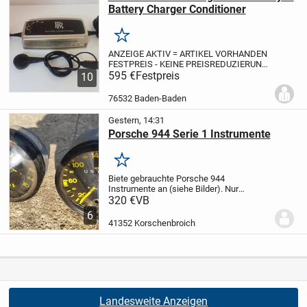
Battery Charger Conditioner
Merken
ANZEIGE AKTIV = ARTIKEL VORHANDEN
FESTPREIS - KEINE PREISREDUZIERUNG
Dieses C-Tek Batterie Ladegerät von Rolls
595 €
Festpreis
10
Royce ist ein Hochleistungs-
Batterieladegerät, speziell entwickelt für
76532 Baden-Baden
die Modelle...
Gestern, 14:31
Porsche 944 Serie 1 Instrumente
Merken
Biete gebrauchte Porsche 944
Instrumente an (siehe Bilder). Nur
komplett abzugeben.
Versand gegen
320 €
VB
Aufpreis möglich.
Der Verkauf erfolgt
6
unter Ausschluss jeglicher
41352 Korschenbroich
Gewährleistung.
Landesweite Anzeigen