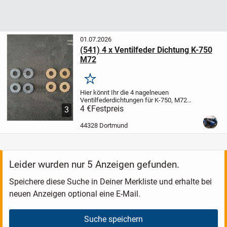
01.07.2026
(541) 4 x Ventilfeder Dichtung K-750
M72
Merken
Hier könnt Ihr die 4 nagelneuen
Ventilfederdichtungen für K-750, M72
erwerben
4 €
Festpreis
Material: Kork oder Paronit
Der
3
angegebene Preis ist für 4 Dichtungen.
Der Versand innerhalb Deutschland per
44328 Dortmund
Hermes...
Leider wurden nur 5 Anzeigen gefunden.
Speichere diese Suche in Deiner Merkliste und erhalte bei
neuen Anzeigen optional eine E-Mail.
Suche speichern