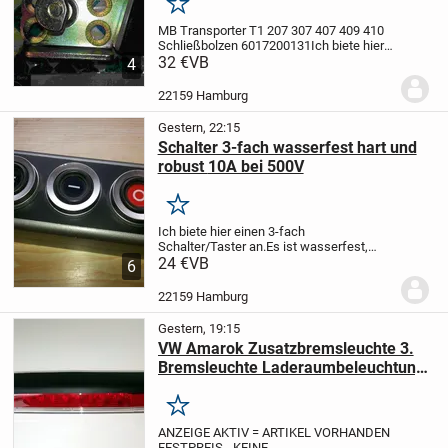
Merken
MB Transporter T1 207 307 407 409 410
Schließbolzen 6017200131
Ich biete hier
einen neuen unbenutzen Schließbolzen
32 €
VB
4
für ein Türschloss (rechts) original von
Mercedes an.
In original Verpackung, nur
22159 Hamburg
für...
Gestern, 22:15
Schalter 3-fach wasserfest hart und
robust 10A bei 500V
Merken
Ich biete hier einen 3-fach
Schalter/Taster an.
Es ist wasserfest,
sehr hart und robust.
24 €
VB
Die drei Tastschalter
6
können 10A bei 500V (DIN 0660)
Ein
Versand z.B. als kostengünstiges
22159 Hamburg
Hermes-Päckchen...
Gestern, 19:15
VW Amarok Zusatzbremsleuchte 3.
Bremsleuchte Laderaumbeleuchtung
2H6945097C
Merken
ANZEIGE AKTIV = ARTIKEL VORHANDEN
FESTPREIS - KEINE