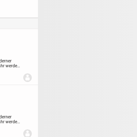
m Garten
Genießen
Wohneinheiten in
Kernen zu verkaufen
derner
ahr werden.
derner
ahr werden.