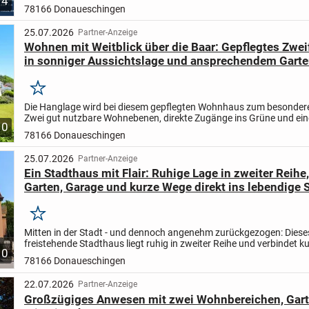
4
78166 Donaueschingen
25.07.2026
Partner-Anzeige
Wohnen mit Weitblick über die Baar: Gepflegtes Zwe
in sonniger Aussichtslage und ansprechendem Garte
Garagen in DS-Grüningen
Merken
Die Hanglage wird bei diesem gepflegten Wohnhaus zum besonderen
Zwei gut nutzbare Wohnebenen, direkte Zugänge ins Grüne und ei
10
Aussicht eröffnen vielseitige Möglichkeiten. Die...
78166 Donaueschingen
25.07.2026
Partner-Anzeige
Ein Stadthaus mit Flair: Ruhige Lage in zweiter Reihe
Garten, Garage und kurze Wege direkt ins lebendige
von Donaueschingen!
Merken
Mitten in der Stadt - und dennoch angenehm zurückgezogen: Diese
freistehende Stadthaus liegt ruhig in zweiter Reihe und verbindet 
10
mit einem überraschend privaten Wohngefühl. Ein Zuhause,...
78166 Donaueschingen
22.07.2026
Partner-Anzeige
Großzügiges Anwesen mit zwei Wohnbereichen, Gar