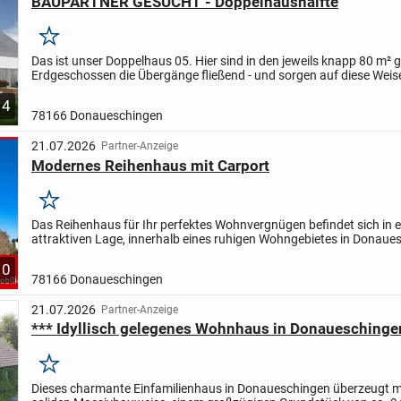
BAUPARTNER GESUCHT - Doppelhaushälfte
Merken
Das ist unser Doppelhaus 05. Hier sind in den jeweils knapp 80 m² 
Erdgeschossen die Übergänge fließend - und sorgen auf diese Weise
außergewöhnliches Wohnerlebnis. Das zentral gelegene...
4
78166 Donaueschingen
21.07.2026
Partner-Anzeige
Modernes Reihenhaus mit Carport
Merken
Das Reihenhaus für Ihr perfektes Wohnvergnügen befindet sich in e
attraktiven Lage, innerhalb eines ruhigen Wohngebietes in Donaue
Hier profitieren die Bewohner einerseits von einer...
10
78166 Donaueschingen
21.07.2026
Partner-Anzeige
*** Idyllisch gelegenes Wohnhaus in Donaueschingen
Merken
Dieses charmante Einfamilienhaus in Donaueschingen überzeugt mi