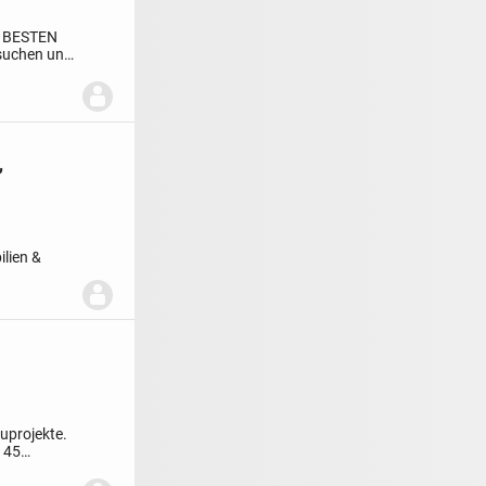
 BESTEN
 suchen und
,
lien &
mobil...
uprojekte.
 45