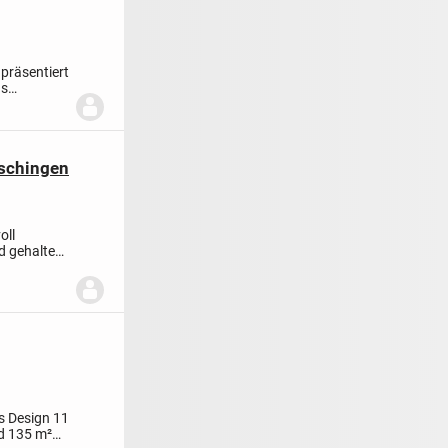
präsentiert
us
...
eschingen
oll
d gehalten,
us Design 11
nd 135 m²