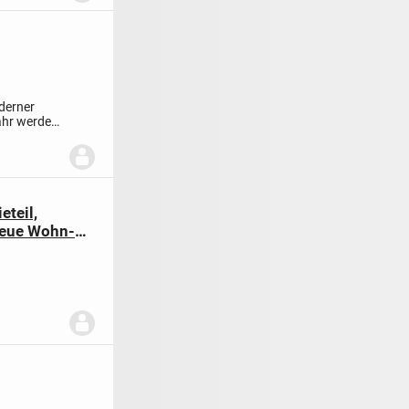
derner
ahr werden.
teil,
neue Wohn-
,