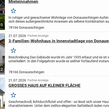
Mieteinnahmen
Merken
In ruhiger und gewachsener Wohnlage von Donaueschingen-Aufen 
sich dieses außergewöhnliche Anwesen als seltene Kombination a
10
modernem Scheunenausbau, historischem Altbau und großzügigem
78166 Donaueschingen
21.07.2026
Partner-Anzeige
3-Familien-Wohnhaus in Innenstadtlage von Donau
Merken
Beschreibung Das Gebäude wurde im Jahr 1935 erbaut und es ist v
unterkellert. In den Folgejahren wurde es seither fortlaufend Instan
modernisiert und soweit erforderlich erneuert. Im...
2
78166 Donaueschingen
21.07.2026
Partner-Anzeige
GROSSES HAUS AUF KLEINER FLÄCHE
Merken
Geschmackvoll, lichtdurchflutet und offen - so lässt sich unser Ha
charakterisieren. Unter dem zeitlos-eleganten Satteldach laden ru