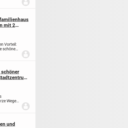
ifamilienhaus
n mit 2
 Vorteil:
ne schöne
, schöner
 Stadtzentrum
s
kurze Wege
ten und