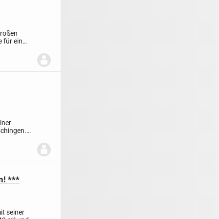
großen
 für ein
iner
schingen.
! ***
t seiner