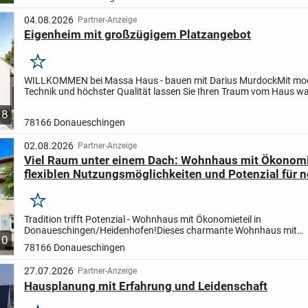
04.08.2026
Partner-Anzeige
Eigenheim mit großzügigem Platzangebot
Merken
WILLKOMMEN bei Massa Haus - bauen mit Darius Murdock
Mit mo
Technik und höchster Qualität lassen Sie Ihren Traum vom Haus w
Mit dem Marktführer MASSA HAUS starten wir gemeinsam in Ihr...
8
78166 Donaueschingen
02.08.2026
Partner-Anzeige
Viel Raum unter einem Dach: Wohnhaus mit Ökonomie
flexiblen Nutzungsmöglichkeiten und Potenzial für 
und Lebensideen!
Merken
Tradition trifft Potenzial - Wohnhaus mit Ökonomieteil in
Donaueschingen/Heidenhofen!
Dieses charmante Wohnhaus mit
10
Ökonomieteil, das vor 1900 erbaut wurde, liegt in einer malerischen
78166 Donaueschingen
ländlichen...
27.07.2026
Partner-Anzeige
Hausplanung mit Erfahrung und Leidenschaft