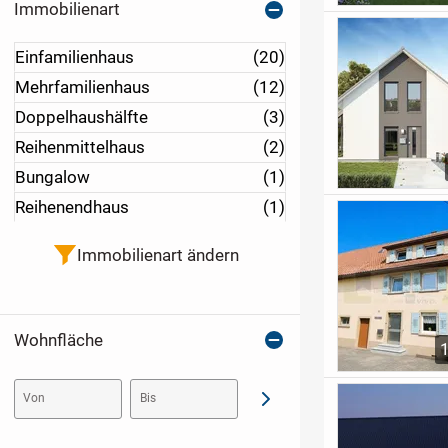
Immobilienart
Einfamilienhaus
(20)
Mehrfamilienhaus
(12)
Doppelhaushälfte
(3)
Reihenmittelhaus
(2)
Bungalow
(1)
Reihenendhaus
(1)
Immobilienart ändern
Wohnfläche
Von
Bis
Abschicken