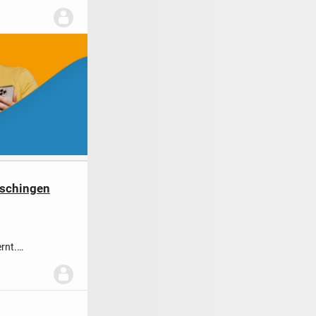
eschingen
rnt.