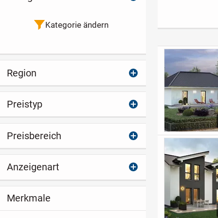
flexiblen
Bungalow in ruhiger
Entwicklungs
Nutzungsmöglichke
Lage von Biberach
zial in Lauter
iten!
verkaufen
Kategorie ändern
Region
Preistyp
Preisbereich
Anzeigenart
Merkmale