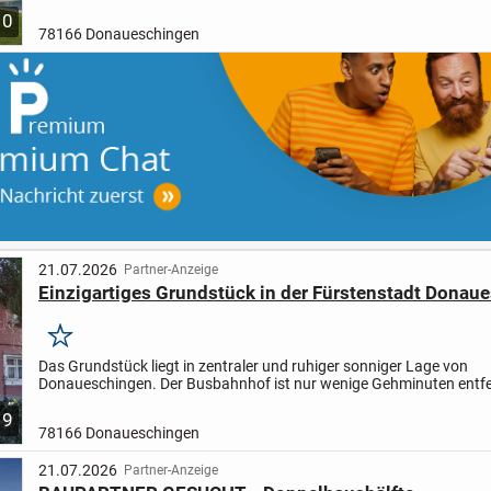
Wohnfläche zum Leben, Wohlfühlen und Träumen...
10
78166 Donaueschingen
21.07.2026
Partner-Anzeige
Einzigartiges Grundstück in der Fürstenstadt Donau
Merken
Das Grundstück liegt in zentraler und ruhiger sonniger Lage von
Donaueschingen.
Der Busbahnhof ist nur wenige Gehminuten entfe
Ebenfalls sind Sie in wenigen Minuten in der ansprechenden...
9
78166 Donaueschingen
21.07.2026
Partner-Anzeige