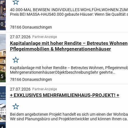
Merken
40.000-MAL BEWISEN: INDIVIDUELLES WOHLFÜHLWOHNEN ZUM
Preis BEI MASSA-HAUS
40.000 gebaute Häuser: Wenn Sie Qualität
dabei auf ein ausgewogenes Preis-Leistungs-Verhältnis achten,...
10
78166 Donaueschingen
27.07.2026
Partner-Anzeige
Kapitalanlage mit hoher Rendite – Betreutes Wohnen
Pflegeimmobilien & Mehrgenerationenhäuser
Merken
Kapitalanlage mit hoher Rendite – Betreutes Wohnen, Pflegeimmobi
Mehrgenerationenhäuser
Objektbeschreibung
Sehr geehrte
5
Immobilieninteressenten,
Die Investition in zukunftssichere Wohnim
78166 Donaueschingen
27.07.2026
Partner-Anzeige
+ EXKLUSIVES MEHRFAMILIENHAUS-PROJEKT! +
Merken
Bei dem angebotenen Projekt handelt es sich um einen der Wohnba
Wir sind Planungsbüro und Projektentwickler und können Ihnen ca.
fertigentwickelte Mehrfamilienhaus Projekte im Geschoßwohn...