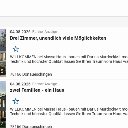
poten
Zuhause -
Wohnen mit KfW-
große
bach zu
vereinbaren Sie
55-Effizienz
JETZT einen Termin
04.08.2026
Partner-Anzeige
Drei Zimmer, unendlich viele Möglichkeiten
Merken
WILLKOMMEN bei Massa Haus - bauen mit Darius Murdock
Mit mo
Technik und höchster Qualität lassen Sie Ihren Traum vom Haus w
Mit dem Marktführer MASSA HAUS starten wir gemeinsam in Ihr...
5
78166 Donaueschingen
04.08.2026
Partner-Anzeige
zwei Familien - ein Haus
Merken
WILLKOMMEN bei Massa Haus - bauen mit Darius Murdock
Mit mo
Technik und höchster Qualität lassen Sie Ihren Traum vom Haus w
Mit dem Marktführer MASSA HAUS starten wir gemeinsam in Ihr...
7
78166 Donaueschingen