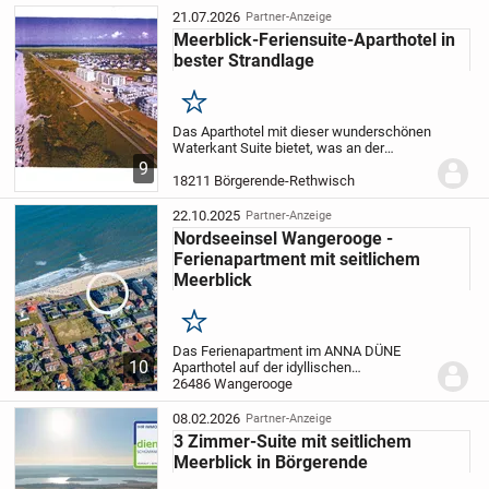
idealen Lage nur wenige Schritte zum...
21.07.2026
Partner-Anzeige
Meerblick-Feriensuite-Aparthotel in
bester Strandlage
Merken
Das Aparthotel mit dieser wunderschönen
Waterkant Suite bietet, was an der
Ostseeküste nur noch sehr schwer zu
9
finden ist - beste Premium-Lage direkt am
18211 Börgerende-Rethwisch
Strandzugang gepaart mit einem 680 m²
großen...
22.10.2025
Partner-Anzeige
Nordseeinsel Wangerooge -
Ferienapartment mit seitlichem
Meerblick
Merken
Das Ferienapartment im ANNA DÜNE
10
Aparthotel auf der idyllischen
Nordseeinsel Wangerooge bietet nicht nur
26486 Wangerooge
eine traumhafte Lage, sondern auch
einen seitlichen Meerblick. Mit einer
08.02.2026
Partner-Anzeige
Wohnfläche von ca. 46...
3 Zimmer-Suite mit seitlichem
Meerblick in Börgerende