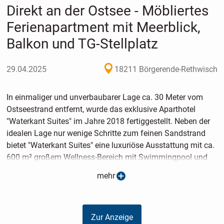
Direkt an der Ostsee - Möbliertes
Ferienapartment mit Meerblick,
Balkon und TG-Stellplatz
29.04.2025
18211 Börgerende-Rethwisch
In einmaliger und unverbaubarer Lage ca. 30 Meter vom
Ostseestrand entfernt, wurde das exklusive Aparthotel
"Waterkant Suites" im Jahre 2018 fertiggestellt. Neben der
idealen Lage nur wenige Schritte zum feinen Sandstrand
bietet "Waterkant Suites" eine luxuriöse Ausstattung mit ca.
600 m² großem Wellness-Bereich mit Swimmingpool und
Saunalandschaft, Inhouse-Gastronomie, Rezeption und
mehr
Tiefgarage. Darüber hinaus verfügt die Hotelanlage über
eine Rezeption, Lobby, Münzwaschmaschinen und einen
Fahrradabstellraum in der Tiefgarage. Das hier zum
Zur Anzeige
Verkauf stehende 2-Zimmer-Ferienapartment (Suite 2.42)