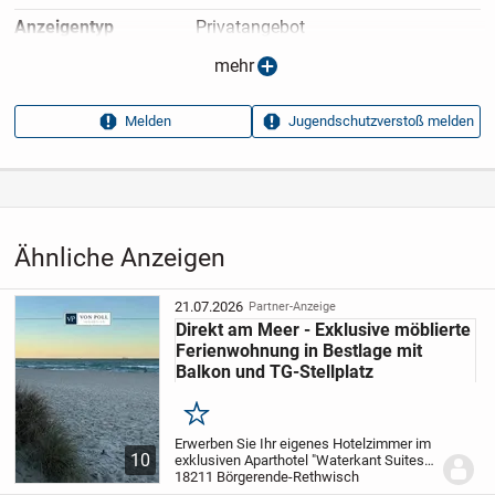
Anzeigen­typ
Privatangebot
Anzeigen­datum
29.04.2025
mehr
Anzeigen­kennung
75fcbdd0
Melden
Jugendschutzverstoß melden
Aufrufe dieser
24
Anzeige
Kategorie
Immobilien
›
Kaufen
›
Wohnungen
Ähnliche Anzeigen
21.07.2026
Partner-Anzeige
Direkt am Meer - Exklusive möblierte
Ferienwohnung in Bestlage mit
Balkon und TG-Stellplatz
Merken
Erwerben Sie Ihr eigenes Hotelzimmer im
10
exklusiven Aparthotel "Waterkant Suites".
Das Hotel befindet sich direkt am Strand
18211 Börgerende-Rethwisch
des Ostseebades Börgerende. Neben der