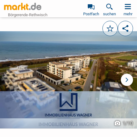
Postfach
suchen
mehr
Börgerende-Rethwisch
Merken
Teile
vorheriges Bild
näch
1
/
10