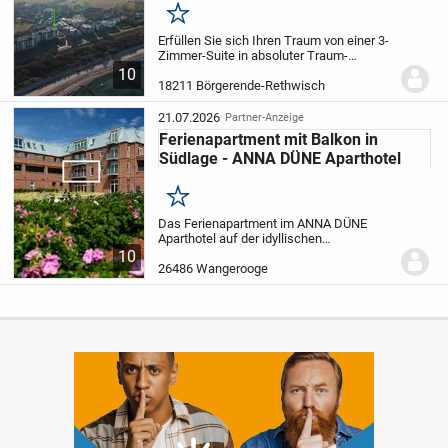
Merken
Erfüllen Sie sich Ihren Traum von einer 3-
Zimmer-Suite in absoluter Traum-
Lage!
Diese Eigentumswohnung befindet
10
sich in dem Aparthotel "Waterkant Suites"
18211 Börgerende-Rethwisch
in Börgerende, mit direkter Strandlage,...
21.07.2026
Partner-Anzeige
Ferienapartment mit Balkon in
Südlage - ANNA DÜNE Aparthotel
Merken
Das Ferienapartment im ANNA DÜNE
Aparthotel auf der idyllischen
Nordseeinsel Wangerooge bietet nicht nur
10
eine traumhafte Lage des Objekts,
26486 Wangerooge
sondern auch einen tollen Balkon in
Südlage. Mit einer...