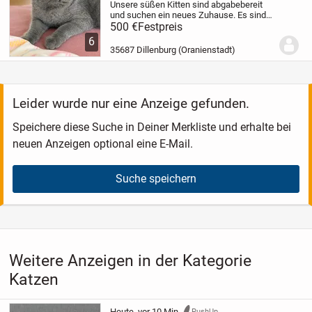
Unsere süßen Kitten sind abgabebereit
und suchen ein neues Zuhause. Es sind
nur noch 2 Weibchen zu haben. Sie sind
500 €
Festpreis
gesund und verspielt. Fressen Nass,
6
Trockenfutter und sind stubenrein.
Bei
35687 Dillenburg (Oranienstadt)
Fragen...
Leider wurde nur eine Anzeige gefunden.
Speichere diese Suche in Deiner Merkliste und erhalte bei
neuen Anzeigen optional eine E-Mail.
Suche speichern
Weitere Anzeigen in der Kategorie
Katzen
Heute, vor 10 Min.
PushUp