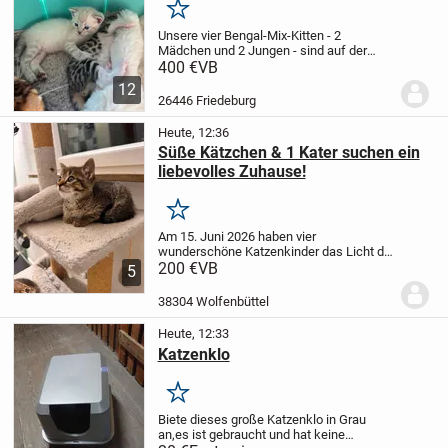
Merken
Unsere vier Bengal-Mix-Kitten - 2
Mädchen und 2 Jungen - sind auf der
Suche nach einem liebevollen Zuhause.
400 €
VB
Die Kleinen sind am 05.7.26 geboren,
12
gesund und entwickeln sich
26446 Friedeburg
hervorragend.
Sie...
Heute, 12:36
Süße Kätzchen & 1 Kater suchen ein
liebevolles Zuhause!
Merken
Am 15. Juni 2026 haben vier
wunderschöne Katzenkinder das Licht der
Welt erblickt: 3 kleine Kätzchen (weiblich)
200 €
VB
5
und 1 kleiner Kater (männlich).
Die
Kleinen entwickeln sich prächtig, sind
38304 Wolfenbüttel
bereits...
Heute, 12:33
Katzenklo
Merken
Biete dieses große Katzenklo in Grau
an,
es ist gebraucht und hat keine