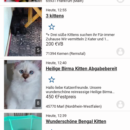
65931 Frankfurt (Main)
Wohnungskatze.
Der Vater ist ein...
Heute, 12:55
3 kittens
Merken
🐾 Drei süße Kittens suchen ihr Für-immer
Zuhause
Wir vermitteln 2 Kater und 1
Katze, geboren am 05.05.2026, in
200 €
VB
liebevolle und verantwortungsbewusste
5
Hände.
Uns ist besonders wichtig, dass
71394 Kernen (Remstal)
die...
Heute, 12:40
Heilige Birma Kitten Abgabebereit
Merken
Hallo liebe Katzenfreunde. Unsere
wunderschöne reinrassige Heilige Birma
aus unserem Hobbyzucht hat am 24.03.26
450 €
Festpreis
Nachwuchs bekommen. Das sind 4
8
gesunde Kitten. Drei Mädchen und 1
45770 Marl (Nordrhein-Westfalen)
Junge.Eine Mädchen ...
Heute, 12:39
Wunderschöne Bengal Kitten