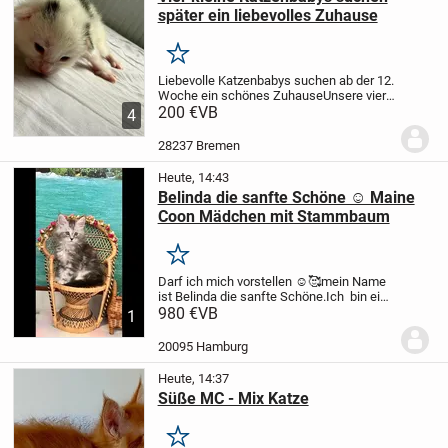
später ein liebevolles Zuhause
Merken
Liebevolle Katzenbabys suchen ab der 12.
Woche ein schönes Zuhause
Unsere vier
kleinen Katzenbabys wachsen aktuell
200 €
VB
4
liebevoll bei ihrer Mutter auf und suchen
später verantwortungsvolle Familien.
Die...
28237 Bremen
Heute, 14:43
Belinda die sanfte Schöne ☺️ Maine
Coon Mädchen mit Stammbaum
Merken
Darf ich mich vorstellen ☺️🥰mein Name
ist Belinda die sanfte Schöne.
Ich bin ein
hübsches black-Silver-tabby Maine Coon
980 €
VB
1
Mädchen mit Papieren, bin eine süße
etwas ruhigere Maus. Beobachte,
20095 Hamburg
schnurre,...
Heute, 14:37
Süße MC - Mix Katze
Merken