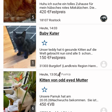
Huhu ich suche ein tolles Zuhause für
mein hübsches rotes Mixkätzchen. Die
Geschwister sind schon vermittelt.
Meine
420 €
Festpreis
Katzen sind am 11.6.26 Eltern geworden.
5
Die Kleinen wachsen liebevoll in der...
18107 Rostock
Heute, 14:03
Baby Kater
Merken
Unser teddy hat 6 gesunde Kitten auf die
Welt gebracht nun sind alle 5 schon
vermittelt übrig ist der Kater noch er sucht
150 €
Festpreis
ein warmes neues zu Hause für immer
1
geboren am 30.05.2026
31303 Burgdorf (Landkreis Region Hannover)
Heute, 13:00
PushUp
Kitten von odd eyed Mutter
Merken
Unsere Pamuk hat am
20.05.26Nachwuchs bekommen.
Sie ist
Reinrassige Britisch Kurzhaar Dame in
450 €
VB
weiß mit graue Strähne und mit Odd -
6
eyed Augen und ist reine