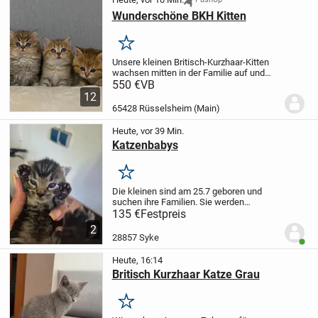
Wunderschöne BKH Kitten
Merken
Unsere kleinen Britisch-Kurzhaar-Kitten
wachsen mitten in der Familie auf und
sind sehr menschenbezogen, verspielt
550 €
VB
und neugierig. Sie kennen den Alltag mit
12
Menschen und anderen Katzen und
65428 Rüsselsheim (Main)
werden mit...
Heute, vor 39 Min.
Katzenbabys
Merken
Die kleinen sind am 25.7 geboren und
suchen ihre Familien. Sie werden
mehrfach entwurmt u stubenrein
135 €
Festpreis
abgegeben.
2
28857 Syke
Benut
Heute, 16:14
Britisch Kurzhaar Katze Grau
Merken