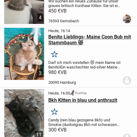
Wir suchen ein neues Zuhause für unser
graues britisch Kurzhaar Kitten. Sie ist ein
gesundes Mädchen und bereits
450 €
VB
stubenrein. Sie ist total neugierig und
4
sucht viel Liebe. Sie ist 12 Wochen alt
76593 Gernsbach
und...
Heute, 16:14
Benito Lieblings- Maine Coon Bub mit
Stammbaum 😻
Merken
Darf ich mich vorstellen 😻 mein Name ist
Benito!
Ein waschechter red-silver Maine
Coon geb. am 22.05.2026 mit
980 €
VB
3
Stammbaum.
Ich bin auch bekannt als
kleiner Charmebolzen, immer humorvoll
20095 Hamburg
super...
Heute, 16:00
PushUp
Bkh Kitten in blau und anthrazit
Merken
Candy (rein blau gezogene Bkh) und
Smokie (dunkelgrau Bkh mit schwarzen
Abzeichen) haben 6 entzückende Kitten
300 €
VB
bekommen, geb. am 22.03., drei grau und
11