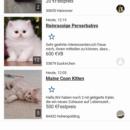
Klappe.
Wer es möchte melden,bezahlung
20 €
Festpreis
nur
bei abholung.
In Hannover nähe
2
Spannhagengarten
30655 Hannover
Heute, 12:15
Reinrassige Perserbabys
Merken
Sehr geehrte Interessenten,
ich freue
mich, Ihnen mitteilen zu können, dass
eine reinrassige Perser Katze zum
600 €
VB
Verkauf steht. Sie wurde am
12
03.07.2026geboren und ist nun bereit, ab
53879 Euskirchen
dem 03.10.2026 in ein...
Heute, 12:05
Maine Coon Kitten
Merken
Hallo,
Wir haben noch 2 rot getigerte Kater,
die ein neues Zuhause auf Lebenszeit
suchen.
Sie sind am 05.05.2026 geboren
500 €
Festpreis
und dürfen nun in ein neues Zuhause
5
umziehen.
Sie leben in einem
84432 Hohenpolding
Nichtraucher...