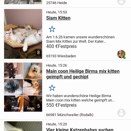
drei dunkel.Sie dürfen bald ausziehen,
25746 Heide
zwei Jungs...
Heute, 15:53
Siam Kitten
Merken
Am 1.6.26 kamen unsere wunderschönen
Siam Mix Kitten zur Welt. Der Kater
(Vater) ist ein reinrassiger Siam und die
400 €
Festpreis
Mutter-Katze ist ein Mix.
Die Kitten
8
wachsen liebevoll in einer Familie auf in
65193 Wiesbaden
Benut
der...
Heute, 15:26
Main coon Heilige Birma mix kitten
geimpft und gechipt
Merken
Wir haben wunderschöne Heilige Birma
Main coon mix kitten welche geimpft und
gechipt sind mit blauen eu ausweis. Die
550 €
Festpreis
5
Mutterkatze ist auf sämtliche Krankheiten
getestet und negativ !! Selbstverständlic...
66981 Münchweiler (Rodalb)
Heute, 15:20
Vier kleine Katzenbabys suchen