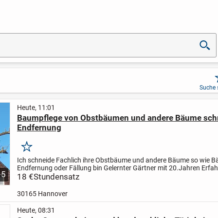
Suche 
Heute, 11:01
Baumpflege von Obstbäumen und andere Bäume sch
Endfernung
Merken
Ich schneide Fachlich ihre Obstbäume und andere Bäume so wie 
Endfernung oder Fällung bin Gelernter Gärtner mit 20.Jahren Erfa
5
andre Garten Arbeiten Abriss Arbeiten und vieles mehr bei...
18 €
Stundensatz
30165 Hannover
Heute, 08:31