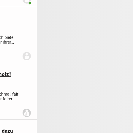
Benutzer ist online
ch biete
r Ihrer
holz?
hmal, fair
r fairer
n dazu