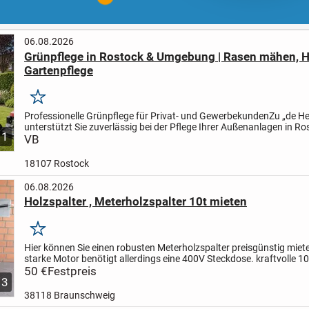
06.08.2026
Grünpflege in Rostock & Umgebung | Rasen mähen, 
Gartenpflege
Merken
Professionelle Grünpflege für Privat- und Gewerbekunden
Zu „de H
unterstützt Sie zuverlässig bei der Pflege Ihrer Außenanlagen in R
1
Umgebung.
VB
Unsere Leistungen:
• Rasen mähen und...
18107 Rostock
06.08.2026
Holzspalter , Meterholzspalter 10t mieten
Merken
Hier können Sie einen robusten Meterholzspalter preisgünstig miet
starke Motor benötigt allerdings eine 400V Steckdose.
kraftvolle 10
Spaltkraft
50 €
Festpreis
leistungsstarker Motor max. 3500 W
max....
3
38118 Braunschweig