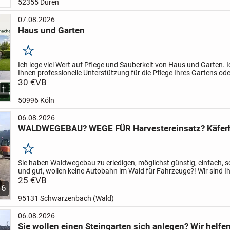
52355 Düren
07.08.2026
Haus und Garten
Merken
Ich lege viel Wert auf Pflege und Sauberkeit von Haus und Garten. I
Ihnen professionelle Unterstützung für die Pflege Ihres Gartens ode
Außenanlage. Ob Rasenmähen, Laub entfernen,...
30 €
VB
1
50996 Köln
06.08.2026
WALDWEGEBAU? WEGE FÜR Harvestereinsatz? Käfer
Merken
Sie haben Waldwegebau zu erledigen, möglichst günstig, einfach, sc
und gut, wollen keine Autobahn im Wald für Fahrzeuge?!
Wir sind Ih
Partner, seit über 50 Jahren im Waldwegebau...
25 €
VB
6
95131 Schwarzenbach (Wald)
06.08.2026
Sie wollen einen Steingarten sich anlegen? Wir helfe