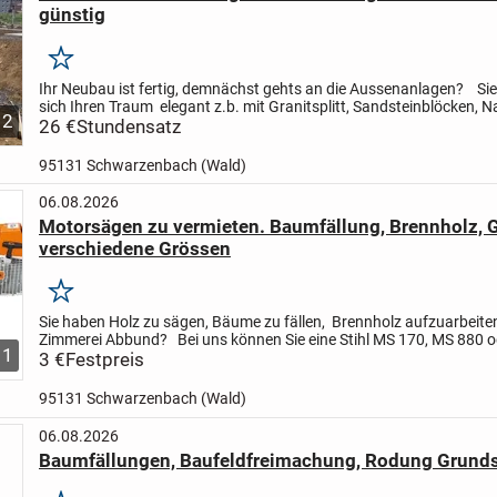
günstig
Merken
Ihr Neubau ist fertig, demnächst gehts an die Aussenanlagen?
Si
sich Ihren Traum elegant z.b. mit Granitsplitt, Sandsteinblöcken, N
12
Gabionen erfüllen?!
26 €
Stundensatz
Wir helfen Ihnen...
95131 Schwarzenbach (Wald)
06.08.2026
Motorsägen zu vermieten. Baumfällung, Brennholz, G
verschiedene Grössen
Merken
Sie haben Holz zu sägen, Bäume zu fällen, Brennholz aufzuarbeit
Zimmerei Abbund?
Bei uns können Sie eine
Stihl MS 170, MS 880 
1
mieten.
3 €
Festpreis
Stundenweise auch möglich.
Unterschied...
95131 Schwarzenbach (Wald)
06.08.2026
Baumfällungen, Baufeldfreimachung, Rodung Grund