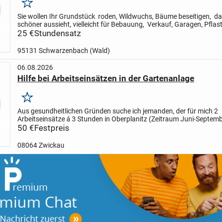
Merken
Sie wollen Ihr Grundstück roden, Wildwuchs, Bäume beseitigen, da
schöner aussieht, vielleicht für Bebauung, Verkauf, Garagen, Pflas
usw.?
25 €
Stundensatz
Wir machen das fair und günstigst!
95131 Schwarzenbach (Wald)
06.08.2026
Hilfe bei Arbeitseinsätzen in der Gartenanlage
Merken
Aus gesundheitlichen Gründen suche ich jemanden, der für mich 2
Arbeitseinsätze á 3 Stunden in Oberplanitz (Zeitraum Juni-Septemb
aber noch nicht gefixt) übernimmt. Preisangabe je...
50 €
Festpreis
08064 Zwickau