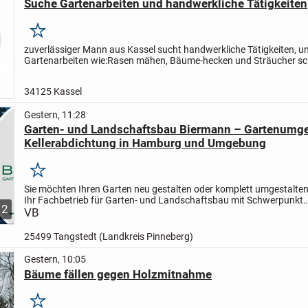
Suche Gartenarbeiten und handwerkliche Tätigkeiten
Merken
zuverlässiger Mann aus Kassel sucht handwerkliche Tätigkeiten, u
Gartenarbeiten wie:Rasen mähen, Bäume-hecken und Sträucher sc
und alle anfallenden arbeiten rund um Haus und Garten in Kassel...
34125 Kassel
Gestern, 11:28
Garten- und Landschaftsbau Biermann – Gartenumge
Kellerabdichtung in Hamburg und Umgebung
Merken
Sie möchten Ihren Garten neu gestalten oder komplett umgestalten
Ihr Fachbetrieb für Garten- und Landschaftsbau mit Schwerpunkt
12
Gartenumgestaltung und Bauwerksabdichtung .
VB
Von der ersten...
25499 Tangstedt (Landkreis Pinneberg)
Gestern, 10:05
Bäume fällen gegen Holzmitnahme
Merken