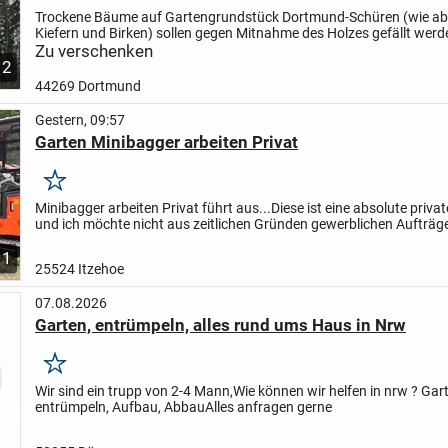
Trockene Bäume auf Gartengrundstück Dortmund-Schüren (wie abg
Kiefern und Birken) sollen gegen Mitnahme des Holzes gefällt werd
Zu verschenken
2
44269 Dortmund
Gestern, 09:57
Garten Minibagger arbeiten Privat
Merken
Minibagger arbeiten Privat führt aus...Diese ist eine absolute priva
und ich möchte nicht aus zeitlichen Gründen gewerblichen Aufträg
annehmen von Firmen.
1
25524 Itzehoe
07.08.2026
Garten, entrümpeln, alles rund ums Haus in Nrw
Merken
Wir sind ein trupp von 2-4 Mann,
Wie können wir helfen in nrw ?
Gart
entrümpeln, Aufbau, Abbau
Alles anfragen gerne