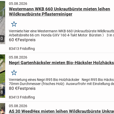
05.08.2026
Westermann WKB 660 Unkrautbürste mieten leihen
Wildkrautbürste Pflasterreiniger
Merken
Vermiete hier eine Westermann WKB 660 Unkrautbürste Wildkraut
Arbeitsbreite 66 cm
Honda GXV 160 4-Takt Motor
Bürsten 》 3 in 
10
drehende Drahtbürsten à 4 Zöpfe
60 €
Festpreis
Gewicht ca. 95 kg
...
83413 Fridolfing
05.08.2026
Negri Gartenhäcksler mieten Bio-Häcksler Holzhäcks
Merken
Vermietung eines Negri R95 Bio Holzhäcksler
Negri R95 Bio Häcks
70mm Durchmesser (frisches Holz)
Auswurfrohr mit Einstellung d
Schussweite
80 €
Festpreis
Bewegliches Sieb zur Verfeinerung ...
8
83413 Fridolfing
05.08.2026
AS 30 WeedHex mieten leihen Wildkrautbürste Unkra