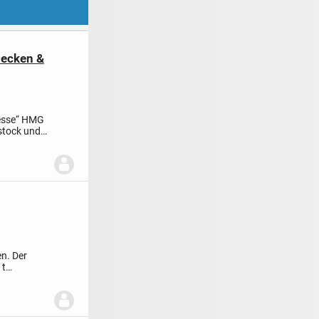
Hecken &
esse“ HMG
ostock und
en. Der
 t