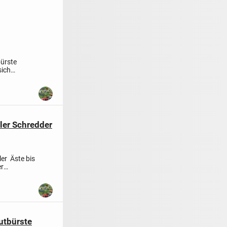
bürste
sich
ler Schredder
ler
Äste bis
er
utbürste