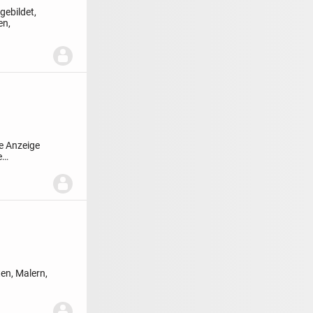
ebildet,
en,
te Anzeige
e
en, Malern,