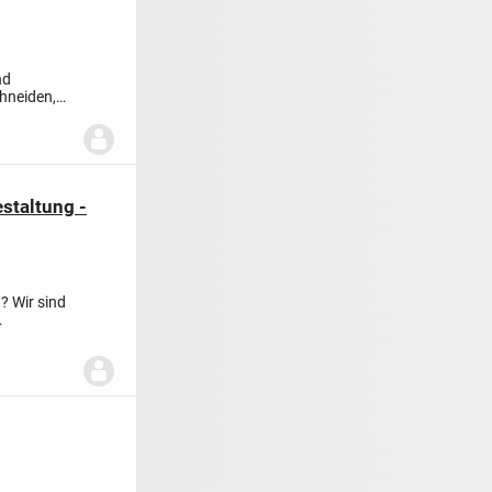
nd
hneiden,
staltung -
? Wir sind