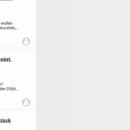
e wollen
aturstein,
eäst,
en?
oder 038AV
stück