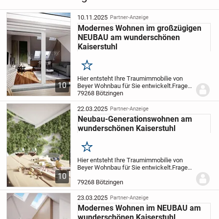
10.11.2025
Partner-Anzeige
Modernes Wohnen im großzügigen
NEUBAU am wunderschönen
Kaiserstuhl
Merken
Hier entsteht Ihre Traumimmobilie von
10
Beyer Wohnbau für Sie entwickelt.
Fragen
Sie gerne das Exposé exklusiv bei uns an,
79268 Bötzingen
um sich für die 2026 entstehenden
Wohnungen voranzumelden.
Das
22.03.2025
Partner-Anzeige
Mehrfamilienha...
Neubau-Generationswohnen am
wunderschönen Kaiserstuhl
Merken
Hier entsteht Ihre Traumimmobilie von
Beyer Wohnbau für Sie entwickelt.
Fragen
Sie gerne das Exposé exklusiv bei uns an,
10
um sich für die 2026 entstehenden
79268 Bötzingen
Wohnungen voranzumelden.
Das
Mehrfamilienha...
23.03.2025
Partner-Anzeige
Modernes Wohnen im NEUBAU am
wunderschönen Kaiserstuhl