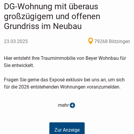
DG-Wohnung mit überaus
großzügigem und offenen
Grundriss im Neubau
23.03.2025
79268 Bötzingen
Hier entsteht Ihre Traumimmobilie von Beyer Wohnbau für
Sie entwickelt.
Fragen Sie gerne das Exposé exklusiv bei uns an, um sich
für die 2026 entstehenden Wohnungen voranzumelden.
Das Mehrfamilienhaus wird aus 4-5 Wohneinheiten
mehr
bestehen.
Im EG wird es eine barrierefreie Wohnung, im OG zwei
Zur Anzeige
Wohnungen mit großzügigen Terrassen und im DG eine