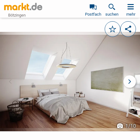
Postfach
suchen
mehr
Bötzingen
Merken
Teile
vorheriges Bild
näch
1
/
10