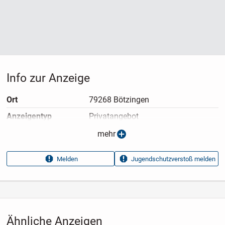
Info zur Anzeige
Ort
79268 Bötzingen
Anzeigen­typ
Privatangebot
Anzeigen­datum
23.03.2025
mehr
Anzeigen­kennung
4cae72e7
Melden
Jugendschutzverstoß melden
Aufrufe dieser
27
Anzeige
Kategorie
Immobilien
›
Kaufen
›
Wohnungen
Ähnliche Anzeigen