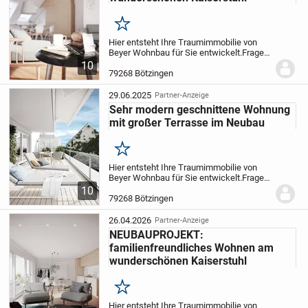
Merken
Hier entsteht Ihre Traumimmobilie von
Beyer Wohnbau für Sie entwickelt.
Fragen
Sie gerne das Exposé exklusiv bei uns an,
10
um sich für die 2026 entstehenden
79268 Bötzingen
Wohnungen voranzumelden.
Das
Mehrfamilienha...
29.06.2025
Partner-Anzeige
Sehr modern geschnittene Wohnung
mit großer Terrasse im Neubau
Merken
Hier entsteht Ihre Traumimmobilie von
Beyer Wohnbau für Sie entwickelt.
Fragen
Sie gerne das Exposé exklusiv bei uns an,
10
um sich für die 2026 entstehenden
79268 Bötzingen
Wohnungen voranzumelden.
Das
Mehrfamilienha...
26.04.2026
Partner-Anzeige
NEUBAUPROJEKT:
familienfreundliches Wohnen am
wunderschönen Kaiserstuhl
Merken
Hier entsteht Ihre Traumimmobilie von