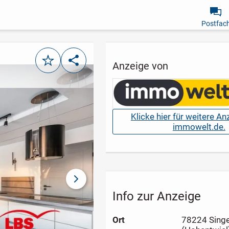
Postfac
Merken
Teilen
Anzeige von
Klicke hier für weitere A
immowelt.de.
nächstes Bild
Info zur Anzeige
Ort
78224 Sing