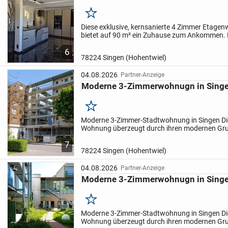
herausragende Ausstattung und das durchgängig moderne
Vorzüge eines Bestandsgebäudes mit dem hochwertigen 
Merken
Diese exklusive, kernsanierte 4 Zimmer Etage
Neubauwohnung. Die Kombination aus Premium-Materiali
bietet auf 90 m² ein Zuhause zum Ankommen. 
und den drei Stellplätzen mit optionalem Carport verleiht 
hochwertige Einbauküche und ein stilvolles B
6
ein...
dauerhafte Wertstabilität und besonderen Wohnkomfort.
78224 Singen (Hohentwiel)
04.08.2026
Partner-Anzeige
Alle im Exposé genannten Angaben beruhen auf Informat
Moderne 3-Zimmerwohnugn in Sing
Eigentümers. Änderungen und Irrtum vorbehalten. Eine Ha
ausgeschlossen.
Merken
Moderne 3-Zimmer-Stadtwohnung in Singen
D
Wohnung überzeugt durch ihren modernen Gru
lichtdurchflutete Räume und eine zentrale Lage
7
3 Zimmern bietet sie...
78224 Singen (Hohentwiel)
04.08.2026
Partner-Anzeige
Moderne 3-Zimmerwohnugn in Sing
Merken
Moderne 3-Zimmer-Stadtwohnung in Singen
D
Wohnung überzeugt durch ihren modernen Gru