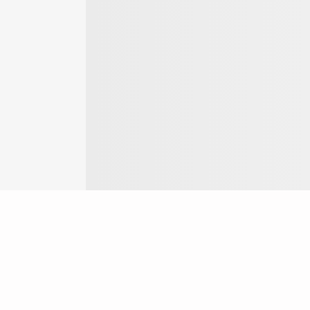
Login
ok