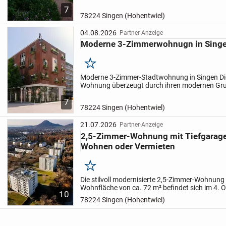
lichtdurchflutete Räume und eine zentrale Lage
7
3 Zimmern bietet sie...
78224 Singen (Hohentwiel)
04.08.2026
Partner-Anzeige
Moderne 3-Zimmerwohnugn in Sing
Merken
Moderne 3-Zimmer-Stadtwohnung in Singen
D
Wohnung überzeugt durch ihren modernen Gru
lichtdurchflutete Räume und eine zentrale Lage
7
3 Zimmern bietet sie...
78224 Singen (Hohentwiel)
21.07.2026
Partner-Anzeige
2,5-Zimmer-Wohnung mit Tiefgarage 
Wohnen oder Vermieten
Merken
Die stilvoll modernisierte 2,5-Zimmer-Wohnung 
Wohnfläche von ca. 72 m² befindet sich im 4. 
10
gepflegten Mehrfamilienhauses im beliebten N
78224 Singen (Hohentwiel)
Dank des...