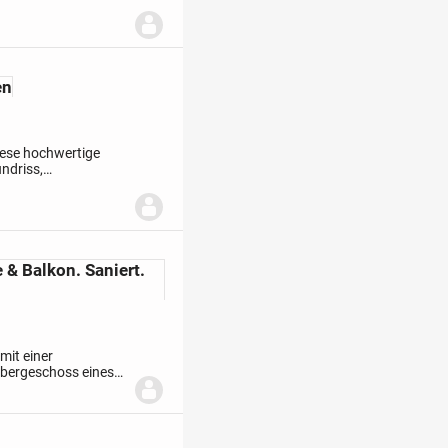
 in Singen. Auf rund
en
iese hochwertige
ndriss,
 in Singen. Auf rund
& Balkon. Saniert.
mit einer
Obergeschoss eines
orden von Singen.