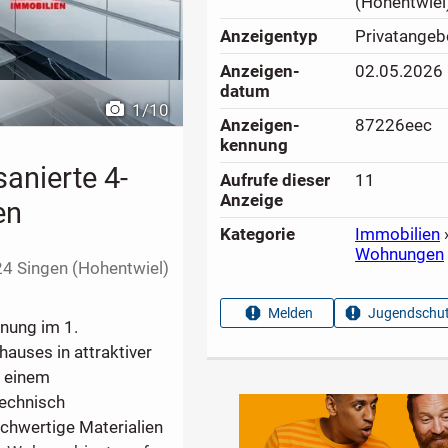
(Hohentwiel
Anzeigen­typ
Privatangeb
Anzeigen­
02.05.2026
datum
1
/
10
Anzeigen­
87226eec
kennung
sanierte 4-
Aufrufe dieser
11
Anzeige
en
Kategorie
Immobilien
Wohnungen
4 Singen (Hohentwiel)
Melden
Jugendschut
nung im 1.
auses in attraktiver
t einem
technisch
chwertige Materialien