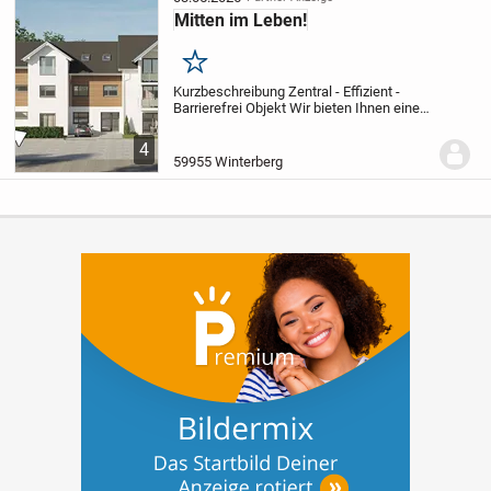
Mitten im Leben!
Merken
Kurzbeschreibung Zentral - Effizient -
Barrierefrei Objekt Wir bieten Ihnen eine
wunderschöne Neubauwohnung in bester
Wohnlage von Winterberg. Hier stimmen
4
Atmosphäre und Lebensqualität. Nicht nur
59955 Winterberg
die...