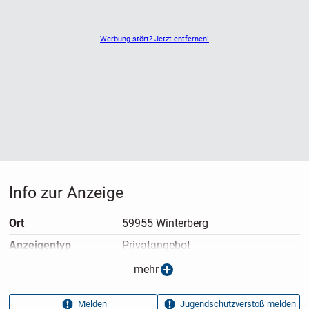
Werbung stört? Jetzt entfernen!
Info zur Anzeige
Ort
59955 Winterberg
Anzeigen­typ
Privatangebot
Anzeigen­datum
05.05.2026
mehr
Anzeigen­kennung
0dffd59d
Melden
Jugendschutzverstoß melden