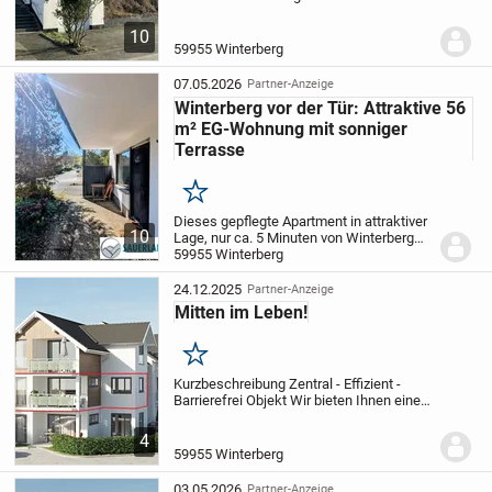
Ausblick in Winterberg-Niedersfeld Objekt
Diese attraktive Maisonettewohnung in
10
Niedersfeld bietet eine Wohnfläche von
59955 Winterberg
circa 94 m² und ist...
07.05.2026
Partner-Anzeige
Winterberg vor der Tür: Attraktive 56
m² EG-Wohnung mit sonniger
Terrasse
Merken
Dieses gepflegte Apartment in attraktiver
10
Lage, nur ca. 5 Minuten von Winterberg
entfernt, bietet auf ca. 53 m² den idealen
59955 Winterberg
Rückzugsort als private Ferienwohnung in
ruhiger und naturnaher Umgebung.
D...
24.12.2025
Partner-Anzeige
Mitten im Leben!
Merken
Kurzbeschreibung Zentral - Effizient -
Barrierefrei Objekt Wir bieten Ihnen eine
wunderschöne Neubauwohnung in bester
Wohnlage von Winterberg. Hier stimmen
4
Atmosphäre und Lebensqualität. Nicht nur
59955 Winterberg
die...
03.05.2026
Partner-Anzeige