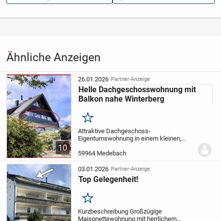
Aufrufe dieser
11
Anzeige
Kategorie
Immobilien
›
Kaufen
›
Wohnungen
Ähnliche Anzeigen
26.01.2026
Partner-Anzeige
Helle Dachgeschosswohnung mit
Balkon nahe Winterberg
Merken
Attraktive Dachgeschoss-
Eigentumswohnung in einem kleinen,
ruhigen Dorf nahe Winterberg.
Die
10
Wohnung überzeugt durch ein helles
59964 Medebach
Wohnzimmer mit Zugang zum großen
Balkon und schönem Blick in die Natur....
03.01.2026
Partner-Anzeige
Top Gelegenheit!
Merken
Kurzbeschreibung Großzügige
Maisonettewohnung mit herrlichem