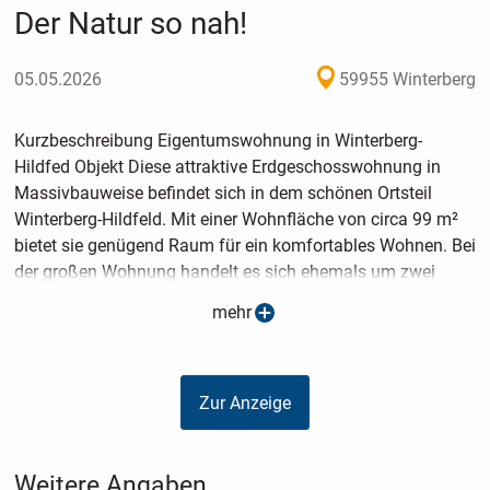
Der Natur so nah!
05.05.2026
59955 Winterberg
Kurzbeschreibung Eigentumswohnung in Winterberg-
Hildfed Objekt Diese attraktive Erdgeschosswohnung in
Massivbauweise befindet sich in dem schönen Ortsteil
Winterberg-Hildfeld. Mit einer Wohnfläche von circa 99 m²
bietet sie genügend Raum für ein komfortables Wohnen. Bei
der großen Wohnung handelt es sich ehemals um zwei
Wohnungen, die vor einiger Zeit zusammengelegt wurden.
mehr
Daher verfügt die Wohnung über zwei Zimmer, darunter ein
Schlafzimmer, einem modernen Badezimmer mit
Badewanne und Dusche, einem Hauswirtschaftsraum und
Zur Anzeige
einem großen Wohnzimmer mit Essplatz und Zugang zu
der großen Terrasse. Zu den weiteren Highlights gehört eine
praktische und große Einbauküche, die das Kochen und
Weitere Angaben
Leben in dieser Wohnung noch angenehmer macht. Ein