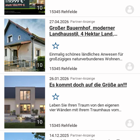
Leistungsverhältnis!!!!!!!!
massa feiert
aktuell 45.000 Häuser made in Germany
10
und legt passend dazu eine Aktionsserie
15345 Rehfelde
für...
27.04.2026
Partner-Anzeige
Großer Bauernhof, moderner
Landhausstil, 4 Hektar Land,
Stallungen
Merken
Einmalig schönes ländliches Anwesen für
großzügiges naturverbundenes Wohnen
in modernem Landhaus sowie für Pferde-
10
und Tierhaltung.
Das Grundstück besteht
15345 Rehfelde
aus zwei Flurstücken: dem vorderen mit
den...
26.01.2026
Partner-Anzeige
Es kommt doch auf die Größe an!!!
Merken
Leben Sie Ihren Traum von den eigenen
vier Wänden mit Ihrem Traumhaus vom
Marktführer.
Schaffen Sie Eigentum, statt
Monat für Monat Miete zu zahlen.
Packen
10
Sie mit an, verwirklichen Sie Ihre
15345 Rehfelde
eigenen...
14.12.2025
Partner-Anzeige