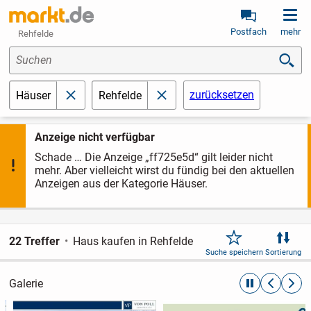
Postfach
mehr
Rehfelde
Suchen
zurücksetzen
Häuser
Rehfelde
schließen
schließen
Anzeige nicht verfügbar
Schade … Die Anzeige „ff725e5d“ gilt leider nicht
mehr. Aber vielleicht wirst du fündig bei den aktuellen
Anzeigen aus der Kategorie Häuser.
22 Treffer
Haus kaufen in Rehfelde
Suche speichern
Sortierung
Galerie
automatische R
zurückblät
weite