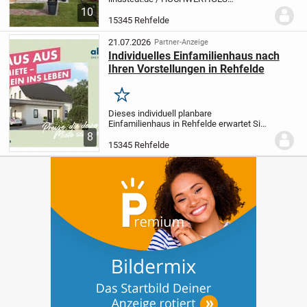
EINFAMILIENHAUS MIT GROßEM
10
GRUNDSTÜCK UND AUTARKER ENERGIE
15345 Rehfelde
Objekt Dieses gepflegte Einfamilienhaus
aus dem Jahr 2000 vereint modernes
21.07.2026
Partner-Anzeige
Wohnen,...
Individuelles Einfamilienhaus nach
Ihren Vorstellungen in Rehfelde
Merken
Dieses individuell planbare
Einfamilienhaus in Rehfelde erwartet Sie
auf einem 522 m² großen Grundstück und
8
bietet insgesamt 136,07 m² Wohnfläche
15345 Rehfelde
über zwei Etagen. Ihnen stehen vier
Zimmer, darunter...