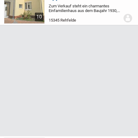
Merken
Zum Verkauf steht ein charmantes
Einfamilienhaus aus dem Baujahr 1930,
das in den 2000er-Jahren umfassend
10
modernisiert wurde. Mit zwei separaten
15345 Rehfelde
Wohneinheiten eignet sich das Objekt
hervorragend als...