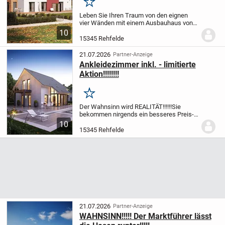
Merken
Leben Sie Ihren Traum von den eignen
vier Wänden mit einem Ausbauhaus von
Massa. Schaffen Sie Eigentum statt
10
Monat für Monat Miete zu zahlen.
Packen
15345 Rehfelde
Sie mit an und verwirklichen Sie Ihre
eignen...
21.07.2026
Partner-Anzeige
Ankleidezimmer inkl. - limitierte
Aktion!!!!!!!!
Merken
Der Wahnsinn wird REALITÄT!!!!!!
Sie
bekommen nirgends ein besseres Preis-
Leistungsverhältnis!!!!!!!!
Versprochen!!!!!!
massa
10
feiert aktuell 45.000 Häuser made in
15345 Rehfelde
Germany und legt passend dazu...
21.07.2026
Partner-Anzeige
WAHNSINN!!!!! Der Marktführer lässt