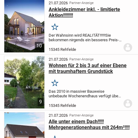
21.07.2026
Partner-Anzeige
Ankleidezimmer inkl. - limitierte
Aktion!!!!!!!!
Merken
Der Wahnsinn wird REALITÄT!!!!!!
Sie
bekommen nirgends ein besseres Preis-
Leistungsverhältnis!!!!!!!!
massa feiert
10
aktuell 38.000 Häuser made in Germany
15345 Rehfelde
und legen passend dazu eine Sonderserie
für...
21.07.2026
Partner-Anzeige
Wohnen für 2 bis 3 auf einer Ebene
mit traumhaftem Grundstück
Merken
Das 2010 in massiver Bauweise
unbebaute Wochenendhaus verfügt über
3 gut geschnittene Zimmer und eine
9
Wohnfläche von ca. 73 m². Mittelpunkt
15345 Rehfelde
des Hauses ist die großzügige
Wohnküche mit traumhaftem...
21.07.2026
Partner-Anzeige
Alle unter einem Dach!!!!!
Mehrgenerationenhaus mit 264m²!!!!