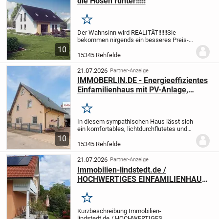
die Hosen runter!!!!!
Merken
Der Wahnsinn wird REALITÄT!!!!!!
Sie
bekommen nirgends ein besseres Preis-
Leistungsverhältnis!!!!!!!!
massa feiert
10
aktuell 35.000 Häuser made in Germany
15345 Rehfelde
und legen passend dazu eine Sonderserie
für...
21.07.2026
Partner-Anzeige
IMMOBERLIN.DE - Energieeffizientes
Einfamilienhaus mit PV-Anlage,
Wärmepumpe & Sonnenterrasse
Merken
In diesem sympathischen Haus lässt sich
ein komfortables, lichtdurchflutetes und
sehr gut ausgestattetes Ambiente
10
genießen. Die Kombination aus moderner
15345 Rehfelde
Wärmepumpentechnik,
Photovoltaikanlage,...
21.07.2026
Partner-Anzeige
Immobilien-lindstedt.de /
HOCHWERTIGES EINFAMILIENHAUS
MIT GROßEM GRUNDSTÜCK UND
AUTARKER ENERGIE
Merken
Kurzbeschreibung Immobilien-
lindstedt.de / HOCHWERTIGES