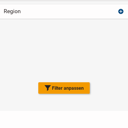
Region
Filter anpassen
Nutzungsbedingungen
Datenschutz
Barrierefreiheit
Impressum
Kontakt
Hilfe
Sicherheit
Jugendschutz