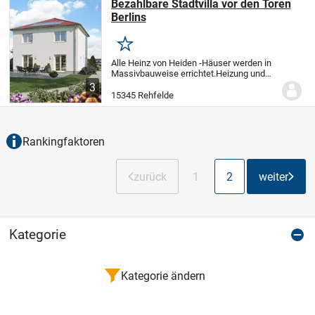
Bezahlbare Stadtvilla vor den Toren
Berlins
Merken
Alle Heinz von Heiden -Häuser werden in
Massivbauweise errichtet.
Heizung und
Warmwasserbereitung erfolgen über
3
Wärmepumpe inkl. Trinkwasserspeicher.
15345 Rehfelde
Auf dem Dach ist eine Photovoltaikanlage
mit...
Rankingfaktoren
zurück
1
2
weiter
Kategorie
Kategorie ändern