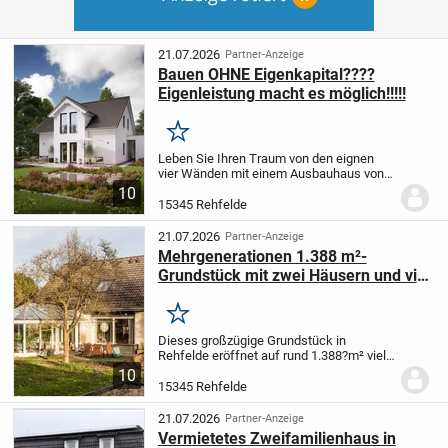
21.07.2026
Partner-Anzeige
Bauen OHNE Eigenkapital????
Eigenleistung macht es möglich!!!!!
Merken
Leben Sie Ihren Traum von den eignen
vier Wänden mit einem Ausbauhaus von
Massa. Schaffen Sie Eigentum statt
10
Monat für Monat Miete zu zahlen.
Packen
15345 Rehfelde
Sie mit an und verwirklichen Sie Ihre
eignen...
21.07.2026
Partner-Anzeige
Mehrgenerationen 1.388 m²-
Grundstück mit zwei Häusern und viel
Platz für individuelle Entfaltung
Merken
Dieses großzügige Grundstück in
Rehfelde eröffnet auf rund 1.388?m² viel
Raum für Alltag, Rückzug und neue Ideen.
10
Im Zentrum steht ein individuell geplantes
15345 Rehfelde
Wohnhaus mit ca.?161,36?m²
Wohnfläche auf...
21.07.2026
Partner-Anzeige
Vermietetes Zweifamilienhaus in