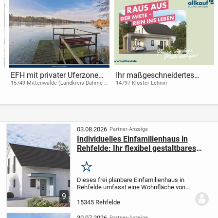
EFH mit privater Uferzone
Ihr maßgeschneidertes
und Steganlage am
Zuhause - nach Ihren
15749 Mittenwalde (Landkreis Dahme-
14797 Kloster Lehnin
Spreewald)
Motzener See - mit 6
Vorstellungen geplant
Zimmern, Scheune und
Nebengelass
03.08.2026
Partner-Anzeige
Individuelles Einfamilienhaus in
Rehfelde: Ihr flexibel gestaltbares
Zuhause
Merken
Dieses frei planbare Einfamilienhaus in
Rehfelde umfasst eine Wohnfläche von
124,90 m² und bietet mit vier großzügigen
9
Zimmern ausreichend Platz für Ihre
15345 Rehfelde
Familie. Auf einem 522 m² großen
Grundstück in...
30.07.2026
Partner-Anzeige