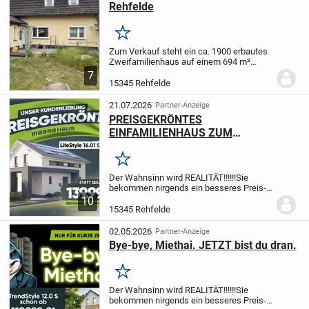
Rehfelde
Merken
Zum Verkauf steht ein ca. 1900 erbautes
Zweifamilienhaus auf einem 694 m²
großen Grundstück in Rehfelde. Die
7
Immobilie ist derzeit vollständig
15345 Rehfelde
vermietet.
Das Wohnhaus verfügt über
zwei separate...
21.07.2026
Partner-Anzeige
PREISGEKRÖNTES
EINFAMILIENHAUS ZUM
AKTIONSPREIS!! JETZT 14.000EUR
SPAREN!
Merken
Der Wahnsinn wird REALITÄT!!!!!!
Sie
bekommen nirgends ein besseres Preis-
Leistungsverhältnis!!!!!!!!
massa feiert
10
aktuell 45.000 Häuser made in Germany
15345 Rehfelde
und legen passend dazu eine
Aktionsserie für...
02.05.2026
Partner-Anzeige
Bye-bye, Miethai. JETZT bist du dran.
Merken
Der Wahnsinn wird REALITÄT!!!!!!
Sie
bekommen nirgends ein besseres Preis-