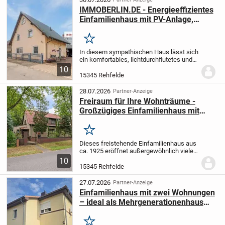
IMMOBERLIN.DE - Energieeffizientes
Einfamilienhaus mit PV-Anlage,
Wärmepumpe & Sonnenterrasse
Merken
In diesem sympathischen Haus lässt sich
ein komfortables, lichtdurchflutetes und
sehr gut ausgestattetes Ambiente
10
genießen. Die Kombination aus moderner
15345 Rehfelde
Wärmepumpentechnik,
Photovoltaikanlage,...
28.07.2026
Partner-Anzeige
Freiraum für Ihre Wohnträume -
Großzügiges Einfamilienhaus mit
Baureserve
Merken
Dieses freistehende Einfamilienhaus aus
ca. 1925 eröffnet außergewöhnlich viele
Möglichkeiten für Käufer, die Platz,
10
Entwicklungspotenzial und
15345 Rehfelde
Gestaltungsfreiheit miteinander verbinden
möchten. Mit...
27.07.2026
Partner-Anzeige
Einfamilienhaus mit zwei Wohnungen
– ideal als Mehrgenerationenhaus
oder zur flexiblen Nutzung