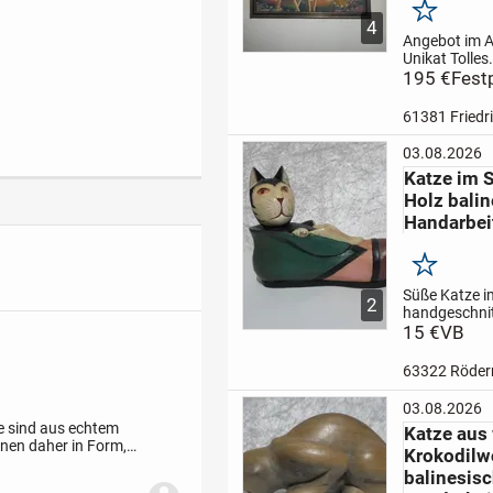
Merken
4
Angebot im A
Unikat
Tolles
balinesische
195 €
Fest
im Holzrahme
auf Leinwan
61381 Friedr
Tropenfische
cm
Höhe 93 
03.08.2026
nach gespan
Katze im 
Kein Verhand
Holz bali
Spielraum me
Handarbei
Merken
Süße Katze i
2
handgeschnit
handbemalt
15 €
VB
U
Bali
28 cm lan
Pfote ist etw
63322 Röde
beschädigt (
Transport )
V
03.08.2026
Selbstabhole
e sind aus echtem
Katze aus 
Rödermark
nnen daher in Form,
Krokodil
Privatverkau
ind ca. 3 cm breit
Auftrag...
balinesis