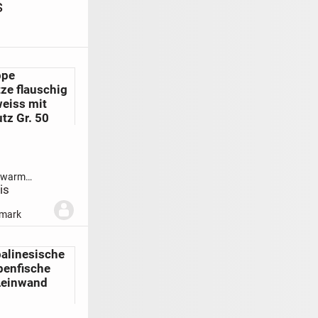
s
ppe
ze flauschig
weiss mit
tz Gr. 50
 warm
t
is
z
Tolle
für Kinder
rmark
efüttert,
 - nicht
tzt nicht !
alinesische
penfische
 Leinwand