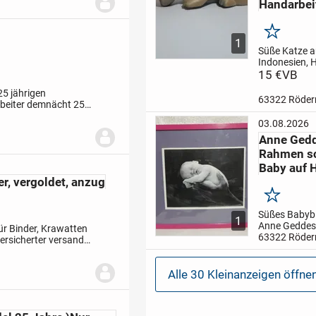
Handarbei
Merken
1
Süße Katze 
Indonesien, 
aus wertvoll
15 €
VB
Krokodilwoo
5 jährigen
cm- neu-
Nur 
63322 Röde
arbeiter demnächt 25
Freunde
Priv
nicht mehr.
Nur für
keine Rückn
03.08.2026
Anne Gedd
Rahmen s
Baby auf 
er, vergoldet, anzug
Merken
Süßes Babybi
1
Anne Geddes 
ür Binder, Krawatten
farbigen Ra
63322 Röde
ersicherter versand
Kunststoffgl
Abholung in
Rödermark
Alle 30 Kleinanzeigen öffne