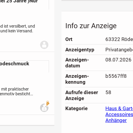
el 25 Jahre )Nur
Info zur Anzeige
 ist versilbert, und
 und kein Versand.
Ort
63322 Röde
Anzeigen­typ
Privatangeb
Anzeigen­
08.07.2026
 Modeschmuck
datum
Anzeigen­
b5567ff8
kennung
 mit praktischer
Aufrufe dieser
58
menmotiv besticht
Anzeige
n. Die vielseitige...
Premium Benutzer
Kategorie
Haus & Gart
Accessoire
Anhänger