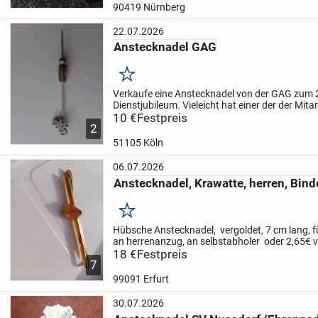
90419 Nürnberg
22.07.2026
Anstecknadel GAG
Merken
Verkaufe eine Anstecknadel von der GAG zum 2
Dienstjubileum. Vieleicht hat einer der der Mit
jähriges Jubileum. Diese Anstecknadel gibt es 
10 €
Festpreis
2
Selbstabhol...
51105 Köln
06.07.2026
Anstecknadel, Krawatte, herren, Bind
Merken
Hübsche Anstecknadel, vergoldet, 7 cm lang, f
an herrenanzug, an selbstabholer oder 2,65€ v
zzgl.
18 €
Festpreis
7
99091 Erfurt
30.07.2026