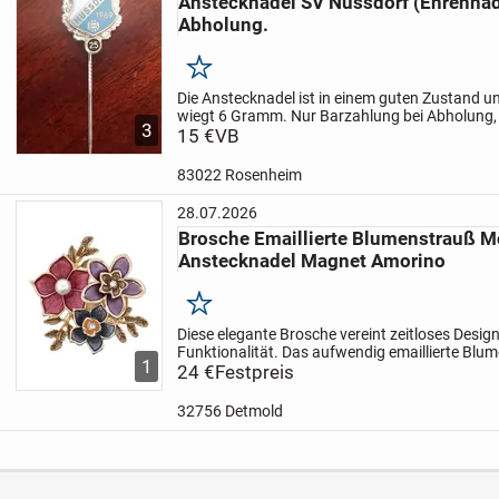
Anstecknadel SV Nussdorf (Ehrennad
Abholung.
Merken
Die Anstecknadel ist in einem guten Zustand und
wiegt 6 Gramm. Nur Barzahlung bei Abholung,
3
15 €
VB
83022 Rosenheim
28.07.2026
Brosche Emaillierte Blumenstrauß
Anstecknadel Magnet Amorino
Merken
Diese elegante Brosche vereint zeitloses Design
Funktionalität. Das aufwendig emaillierte Blu
1
durch feine Handwerkskunst und lebendige Farbe
24 €
Festpreis
32756 Detmold