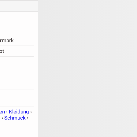
rmark
ot
en
›
Kleidung
›
s
›
Schmuck
›