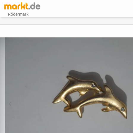
Rödermark
vorheriges Bild