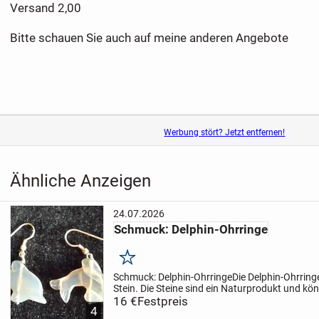
Versand 2,00
Bitte schauen Sie auch auf meine anderen Angebote
Werbung stört? Jetzt entfernen!
Ähnliche Anzeigen
24.07.2026
Schmuck: Delphin-Ohrringe
Merken
Schmuck: Delphin-Ohrringe
Die Delphin-Ohrring
Stein. Die Steine sind ein Naturprodukt und kö
Größe und Farbe etwas variieren.
16 €
Festpreis
Die Ohrringe s
4
und...