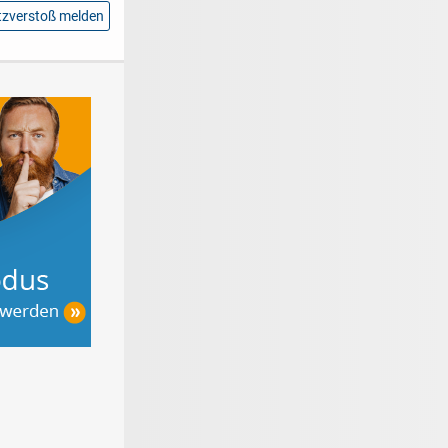
zverstoß melden
chutz im
Heimwerker-
Der große
n
Lexikon - Tipps
Gartenratgeber
zum Heimwerken,
Renovieren &
selber bauen