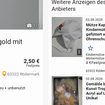
Weitere Anzeigen de
Anbieters
03.08.2026
Mütze Ka
1
/
1
Kindermüt
gefüttert 
Ohrenschu
gold mit
Merken
2
Kindermütze
Wintermütze
2,50 €
gefüttert , mi
4 €
Festpre
Festpreis
Ohrenschut
warme Mütze 
63322 Röde
, Baumwolle g
63322 Rödermark
ab Gr. 50
NEU
03.08.2026
getragen
kra
Gemälde b
Versand
eu + unbenutzt
Kunst Tro
Acryl auf
Unikat