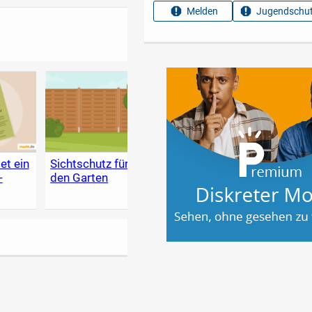
Melden
Jugendschut
et ein
Sichtschutz für
Wand richtig
Holzs
-
den Garten
streichen: So
Garte
klappt der
Anstrich