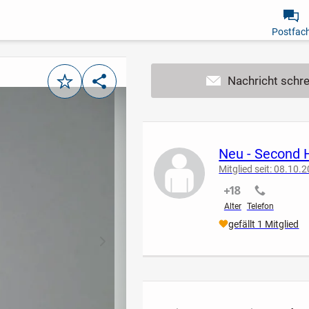
Postfac
Merken
Teilen
Neu - Second 
Mitglied seit: 08.10.
nicht verifiziert
nicht verif
Alter
Telefon
gefällt 1 Mitglied
nächstes Bild