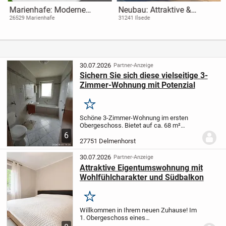
Marienhafe: Moderne
Neubau: Attraktive &
Eigentumswohnung im
moderne 3-Zimmer
26529 Marienhafe
31241 Ilsede
Erdgeschoß (Neubau)
Wohnung in Ilsede mit
Sonnenterrasse
30.07.2026
Partner-Anzeige
Sichern Sie sich diese vielseitige 3-
Zimmer-Wohnung mit Potenzial
Merken
Schöne 3-Zimmer-Wohnung im ersten
Obergeschoss. Bietet auf ca. 68 m²
Wohnfläche eine solide Grundlage zur
6
Verwirklichung individueller Wohnideen.
27751 Delmenhorst
Dank des durchdachten Grundrisses und
der gut...
30.07.2026
Partner-Anzeige
Attraktive Eigentumswohnung mit
Wohlfühlcharakter und Südbalkon
Merken
Willkommen in Ihrem neuen Zuhause! Im
1. Obergeschoss eines
Mehrparteienhauses aus dem Jahr 1993