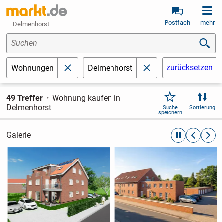
Postfach
mehr
Delmenhorst
Suchen
zurücksetzen
Wohnungen
Delmenhorst
schließen
schließen
49 Treffer
Wohnung kaufen in
Delmenhorst
Suche
Sortierung
speichern
Galerie
automatische R
zurückblät
weite