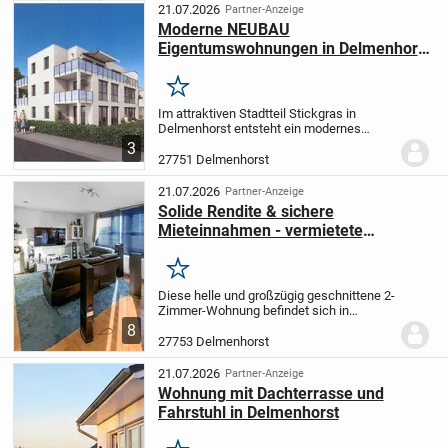
Die Wohnung...
21.07.2026
Partner-Anzeige
Moderne NEUBAU
Eigentumswohnungen in Delmenhorst
– KfW􀆃40 Standard, Aufzug,
Terrassen & Balkone
Merken
Im attraktiven Stadtteil Stickgras in
Delmenhorst entsteht ein modernes
Mehrfamilienhaus mit 7 hochwertigen
3
Eigentumswohnungen. Die Wohnungen
27751 Delmenhorst
bieten 2 bis 4 Zimmer und Wohnflächen
von ca. 60 m² bis...
21.07.2026
Partner-Anzeige
Solide Rendite & sichere
Mieteinnahmen - vermietete
Kapitalanlage in Delmenhorst
Merken
Diese helle und großzügig geschnittene 2-
Zimmer-Wohnung befindet sich in
attraktiver Wohnlage von Delmenhorst
8
und stellt eine solide Kapitalanlage
27753 Delmenhorst
dar.
Besonders hervorzuheben ist, dass
die Wohnung...
21.07.2026
Partner-Anzeige
Wohnung mit Dachterrasse und
Fahrstuhl in Delmenhorst