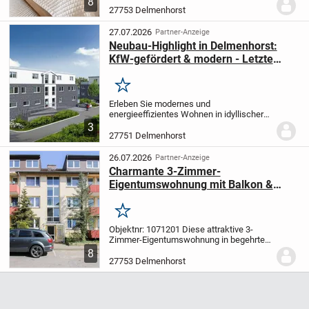
8
bietet auf ca. 75 m² Wohnfläche ein
27753 Delmenhorst
komfortables Zuhause für Singles, Paare
oder kleine Familien.
Die...
27.07.2026
Partner-Anzeige
Neubau-Highlight in Delmenhorst:
KfW-gefördert & modern - Letzte
Wohneinheit
Merken
Erleben Sie modernes und
energieeffizientes Wohnen in idyllischer
Lage "Hindenburg Straße 3" in 27751
3
Delmenhorst. Diese exklusiven
27751 Delmenhorst
Neubauwohnungen vereinen hochwertige
Bauausführung mit zeitgemäßem...
26.07.2026
Partner-Anzeige
Charmante 3-Zimmer-
Eigentumswohnung mit Balkon &
Stellplatz in Top-Lage von
Delmenhorst
Merken
Objektnr: 1071201
Diese attraktive 3-
Zimmer-Eigentumswohnung in begehrter
Lage von Delmenhorst überzeugt sowohl
8
Eigennutzer als auch Kapitalanleger. Die
27753 Delmenhorst
Wohnung wird im Leerzustand übergeben
und...