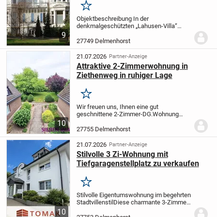
Merken
Objektbeschreibung In der
denkmalgeschützten „Lahusen-Villa“
erwartet Sie auf ca. 83 m² eine Einheit mit
9
vielfältigen Nutzungsmöglichkeiten –
27749 Delmenhorst
ideal als stilvolle Wohnung oder
repräsentatives Büro. Der...
21.07.2026
Partner-Anzeige
Attraktive 2-Zimmerwohnung in
Ziethenweg in ruhiger Lage
Merken
Wir freuen uns, Ihnen eine gut
geschnittene 2-Zimmer-DG.Wohnung
anzubieten, die durch ihre helle und
10
freundliche Atmosphäre überzeugt.
27755 Delmenhorst
Wohnfläche: Die Wohnung verfügt über
eine Wohnfläche von ca. 45...
21.07.2026
Partner-Anzeige
Stilvolle 3 Zi-Wohnung mit
Tiefgaragenstellplatz zu verkaufen
Merken
Stilvolle Eigentumswohnung im begehrten
Stadtvillenstil
Diese charmante 3-Zimmer-
Wohnung befindet sich im 1.
10
Obergeschoss eines gepflegten