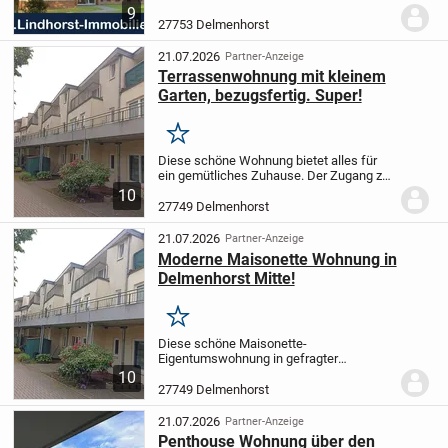
befindet sich im Hochparterre eines
9
gepflegten Mehrfamilienhauses. Sie
27753 Delmenhorst
verfügt über ein Wohn- und Schlafzimmer,
eine Küche, ein...
21.07.2026
Partner-Anzeige
Terrassenwohnung mit kleinem
Garten, bezugsfertig. Super!
Merken
Diese schöne Wohnung bietet alles für
ein gemütliches Zuhause. Der Zugang zur
Wohnung ist ein eigener Hauseingang.
10
Die praktische Raumaufteilung überzeugt
27749 Delmenhorst
sofort. Es empfängt Sie ein geräumiger
Flur...
21.07.2026
Partner-Anzeige
Moderne Maisonette Wohnung in
Delmenhorst Mitte!
Merken
Diese schöne Maisonette-
Eigentumswohnung in gefragter
Wohnlage von Delmenhorst ist als
10
Kapitalanlage ebenso interessant wie zur
27749 Delmenhorst
Eigennutzung.
Das Wohnen auf zwei
Ebenen und die gute Raumaufteilung...
21.07.2026
Partner-Anzeige
Penthouse Wohnung über den