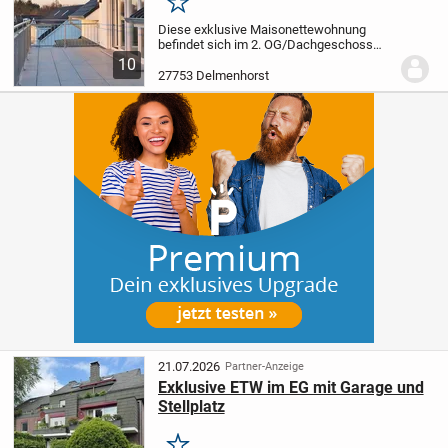
Merken
Diese exklusive Maisonettewohnung
befindet sich im 2. OG/Dachgeschoss
eines Mehrfamilienhaus, das erst 2017
10
neu erbaut wurde. Die Wohnung bietet
27753 Delmenhorst
einen großzügigen Wohn- und Essbereich
mit offener...
21.07.2026
Partner-Anzeige
Exklusive ETW im EG mit Garage und
Stellplatz