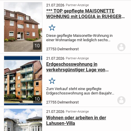
Erdgeschoss...
21.07.2026
Partner-Anzeige
*** TOP gepflegte MAISONETTE
WOHNUNG mit LOGGIA in RUHIGER
LAGE mit STELLPLATZ und
KELLERRAUM ***
Merken
Diese gepflegte Maisonette-Wohnung in
einer Wohnanlage mit lediglich sechs
Wohneinheiten verbindet großzügiges
10
Wohnen mit einer angenehmen
27753 Delmenhorst
Nachbarschaft und einem durchdachten
Grundriss über zwei...
21.07.2026
Partner-Anzeige
Erdgeschosswohnung in
verkehrsgünstiger Lage von
Delmenhorst
Merken
Zum Verkauf steht eine gepflegte
Erdgeschosswohnung aus dem Baujahr
1991 mit ca. 68 m² Wohnfläche, die sich
10
auf zwei gut geschnittene Zimmer verteilt.
27755 Delmenhorst
Die Wohnung befindet sich in einem
zeitgemäßen...
21.07.2026
Partner-Anzeige
Wohnen oder arbeiten in der
Lahusen-Villa