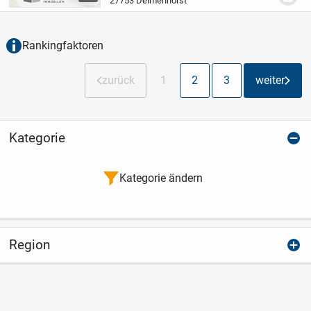
27753 Delmenhorst
Mehrfamilienhauses mit lediglich acht
Wohneinheiten und...
Rankingfaktoren
zurück
1
2
3
weiter
Kategorie
Kategorie ändern
Region