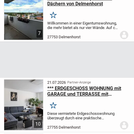
Dächern von Delmenhorst
Merken
Willkommen in einer Eigentumswohnung,
die mehr bietet als nur vier Wände. Auf ca.
58 m² Wohnfläche erwartet Sie ein
7
gepflegtes Zuhause im 10. Obergeschoss
27753 Delmenhorst
eines sehr gepflegten
Mehrfamilienhauses –...
21.07.2026
Partner-Anzeige
*** ERDGESCHOSS WOHNUNG mit
GARAGE und TERRASSE mit
MARKISE - TEILMODERNISIERT ***
Merken
Diese vermietete Erdgeschosswohnung
überzeugt durch eine praktische
Raumaufteilung, eine eigene Garage
10
sowie eine attraktive Außenfläche und
27755 Delmenhorst
eignet sich ideal als solide Kapitalanlage.