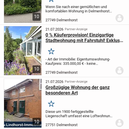
Merken
Wenn Sie nach einer gemütlichen und
komfortablen Wohnung in Delmenhorst
suchen, dann ist diese
10
Erdgeschosswohnung genau das Richtige
27749 Delmenhorst
für Sie. Sie bietet eine Wohnfläche von ca.
80 m² und ist somit...
21.07.2026
Partner-Anzeige
0 % Käuferprovision! Einzigartige
Stadtwohnung mit Fahrstuhl! Exklusiv
& individuell mit Dachterrasse u. 2
Tiefgaragenstellplätze.
Merken
- Art der Immobilie: Eigentumswohnung
-
Kaufpreis: 335.000,00 € - keine
zusätzliche Käuferprovision
- Hausgeld:
10
799,00 € pro Monat
- Baujahr: ca. 1983
-
27749 Delmenhorst
Wohnfläche: ca. 170 m²
- Anzahl der
Zimmer:...
21.07.2026
Partner-Anzeige
Großzügige Wohnung der ganz
besonderen Art
Merken
Diese um 1900 fertiggestellte
Liegenschaft umfasst eine Loftwohnung
mit ca. 105 m² Wohnfläche. Sie überzeugt
10
durch ihren ganz besonderen Charme
27751 Delmenhorst
sowie ein großzügiges Platzangebot.
Im