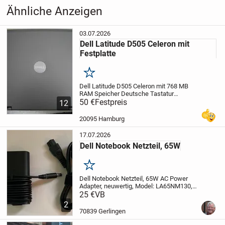
Ähnliche Anzeigen
03.07.2026
Dell Latitude D505 Celeron mit
Festplatte
Merken
Dell Latitude D505 Celeron
mit 768 MB
RAM Speicher
Deutsche Tastatur
QWERTZ
50 €
Festpreis
74 GB Festplatte !
DVD/CD-RW-
12
Laufwerk
Akku gebraucht
mit Netzteil !
2
x USB Anschluß
1 x VGA Anschluß
1 x
20095 Hamburg
Serial...
17.07.2026
Dell Notebook Netzteil, 65W
Merken
Dell Notebook Netzteil, 65W AC Power
Adapter, neuwertig, Model: LA65NM130,
Ausgang 19.5V 3.3A, Stecker 7.4mm x
25 €
VB
5.0mm, mit europäischem Standard
2
Stromkabel,
kompatibel zu: FPC2Y,
70839 Gerlingen
JNKWD, G4X7T, 6TFFF,...