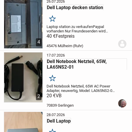
26.07.2026
Dell Laptop decken station
Merken
Laptop station zu verkaufen
Paypal
vorhanden Nur Freundesenden wird
akzeptiert
40 €
Festpreis
Versand möglich
ernsthaft
anfrage wird
4
beantwortet
Privatverkauf
Keine
45476 Mülheim (Ruhr)
Garantie
Keine Rücknahme
Der
Ausschluss gilt nicht...
17.07.2026
Dell Notebook Netzteil, 65W,
LA65NS2-01
Merken
Dell Notebook Netzteil, 65W AC Power
Adapter, neuwertig, Model: LA065NS2-01,
Ausgang 19.5V 3.3A, Stecker 7.4mm x
20 €
VB
2
5.0mm, mit europäischem Standard
Stromkabel,
passend für: Dell XPS 1810,
70839 Gerlingen
Dell XPS...
28.07.2026
Dell Laptop