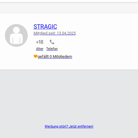
Gesetzesbestimmungen erfolgt der Verkauf unter
Ausschluss jeglicher Gewährleistung, Garantie und
Rücknahme. Da es sich um einen Privatverkauf handelt
kann ich keine Garantie nach neuem EU-Recht übernehmen.
STRAGIC
Der Käufer erklärt sich damit einverstanden und erkennt
Mitglied seit: 13.04.2025
dies mit seinem Kauf an!
nicht verifiziert
nicht verifiziert
Alter
Telefon
gefällt 0 Mitgliedern
Werbung stört? Jetzt entfernen!