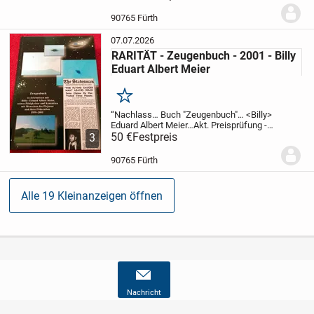
übergeben und signiert…”
Biete
an:
Buch, UFO… Contact From The
90765 Fürth
Pleiades, Volume 1, 1979, 1....
07.07.2026
RARITÄT - Zeugenbuch - 2001 - Billy
Eduart Albert Meier
Merken
“Nachlass… Buch "Zeugenbuch"… <Billy>
Eduard Albert Meier…Akt. Preisprüfung -
gehandelt wird dieses Buch für typ.
50 €
Festpreis
3
113€.”
Biete an:
Nachlass…
Buch,
Zeugenbuch, 2001, <Billy> Eduart Albert
90765 Fürth
Meier
Pr...
Alle 19 Kleinanzeigen öffnen
Nachricht