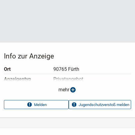
Info zur Anzeige
Ort
90765 Fürth
Anzeigen­typ
Privatangebot
Anzeigen­datum
06.07.2026
mehr
Anzeigen­kennung
ec162339
Melden
Jugendschutzverstoß melden
Aufrufe dieser
3
Anzeige
Kategorie
Elektronik & Technik
›
Computer
›
Laptops
›
Dockingstations