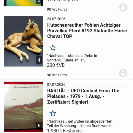
3
APPLE iPhone 11 Pro gold 256GB, inkl.
Ladekabel, inkl. Ladenetzteil,
90765 Fürth
Verpackung...
23.07.2026
Hutschenreuther Fohlen Achtziger
Porzellan Pferd 8192 Statuette Horse
Cheval TOP
Merken
“Nachlass… stand als Deko im
4
Schrank…”
Biete an:
1*
HUTSCHENREUTHER Porzellanfigur,
200 €
VB
liegendes Fohlen, Zeitraum unbekannt,
eingeprägt in der Bodenregion:
90765 Fürth
ACHTZIGER
Wird mit ca. 250€ in Läden...
07.07.2026
RARITÄT - UFO Contact From The
Pleiades - 1979 - 1.Ausg. -
Zertifiziert-Signiert
Merken
“Nachlass… gefunden im abgesperrten
6
Teil der Wohnung… dieses Buch wurde
damals bei einem speziellen Treffen
1.930 €
Festpreis