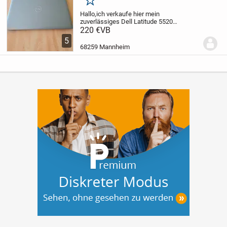
Merken
Hallo,
​ich verkaufe hier mein
zuverlässiges Dell Latitude 5520
Business-Laptop. Es ist ideal geeignet für
220 €
VB
Homeoffice, Studium, Schule oder
5
alltägliche Aufgaben.
Technische Daten:
68259 Mannheim
Modell: Dell...