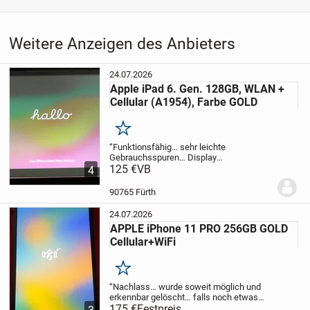
Weitere Anzeigen des Anbieters
24.07.2026
Apple iPad 6. Gen. 128GB, WLAN +
Cellular (A1954), Farbe GOLD
Merken
“Funktionsfähig… sehr leichte
Gebrauchsspuren… Display
unbeschädigt!”
125 €
VB
Biete an:
1* APPLE iPad
4
(A1954), Farbe: GOLD, inkl. Ladekabel,
inkl. Ladenetzteil
Privatverkauf - Nach EU-
90765 Fürth
Recht schliesse ich...
24.07.2026
APPLE iPhone 11 PRO 256GB GOLD
Cellular+WiFi
Merken
“Nachlass… wurde soweit möglich und
erkennbar gelöscht… falls noch etwas
erforderlich ist - unbekannt!”
175 €
Festpreis
Biete an:
1*