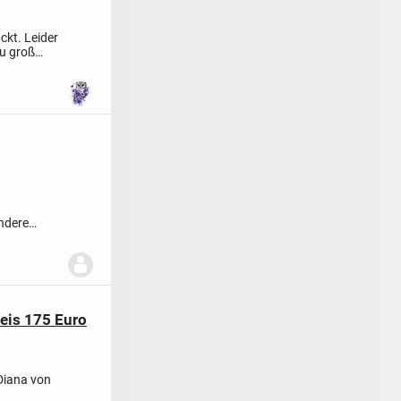
ckt. Leider
zu groß
ndere
eis 175 Euro
 Diana von