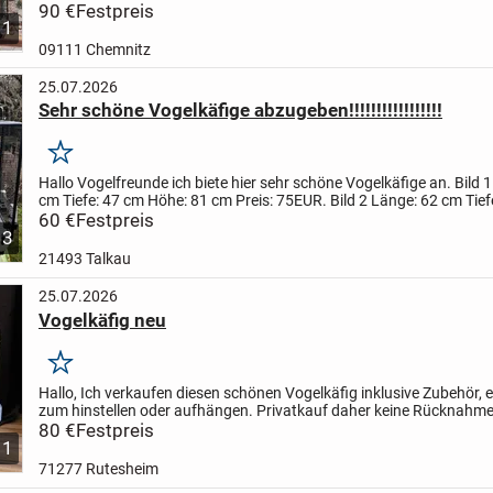
werden.
90 €
Festpreis
Guter und sauberer Zustand.
Viele Türen an...
1
09111 Chemnitz
25.07.2026
Sehr schöne Vogelkäfige abzugeben!!!!!!!!!!!!!!!!!
Merken
Hallo Vogelfreunde
ich biete hier sehr schöne Vogelkäfige an.
Bild 
cm Tiefe: 47 cm Höhe: 81 cm Preis: 75EUR.
Bild 2 Länge: 62 cm Tief
Höhe: 1 meter Preis: 60EUR.
60 €
Festpreis
Bild 3...
3
21493 Talkau
25.07.2026
Vogelkäfig neu
Merken
Hallo,
Ich verkaufen diesen schönen Vogelkäfig inklusive Zubehör,
zum hinstellen oder aufhängen.
Privatkauf daher keine Rücknahme
Garantie.
80 €
Festpreis
1
71277 Rutesheim