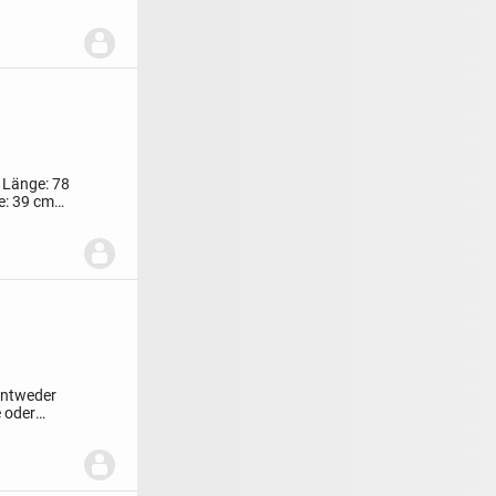
1 Länge: 78
e: 39 cm
 entweder
 oder