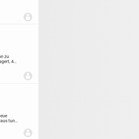
on zu
gert, 4
neue
raus tun