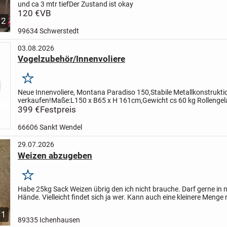
und ca 3 mtr tief
Der Zustand ist okay
120 €
VB
2
99634 Schwerstedt
03.08.2026
Vogelzubehör/Innenvoliere
Merken
Neue Innenvoliere, Montana Paradiso 150,Stabile Metallkonstrukti
verkaufen!Maße:L150 x B65 x H 161cm,Gewicht cs 60 kg Rollengela
Fronttüren, 2 kleinere Seitentüren sowie 2 herausziehbare...
399 €
Festpreis
66606 Sankt Wendel
29.07.2026
Weizen abzugeben
Merken
Habe 25kg Sack Weizen übrig den ich nicht brauche. Darf gerne in 
Hände. Vielleicht findet sich ja wer.
Kann auch eine kleinere Menge 
wenn jmd nicht alles möchte.
.
1
89335 Ichenhausen