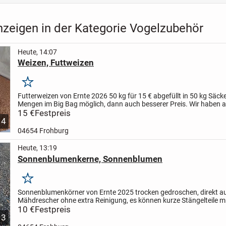
nzeigen in der Kategorie Vogelzubehör
Heute, 14:07
Weizen, Futtweizen
Merken
Futterweizen von Ernte 2026
50 kg für 15 € abgefüllt in 50 kg Säck
Mengen im Big Bag möglich, dann auch besserer Preis.
Wir haben 
Gerste, Hafer, Erbsen und Sonnenblumen als...
15 €
Festpreis
4
04654 Frohburg
Heute, 13:19
Sonnenblumenkerne, Sonnenblumen
Merken
Sonnenblumenkörner von Ernte 2025 trocken gedroschen, direkt 
Mähdrescher ohne extra Reinigung, es können kurze Stängelteile mi
sein, siehe Bild 1
10 €
Festpreis
Als Vogelfutter, zum Oel pressen oder...
3