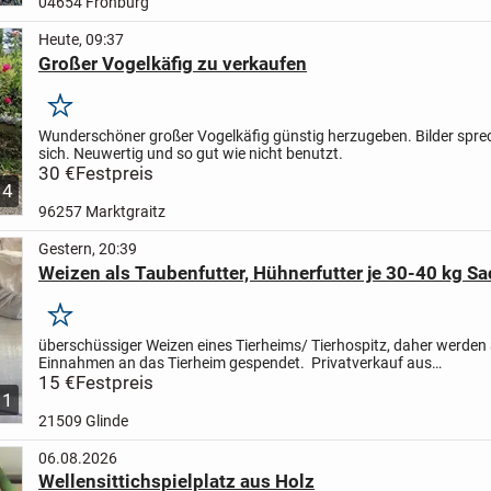
04654 Frohburg
Heute, 09:37
Großer Vogelkäfig zu verkaufen
Merken
Wunderschöner großer Vogelkäfig günstig herzugeben. Bilder spre
sich. Neuwertig und so gut wie nicht benutzt.
30 €
Festpreis
4
96257 Marktgraitz
Gestern, 20:39
Weizen als Taubenfutter, Hühnerfutter je 30-40 kg Sa
Merken
überschüssiger Weizen eines Tierheims/ Tierhospitz, daher werden 
Einnahmen an das Tierheim gespendet.
Privatverkauf aus
Nichtraucherhaushalt
15 €
Festpreis
Der Verkauf erfolgt unter Ausschluss...
1
21509 Glinde
06.08.2026
Wellensittichspielplatz aus Holz