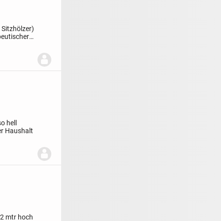
 Sitzhölzer)
peutischer
o hell
r Haushalt
,2 mtr hoch