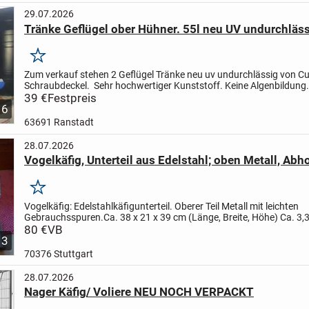
29.07.2026
Tränke Geflügel ober Hühner. 55l neu UV undurchläs
Merken
Zum verkauf stehen 2 Geflügel Tränke neu uv undurchlässig von Cu
Schraubdeckel.
Sehr hochwertiger Kunststoff. Keine Algenbildung
angegebene Preis bezieht sich auf eine Tränke. ...
39 €
Festpreis
6
63691 Ranstadt
28.07.2026
Vogelkäfig, Unterteil aus Edelstahl; oben Metall, Abh
Merken
Vogelkäfig: Edelstahlkäfigunterteil. Oberer Teil Metall mit leichten
Gebrauchsspuren.
Ca. 38 x 21 x 39 cm (Länge, Breite, Höhe)
Ca. 3,
Abholung.
80 €
VB
3
70376 Stuttgart
28.07.2026
Nager Käfig/ Voliere NEU NOCH VERPACKT