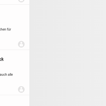
chen für
ck
auch alle