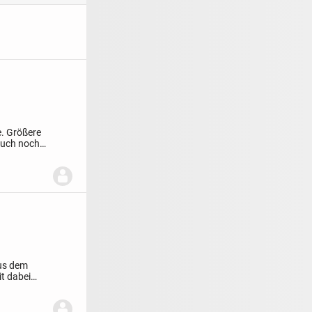
e.
Größere
auch noch
aus dem
t dabei