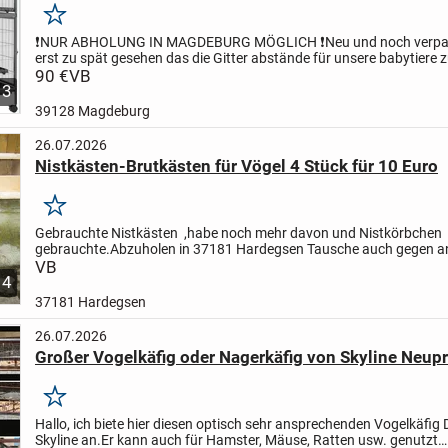
Merken
❗️NUR ABHOLUNG IN MAGDEBURG MÖGLICH ❗️
Neu und noch verpa
erst zu spät gesehen das die Gitter abstände für unsere babytiere 
sind. Für schon ausgewachsen Tieren ist das kein...
90 €
VB
3
39128 Magdeburg
26.07.2026
Nistkästen-Brutkästen für Vögel 4 Stück für 10 Euro
Merken
Gebrauchte Nistkästen ,habe noch mehr davon und Nistkörbchen
gebrauchte.
Abzuholen in 37181 Hardegsen
Tausche auch gegen a
Vögel.
VB
Siehe Bilder
4
37181 Hardegsen
26.07.2026
Großer Vogelkäfig oder Nagerkäfig von Skyline Neupr
Merken
Hallo, ich biete hier diesen optisch sehr ansprechenden Vogelkäfig
Skyline an.
Er kann auch für Hamster, Mäuse, Ratten usw. genutzt