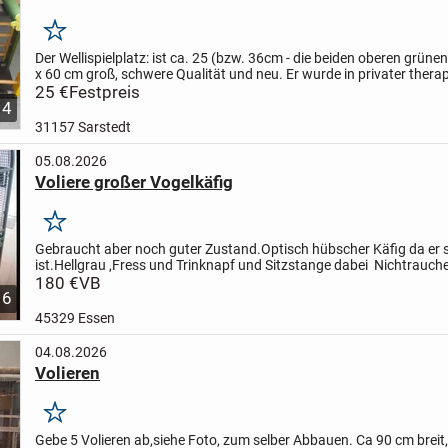
Merken
Der Wellispielplatz: ist ca. 25 (bzw. 36cm - die beiden oberen grünen
x 60 cm groß, schwere Qualität und neu.
Er wurde in privater thera
Arbeit angefertigt und bietet - zusammen...
25 €
Festpreis
4
31157 Sarstedt
05.08.2026
Voliere großer Vogelkäfig
Merken
Gebraucht aber noch guter Zustand.
Optisch hübscher Käfig da er s
ist.
Hellgrau ,Fress und Trinknapf und Sitzstange dabei
Nichtrauche
180 €
VB
6
45329 Essen
04.08.2026
Volieren
Merken
Gebe 5 Volieren ab,
siehe Foto, zum selber Abbauen.
Ca 90 cm breit