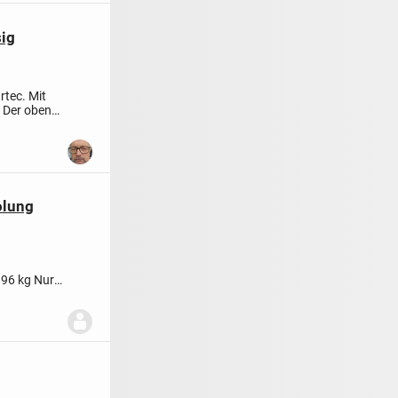
sig
rtec. Mit
. Der oben
olung
396 kg
Nur