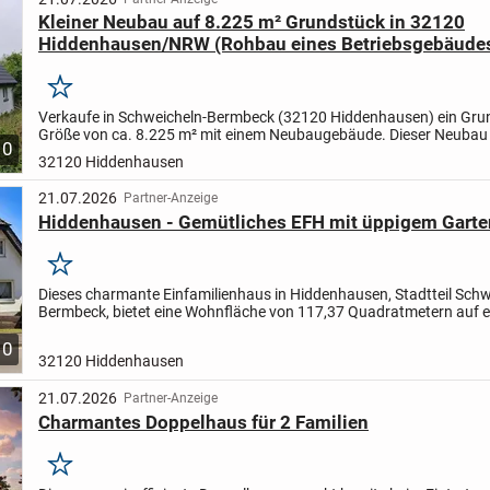
Kleiner Neubau auf 8.225 m² Grundstück in 32120
Hiddenhausen/NRW (Rohbau eines Betriebsgebäude
Merken
Verkaufe in Schweicheln-Bermbeck (32120 Hiddenhausen) ein Gru
Größe von ca. 8.225 m² mit einem Neubaugebäude. Dieser Neubau
10
einer 20 cm Außenwärmedämmung errichtet und hat...
32120 Hiddenhausen
21.07.2026
Partner-Anzeige
Hiddenhausen - Gemütliches EFH mit üppigem Garte
Merken
Dieses charmante Einfamilienhaus in Hiddenhausen, Stadtteil Schw
Bermbeck, bietet eine Wohnfläche von 117,37 Quadratmetern auf 
großzügigen Grundstück von 942 Quadratmetern. Das Objekt...
10
32120 Hiddenhausen
21.07.2026
Partner-Anzeige
Charmantes Doppelhaus für 2 Familien
Merken