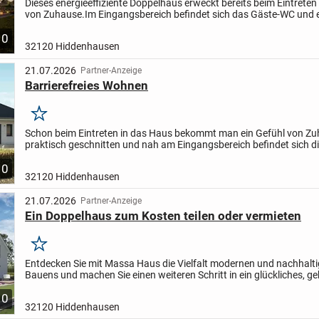
Dieses energieeffiziente Doppelhaus erweckt bereits beim Eintreten
von Zuhause.
Im Eingangsbereich befindet sich das Gäste-WC und e
Hauswirtschaftsraum für Waschmaschine und...
10
32120 Hiddenhausen
21.07.2026
Partner-Anzeige
Barrierefreies Wohnen
Merken
Schon beim Eintreten in das Haus bekommt man ein Gefühl von Z
praktisch geschnitten und nah am Eingangsbereich befindet sich di
gestaltete Küche mit angrenzendem Wohn-/Essbereich....
10
32120 Hiddenhausen
21.07.2026
Partner-Anzeige
Ein Doppelhaus zum Kosten teilen oder vermieten
Merken
Entdecken Sie mit Massa Haus die Vielfalt modernen und nachhalt
Bauens und machen Sie einen weiteren Schritt in ein glückliches, g
Familienleben in Ihrem eigenen, wunderschönen Zuhause.
E...
10
32120 Hiddenhausen