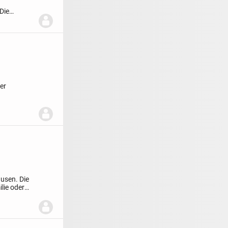
n
Die
er
..
usen. Die
lie oder