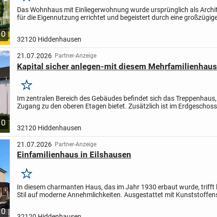
Merken
Das Wohnhaus mit Einliegerwohnung wurde ursprünglich als Arch
für die Eigennutzung errichtet und begeistert durch eine großzügig
Aufteilung. Energetisch immer wieder modernisiert...
10
32120 Hiddenhausen
21.07.2026
Partner-Anzeige
Kapital sicher anlegen-mit diesem Mehrfamilienhaus
Merken
Im zentralen Bereich des Gebäudes befindet sich das Treppenhaus
Zugang zu den oberen Etagen bietet. Zusätzlich ist im Erdgeschoss
separater Technikraum untergebracht, der effizient...
10
32120 Hiddenhausen
21.07.2026
Partner-Anzeige
Einfamilienhaus in Eilshausen
Merken
In diesem charmanten Haus, das im Jahr 1930 erbaut wurde, trifft 
Stil auf moderne Annehmlichkeiten. Ausgestattet mit Kunststoffens
Isolierglas bieten, und einer hochwertigen...
10
32120 Hiddenhausen