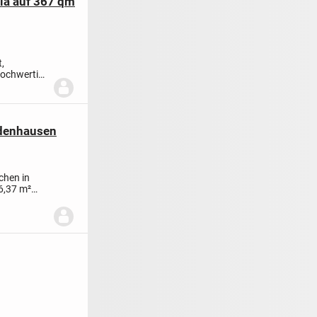
lla auf 367 qm
,
hochwertige
ddenhausen
chen in
6,37 m²