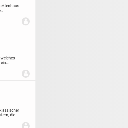
itektenhaus
e
, welches
 ein
klassischer
tern, die