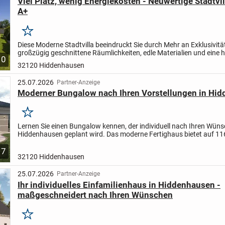
Viel Platz, wenig Energiekosten - Neuwertige Stadtvi
A+
Merken
Diese Moderne Stadtvilla beeindruckt Sie durch Mehr an Exklusivität
großzügig geschnittene Räumlichkeiten, edle Materialien und eine 
10
Ausstattung. Eine äußerst großzügige Wohnfläche von...
32120 Hiddenhausen
25.07.2026
Partner-Anzeige
Moderner Bungalow nach Ihren Vorstellungen in Hi
Merken
Lernen Sie einen Bungalow kennen, der individuell nach Ihren Wüns
Hiddenhausen geplant wird. Das moderne Fertighaus bietet auf 11
Wohnfläche vier helle Zimmer, die komfortables Wohnen...
7
32120 Hiddenhausen
25.07.2026
Partner-Anzeige
Ihr individuelles Einfamilienhaus in Hiddenhausen -
maßgeschneidert nach Ihren Wünschen
Merken