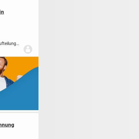
in
ufteilung
ohnung