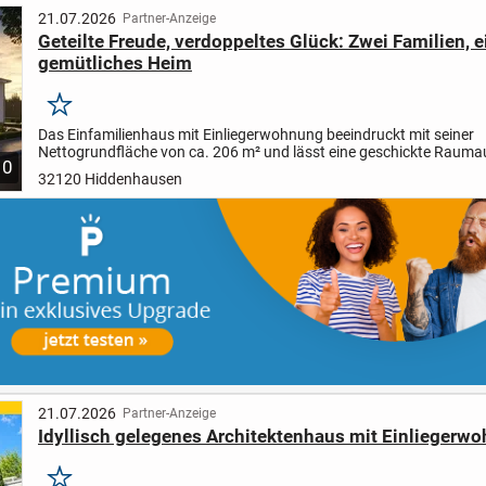
21.07.2026
Partner-Anzeige
Geteilte Freude, verdoppeltes Glück: Zwei Familien, e
gemütliches Heim
Merken
Das Einfamilienhaus mit Einliegerwohnung beeindruckt mit seiner
Nettogrundfläche von ca. 206 m² und lässt eine geschickte Rauma
10
für die Verwirklichung individueller Wünsche zu. Im Erdgeschoss...
32120 Hiddenhausen
21.07.2026
Partner-Anzeige
Idyllisch gelegenes Architektenhaus mit Einliegerw