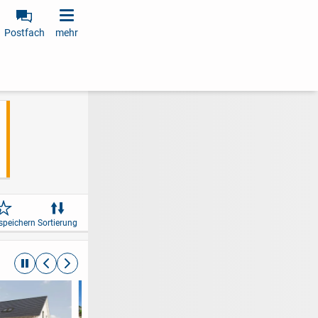
Postfach
mehr
speichern
Sortierung
automatische Rotation beenden
zurückblättern
weiterblättern