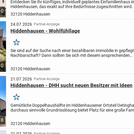
Entdecken Sie Ihr künftiges, individuell geplantes Einfamilienhaus i
Hiddenhausen, das exakt auf Ihre Bedürfnisse zugeschnitten wird. 
10
großzügige Wohnfläche von 142,23 m² bietet Ihnen ein cleveres...
32120 Hiddenhausen
24.07.2026
Partner-Anzeige
Hiddenhausen - Wohlfühllage
Merken
Sie sind auf der Suche nach einer bezahlbaren Immobilie in gepflegt
Nachbarschaft? Dann sollten Sie sich mit diesem ansprechenden
Einfamilienhaus näher befassen. Auf einer Wohnfläche von 146 m².
10
32120 Hiddenhausen
21.07.2026
Partner-Anzeige
Hiddenhausen - DHH sucht neuen Besitzer mit Ideen
Merken
Gemütliche Doppelhaushälfte im Hiddenhausener Ortsteil Oetingha
durchaus sinnvolle Grundrisslösung bietet Platz für eine große Fami
ggf. zwei Generationen. Auf jeder Etage sind Bad...
8
32120 Hiddenhausen
21.07.2026
Partner-Anzeige