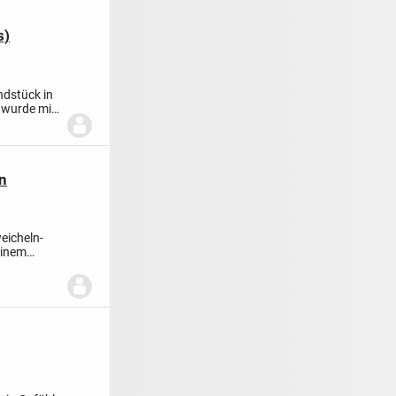
s)
ndstück in
 wurde mit
n
eicheln-
einem