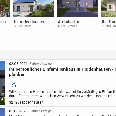
Soest | Attraktives
Individuell
Ihr in
Mehrfamilienhaus
geplantes
gepla
59494 Soest
52353 Düren
58730 F
oder
mit sechs
Einfamilienhaus in
Einfam
 -
Wohnungen und
Düren -
Frönd
aus in
drei Garagen
Komfortables
Flexibi
h
Wohnen mit
gehob
flexibler
Ausbauoption
02.08.2026
Partner-Anzeige
Ihr persönliches Einfamilienhaus in Hiddenhausen - i
planbar!
Merken
Willkommen in Hiddenhausen - hier wartet Ihr zukünftiges Einfamil
darauf, nach Ihren Wünschen verwirklicht zu werden. Das geplant
9
überzeugt durch eine großzügige Wohnfläche von 193,71 m²,...
32120 Hiddenhausen
01.08.2026
Partner-Anzeige