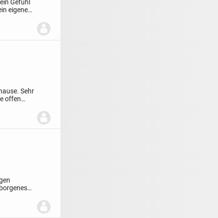
 ein Gefühl
in eigener
uhause.
Sehr
e offen
igen
eborgenes