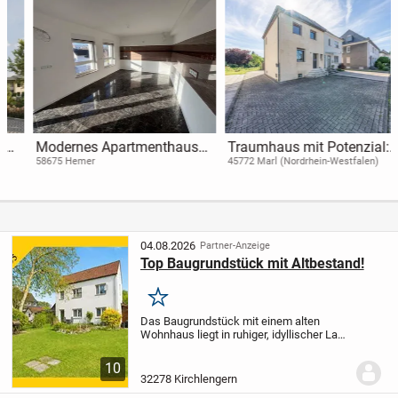
Modernes Apartmenthaus
Traumhaus mit Potenzial:
in Hemer - 13 Einheiten,
Charmante
58675 Hemer
45772 Marl (Nordrhein-Westfalen)
Aufzug, Garagen und Top-
Doppelhaushälfte mit
Ausstattung
Garten für
Selbstverwirklicher!
04.08.2026
Partner-Anzeige
Top Baugrundstück mit Altbestand!
Merken
Das Baugrundstück mit einem alten
Wohnhaus liegt in ruhiger, idyllischer Lage
von Kirchlengern und bietet Interessenten
vielfältige Möglichkeiten das Grundstück
10
zu bebauen. Eine Wohnbebauung für...
32278 Kirchlengern