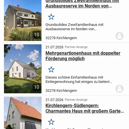
Grundsolides Zweifamilienhaus mit
Ausbaureserve im Norden von
Kirchlengern...
Merken
Grundsolides Zweifamilienhaus mit
Ausbaureserve im Norden von
Kirchlengern. Ca. 180 m² Wohnfläche.
10
Großes Wohn-/Esszimmer mit Kaminofen
32278 Kirchlengern
und Zugang zum Wintergarten und der
Terrasse mit idealer...
21.07.2026
Partner-Anzeige
Mehrgenartionenhaus mit doppelter
Förderung möglich
Merken
Dieses schöne Einfamilienhaus mit
Einliegerwohnung hat einiges zu bieten!
Die Hauptwohnung verteilt sich auf
10
Erdgeschoss und Obergeschoss. Die
32278 Kirchlengern
Einliegerwohnung bietet alles auf einer
Ebene. und hat...
21.07.2026
Partner-Anzeige
Kirchlengern-Südlengern:
Charmantes Haus mit großem Garten
und Carport!
Merken