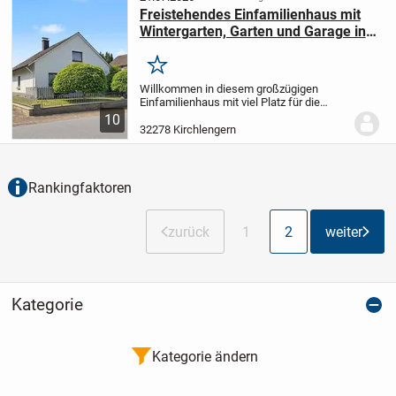
Freistehendes Einfamilienhaus mit
Wintergarten, Garten und Garage in
Kirchlengern
Merken
Willkommen in diesem großzügigen
Einfamilienhaus mit viel Platz für die
ganze Familie. Die Immobilie überzeugt
10
durch ihre durchdachte Raumaufteilung,
32278 Kirchlengern
helle Wohnräume und zahlreiche
Nutzungsmöglichkeit...
Rankingfaktoren
zurück
1
2
weiter
Kategorie
Kategorie ändern