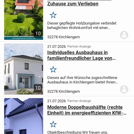
Zuhause zum Verlieben
Merken
Dieser gepflegte Holzbungalow verbindet
behaglichen Wohnkomfort mit einer
durchdachten Raumaufteilung und einem
10
großzügigen Grundstück von ca. 803 m².
32278 Kirchlengern
Mit rund 95 m² Wohnfläche eignet sich
die...
21.07.2026
Partner-Anzeige
Individuelles Ausbauhaus in
familienfreundlicher Lage von
Kirchlengern
Merken
Dieses auf Ihre Wünsche zugeschnittene
Ausbauhaus in Kirchlengern bietet Ihnen
auf einer Ebene und 118,90 m²
10
Wohnfläche ein ideales Zuhause für die
32278 Kirchlengern
ganze Familie. Das Projekt sieht vier
Zimmer vor,...
21.07.2026
Partner-Anzeige
Moderne Doppelhaushälfte (rechte
Einheit) im energieeffizienten KfW-
55-Standard
Merken
Objektbeschreibung Wir freuen uns,