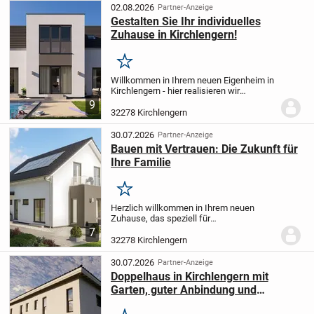
02.08.2026
Partner-Anzeige
Gestalten Sie Ihr individuelles
Zuhause in Kirchlengern!
Merken
Willkommen in Ihrem neuen Eigenheim in
Kirchlengern - hier realisieren wir
gemeinsam Ihr maßgeschneidertes
9
Haus, das auf Ihre persönlichen Wünsche
32278 Kirchlengern
und Anforderungen zugeschnitten wird.
Die großzügige...
30.07.2026
Partner-Anzeige
Bauen mit Vertrauen: Die Zukunft für
Ihre Familie
Merken
Herzlich willkommen in Ihrem neuen
Zuhause, das speziell für
familienorientierte Kunden wie Sie
7
gestaltet wurde. Diese Immobilie ist der
32278 Kirchlengern
ideale Ort, um gemeinsame Erinnerungen
zu schaffen und ein...
30.07.2026
Partner-Anzeige
Doppelhaus in Kirchlengern mit
Garten, guter Anbindung und
vielfältigen Freizeitmöglichkeiten