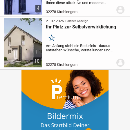
Ihnen diese attraktive und moderne
Neubau-Doppelhaushälfte anbieten zu
4
dürfen. Zum Verkauf steht die rechte
32278 Kirchlengern
Hausseite, wie auf dem Bild abgebildet.
Das Haus wird...
21.07.2026
Partner-Anzeige
Ihr Platz zur Selbstverwirklichung
Merken
Am Anfang steht ein Bedürfnis - daraus
entstehen Wünsche, Vorstellungen und
erste Ideen.
Gemeinsam entwickeln wir
daraus ein Haus, das exakt auf Sie
10
zugeschnitten ist: auf Ihre
32278 Kirchlengern
Lebenssituation und Ihr...