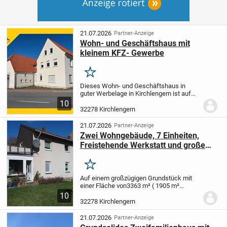
21.07.2026
Partner-Anzeige
Wohn- und Geschäftshaus mit
kleinem KFZ- Gewerbe
Merken
Dieses Wohn- und Geschäftshaus in
guter Werbelage in Kirchlengern ist auf
einem großzügigen Grundstück von ca.
10
1.663 m² errichtet worden. Die Immobilie
32278 Kirchlengern
verfügt über einen kleinen Gewerbeteil
mit Büro,...
21.07.2026
Partner-Anzeige
Zwei Wohngebäude, 7 Einheiten,
Freistehende Werkstatt und große
Garage für Wohnmobil - Investition
mit Perspektive
Merken
Auf einem großzügigen Grundstück mit
einer Fläche von3363 m² ( 1905 m²
Garten, 115 m² Teich und 1.343 m²
10
Wohnbaufläche )befinden sich zwei
32278 Kirchlengern
Mehrfamilienhäuser. Das Paket besteht
aus einem Vorderhaus...
21.07.2026
Partner-Anzeige