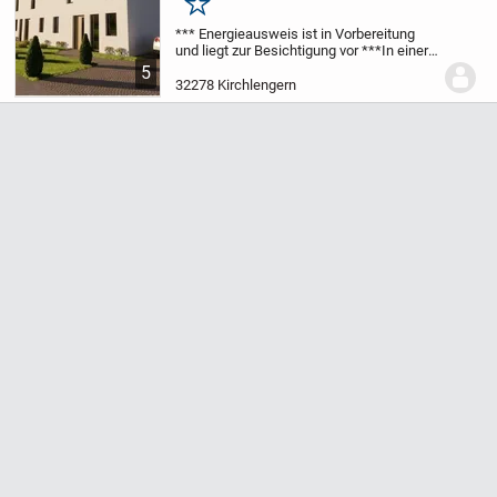
Merken
*** Energieausweis ist in Vorbereitung
und liegt zur Besichtigung vor ***
In einer
ruhigen, familienfreundlichen
5
Wohngegend entstehen sechs moderne
32278 Kirchlengern
Doppelhaushälften im energieeffizienten
KfW-55-Stan...