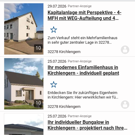
29.07.2026
Partner-Anzeige
Kapitalanlage mit Perspektive - 4-
MFH mit WEG-Aufteilung und 4
Grundbüchern in 32278 Kirchlengern
Merken
Zum Verkauf steht ein Mehrfamilienhaus
in sehr guter zentraler Lage in 32278
Kirchlengern (Kreis Herford). Die
10
Immobilie wurde bereits nach dem
32278 Kirchlengern
Wohnungseigentumsgesetz aufgeteilt
und besteht aus vier...
25.07.2026
Partner-Anzeige
Ihr modernes Einfamilienhaus in
Kirchlengern - individuell geplant
Merken
Entdecken Sie Ihr zukünftiges Eigenheim
in Kirchlengern: Hier verwirklichen wir für
Sie ein individuell projektiertes
10
Einfamilienhaus mit 4 Zimmern auf
32278 Kirchlengern
142,23 m² Wohnfläche - ganz nach Ihren...
25.07.2026
Partner-Anzeige
Ihr individueller Bungalow in
Kirchlengern - projektiert nach Ihren
Vorstellungen