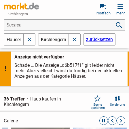
Postfach
mehr
Kirchlengern
Suchen
zurücksetzen
Häuser
Kirchlengern
schließen
schließen
Anzeige nicht verfügbar
Schade … Die Anzeige „d6b517f1“ gilt leider nicht
mehr. Aber vielleicht wirst du fündig bei den aktuellen
Anzeigen aus der Kategorie Häuser.
36 Treffer
Haus kaufen in
Kirchlengern
Suche
Sortierung
speichern
Galerie
automatische R
zurückblät
weite