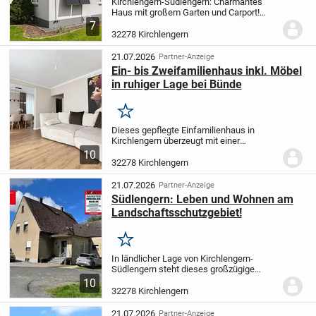
Kirchlengern-Südlengern: Charmantes
Haus mit großem Garten und Carport!
Dieses attraktive Einfamilienhaus mit
7
großem Garten in Kirchlengern bietet eine
32278 Kirchlengern
angenehme Wohnatmosphäre. Carport
und Vollkeller...
21.07.2026
Partner-Anzeige
Ein- bis Zweifamilienhaus inkl. Möbel
in ruhiger Lage bei Bünde
Merken
Dieses gepflegte Einfamilienhaus in
Kirchlengern überzeugt mit einer
gelungenen Kombination aus solider
10
Bausubstanz, gehobener Ausstattung und
32278 Kirchlengern
modernisiertem Wohnkomfort. Das im
Jahr 1957 errichtete...
21.07.2026
Partner-Anzeige
Südlengern: Leben und Wohnen am
Landschaftsschutzgebiet!
Merken
In ländlicher Lage von Kirchlengern-
Südlengern steht dieses großzügige
Wohnhaus zum Verkauf. Die Wohnfläche
10
von ca. 186 m² verteilt sich großzügig auf
32278 Kirchlengern
zwei Ebenen. Im Erdgeschoss gelegen ist
eine...
21.07.2026
Partner-Anzeige