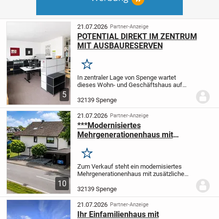
21.07.2026
Partner-Anzeige
POTENTIAL DIREKT IM ZENTRUM
MIT AUSBAURESERVEN
Merken
In zentraler Lage von Spenge wartet
dieses Wohn- und Geschäftshaus auf
Menschen mit Ideen: 145 m² Wohnfläche
5
(2 Wohnungen), dazu ca. 375 m²
32139 Spenge
Gewerbefläche mit großer
Schaufensterfront ideal für...
21.07.2026
Partner-Anzeige
***Modernisiertes
Mehrgenerationenhaus mit
Baugrundstück und positivem
Bauvorbescheid***
Merken
Zum Verkauf steht ein modernisiertes
Mehrgenerationenhaus mit zusätzlichem
Baugrundstück in Spenge-Hücker-
10
Aschen.
Die Immobilie wird derzeit in
32139 Spenge
mehrere voneinander getrennte
Wohneinheiten bzw....
21.07.2026
Partner-Anzeige
Ihr Einfamilienhaus mit