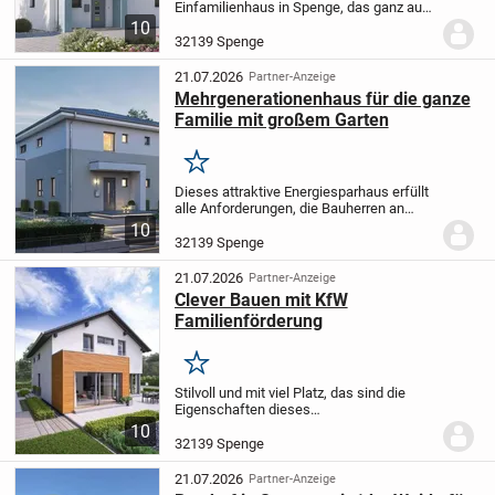
Einfamilienhaus in Spenge, das ganz auf
Ihre persönlichen Bedürfnisse
10
zugeschnitten wird. Auf einer Ebene
32139 Spenge
verteilen sich großzügige 118,90 m²
Wohnfläche in einem 489 m²...
21.07.2026
Partner-Anzeige
Mehrgenerationenhaus für die ganze
Familie mit großem Garten
Merken
Dieses attraktive Energiesparhaus erfüllt
alle Anforderungen, die Bauherren an
Ausstattung, Individualität und aktuellste
10
Wärmeschutztechnik stellen.
Highlight
32139 Spenge
des Hauses ist eine optimale...
21.07.2026
Partner-Anzeige
Clever Bauen mit KfW
Familienförderung
Merken
Stilvoll und mit viel Platz, das sind die
Eigenschaften dieses
Einfamilienhauses.
Wenn man durch die
10
Haustür schreitet habt ihr mit dem Blick
32139 Spenge
auf die schöne Diele genug Platz für ein
warmes Ankommen....
21.07.2026
Partner-Anzeige