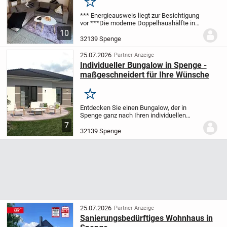
Merken
*** Energieausweis liegt zur Besichtigung
vor ***
Die moderne Doppelhaushälfte in
Spenge liegt zentrumsnah und bietet auf
10
rund 115,5 m² Wohnfläche fünf gut
32139 Spenge
geschnittene Zimmer.
Im Erdgeschoss...
25.07.2026
Partner-Anzeige
Individueller Bungalow in Spenge -
maßgeschneidert für Ihre Wünsche
Merken
Entdecken Sie einen Bungalow, der in
Spenge ganz nach Ihren individuellen
Vorstellungen geplant wird. Das Haus
7
bietet 4,0 Zimmer auf einer Ebene und
32139 Spenge
eine Wohnfläche von 116,37 m² auf
einem Grundstück...
25.07.2026
Partner-Anzeige
Sanierungsbedürftiges Wohnhaus in