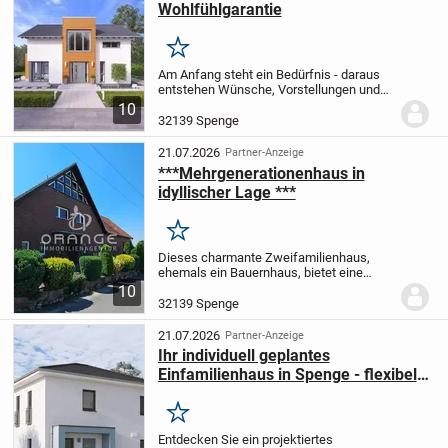
Wohlfühlgarantie
Merken
Am Anfang steht ein Bedürfnis - daraus
entstehen Wünsche, Vorstellungen und
erste Ideen.
Gemeinsam entwickeln wir
10
daraus ein Haus, das exakt auf Sie
32139 Spenge
zugeschnitten ist: auf Ihre
Lebenssituation und Ihr...
21.07.2026
Partner-Anzeige
***Mehrgenerationenhaus in
idyllischer Lage ***
Merken
Dieses charmante Zweifamilienhaus,
ehemals ein Bauernhaus, bietet eine
einmalige Gelegenheit für
10
naturverbundene Familien oder
32139 Spenge
Investoren. Das Anwesen besticht durch
seine idyllische Lage und...
21.07.2026
Partner-Anzeige
Ihr individuell geplantes
Einfamilienhaus in Spenge - flexibel
nach Ihren Wünschen
Merken
Entdecken Sie ein projektiertes