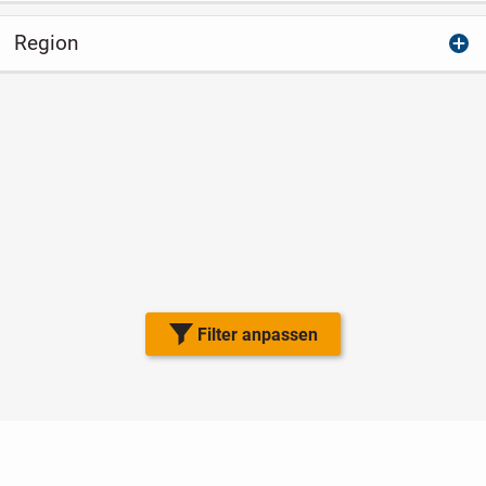
Region
Filter anpassen
Nutzungsbedingungen
Datenschutz
Barrierefreiheit
Impressum
Kontakt
Hilfe
Sicherheit
Jugendschutz