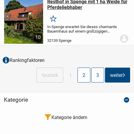
Resthof in Spenge mit 1 ha Weide für
Pferdeliebhaber
Merken
In Spenge erwartet Sie dieses charmante
Bauernhaus auf einem großzügigen
Grundstück von ca. 2.400 m². Das
10
Anwesen bietet eine seltene Kombination
32139 Spenge
aus ländlichem Charakter, weitläufigen
Außenflächen...
Rankingfaktoren
zurück
1
2
3
weiter
Kategorie
Kategorie ändern