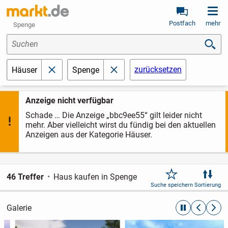
Postfach
mehr
Spenge
Suchen
zurücksetzen
Häuser
Spenge
schließen
schließen
Anzeige nicht verfügbar
Schade … Die Anzeige „bbc9ee55“ gilt leider nicht
mehr. Aber vielleicht wirst du fündig bei den aktuellen
Anzeigen aus der Kategorie Häuser.
46 Treffer
Haus kaufen in Spenge
Suche speichern
Sortierung
Galerie
automatische R
zurückblät
weite