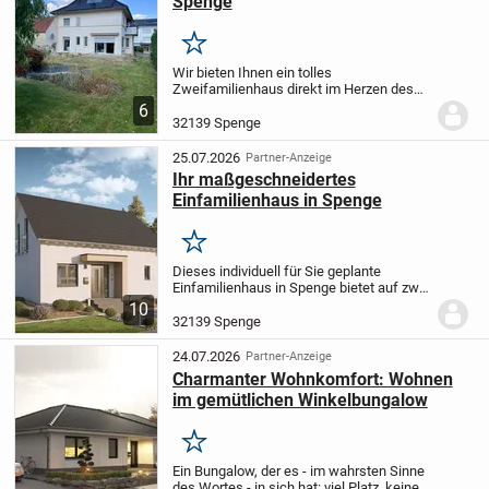
Spenge
Merken
Wir bieten Ihnen ein tolles
Zweifamilienhaus direkt im Herzen des
Stadtteils Spenge an. Diese Immobilie
6
bietet eine großzügige Wohnfläche von
32139 Spenge
180 Quadratmetern, ideal für junge
Familien oder Paare,...
25.07.2026
Partner-Anzeige
Ihr maßgeschneidertes
Einfamilienhaus in Spenge
Merken
Dieses individuell für Sie geplante
Einfamilienhaus in Spenge bietet auf zwei
Etagen ein behagliches Zuhause mit
10
142,23 m² Wohnfläche und insgesamt 4
32139 Spenge
Zimmern. Drei separate Schlafzimmer,
ein...
24.07.2026
Partner-Anzeige
Charmanter Wohnkomfort: Wohnen
im gemütlichen Winkelbungalow
Merken
Ein Bungalow, der es - im wahrsten Sinne
des Wortes - in sich hat: viel Platz, keine