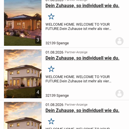
Dein Zuhause, so individuell wie du.
Merken
WELCOME HOME. WELCOME TO YOUR
FUTURE.
Dein Zuhause ist mehr als vier
Wände - es ist dein Rückzugsort, dein
Investment, dein neuer Lebensabschnitt.
3
White&Black macht Wohneigentum
32139 Spenge
bezahlbar, modern...
01.08.2026
Partner-Anzeige
Dein Zuhause, so individuell wie du.
Merken
WELCOME HOME. WELCOME TO YOUR
FUTURE.
Dein Zuhause ist mehr als vier
Wände - es ist dein Rückzugsort, dein
Investment, dein neuer Lebensabschnitt.
4
White&Black macht Wohneigentum
32139 Spenge
bezahlbar, modern...
01.08.2026
Partner-Anzeige
Dein Zuhause, so individuell wie du.
Merken