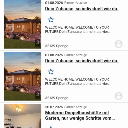
01.08.2026
Partner-Anzeige
Dein Zuhause, so individuell wie du.
Merken
WELCOME HOME. WELCOME TO YOUR
FUTURE.
Dein Zuhause ist mehr als vier
Wände - es ist dein Rückzugsort, dein
Investment, dein neuer Lebensabschnitt.
3
White&Black macht Wohneigentum
32139 Spenge
bezahlbar, modern...
01.08.2026
Partner-Anzeige
Dein Zuhause, so individuell wie du.
Merken
WELCOME HOME. WELCOME TO YOUR
FUTURE.
Dein Zuhause ist mehr als vier
Wände - es ist dein Rückzugsort, dein
Investment, dein neuer Lebensabschnitt.
3
White&Black macht Wohneigentum
32139 Spenge
bezahlbar, modern...
30.07.2026
Partner-Anzeige
Moderne Doppelhaushälfte mit
Garten, nur wenige Schritte vom
Stadtzentrum Spenge entfernt.