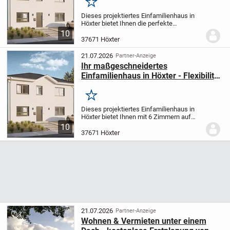
Merken
Dieses projektiertes Einfamilienhaus in
Höxter bietet Ihnen die perfekte
Kombination aus individueller Gestaltung
10
und moderner Bauweise. Mit 6 Zimmern
37671 Höxter
und einer großzügigen Wohnfläche von
182 m² auf 2...
21.07.2026
Partner-Anzeige
Ihr maßgeschneidertes
Einfamilienhaus in Höxter - Flexibilität
trifft auf Qualität und Nachhaltigkeit
Merken
Dieses projektiertes Einfamilienhaus in
Höxter bietet Ihnen mit 6 Zimmern auf
181,77 m² Wohnfläche und einem
10
großzügigen Grundstück von 557 m² ein
37671 Höxter
modernes Zuhause, das individuell nach
Ihren Wünschen...
21.07.2026
Partner-Anzeige
Wohnen & Vermieten unter einem