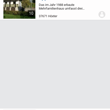
Merken
Das im Jahr 1988 erbaute
Mehrfamilienhaus umfasst drei
großzügige Etagenwohnungen und wurde
10
über die Jahre kontinuierlich gepflegt
37671 Höxter
sowie modernisiert. Dadurch befindet
sich die Immobilie in einem sehr...