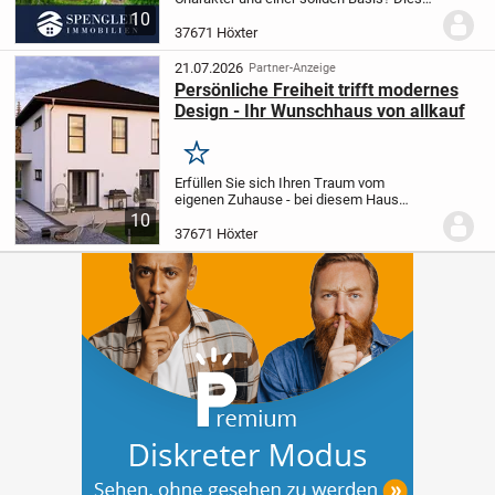
charmante Altbau-Villa in Höxters
10
historischer Altstadt bietet genau die
37671 Höxter
richtige Mischung aus historischem Flair
und...
21.07.2026
Partner-Anzeige
Persönliche Freiheit trifft modernes
Design - Ihr Wunschhaus von allkauf
Merken
Erfüllen Sie sich Ihren Traum vom
eigenen Zuhause - bei diesem Haus
stehen Ihre individuellen Wünsche im
10
Mittelpunkt! Auf einer großzügigen
37671 Höxter
Wohnfläche von 145,86 m² genießen Sie
mit fünf Zimmern und...