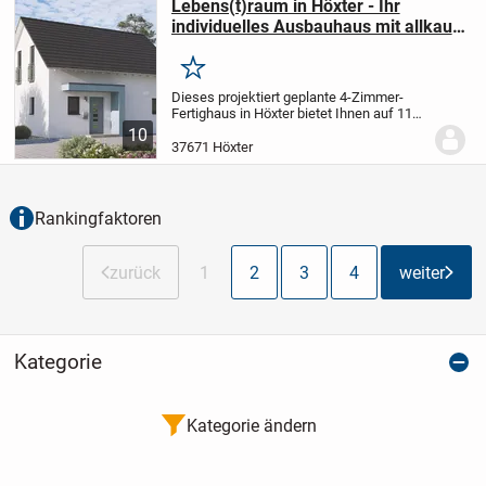
Lebens(t)raum in Höxter - Ihr
individuelles Ausbauhaus mit allkauf-
Komfort
Merken
Dieses projektiert geplante 4-Zimmer-
Fertighaus in Höxter bietet Ihnen auf 119
m² Wohnfläche ein Zuhause nach Ihren
10
Wünschen. Mit einem großzügigen
37671 Höxter
Grundstück von 557 m² und nur einer
Etage erleben...
Rankingfaktoren
zurück
1
2
3
4
weiter
Kategorie
Kategorie ändern