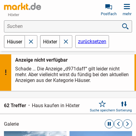
Postfach
mehr
Höxter
Suchen
zurücksetzen
Häuser
Höxter
schließen
schließen
Anzeige nicht verfügbar
Schade … Die Anzeige „d971daff“ gilt leider nicht
mehr. Aber vielleicht wirst du fündig bei den aktuellen
Anzeigen aus der Kategorie Häuser.
62 Treffer
Haus kaufen in Höxter
Suche speichern
Sortierung
Galerie
automatische R
zurückblät
weite