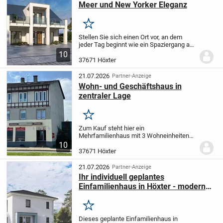
Meer und New Yorker Eleganz
Merken
Stellen Sie sich einen Ort vor, an dem
jeder Tag beginnt wie ein Spaziergang am
Meer und endet wie ein Abend in den
10
stilvollsten Vierteln von New York. Genau
37671 Höxter
dieses Gefühl bringt unser Designhaus...
21.07.2026
Partner-Anzeige
Wohn- und Geschäftshaus in
zentraler Lage
Merken
Zum Kauf steht hier ein
Mehrfamilienhaus mit 3 Wohneinheiten
und einer Gewerbeeinheit im Zentrum von
10
Höxter.
Aktuell sind 2 von 3 Wohnungen
37671 Höxter
und das Gewerbe vermietet. Eine
Wohnung ist aktuell nicht...
21.07.2026
Partner-Anzeige
Ihr individuell geplantes
Einfamilienhaus in Höxter - modernes
Wohnen auf zwei Etagen
Merken
Dieses geplante Einfamilienhaus in