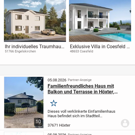
Ihr individuelles Traumhaus
Exklusive Villa in Coesfeld -
gestalten -
Individuell geplantes
51766 Engelskirchen
48653 Coesfeld
maßgeschneidert, modern
Traumhaus für höchste
und preiswert
Ansprüche
05.08.2026
Partner-Anzeige
Familienfreundliches Haus mit
Balkon und Terrasse in Höxter,
Brenkhausen
Merken
Dieses voll verklinkerte Einfamilienhaus
Haus befindet sich im Stadtteil
Brenkhausen in Höxter. Mit einer
10
großzügigen Fläche von 145 m² bietet es
37671 Höxter
ausreichend Platz für die ganze Familie
und besteht...
05.08.2026
Partner-Anzeige