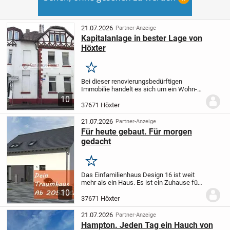
21.07.2026
Partner-Anzeige
Kapitalanlage in bester Lage von
Höxter
Merken
Bei dieser renovierungsbedürftigen
Immobilie handelt es sich um ein Wohn-
und Geschäftshaus im Stadtkern von
10
Höxter. Das Haus ist vier-geschossig, das
37671 Höxter
Dachgeschoss ist voll ausgebaut.
Im EG
des...
21.07.2026
Partner-Anzeige
Für heute gebaut. Für morgen
gedacht
Merken
Das Einfamilienhaus Design 16 ist weit
mehr als ein Haus. Es ist ein Zuhause für
Menschen, die Großzügigkeit, Licht und
10
ein harmonisches Wohngefühl
37671 Höxter
schätzen.
Schon beim Betreten spüren Sie
die...
21.07.2026
Partner-Anzeige
Hampton. Jeden Tag ein Hauch von