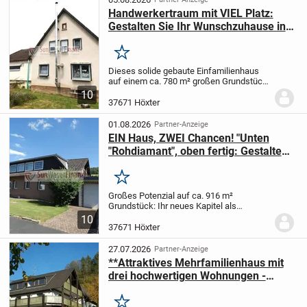
Handwerkertraum mit VIEL Platz:
Gestalten Sie Ihr Wunschzuhause in
Höxter!
Merken
Dieses solide gebaute Einfamilienhaus
auf einem ca. 780 m² großen Grundstück
bietet Handwerkern, Machern und
10
Familien die perfekte Basis, um
37671 Höxter
individuelle Wohnträume wahr werden zu
lassen.
Das Objekt...
01.08.2026
Partner-Anzeige
EIN Haus, ZWEI Chancen! "Unten
"Rohdiamant", oben fertig: Gestalten
Sie ca. 140 m² EG völlig frei !
Merken
Großes Potenzial auf ca. 916 m²
Grundstück: Ihr neues Kapitel als
Raumkünstler, Investor oder
10
Großfamilie!
Manche Häuser erzählen
37671 Höxter
eine Geschichte - dieses hier wartet
darauf, dass Sie das beste...
27.07.2026
Partner-Anzeige
**Attraktives Mehrfamilienhaus mit
drei hochwertigen Wohnungen -
ideale Kapitalanlage**