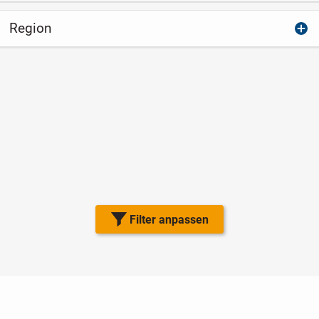
Region
Filter anpassen
Nutzungsbedingungen
Datenschutz
Barrierefreiheit
Impressum
Kontakt
Hilfe
Sicherheit
Jugendschutz