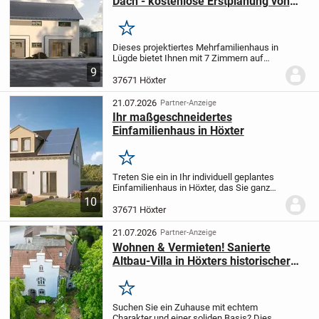
Dach - kostenlose Erstplanung von
Frank Hanke & Grundstücksservice
Merken
Dieses projektiertes Mehrfamilienhaus in
Lügde bietet Ihnen mit 7 Zimmern auf
238,83 m² Wohnfläche und zwei Etagen
9
ein großzügiges Zuhause, das ganz nach
37671 Höxter
Ihren individuellen Wünschen und
Vorstellungen...
21.07.2026
Partner-Anzeige
Ihr maßgeschneidertes
Einfamilienhaus in Höxter
Merken
Treten Sie ein in Ihr individuell geplantes
Einfamilienhaus in Höxter, das Sie ganz
nach Ihren eigenen Vorstellungen
10
gestalten können. Mit 4 Zimmern und
37671 Höxter
einer Wohnfläche von 142,23 m² bietet
dieses...
21.07.2026
Partner-Anzeige
Wohnen & Vermieten! Sanierte
Altbau-Villa in Höxters historischer
Altstadt mit Weserblick
Merken
Suchen Sie ein Zuhause mit echtem
Charakter und einer soliden Basis? Diese