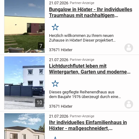
21.07.2026
Partner-Anzeige
Bungalow in Höxter - Ihr individuelles
Traumhaus mit nachhaltigem
Komfort
Merken
Herzlich willkommen zu Ihrem neuen
Zuhause in Höxter! Dieser projektiert
geplante Bungalow mit 4,0 Zimmern und
7
einer Wohnfläche von 107,17 m² bietet
37671 Höxter
Ihnen auf einem großzügigen 557 m²
großen...
21.07.2026
Partner-Anzeige
Lichtdurchflutet leben mit
Wintergarten, Garten und modernem
Komfort in Höxter
Merken
Dieses gepflegte Reihenendhaus aus
dem Baujahr 1976 überzeugt durch eine
gelungene Kombination aus moderner
10
Ausstattung und kontinuierlicher
37671 Höxter
Instandhaltung. Mit einer großzügigen
Wohnfläche von ca....
21.07.2026
Partner-Anzeige
Ihr individuelles Einfamilienhaus in
Höxter - maßgeschneidert,
energieeffizient und komfortabel