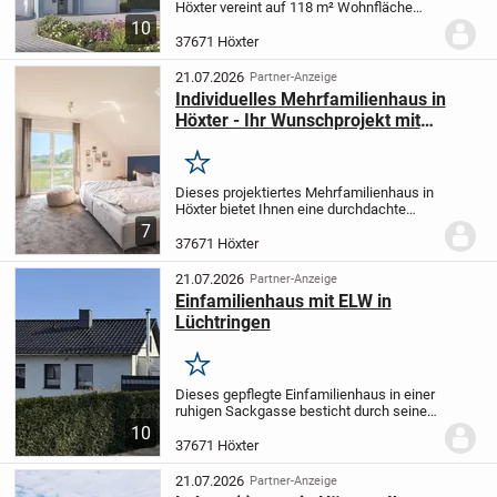
Höxter vereint auf 118 m² Wohnfläche
und 557 m² Grundstück alles, was sich
10
Familien wünschen. Mit drei Zimmern,
37671 Höxter
verteilt auf zwei Stockwerke, drei
Schlafzimmern...
21.07.2026
Partner-Anzeige
Individuelles Mehrfamilienhaus in
Höxter - Ihr Wunschprojekt mit
allkauf-Komfort und Flexibilität
Merken
Dieses projektiertes Mehrfamilienhaus in
Höxter bietet Ihnen eine durchdachte
Wohnfläche von 237 m² auf einem 557 m²
7
großen Grundstück. Mit insgesamt 7
37671 Höxter
Zimmern, verteilt auf 2 Etagen, können
Sie sich...
21.07.2026
Partner-Anzeige
Einfamilienhaus mit ELW in
Lüchtringen
Merken
Dieses gepflegte Einfamilienhaus in einer
ruhigen Sackgasse besticht durch seine
durchdachte Raumaufteilung und
10
moderne Ausstattung. Die offene
37671 Höxter
Einbauküche geht nahtlos in den
großzügigen Wohn- und...
21.07.2026
Partner-Anzeige