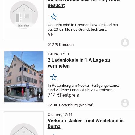
gesucht
Merken
Gesucht wird in Dresden bzw. Umland bis
ca. 20 km kleines Grundstück zur
Pacht/Miete/Kauf für Stellung eines Tiny
VB
Hauses.
01279 Dresden
Heute, 07:13
2 Ladenlokale in 1 A Lage zu
vermieten
Merken
In Rottenburg am Neckar, Fußgängerzone,
sind 2 kleine Ladenokale zu vermieten.
Laden 1 MK hat 2 große Schaufenster, ca.
714 €
Festpreis
1
30 qm Nutzfläche, Waschbecken,
Nachtspeicherheizung. Ladenlokal 2 M
72108 Rottenburg (Neckar)
hat 1 großes...
Gestern, 12:44
Verkaufe Acker - und Weideland in
Borna