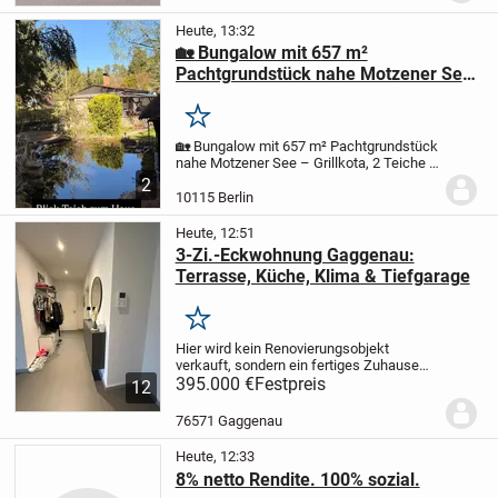
Abstellkammern...
Heute, 13:32
🏡 Bungalow mit 657 m²
Pachtgrundstück nahe Motzener See
– Grillkota, 2 Teiche & komplette
Ausstattung
Merken
🏡 Bungalow mit 657 m² Pachtgrundstück
nahe Motzener See – Grillkota, 2 Teiche &
komplette Ausstattung
59.900 € VB | AB
2
SOFORT VERFÜGBAR
Ein besonderer
10115 Berlin
Rückzugsort im Grünen – ankommen,
abschalten und...
Heute, 12:51
3-Zi.-Eckwohnung Gaggenau:
Terrasse, Küche, Klima & Tiefgarage
Merken
Hier wird kein Renovierungsobjekt
verkauft, sondern ein fertiges Zuhause
zum Einziehen.
395.000 €
Festpreis
Die moderne 3-Zimmer-
12
Eckwohnung mit 89 m² Wohnfläche liegt
im Erdgeschoss eines gepflegten
76571 Gaggenau
Mehrfamilienhauses....
Heute, 12:33
8% netto Rendite. 100% sozial.