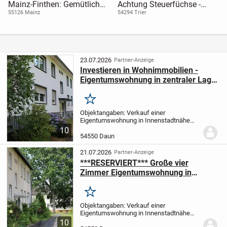
Mainz-Finthen: Gemütliche
Achtung Steuerfüchse -
2-ZKB-Wohnung; tolles
Steuern sparen durch
55126 Mainz
54294 Trier
Raumgefühl; 70m²;
Sonderabschreibungen im
Wohlfühl-Loggia!
KFW 40 QNG
Energiesparhaus
23.07.2026
Partner-Anzeige
Investieren in Wohnimmobilien -
Eigentumswohnung in zentraler Lage
-
Merken
Objektangaben: Verkauf einer
Eigentumswohnung in Innenstadtnähe
von Daun • Erdgeschosswohnung mit 2
10
Zimmern, Küche, Bad • Wohnfläche ca. 53
54550 Daun
qm • Baujahr des Gebäudes 1969 • Balkon
• Gas-Zentralheizung...
21.07.2026
Partner-Anzeige
***RESERVIERT*** Große vier
Zimmer Eigentumswohnung in
Innenstadtnähe
Merken
Objektangaben: Verkauf einer
Eigentumswohnung in Innenstadtnähe
von Daun - Erdgeschosswohnung mit 4
10