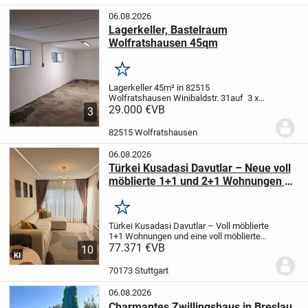
Wald zum...
06.08.2026
Lagerkeller, Bastelraum
Wolfratshausen 45qm
Merken
Lagerkeller 45m² in 82515
Wolfratshausen Winibaldstr. 31
auf 3 x
15m bietet sich viel Stellwand für
29.000 €
VB
3
Regale
Stromanschluß mit eigenem
Zähler
Der Raum hat 2 Fenster, Zufahrt
82515 Wolfratshausen
über die Tiefgarage...
06.08.2026
Türkei Kusadasi Davutlar – Neue voll
möblierte 1+1 und 2+1 Wohnungen zu
verkaufen
Merken
Türkei Kusadasi Davutlar – Voll möblierte
1+1 Wohnungen und eine voll möblierte
2+1 Wohnung
77.371 €
VB
Unsere Wohnungen sind
10
KI
neu und unbenutzt.
Sie befinden sich in
der Nähe von Supermärkten, dem
70173 Stuttgart
Gesundheitszent...
06.08.2026
Charmantes Zwillingshaus in Breslau