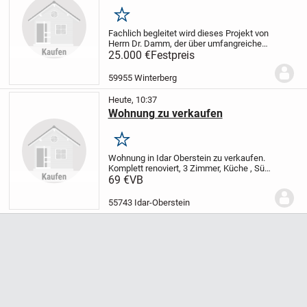
Merken
Fachlich begleitet wird dieses Projekt von
Herrn Dr. Damm, der über umfangreiche
internationale Erfahrung als
25.000 €
Festpreis
Projektmanager in der
Gesundheitsbranche sowie in der
59955 Winterberg
Vermittlung von Fachkräften...
Heute, 10:37
Wohnung zu verkaufen
Merken
Wohnung in Idar Oberstein zu verkaufen.
Komplett renoviert, 3 Zimmer, Küche , Süd
Balkon, Bad, sehr gute Bus Verbindung,
69 €
VB
ruhig gelegen, Provision frei, direkt vom
Eigentümer zu verkaufen.
Preis :...
55743 Idar-Oberstein