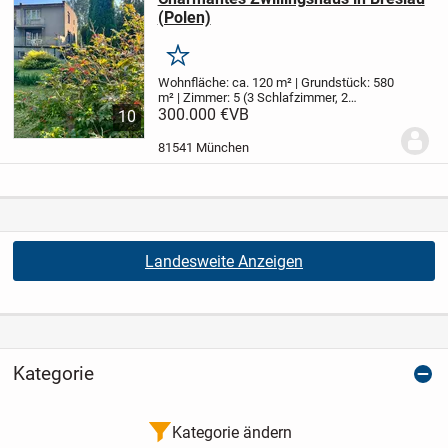
(Polen)
Merken
Wohnfläche: ca. 120 m² | Grundstück: 580
m² | Zimmer: 5 (3 Schlafzimmer, 2
Wohnzimmer) | Baujahr: 1970er
300.000 €
VB
Dieses
10
liebevoll gepflegte Zwillingshaus
(Doppelhaushälfte) aus den 1970er
81541 München
Jahren bietet auf...
Landesweite Anzeigen
Kategorie
Kategorie ändern