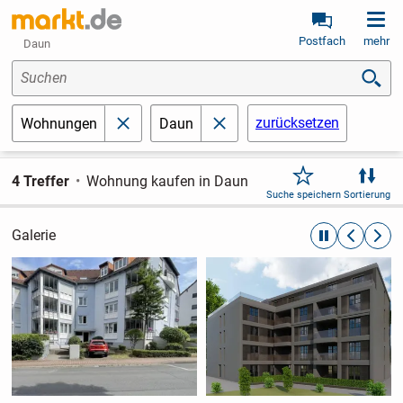
Postfach
mehr
Daun
Suchen
zurücksetzen
Wohnungen
Daun
schließen
schließen
4 Treffer
Wohnung kaufen in Daun
Suche speichern
Sortierung
Galerie
automatische R
zurückblät
weite