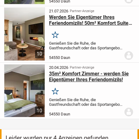
Zimmern, Küche, Bad und Gäste-WC -
54550 Daun
Wohnfläche ca. 80,32 qm - Baujahr des
Gebäudes 1969 - Balkon...
21.07.2026
Partner-Anzeige
Werden Sie Eigentümer Ihres
Feriendomizils! 50m² Komfort Suite
Deluxe mit Balkon o. Terrasse "Erle"
Merken
Genießen Sie die Ruhe, die
Gastfreundschaft oder das Sportangebot
im Sporthotel Grafenwald. Erwerben Sie
10
Ihr persönliches Feriendomizil und
54550 Daun
werden Sie Teil unserer
Eigentümergemeinschaft. Der...
20.04.2026
Partner-Anzeige
35m² Komfort Zimmer - werden Sie
Eigentümer Ihres Feriendomizils!
Merken
Genießen Sie die Ruhe, die
Gastfreundschaft oder das Sportangebot
im Sporthotel Grafenwald. Erwerben Sie
10
Ihr persönliches Feriendomizil und
54550 Daun
werden Sie Teil unserer
Eigentümergemeinschaft. Der...
Leider wurden nur 4 Anzeigen gefunden.