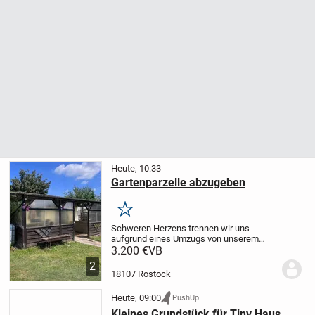
Heute, 10:33
Gartenparzelle abzugeben
Merken
Schweren Herzens trennen wir uns
aufgrund eines Umzugs von unserem
geliebten Garten, der uns viele schöne
3.200 €
VB
Stunden geschenkt hat.
Wir wünschen
2
uns, dass dieses kleine Stück Grün
18107 Rostock
in liebevolle Hände...
Heute, 09:00
PushUp
Kleines Grundstück für Tiny Haus