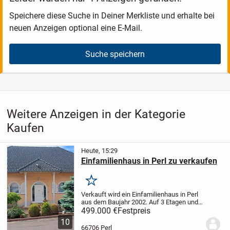
Speichere diese Suche in Deiner Merkliste und erhalte bei
neuen Anzeigen optional eine E-Mail.
Suche speichern
Weitere Anzeigen in der Kategorie
Kaufen
Heute, 15:29
Einfamilienhaus in Perl zu verkaufen
Merken
Verkauft wird ein Einfamilienhaus in Perl
aus dem Baujahr 2002. Auf 3 Etagen und
178m2 sind 2 Bäder und ein GästeWC,
499.000 €
Festpreis
Küche und 7 Zimmer . Zusätzlich noch 1
10
begehbarer Kleiderschrank, 2
66706 Perl