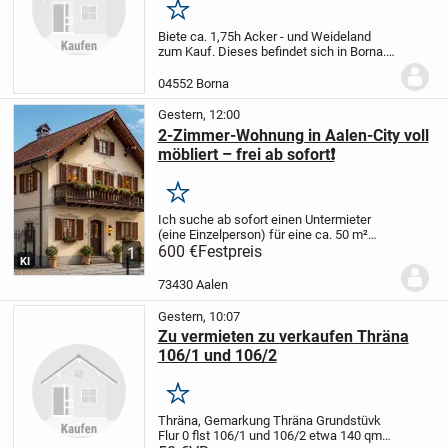
Merken
Biete ca. 1,75h Acker - und Weideland
zum Kauf. Dieses befindet sich in Borna.
Bei Interesse einfach melden.
04552 Borna
Gestern, 12:00
2-Zimmer-Wohnung in Aalen-City voll
möbliert – frei ab sofort❗️
Merken
Ich suche ab sofort einen Untermieter
(eine Einzelperson) für eine ca. 50 m²
große, voll möblierte 2-Zimmer-
600 €
Festpreis
1
KI
Dachgeschosswohnung in bester Lage
der Aalen-City.
Top-Lage
* Nur ca. 150 m
73430 Aalen
zum Rathaus...
Gestern, 10:07
Zu vermieten zu verkaufen Thräna
106/1 und 106/2
Merken
Thräna, Gemarkung Thräna Grundstüvk
Flur 0 flst 106/1 und 106/2 etwa 140 qm