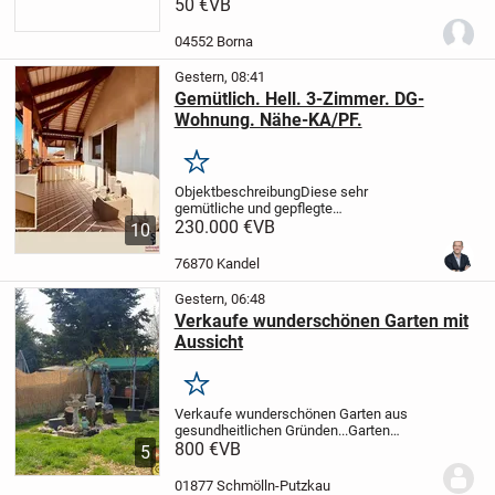
.
50 €
Zu vermieten 300 euro pro zjahr zu
VB
verkaufen 50 euro pro qm
04552 Borna
Gestern, 08:41
Gemütlich. Hell. 3-Zimmer. DG-
Wohnung. Nähe-KA/PF.
Merken
Objektbeschreibung
Diese sehr
gemütliche und gepflegte
Dachgeschosswohnung befindet sich in
230.000 €
VB
10
einem Mehrfamilienhaus aus dem Jahr
1995 in ruhiger Wohnlage von
76870 Kandel
Straubenhardt.
Ein Highlight ist der...
Gestern, 06:48
Verkaufe wunderschönen Garten mit
Aussicht
Merken
Verkaufe wunderschönen Garten aus
gesundheitlichen Gründen...
Garten
befindet sich unterhalb vom Steinbruch in
800 €
VB
5
Schmölln...
Es bestehen keine
Anbaupflichten..!!
..und man ist schnell im
01877 Schmölln-Putzkau