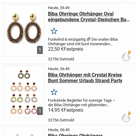
elegante...
Heute, 06:49
Biba Ohrringe Ohrhänger Oval
eingebundene Crystal-Steinchen Bunt
Irisierend
Merken
Funkelnd & einzigartig 🌈 Die ovalen Biba
Ohrhänger sind mit bunt irisierenden
Crystal-Steinchen verziert, die je nach
22,50 €
Festpreis
1
Premi
Lichteinfall in faszinierenden Farben
schimmern. Ihr elegantes, zugleich...
32756 Detmold
Heute, 06:49
Biba Ohrhänger mit Crystal Kreise
Bunt Sommer Urlaub Strand Party
Merken
Funkelnde Begleiter für sonnige Tage –
die Biba Ohrhänger mit glitzernden
Crystal-Kreisen in bunten Farben. Perfekt
14,95 €
Festpreis
1
Premi
für Strand, Pool und Sommerpartys,
bringen diese eleganten Ohrringe Glamour
32756 Detmold
in jeden...
Heute, 06:49
Biba Ohrringe Ohrhänger