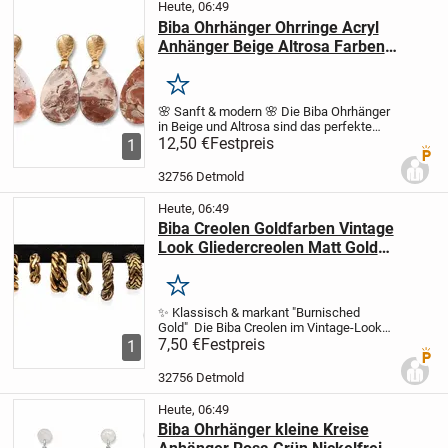
Heute, 06:49
Biba Ohrhänger Ohrringe Acryl
Anhänger Beige Altrosa Farben
Nickelfrei
Merken
🌸 Sanft & modern 🌸 Die Biba Ohrhänger
in Beige und Altrosa sind das perfekte
Statement für jeden Tag. Mit ihren
12,50 €
Festpreis
1
Premi
eleganten Acryl-Anhängern und dem
harmonischen Farbspiel bringen sie
32756 Detmold
Leichtigkeit und...
Heute, 06:49
Biba Creolen Goldfarben Vintage
Look Gliedercreolen Matt Gold
Brocante
Merken
✨ Klassisch & markant "Burnisched
Gold" Die Biba Creolen im Vintage-Look
überzeugen mit ihrem matten Goldfinish
7,50 €
Festpreis
1
Premi
und der stilvollen Glieder-Optik.
Ausdrucksstark und zugleich elegant
32756 Detmold
setzen sie ein...
Heute, 06:49
Biba Ohrhänger kleine Kreise