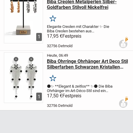
Biba Creolen Metalperlen Silber-
Goldfarben Stilvoll Nickelfrei
Merken
Elegante Creolen mit Charakter ✨ Die
Biba Creolen bestehen aus
hochwertigem, nickelfreiem Material und
17,95 €
Festpreis
1
Premi
sind kunstvoll mit silber- und
goldfarbenen Metallperlen verziert. Mit
32756 Detmold
einem Durchmesser von 4 cm...
Heute, 06:49
Biba Ohrringe Ohrhänger Art Deco Stil
Silberfarben Schwarzen Kristallen
Nickelfrei
Merken
⚫✨ **Elegant & zeitlos** ✨⚫ Die Biba
Ohrhänger im Art-Déco-Stil sind ein
Statement für Liebhaber klassischer
17,50 €
Festpreis
1
Premi
Eleganz. Silberfarbenes Metall trifft auf
funkelnde schwarze Kristalle – ein
32756 Detmold
geometrisches...