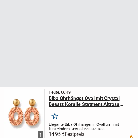
Heute, 06:49
Biba Ohrhänger Oval mit Crystal
Besatz Koralle Statment Altrosa
Nickelfrei
Merken
Elegante Biba Ohrhänger in Ovalform mit
funkelndem Crystal-Besatz. Das
Statement-Piece besticht durch seine
14,95 €
Festpreis
1
Premi