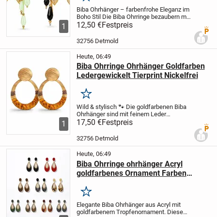
Merken
Biba Ohrhänger – farbenfrohe Eleganz im
Boho Stil Die Biba Ohrringe bezaubern mit
türkisen oder Schwarzen Anhängern und
12,50 €
Festpreis
1
Premi
feinen Emaille-Verzierungen, die in jedem
Licht strahlen. Dieses lebendige...
32756 Detmold
Heute, 06:49
Biba Ohrringe Ohrhänger Goldfarben
Ledergewickelt Tierprint Nickelfrei
Merken
Wild & stylisch 🐾 Die goldfarbenen Biba
Ohrhänger sind mit feinem Leder
umwickelt und mit einem markanten
17,50 €
Festpreis
1
Premi
Tierprint verziert. Modern, mutig und
ausdrucksstark bringen sie einen Hauch
32756 Detmold
von Exotik und...
Heute, 06:49
Biba Ohrringe ohrhänger Acryl
goldfarbenes Ornament Farben
nickelfrei
Merken
Elegante Biba Ohrhänger aus Acryl mit
goldfarbenem Tropfenornament. Diese