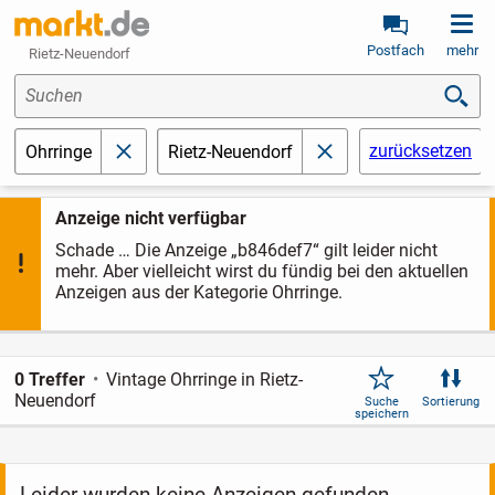
Postfach
mehr
Rietz-Neuendorf
Suchen
zurücksetzen
Ohrringe
Rietz-Neuendorf
schließen
schließen
Anzeige nicht verfügbar
Schade … Die Anzeige „b846def7“ gilt leider nicht
mehr. Aber vielleicht wirst du fündig bei den aktuellen
Anzeigen aus der Kategorie Ohrringe.
0 Treffer
Vintage Ohrringe in Rietz-
Neuendorf
Suche
Sortierung
speichern
Leider wurden keine Anzeigen gefunden.