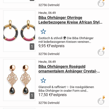
feminine Ausstrahlung und zeitlose
Eleganz. In den Farben Koralle und Altrosa
32756 Detmold
erhältlich –...
Heute, 06:49
Biba Ohrhänger Ohrringe
Lederbezogene Kreise African Styl
Wildlife
Merken
Exotisch & stilvoll 🌍 Die Biba Ohrhänger
mit lederbezogenen Kreisen vereinen
modernes Design mit Einflüssen des
9,95 €
Festpreis
1
Premi
African Styles. Ausdrucksstark und
inspiriert von Wildlife-Elementen, bringen
32756 Detmold
sie eine...
Heute, 06:49
Biba Ohrhängern Roségold
ornamentalem Anhänger Crystal-
Stein
Merken
Glanzvoll & raffiniert ✨ Die roségoldenen
Biba Ohrhänger in ovaler Form sind
kunstvoll mit funkelnden Crystals in Grau,
17,50 €
Festpreis
1
Premi
Schwarz und Silber besetzt. Ihr luxuriöses
Design macht sie zum perfekten...
32756 Detmold