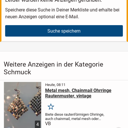
Speichere diese Suche in Deiner Merkliste und erhalte bei
neuen Anzeigen optional eine E-Mail.
Suche speichern
Weitere Anzeigen in der Kategorie
Schmuck
Heute, 08:11
Metal mesh, Chainmail Ohrringe
Rautenmuster, vintage
Merken
Biete diese rautenförmigen Ohrringe,
auch chainmail, metal mesh oder
Flüssigmetall genannt zum Verkauf an. Je
VB
4
nach Einfall des Lichtes schimmern sie in