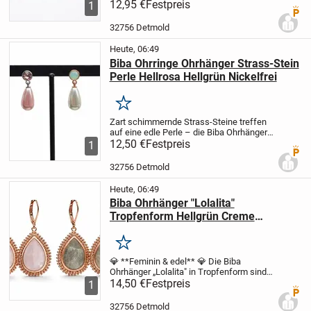
vielseitigen Ohrhänger bestehen aus
12,95 €
Festpreis
1
Premi
hochwertigem Acryl und Metall und
überzeugen mit ihrer modernen Ästhetik.
32756 Detmold
Das edle...
Heute, 06:49
Biba Ohrringe Ohrhänger Strass-Stein
Perle Hellrosa Hellgrün Nickelfrei
Merken
Zart schimmernde Strass-Steine treffen
auf eine edle Perle – die Biba Ohrhänger
sind pure Romantik. In den sanften
12,50 €
Festpreis
1
Premi
Farben Hellrosa oder Hellgrün erhältlich,
verleihen sie deinem Look feminine
32756 Detmold
Eleganz...
Heute, 06:49
Biba Ohrhänger "Lolalita"
Tropfenform Hellgrün Creme
Nickelfrei Elegant
Merken
💎 **Feminin & edel** 💎 Die Biba
Ohrhänger „Lolalita" in Tropfenform sind
das Highlight für jeden Look. Das zarte
14,50 €
Festpreis
1
Premi
Hellgrün oder Creme schmeichelt jedem
Hauttyp und verleiht dir sofort eine
32756 Detmold