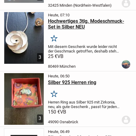
silber bzw. goldfarben.
Grösse 3cm im
32425 Minden (Nordrhein-Westfalen)
Durchmesse...
Heute, 07:10
Hochwertiges 3tlg. Modeschmuck-
Set in Silber NEU
Merken
Mit diesem Geschenk wurde leider nicht
der Geschmack getroffen, deshalb steht
es hier zum Verkauf.
25 €
VB
3-teiliges
3
Modeschmuck-Set
- 2 Ohrstecker
- Kette
mit Karabinerhaken
- hochwertige,
80469 München
filigrane...
Heute, 06:50
Silber 925 Herren ring
Merken
Herren Ring aus Silber 925 mit Zirkonia,
neu, als gute Geschenk , passt für jeden
Anlass, Unikat.
Nur Abholung!
Geld bar
150 €
VB
zahlen bei Abholung!
v p 150€
3
49090 Osnabrück
Heute, 06:49