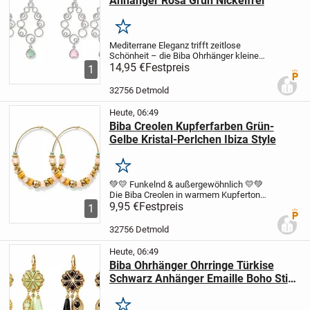
Anhänger Rosa Grün Nickelfrei
Merken
Mediterrane Eleganz trifft zeitlose
Schönheit – die Biba Ohrhänger kleine
Kreise sind dein neues Lieblingsstück für
14,95 €
Festpreis
1
Premi
jeden Tag. Mit ihren zarten, filigranen
Kreisen und den sanften Farbtönen in
32756 Detmold
Rosa...
Heute, 06:49
Biba Creolen Kupferfarben Grün-
Gelbe Kristal-Perlchen Ibiza Style
Merken
💚💛 Funkelnd & außergewöhnlich 💛💚
Die Biba Creolen in warmem Kupferton
werden durch funkelnde grün-gelbe
9,95 €
Festpreis
1
Premi
Kristall-Perlchen veredelt. Ihr
farbenfrohes, strahlendes Design macht
32756 Detmold
sie zu einem...
Heute, 06:49
Biba Ohrhänger Ohrringe Türkise
Schwarz Anhänger Emaille Boho Stil
Nickelfrei