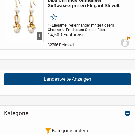
Süßwasserperlen Elegant Stilvoll
Klassisch
Merken
✨ Elegante Perlenhänger mit zeitlosem
Charme ✨ Entdecken Sie die Biba
Ohrhänger – ein Klassiker mit echten
14,50 €
Festpreis
1
Premi
Süßwasserperlen, der natürliche
Schönheit mit modernem Stil verbindet.
32756 Detmold
Die sanfte Ausstrahlun...
Landesweite Anzeigen
Kategorie
Kategorie ändern